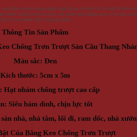
sản phẩm chuyên dụng giúp tăng độ ma sát trên các bề mặt dễ trơn trượ
ặt nhám chống trượt cao cấp, sản phẩm giúp giảm nguy cơ té ngã, đảm 
tuổi và mọi thành viên trong gia đình.
Thông Tin Sản Phẩm
eo Chống Trơn Trượt Sàn Cầu Thang Nhá
Màu sắc:
Đen
Kích thước:
5cm x 5m
:
Hạt nhám chống trượt cao cấp
n:
Siêu bám dính, chịu lực tốt
sàn nhà, nhà tắm, lối đi, ram dốc, nhà xưở
Bật Của Băng Keo Chống Trơn Trượt