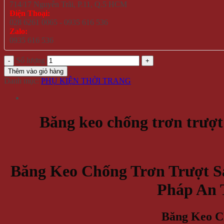
714/17 Nguyễn Trãi, P.11, Q.5 HCM
Điện Thoại:
028 6261 0065 - 0935 616 536
Zalo:
0935 616 536
Số lượng
Thêm vào giỏ hàng
Danh mục:
PHỤ KIỆN THỜI TRANG
Băng keo chống trơn trượ
Băng Keo Chống Trơn Trượt S
Pháp An 
Băng Keo C