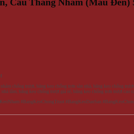
àn, Cầu Thang Nhám (Màu Đen
5M
o nhám chống trượt, băng keo chống trơn sàn nhà, băng keo chống trượ
nhà tắm, băng keo chống trượt giá rẻ, băng keo chống trơn trượt cao c
ngKeoNham #BangKeoChongTruot #BangKeoDanSan #BangKeoCho