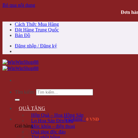
Bỏ qua nội dung
Đơn hàn
Cách Thức Mua Hàng
Đặt Hàng Trung Quốc
Bản Đồ
Đăng nhập / Đăng ký
Tìm kiếm:
QUÀ TẶNG
Hộp Quà – Hoa Hồng Sáp
Giỏ hàng /
0 VNĐ
Lọ Hoa Sáp Đèn Led
Giỏ hàng
Móc khóa – điện thoại
Quà tặng độc đáo
Thú nhồi bông