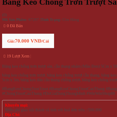
Băng Keo Chống Trơn Trượt S
(
0
)
Mã Sản Phẩm:
67287
|
Tình Trạng:
Còn Hàng
0 Đã Bán
70.000 VNĐ
Giá:
/Cái
19 Lượt Xem
Băng keo chống trơn trượt sàn, cầu thang nhám (Màu Đen) 5Cm x 
băng keo chống trơn trượt, băng keo chống trượt cầu thang, băng ke
5cm x 5m, băng keo dán cầu thang chống trượt, băng keo chống trượt 
#BangKeoChongTronTruot #BangKeoChongTruotCauThang #Ba
#ChongTruotCauThang #DoGiaDungThongMinh #WinWinShop88
Khuyến mại:
Miễn phí giao nội thành và tỉnh với hoá đơn trên >500.000
Địa Chỉ: