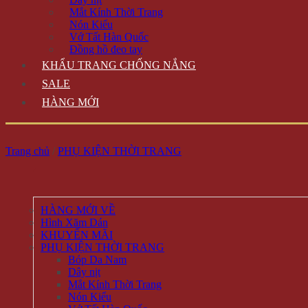
Mắt Kính Thời Trang
Nón Kiểu
Vớ Tất Hàn Quốc
Đồng hồ đeo tay
KHẨU TRANG CHỐNG NẮNG
SALE
HÀNG MỚI
Trang chủ
/
PHỤ KIỆN THỜI TRANG
HÀNG MỚI VỀ
Hình Xăm Dán
KHUYẾN MÃI
PHỤ KIỆN THỜI TRANG
Bóp Da Nam
Dây nịt
Mắt Kính Thời Trang
Nón Kiểu