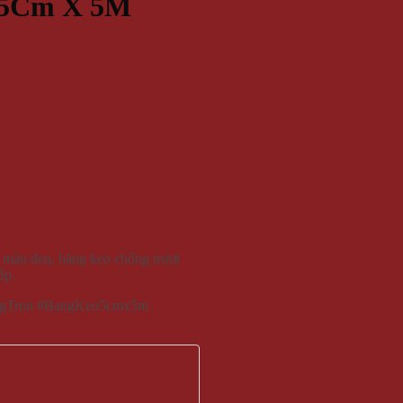
) 5Cm X 5M
t màu đen, băng keo chống trượt
ấp.
ngTron #BangKeo5cmx5m