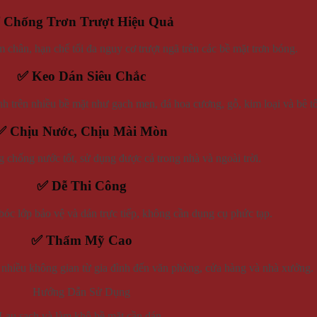
 Chống Trơn Trượt Hiệu Quả
chân, hạn chế tối đa nguy cơ trượt ngã trên các bề mặt trơn bóng.
✅ Keo Dán Siêu Chắc
 trên nhiều bề mặt như gạch men, đá hoa cương, gỗ, kim loại và bê t
✅ Chịu Nước, Chịu Mài Mòn
chống nước tốt, sử dụng được cả trong nhà và ngoài trời.
✅ Dễ Thi Công
bóc lớp bảo vệ và dán trực tiếp, không cần dụng cụ phức tạp.
✅ Thẩm Mỹ Cao
 nhiều không gian từ gia đình đến văn phòng, cửa hàng và nhà xưởng.
Hướng Dẫn Sử Dụng
Lau sạch và làm khô bề mặt cần dán.