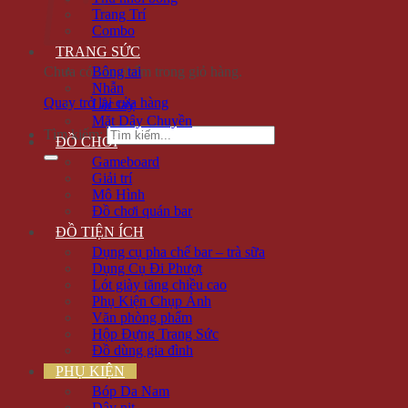
Trang Trí
Combo
TRANG SỨC
Chưa có sản phẩm trong giỏ hàng.
Bông tai
Nhẫn
Quay trở lại cửa hàng
Lắc tay
Mặt Dây Chuyền
Tìm kiếm:
ĐỒ CHƠI
Gameboard
Giải trí
Mô Hình
Đồ chơi quán bar
ĐỒ TIỆN ÍCH
Dụng cụ pha chế bar – trà sữa
Dụng Cụ Đi Phượt
Lót giày tăng chiều cao
Phụ Kiện Chụp Ảnh
Văn phòng phẩm
Hộp Đựng Trang Sức
Đồ dùng gia đình
PHỤ KIỆN
Bóp Da Nam
Dây nịt