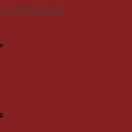
t như cầu thang, sàn gạch, sàn gỗ,
bảo an toàn cho trẻ em, người lớn
m
ng