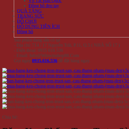
Vớ Tất Hàn Quốc
Đồng hồ đeo tay
QUÀ TẶNG
TRANG SỨC
ĐỒ CHƠI
ĐỒ DÙNG TIỆN ÍCH
Đồng hồ
Sản phẩm đang sẵn có tại
- Địa chỉ: 714 / 17 Nguyễn Trãi, P.11, Q.5 ( NHÀ SỐ 17 )
- Điện thoại: 0935 616 536
- Email: Info@Winwinshop88.Com
Gọi ngay
0935.616.536
để đặt hàng ngay.
Chia Sẻ: