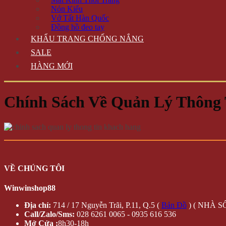
Nón Kiểu
Vớ Tất Hàn Quốc
Đồng hồ đeo tay
KHẨU TRANG CHỐNG NẮNG
SALE
HÀNG MỚI
Chính Sách Về Quản Lý Thông
VỀ CHÚNG TÔI
Winwinshop88
Địa chỉ:
714 / 17 Nguyễn Trãi, P.11, Q.5 (
Bản Đồ
) ( NHÀ SỐ
Call/Zalo/Sms:
028 6261 0065 - 0935 616 536
Mở Cửa :
8h30-18h