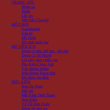
TRANG SỨC
Bông tai
Nhẫn
Lắc tay
Mặt Dây Chuyền
ĐỒ CHƠI
Gameboard
Giải trí
Mô Hình
Đồ chơi quán bar
ĐỒ TIỆN ÍCH
Dụng cụ pha chế bar – trà sữa
Dụng Cụ Đi Phượt
Lót giày tăng chiều cao
Phụ Kiện Chụp Ảnh
Văn phòng phẩm
Hộp Đựng Trang Sức
Đồ dùng gia đình
PHỤ KIỆN
Bóp Da Nam
Dây nịt
Mắt Kính Thời Trang
Nón Kiểu
Vớ Tất Hàn Quốc
Đồng hồ đeo tay