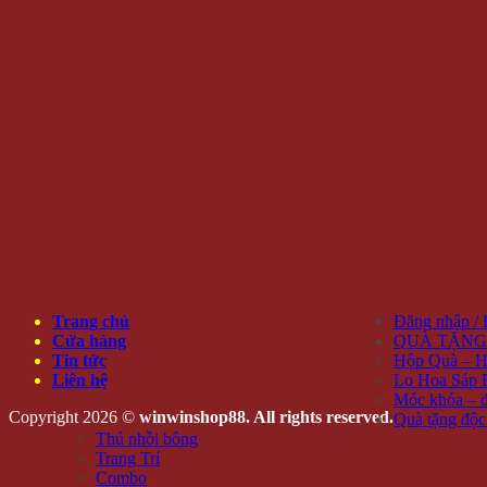
Trang chủ
Đăng nhập /
Cửa hàng
QUÀ TẶNG
Tin tức
Hộp Quà – H
Liên hệ
Lọ Hoa Sáp 
Móc khóa – đ
Copyright 2026 ©
winwinshop88. All rights reserved.
Quà tặng độc
Thú nhồi bông
Trang Trí
Combo