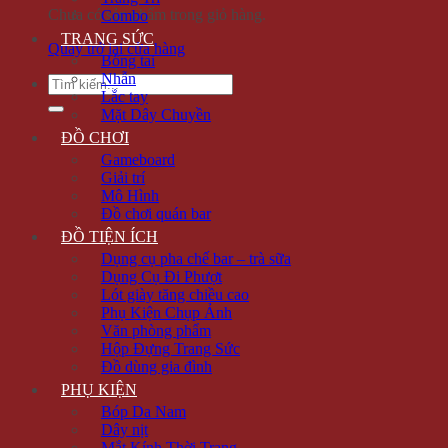
Chưa có sản phẩm trong giỏ hàng.
Combo
TRANG SỨC
Quay trở lại cửa hàng
Bông tai
Nhẫn
Tìm
Lắc tay
kiếm:
Mặt Dây Chuyền
ĐỒ CHƠI
Gameboard
Giải trí
Mô Hình
Đồ chơi quán bar
ĐỒ TIỆN ÍCH
Dụng cụ pha chế bar – trà sữa
Dụng Cụ Đi Phượt
Lót giày tăng chiều cao
Phụ Kiện Chụp Ảnh
Văn phòng phẩm
Hộp Đựng Trang Sức
Đồ dùng gia đình
PHỤ KIỆN
Bóp Da Nam
Dây nịt
Mắt Kính Thời Trang