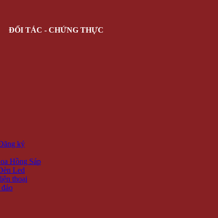
ĐỐI TÁC - CHỨNG THỰC
 Đăng ký
oa Hồng Sáp
Đèn Led
iện thoại
 đáo