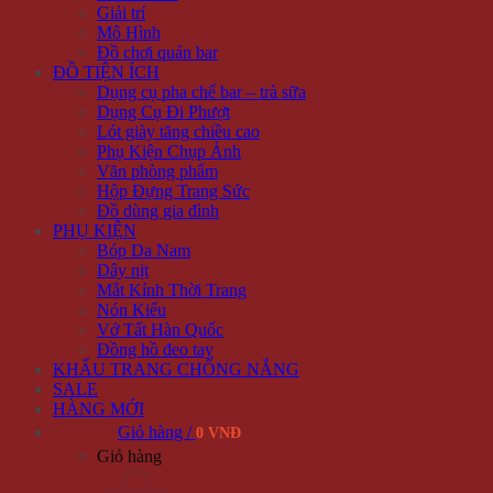
Giải trí
Mô Hình
Đồ chơi quán bar
ĐỒ TIỆN ÍCH
Dụng cụ pha chế bar – trà sữa
Dụng Cụ Đi Phượt
Lót giày tăng chiều cao
Phụ Kiện Chụp Ảnh
Văn phòng phẩm
Hộp Đựng Trang Sức
Đồ dùng gia đình
PHỤ KIỆN
Bóp Da Nam
Dây nịt
Mắt Kính Thời Trang
Nón Kiểu
Vớ Tất Hàn Quốc
Đồng hồ đeo tay
KHẨU TRANG CHỐNG NẮNG
SALE
HÀNG MỚI
Giỏ hàng /
0 VNĐ
Giỏ hàng