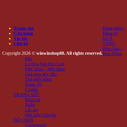
Trang chủ
Đăng nhập /
Cửa hàng
Đăng ký
Tin tức
QUÀ
Liên hệ
TẶNG
Hộp Quà –
Copyright 2026 ©
winwinshop88. All rights reserved.
Hoa Hồng
Sáp
Lọ Hoa Sáp Đèn Led
Móc khóa – điện thoại
Quà tặng độc đáo
Thú nhồi bông
Trang Trí
Combo
TRANG SỨC
Bông tai
Nhẫn
Lắc tay
Mặt Dây Chuyền
ĐỒ CHƠI
Gameboard