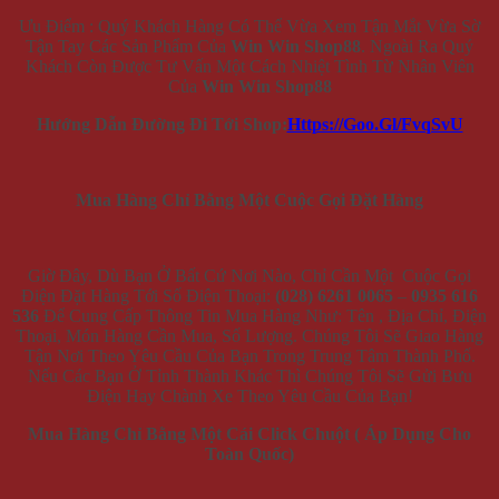
Ưu Điểm : Quý Khách Hàng Có Thể Vừa Xem Tận Mắt Vừa Sờ
Tận Tay Các Sản Phẩm Của
Win Win Shop88
. Ngoài Ra Quý
Khách Còn Được Tư Vấn Một Cách Nhiệt Tình Từ Nhân Viên
Của
Win Win Shop88
Hướng Dẫn Đường Đi Tới Shop:
Https://Goo.Gl/FvqSvU
Mua Hàng Chỉ Bằng Một Cuộc Gọi Đặt Hàng
Giờ Đây, Dù Bạn Ở Bất Cứ Nơi Nào, Chỉ Cần Một Cuộc Gọi
Điện Đặt Hàng Tới Số Điện Thoại:
(028) 6261 0065
–
0935 616
536
Để Cung Cấp Thông Tin Mua Hàng Như: Tên , Địa Chỉ, Điện
Thoại, Món Hàng Cần Mua, Số Lượng. Chúng Tôi Sẽ Giao Hàng
Tận Nơi Theo Yêu Cầu Của Bạn Trong Trung Tâm Thành Phố.
Nếu Các Bạn Ở Tỉnh Thành Khác Thì Chúng Tôi Sẽ Gửi Bưu
Điện Hay Chành Xe Theo Yêu Cầu Của Bạn!
Mua Hàng Chỉ Bằng Một Cái Click Chuột ( Áp Dụng Cho
Toàn Quốc)