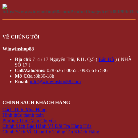
VỀ CHÚNG TÔI
Winwinshop88
Địa chỉ:
714 / 17 Nguyễn Trãi, P.11, Q.5 (
Bản Đồ
) ( NHÀ
SỐ 17 )
Call/Zalo/Sms:
028 6261 0065 - 0935 616 536
Mở Cửa :
8h30-18h
Email:
info@winwinshop88.com
CHÍNH SÁCH KHÁCH HÀNG
Cách Thức Mua Hàng
Hình thức thanh toán
Phương Thức Vận Chuyển
Chính Sách Bảo Hành Và Đổi Trả Hàng Hóa
Chính Sách Về Quản Lý Thông Tin Khách Hàng