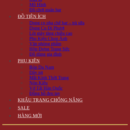
Mô Hình
Đồ chơi quán bar
ĐỒ TIỆN ÍCH
Dụng cụ pha chế bar – trà sữa
Dụng Cụ Đi Phượt
Lót giày tăng chiều cao
Phụ Kiện Chụp Ảnh
Văn phòng phẩm
Hộp Đựng Trang Sức
Đồ dùng gia đình
PHỤ KIỆN
Bóp Da Nam
Dây nịt
Mắt Kính Thời Trang
Nón Kiểu
Vớ Tất Hàn Quốc
Đồng hồ đeo tay
KHẨU TRANG CHỐNG NẮNG
SALE
HÀNG MỚI