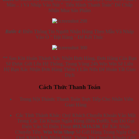
Màu .. ) Và Nhấp Vào Nút ” Tiến Hành Thanh Toán” Để Chấp
Nhận Mua Sản Phẩm
Bước 4
: Điền Thông Tin Người Nhận Hàng Theo Mẫu Và Nhấp
Vào Ô ” Đặt Hàng ” Để Kết Thúc
** Sau Khi Hoàn Thành Xác Nhận Đơn Hàng, Đơn Hàng Của Bạn
Sẽ Được Gửi Lên Hệ Thống, Trong Vòng 24h Win Win Sẽ Liên
Hệ Bạn Xác Nhận Đơn Hàng Thêm 1 Lần Nữa Để Hoàn Tất Giao
Dịch
Cách Thức Thanh Toán
Trong Nội Thành: Thanh Toán Trực Tiếp Cho Nhân Viên
Giao Hàng
Các Tỉnh Thành Khác: Quý Khách Chuyển Khoản Vào Một
Trong Các Tài Khoản Ngân Hàng (Bên Dưới), Sau Đó Gọi
Điện Vào Số Điện Thoại
093.5616.536
Để Xác Nhận
Chuyển Tiền.
Win Win Shop
Sẽ Gửi Hàng Trong Ngày Cho
Quý Khách Khi Nhận Được Thông Tin Chuyển Khoản Của