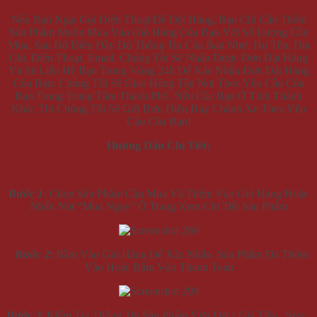
Nếu Bạn Ngại Gọi Điện Thoại Để Đặt Hàng, Bạn Chỉ Cần Thêm
Sản Phẩm Muốn Mua Vào Giỏ Hàng Của Bạn Với Số Lượng Cần
Mua, Sau Đó Điền Đầy Đủ Thông Tin Của Bạn Như: Họ Tên, Địa
Chỉ, Điện Thoại, Email. Chúng Tôi Sẽ Nhận Được Đơn Đặt Hàng
Và Sẽ Liên Hệ Bạn Trong Vòng 24h Để Xác Nhận Đơn Đặt Hàng
Của Bạn. Chúng Tôi Sẽ Giao Hàng Tận Nơi Theo Yêu Cầu Của
Bạn Trong Trung Tâm Thành Phố. Nếu Các Bạn Ở Tỉnh Thành
Khác Thì Chúng Tôi Sẽ Gửi Bưu Điện Hay Chành Xe Theo Yêu
Cầu Của Bạn!
Hướng Dẫn Chi Tiết:
Bước 1
:
Chọn Sản Phẩm Cần Mua Và Thêm Vào Giỏ Hàng Hoặc
Nhấn Nút “Mua Ngay” Ở Trang Xem Chi Tiết Sản Phẩm
Bước 2:
Bầm Vào Giỏ Hàng Để Xác Nhận Sản Phẩm Đã Thêm
Vào Hoặc Bấm Vào Thanh Toán
Bước 3
: Kiểm Tra Thông Tin Sản Phẩm Vừa Đặt ( Giá Tiền , Size ,