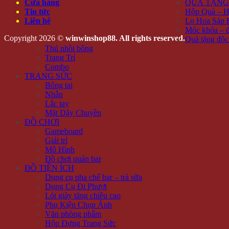
Cửa hàng
QUÀ TẶNG
Tin tức
Hộp Quà – H
Liên hệ
Lọ Hoa Sáp 
Móc khóa – đ
Copyright 2026 ©
winwinshop88. All rights reserved.
Quà tặng độc
Thú nhồi bông
Trang Trí
Combo
TRANG SỨC
Bông tai
Nhẫn
Lắc tay
Mặt Dây Chuyền
ĐỒ CHƠI
Gameboard
Giải trí
Mô Hình
Đồ chơi quán bar
ĐỒ TIỆN ÍCH
Dụng cụ pha chế bar – trà sữa
Dụng Cụ Đi Phượt
Lót giày tăng chiều cao
Phụ Kiện Chụp Ảnh
Văn phòng phẩm
Hộp Đựng Trang Sức