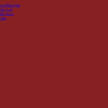
oa Hồng Sáp
Đèn Led
iện thoại
 đáo