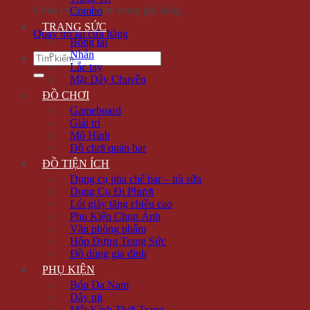
Chưa có sản phẩm trong giỏ hàng.
Combo
TRANG SỨC
Quay trở lại cửa hàng
Bông tai
Nhẫn
Tìm
Lắc tay
kiếm:
Mặt Dây Chuyền
ĐỒ CHƠI
Gameboard
Giải trí
Mô Hình
Đồ chơi quán bar
ĐỒ TIỆN ÍCH
Dụng cụ pha chế bar – trà sữa
Dụng Cụ Đi Phượt
Lót giày tăng chiều cao
Phụ Kiện Chụp Ảnh
Văn phòng phẩm
Hộp Đựng Trang Sức
Đồ dùng gia đình
PHỤ KIỆN
Bóp Da Nam
Dây nịt
Mắt Kính Thời Trang