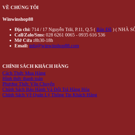
VỀ CHÚNG TÔI
Winwinshop88
Địa chỉ:
714 / 17 Nguyễn Trãi, P.11, Q.5 (
Bản Đồ
) ( NHÀ SỐ
Call/Zalo/Sms:
028 6261 0065 - 0935 616 536
Mở Cửa :
8h30-18h
Email:
info@winwinshop88.com
CHÍNH SÁCH KHÁCH HÀNG
Cách Thức Mua Hàng
Hình thức thanh toán
Phương Thức Vận Chuyển
Chính Sách Bảo Hành Và Đổi Trả Hàng Hóa
Chính Sách Về Quản Lý Thông Tin Khách Hàng