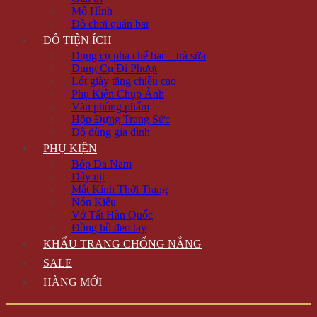
Mô Hình
Đồ chơi quán bar
ĐỒ TIỆN ÍCH
Dụng cụ pha chế bar – trà sữa
Dụng Cụ Đi Phượt
Lót giày tăng chiều cao
Phụ Kiện Chụp Ảnh
Văn phòng phẩm
Hộp Đựng Trang Sức
Đồ dùng gia đình
PHỤ KIỆN
Bóp Da Nam
Dây nịt
Mắt Kính Thời Trang
Nón Kiểu
Vớ Tất Hàn Quốc
Đồng hồ đeo tay
KHẨU TRANG CHỐNG NẮNG
SALE
HÀNG MỚI