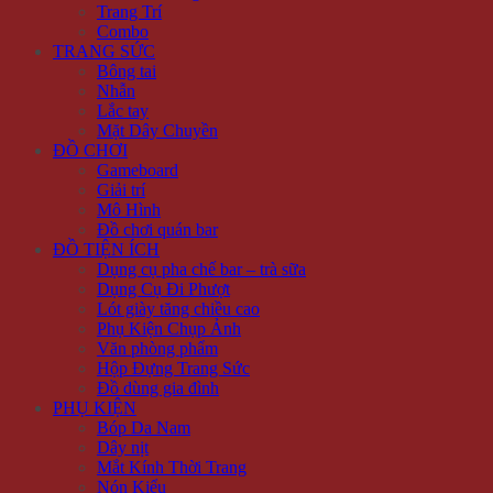
Trang Trí
Combo
TRANG SỨC
Bông tai
Nhẫn
Lắc tay
Mặt Dây Chuyền
ĐỒ CHƠI
Gameboard
Giải trí
Mô Hình
Đồ chơi quán bar
ĐỒ TIỆN ÍCH
Dụng cụ pha chế bar – trà sữa
Dụng Cụ Đi Phượt
Lót giày tăng chiều cao
Phụ Kiện Chụp Ảnh
Văn phòng phẩm
Hộp Đựng Trang Sức
Đồ dùng gia đình
PHỤ KIỆN
Bóp Da Nam
Dây nịt
Mắt Kính Thời Trang
Nón Kiểu