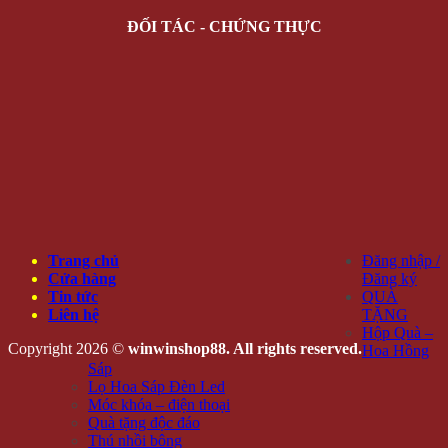
ĐỐI TÁC - CHỨNG THỰC
Trang chủ
Đăng nhập /
Cửa hàng
Đăng ký
Tin tức
QUÀ
Liên hệ
TẶNG
Hộp Quà –
Copyright 2026 ©
winwinshop88. All rights reserved.
Hoa Hồng
Sáp
Lọ Hoa Sáp Đèn Led
Móc khóa – điện thoại
Quà tặng độc đáo
Thú nhồi bông