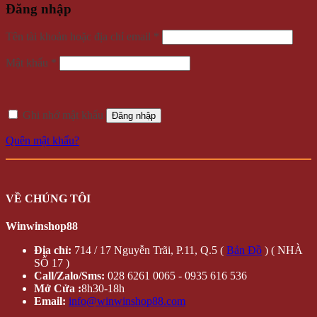
Đăng nhập
Bắt
Tên tài khoản hoặc địa chỉ email
*
buộc
Bắt
Mật khẩu
*
buộc
Ghi nhớ mật khẩu
Đăng nhập
Quên mật khẩu?
VỀ CHÚNG TÔI
Winwinshop88
Địa chỉ:
714 / 17 Nguyễn Trãi, P.11, Q.5 (
Bản Đồ
) ( NHÀ
SỐ 17 )
Call/Zalo/Sms:
028 6261 0065 - 0935 616 536
Mở Cửa :
8h30-18h
Email:
info@winwinshop88.com