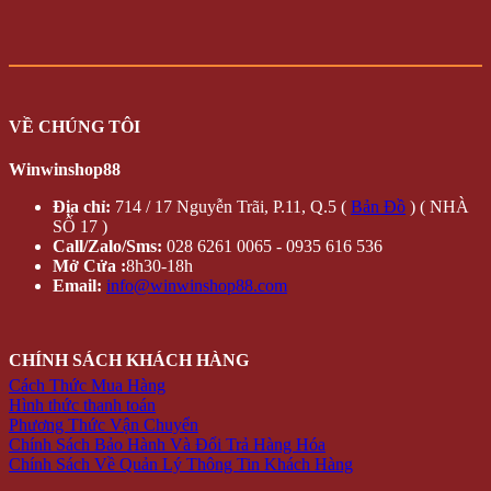
VỀ CHÚNG TÔI
Winwinshop88
Địa chỉ:
714 / 17 Nguyễn Trãi, P.11, Q.5 (
Bản Đồ
) ( NHÀ
SỐ 17 )
Call/Zalo/Sms:
028 6261 0065 - 0935 616 536
Mở Cửa :
8h30-18h
Email:
info@winwinshop88.com
CHÍNH SÁCH KHÁCH HÀNG
Cách Thức Mua Hàng
Hình thức thanh toán
Phương Thức Vận Chuyển
Chính Sách Bảo Hành Và Đổi Trả Hàng Hóa
Chính Sách Về Quản Lý Thông Tin Khách Hàng