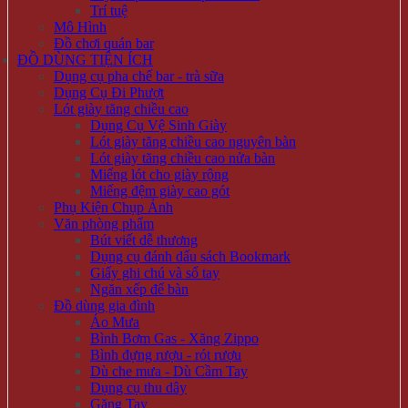
Trí tuệ
Mô Hình
Đồ chơi quán bar
ĐỒ DÙNG TIỆN ÍCH
Dụng cụ pha chế bar - trà sữa
Dụng Cụ Đi Phượt
Lót giày tăng chiều cao
Dụng Cụ Vệ Sinh Giày
Lót giày tăng chiều cao nguyên bàn
Lót giày tăng chiều cao nửa bàn
Miếng lót cho giày rộng
Miếng đệm giày cao gót
Phụ Kiện Chụp Ảnh
Văn phòng phẩm
Bút viết dễ thương
Dụng cụ đánh dấu sách Bookmark
Giấy ghi chú và sổ tay
Ngăn xếp để bàn
Đồ dùng gia đình
Áo Mưa
Bình Bơm Gas - Xăng Zippo
Bình đựng rượu - rót rượu
Dù che mưa - Dù Cầm Tay
Dụng cụ thu dây
Găng Tay