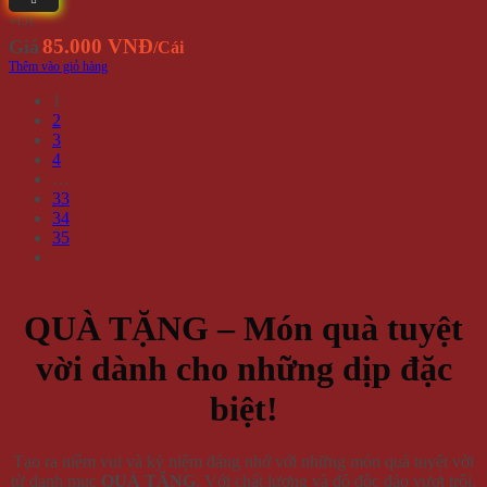
⭐(5)
85.000 VNĐ
Giá
/Cái
Thêm vào giỏ hàng
1
2
3
4
…
33
34
35
QUÀ TẶNG – Món quà tuyệt
vời dành cho những dịp đặc
biệt!
Tạo ra niềm vui và kỷ niệm đáng nhớ với những món quà tuyệt vời
từ danh mục
QUÀ TẶNG
. Với chất lượng và độ độc đáo vượt trội,