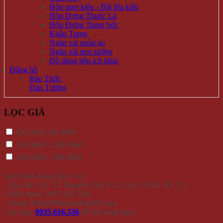
Hộp quẹt kiểu - Bật lửa kiểu
Hộp Đựng Thuốc Lá
Hộp Đựng Trang Sức
Khẩu Trang
Ngăn vải quần áo
Ngăn vải treo tường
Đồ dùng tiện ích khác
Đồng hồ
Báo Thức
Dán Tường
LỌC GIÁ
Giá dưới 100.000đ
100.000đ - 200.000đ
200.000đ - 500.000đ
Sản phẩm đang sẵn có tại
- Địa chỉ: 714 / 17 Nguyễn Trãi, P.11, Q.5 ( NHÀ SỐ 17 )
- Điện thoại: 0935 616 536
- Email: Info@Winwinshop88.Com
Gọi ngay
0935.616.536
để đặt hàng ngay.