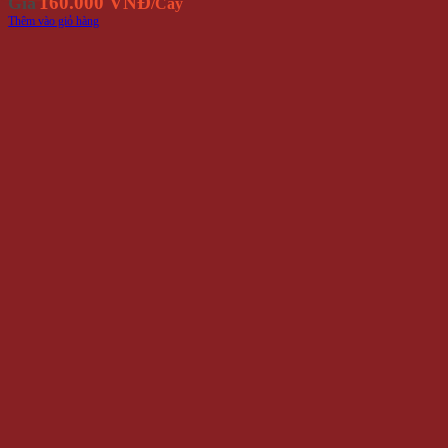
160.000 VNĐ
Giá
/Cây
Thêm vào giỏ hàng