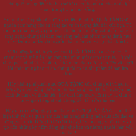
chúng tôi mang đến cho bạn sự lựa chọn hoàn hảo cho mọi dịp
quan trọng trong cuộc sống.
Với những sản phẩm độc đáo và thiết kế tinh tế,
QUÀ TẶNG
sẽ là
nguồn cảm hứng cho sự sáng tạo và ấn tượng đầu tiên của bạn. Từ
các món quà thú vị và phong cách cho đến những vật phẩm trang trí
sang trọng, chúng tôi đảm bảo rằng mỗi sản phẩm trong danh mục
này đều mang đến cho người nhận niềm vui và sự phấn khích.
Với những lợi ích tuyệt vời của
QUÀ TẶNG
, bạn sẽ có cơ hội
chăm sóc và thể hiện tình cảm của mình một cách đặc biệt. Từ việc
tặng quà sinh nhật, kỷ niệm, lễ kỷ niệm, đám cưới, cho đến việc gửi
lời chúc mừng hay tri ân, chúng tôi có đủ sản phẩm để bạn lựa
chọn.
Hãy khám phá danh mục
QUÀ TẶNG
của chúng tôi và tạo ra
những kỷ niệm đáng nhớ mỗi khi bạn tặng quà. Để trải nghiệm một
cách dễ dàng và thuận tiện, hãy đặt hàng ngay hôm nay và chúng
tôi sẽ giao hàng nhanh chóng đến tận cửa nhà bạn.
Hãy tạo ra những giây phút đáng nhớ với
QUÀ TẶNG
– nơi thể
hiện tình yêu và quan tâm của bạn trong những món quà độc đáo và
đáng yêu nhất. Đừng bỏ lỡ cơ hội này, hãy mua ngay hôm nay và
tạo nên những kỷ niệm đáng nhớ cho bạn và những người thân yêu
của bạn!