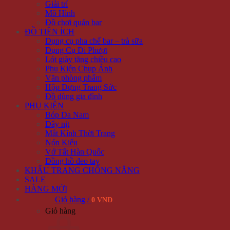
Giải trí
Mô Hình
Đồ chơi quán bar
ĐỒ TIỆN ÍCH
Dụng cụ pha chế bar – trà sữa
Dụng Cụ Đi Phượt
Lót giày tăng chiều cao
Phụ Kiện Chụp Ảnh
Văn phòng phẩm
Hộp Đựng Trang Sức
Đồ dùng gia đình
PHỤ KIỆN
Bóp Da Nam
Dây nịt
Mắt Kính Thời Trang
Nón Kiểu
Vớ Tất Hàn Quốc
Đồng hồ đeo tay
KHẨU TRANG CHỐNG NẮNG
SALE
HÀNG MỚI
Giỏ hàng /
0 VNĐ
Giỏ hàng