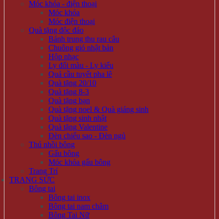
Móc khóa - điện thoại
Móc khóa
Móc điện thoại
Quà tặng độc đáo
Bánh trung thu rau câu
Chuông gió nhật bản
Hộp nhạc
Ly đổi màu - Ly kiểu
Quả cầu tuyết pha lê
Quà tặng 20/10
Quà tặng 8-3
Quà tặng bạn
Quà tặng noel & Quà giáng sinh
Quà tặng sinh nhật
Quà tặng Valentine
Đèn chiếu sao - Đèn ngủ
Thú nhồi bông
Gấu bông
Móc khóa gấu bông
Trang Trí
TRANG SỨC
Bông tai
Bông tai inox
Bông tai nam châm
Bông Tai Nữ