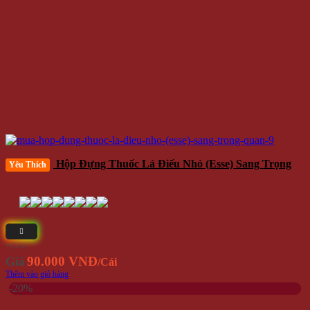
Hộp Đựng Thuốc Lá Điếu Nhỏ (esse) Sang Trọng
Yêu Thích
⭐(3.5)
90.000 VNĐ
Giá
/Cái
Thêm vào giỏ hàng
-20%