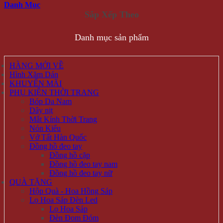
Danh Mục
Danh mục sản phẩm
HÀNG MỚI VỀ
Hình Xăm Dán
KHUYẾN MÃI
PHỤ KIỆN THỜI TRANG
Bóp Da Nam
Dây nịt
Mắt Kính Thời Trang
Nón Kiểu
Vớ Tất Hàn Quốc
Đồng hồ đeo tay
Đồng hồ cặp
Đồng hồ đeo tay nam
Đồng hồ đeo tay nữ
QUÀ TẶNG
Hộp Quà - Hoa Hồng Sáp
Lọ Hoa Sáp Đèn Led
Lọ Hoa Sáp
Đèn Đom Đóm