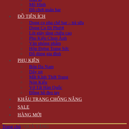
Mô Hình
Đồ chơi quán bar
ĐỒ TIỆN ÍCH
Dụng cụ pha chế bar – trà sữa
Dụng Cụ Đi Phượt
Lót giày tăng chiều cao
Phụ Kiện Chụp Ảnh
Văn phòng phẩm
Hộp Đựng Trang Sức
Đồ dùng gia đình
PHỤ KIỆN
Bóp Da Nam
Dây nịt
Mắt Kính Thời Trang
Nón Kiểu
Vớ Tất Hàn Quốc
Đồng hồ đeo tay
KHẨU TRANG CHỐNG NẮNG
SALE
HÀNG MỚI
Trang chủ
/
QUÀ TẶNG