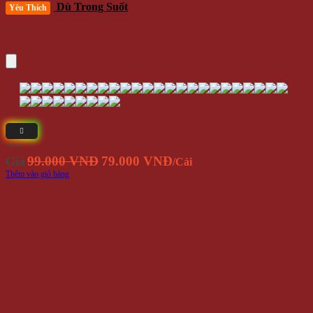
Dù Trong Suốt
Yêu Thích
⭐(5)
Giá
Giá
99.000 VNĐ
79.000 VNĐ
Giá
/Cái
gốc
hiện
Thêm vào giỏ hàng
là:
tại
99.000
là:
VNĐ.
79.000
VNĐ.