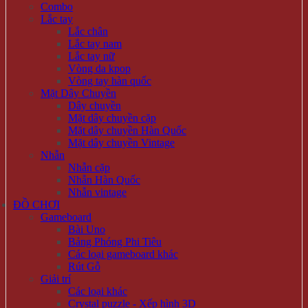
Combo
Lắc tay
Lắc chân
Lắc tay nam
Lắc tay nữ
Vòng da kpop
Vòng tay hàn quốc
Mặt Dây Chuyền
Dây chuyền
Mặt dây chuyền cặp
Mặt dây chuyền Hàn Quốc
Mặt dây chuyền Vintage
Nhẫn
Nhẫn cặp
Nhẫn Hàn Quốc
Nhẫn vintage
ĐỒ CHƠI
Gameboard
Bài Uno
Bảng Phóng Phi Tiêu
Các loại gameboard khác
Rút Gỗ
Giải trí
Các loại khác
Crystal puzzle - Xếp hình 3D