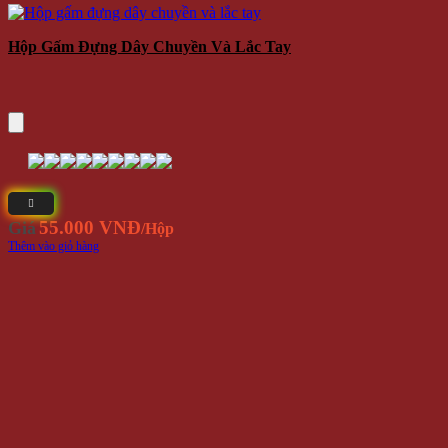
Hộp Gấm Đựng Dây Chuyền Và Lắc Tay
55.000 VNĐ
Giá
/Hộp
Thêm vào giỏ hàng