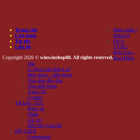
Trang chủ
Đăng nhập /
Cửa hàng
Đăng ký
Tin tức
QUÀ
Liên hệ
TẶNG
Hộp Quà –
Copyright 2026 ©
winwinshop88. All rights reserved.
Hoa Hồng
Sáp
Lọ Hoa Sáp Đèn Led
Móc khóa – điện thoại
Quà tặng độc đáo
Thú nhồi bông
Trang Trí
Combo
TRANG SỨC
Bông tai
Nhẫn
Lắc tay
Mặt Dây Chuyền
ĐỒ CHƠI
Gameboard