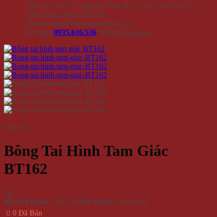
- Địa chỉ: 714 / 17 Nguyễn Trãi, P.11, Q.5 ( NHÀ SỐ 17 )
- Điện thoại: 0935 616 536
- Email: Info@Winwinshop88.Com
Gọi ngay
0935.616.536
để đặt hàng ngay.
Chia Sẻ:
Bông Tai Hình Tam Giác
BT162
(
0
)
Mã Sản Phẩm:
36337
|
Tình Trạng:
Còn Hàng
0 Đã Bán