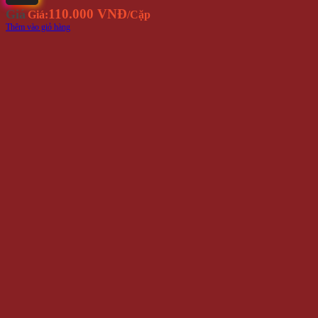
110.000 VNĐ
Giá
Giá:
/Cặp
Thêm vào giỏ hàng