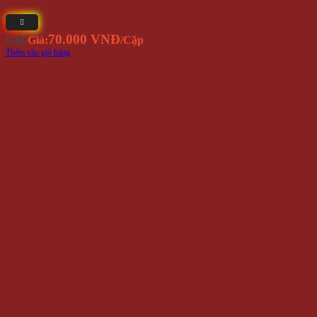
70.000 VNĐ
Giá
Giá:
/Cặp
Thêm vào giỏ hàng