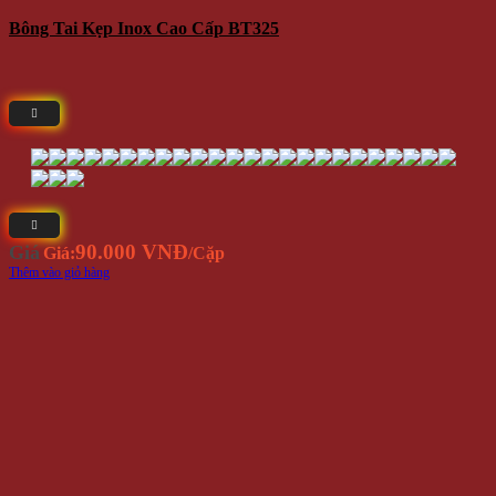
Bông Tai Kẹp Inox Cao Cấp BT325
90.000 VNĐ
Giá
Giá:
/Cặp
Thêm vào giỏ hàng