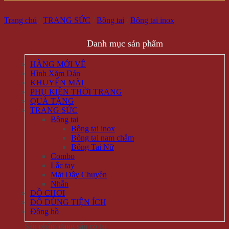
Trang chủ
/
TRANG SỨC
/
Bông tai
/
Bông tai inox
Danh mục sản phẩm
HÀNG MỚI VỀ
Hình Xăm Dán
KHUYẾN MÃI
PHỤ KIỆN THỜI TRANG
QUÀ TẶNG
TRANG SỨC
Bông tai
Bông tai inox
Bông tai nam châm
Bông Tai Nữ
Combo
Lắc tay
Mặt Dây Chuyền
Nhẫn
ĐỒ CHƠI
ĐỒ DÙNG TIỆN ÍCH
Đồng hồ
Sản phẩm đang sẵn có tại