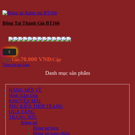
Bông Tai Thánh Giá BT166
70.000 VNĐ
Giá
Giá:
/Cặp
Thêm vào giỏ hàng
Danh mục sản phẩm
HÀNG MỚI VỀ
Hình Xăm Dán
KHUYẾN MÃI
PHỤ KIỆN THỜI TRANG
QUÀ TẶNG
TRANG SỨC
Bông tai
Bông tai inox
Bông tai nam châm