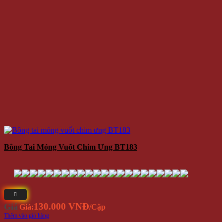
Bông Tai Móng Vuốt Chim Ưng BT183
130.000 VNĐ
Giá
Giá:
/Cặp
Thêm vào giỏ hàng