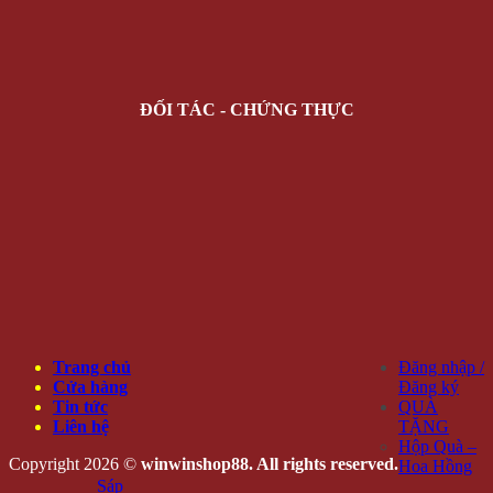
ĐỐI TÁC - CHỨNG THỰC
Trang chủ
Đăng nhập /
Cửa hàng
Đăng ký
Tin tức
QUÀ
Liên hệ
TẶNG
Hộp Quà –
Copyright 2026 ©
winwinshop88. All rights reserved.
Hoa Hồng
Sáp