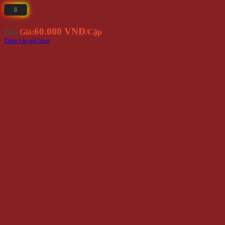
⭐(4)
60.000 VNĐ
Giá
Giá:
/Cặp
Thêm vào giỏ hàng