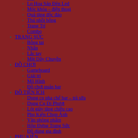
Lọ Hoa Sáp Đèn Led
Móc khóa – điện thoại
Quà tặng độc đáo
Thú nhồi bông
Trang Trí
Combo
TRANG SỨC
Bông tai
Nhẫn
Lắc tay
Mặt Dây Chuyền
ĐỒ CHƠI
Gameboard
Giải trí
Mô Hình
Đồ chơi quán bar
ĐỒ TIỆN ÍCH
Dụng cụ pha chế bar – trà sữa
Dụng Cụ Đi Phượt
Lót giày tăng chiều cao
Phụ Kiện Chụp Ảnh
Văn phòng phẩm
Hộp Đựng Trang Sức
Đồ dùng gia đình
PHỤ KIỆN