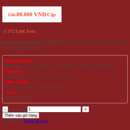
80.000 VNĐ
Giá:
/Cặp
372 Lượt Xem
Bông tai hình tam giác BT162
là sản phẩm trang sức của gift shop
winwinshop88.com
Khuyến mại:
Miễn phí giao nội thành và tỉnh với hoá đơn trên >500.000
Địa Chỉ:
714/17 Nguyễn Trãi, P.11, Q.5 HCM
Điện Thoại:
028 6261 0065 - 0935 616 536
Zalo:
0935 616 536
Số lượng
Thêm vào giỏ hàng
Danh mục:
Bông tai inox