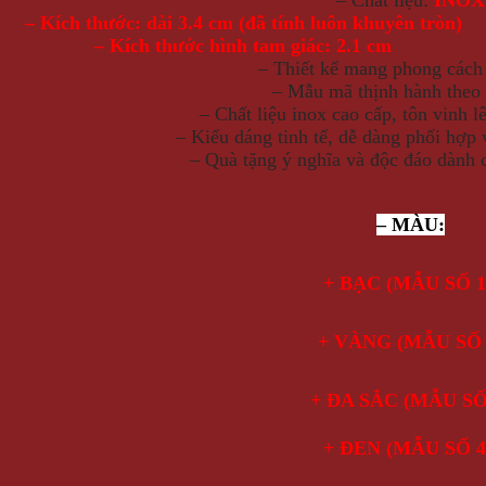
– Kích thước: dài 3.4 cm (đã tính luôn khuyên tròn)
– Kích thước hình tam giác: 2.1 cm
– Thiết kế mang phong các
– Mẫu mã thịnh hành theo 
– Chất liệu inox cao cấp, tôn vinh l
– Kiểu dáng tinh tế, dễ dàng phối hợp 
– Quà tặng ý nghĩa và độc đáo dành 
– MÀU:
+ BẠC (MẪU SỐ 
+ VÀNG (MẪU SỐ 
+ ĐA SẮC (MẪU SỐ
+ ĐEN (MẪU SỐ 