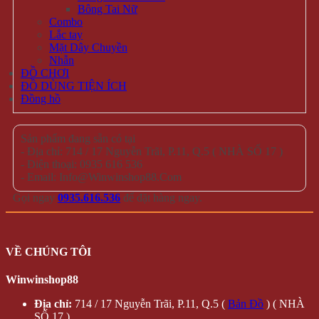
Bông Tai Nữ
Combo
Lắc tay
Mặt Dây Chuyền
Nhẫn
ĐỒ CHƠI
ĐỒ DÙNG TIỆN ÍCH
Đồng hồ
Sản phẩm đang sẵn có tại
- Địa chỉ: 714 / 17 Nguyễn Trãi, P.11, Q.5 ( NHÀ SỐ 17 )
- Điện thoại: 0935 616 536
- Email: Info@Winwinshop88.Com
Gọi ngay
0935.616.536
để đặt hàng ngay.
VỀ CHÚNG TÔI
Winwinshop88
Địa chỉ:
714 / 17 Nguyễn Trãi, P.11, Q.5 (
Bản Đồ
) ( NHÀ
SỐ 17 )