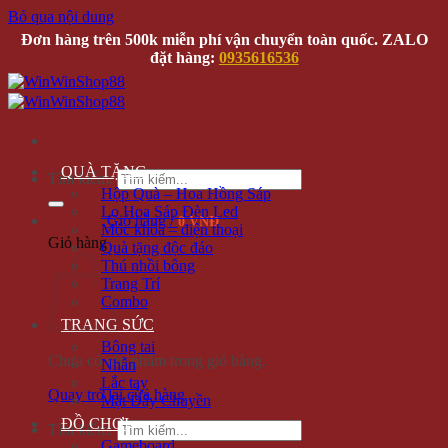
Bỏ qua nội dung
Đơn hàng trên 500k miễn phí vận chuyển toàn quốc. ZALO
đặt hàng:
0935616536
QUÀ TẶNG
Tìm kiếm:
Hộp Quà – Hoa Hồng Sáp
Lọ Hoa Sáp Đèn Led
Giỏ hàng /
0 VNĐ
Móc khóa – điện thoại
Giỏ hàng
Quà tặng độc đáo
Thú nhồi bông
Trang Trí
Combo
TRANG SỨC
Bông tai
Chưa có sản phẩm trong giỏ hàng.
Nhẫn
Lắc tay
Quay trở lại cửa hàng
Mặt Dây Chuyền
ĐỒ CHƠI
Tìm kiếm:
Gameboard