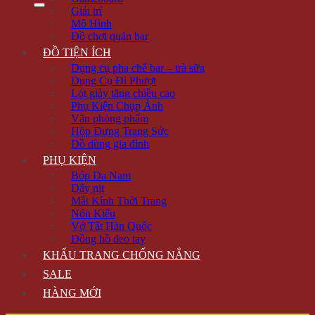
Giải trí
Mô Hình
Đồ chơi quán bar
ĐỒ TIỆN ÍCH
Dụng cụ pha chế bar – trà sữa
Dụng Cụ Đi Phượt
Lót giày tăng chiều cao
Phụ Kiện Chụp Ảnh
Văn phòng phẩm
Hộp Đựng Trang Sức
Đồ dùng gia đình
PHỤ KIỆN
Bóp Da Nam
Dây nịt
Mắt Kính Thời Trang
Nón Kiểu
Vớ Tất Hàn Quốc
Đồng hồ đeo tay
KHẨU TRANG CHỐNG NẮNG
SALE
HÀNG MỚI