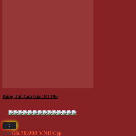
Bông Tai Tam Giác BT190
70.000 VNĐ
Giá
Giá:
/Cặp
Thêm vào giỏ hàng