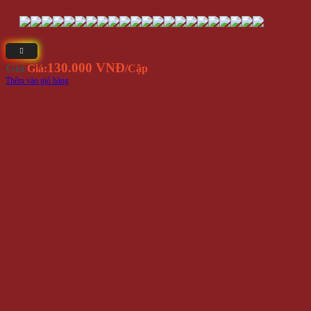
Bông Tai Đá Vuông 4mm Inox Hàn Quốc BT91