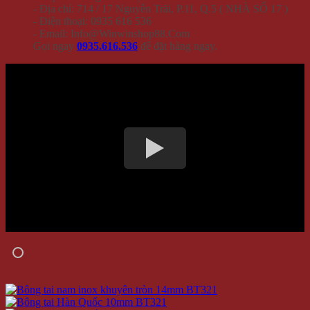
- Địa chỉ: 714 / 17 Nguyễn Trãi, P.11, Q.5 ( NHÀ SỐ 17 )
- Điện thoại: 0935 616 536
- Email: Info@Winwinshop88.Com
Gọi ngay
0935.616.536
để đặt hàng ngay.