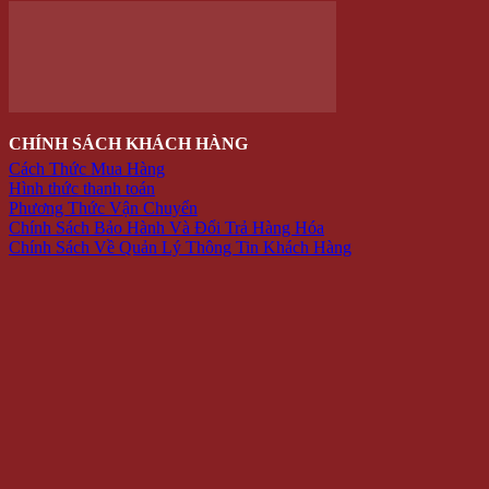
Móc khóa – điện thoại
Quà tặng độc đáo
Thú nhồi bông
Trang Trí
Combo
TRANG SỨC
Bông tai
Nhẫn
Lắc tay
Mặt Dây Chuyền
ĐỒ CHƠI
Gameboard
Giải trí
Mô Hình
Đồ chơi quán bar
ĐỒ TIỆN ÍCH
Dụng cụ pha chế bar – trà sữa
Dụng Cụ Đi Phượt
Lót giày tăng chiều cao
Phụ Kiện Chụp Ảnh
Văn phòng phẩm
Hộp Đựng Trang Sức
Đồ dùng gia đình
PHỤ KIỆN
Bóp Da Nam