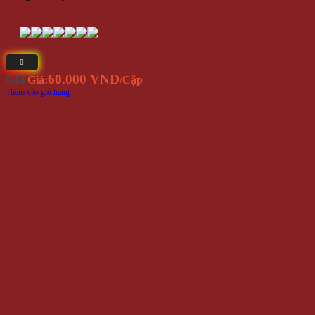
Sản phẩm đang sẵn có tại
- Địa chỉ: 714 / 17 Nguyễn Trãi, P.11, Q.5 ( NHÀ SỐ 17 )
- Điện thoại: 0935 616 536
- Email: Info@Winwinshop88.Com
Gọi ngay
0935.616.536
để đặt hàng ngay.
VỀ CHÚNG TÔI
Winwinshop88
Địa chỉ:
714 / 17 Nguyễn Trãi, P.11, Q.5 (
Bản Đồ
) ( NHÀ
SỐ 17 )
Call/Zalo/Sms:
028 6261 0065 - 0935 616 536
Mở Cửa :
8h30-18h
Email:
info@winwinshop88.com