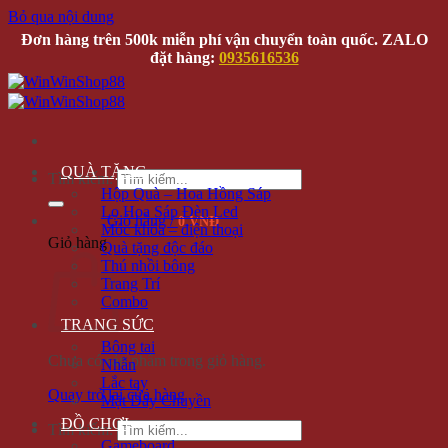
Bỏ qua nội dung
Đơn hàng trên 500k miễn phí vận chuyển toàn quốc. ZALO
đặt hàng:
0935616536
QUÀ TẶNG
Tìm kiếm:
Hộp Quà – Hoa Hồng Sáp
Lọ Hoa Sáp Đèn Led
Giỏ hàng /
0 VNĐ
Móc khóa – điện thoại
Giỏ hàng
Quà tặng độc đáo
Thú nhồi bông
Trang Trí
Combo
TRANG SỨC
Bông tai
Chưa có sản phẩm trong giỏ hàng.
Nhẫn
Lắc tay
Quay trở lại cửa hàng
Mặt Dây Chuyền
ĐỒ CHƠI
Tìm kiếm:
Gameboard