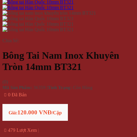
Chia Sẻ:
Bông Tai Nam Inox Khuyên
Tròn 14mm BT321
(
0
)
Mã Sản Phẩm:
36359
|
Tình Trạng:
Còn Hàng
0 Đã Bán
120.000 VNĐ
Giá:
/Cặp
479 Lượt Xem