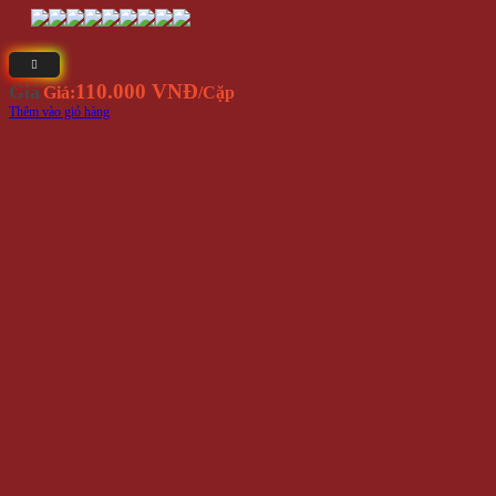
Bông Tai Lục Giác BT164