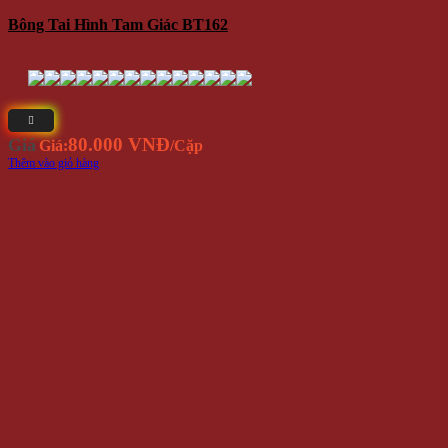
Bông Tai Hình Tam Giác BT162
80.000 VNĐ
Giá
Giá:
/Cặp
Thêm vào giỏ hàng