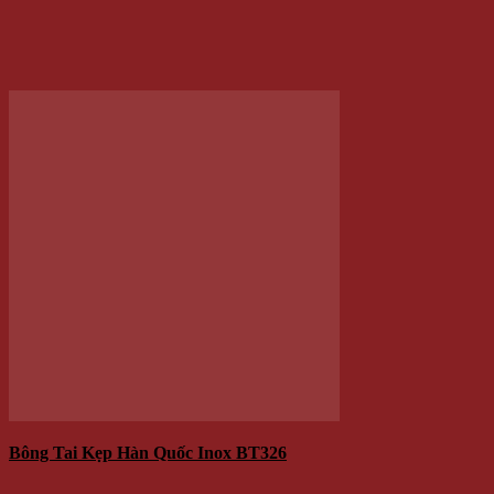
Bông Tai Móng Vuốt Chim Ưng BT183
130.000 VNĐ
Giá
Giá:
/Cặp
Thêm vào giỏ hàng