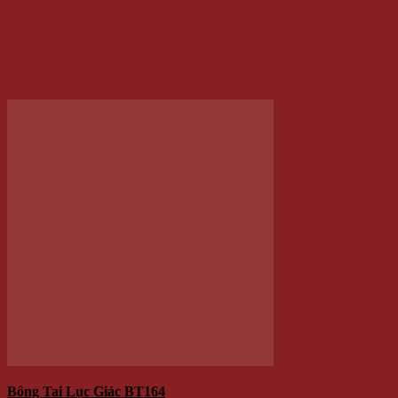
60.000 VNĐ
Giá
Giá:
Thêm vào giỏ hàng
Danh mục sản phẩm
HÀNG MỚI VỀ
Hình Xăm Dán
KHUYẾN MÃI
PHỤ KIỆN THỜI TRANG
QUÀ TẶNG
TRANG SỨC
Bông tai
Bông tai inox
Bông tai nam châm
Bông Tai Nữ
Combo
Lắc tay
Mặt Dây Chuyền
Nhẫn
ĐỒ CHƠI
ĐỒ DÙNG TIỆN ÍCH
Đồng hồ