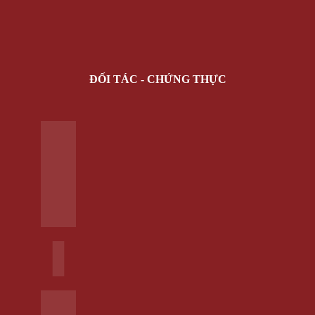
Dây nịt
Mắt Kính Thời Trang
Nón Kiểu
Vớ Tất Hàn Quốc
Đồng hồ đeo tay
KHẨU TRANG CHỐNG NẮNG
SALE
HÀNG MỚI
Giỏ hàng /
0 VNĐ
Giỏ hàng
Chưa có sản phẩm trong giỏ hàng.
Quay trở lại cửa hàng