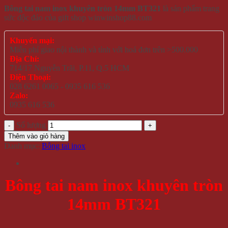
Bông tai nam inox khuyên tròn 14mm BT321
là sản phẩm trang
sức độc đáo của gift shop winwinshop88.com
Khuyến mại:
Miễn phí giao nội thành và tỉnh với hoá đơn trên >500.000
Địa Chỉ:
714/17 Nguyễn Trãi, P.11, Q.5 HCM
Điện Thoại:
028 6261 0065 - 0935 616 536
Zalo:
0935 616 536
Số lượng
Thêm vào giỏ hàng
Danh mục:
Bông tai inox
Bông tai nam inox khuyên tròn
14mm BT321