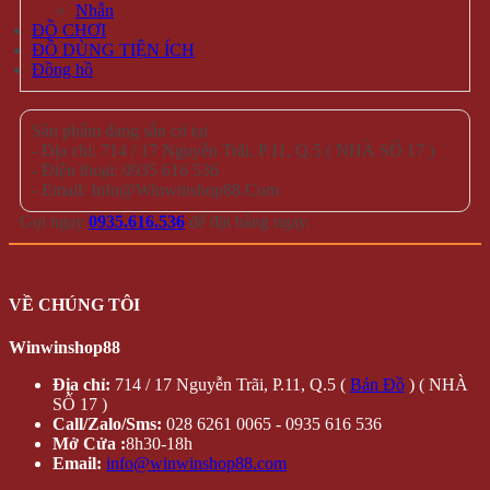
Trang chủ
Đăng nhập /
Cửa hàng
Đăng ký
Tin tức
QUÀ
Liên hệ
TẶNG
Hộp Quà –
Copyright 2026 ©
winwinshop88. All rights reserved.
Hoa Hồng
Sáp
Lọ Hoa Sáp Đèn Led