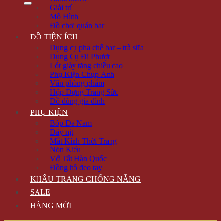
Giải trí
Mô Hình
Đồ chơi quán bar
ĐỒ TIỆN ÍCH
Dụng cụ pha chế bar – trà sữa
Dụng Cụ Đi Phượt
Lót giày tăng chiều cao
Phụ Kiện Chụp Ảnh
Văn phòng phẩm
Hộp Đựng Trang Sức
Đồ dùng gia đình
PHỤ KIỆN
Bóp Da Nam
Dây nịt
Mắt Kính Thời Trang
Nón Kiểu
Vớ Tất Hàn Quốc
Đồng hồ đeo tay
KHẨU TRANG CHỐNG NẮNG
SALE
HÀNG MỚI