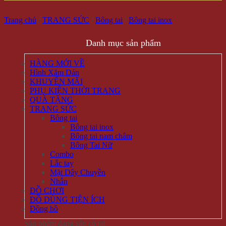
Trang chủ
/
TRANG SỨC
/
Bông tai
/
Bông tai inox
Danh mục sản phẩm
HÀNG MỚI VỀ
Hình Xăm Dán
KHUYẾN MÃI
PHỤ KIỆN THỜI TRANG
QUÀ TẶNG
TRANG SỨC
Bông tai
Bông tai inox
Bông tai nam châm
Bông Tai Nữ
Combo
Lắc tay
Mặt Dây Chuyền
Nhẫn
ĐỒ CHƠI
ĐỒ DÙNG TIỆN ÍCH
Đồng hồ
Sản phẩm đang sẵn có tại