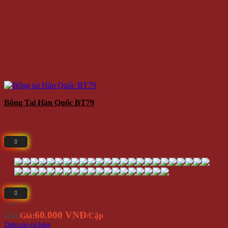
Bông Tai Hàn Quốc BT79
⭐(4)
60.000 VNĐ
Giá
Giá:
/Cặp
Thêm vào giỏ hàng