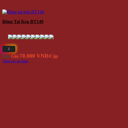
Bông Tai Kẹp BT149
70.000 VNĐ
Giá
Giá:
/Cặp
Thêm vào giỏ hàng