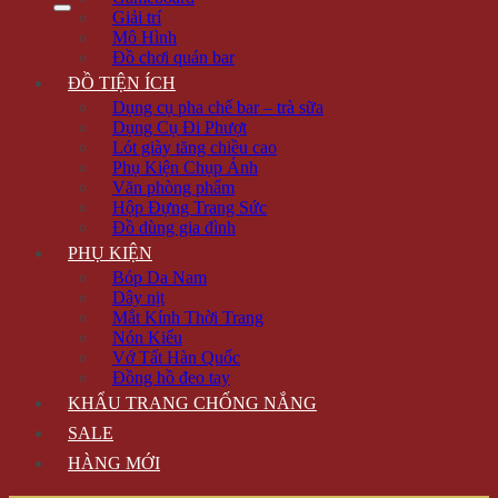
Giải trí
Mô Hình
Đồ chơi quán bar
ĐỒ TIỆN ÍCH
Dụng cụ pha chế bar – trà sữa
Dụng Cụ Đi Phượt
Lót giày tăng chiều cao
Phụ Kiện Chụp Ảnh
Văn phòng phẩm
Hộp Đựng Trang Sức
Đồ dùng gia đình
PHỤ KIỆN
Bóp Da Nam
Dây nịt
Mắt Kính Thời Trang
Nón Kiểu
Vớ Tất Hàn Quốc
Đồng hồ đeo tay
KHẨU TRANG CHỐNG NẮNG
SALE
HÀNG MỚI