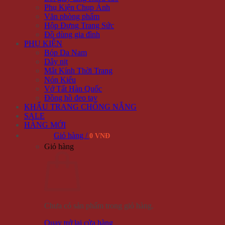
Phụ Kiện Chụp Ảnh
Văn phòng phẩm
Hộp Đựng Trang Sức
Đồ dùng gia đình
PHỤ KIỆN
Bóp Da Nam
Dây nịt
Mắt Kính Thời Trang
Nón Kiểu
Vớ Tất Hàn Quốc
Đồng hồ đeo tay
KHẨU TRANG CHỐNG NẮNG
SALE
HÀNG MỚI
Giỏ hàng /
0 VNĐ
Giỏ hàng
Chưa có sản phẩm trong giỏ hàng.
Quay trở lại cửa hàng