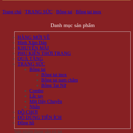
Trang chủ
/
TRANG SỨC
/
Bông tai
/
Bông tai inox
Danh mục sản phẩm
HÀNG MỚI VỀ
Hình Xăm Dán
KHUYẾN MÃI
PHỤ KIỆN THỜI TRANG
QUÀ TẶNG
TRANG SỨC
Bông tai
Bông tai inox
Bông tai nam châm
Bông Tai Nữ
Combo
Lắc tay
Mặt Dây Chuyền
Nhẫn
ĐỒ CHƠI
ĐỒ DÙNG TIỆN ÍCH
Đồng hồ
Sản phẩm đang sẵn có tại