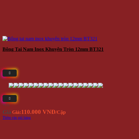
Bông Tai Nam Inox Khuyên Tròn 12mm BT321
⭐(3)
110.000 VNĐ
Giá
Giá:
/Cặp
Thêm vào giỏ hàng