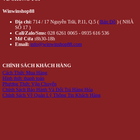
Winwinshop88
Địa chỉ:
714 / 17 Nguyễn Trãi, P.11, Q.5 (
Bản Đồ
) ( NHÀ
SỐ 17 )
Call/Zalo/Sms:
028 6261 0065 - 0935 616 536
Mở Cửa :
8h30-18h
Email:
info@winwinshop88.com
CHÍNH SÁCH KHÁCH HÀNG
Cách Thức Mua Hàng
Hình thức thanh toán
Phương Thức Vận Chuyển
Chính Sách Bảo Hành Và Đổi Trả Hàng Hóa
Chính Sách Về Quản Lý Thông Tin Khách Hàng