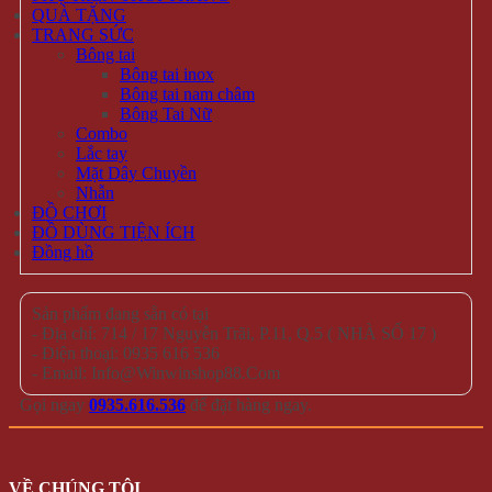
QUÀ TẶNG
TRANG SỨC
Bông tai
Bông tai inox
Bông tai nam châm
Bông Tai Nữ
Combo
Lắc tay
Mặt Dây Chuyền
Nhẫn
ĐỒ CHƠI
ĐỒ DÙNG TIỆN ÍCH
Đồng hồ
Sản phẩm đang sẵn có tại
- Địa chỉ: 714 / 17 Nguyễn Trãi, P.11, Q.5 ( NHÀ SỐ 17 )
- Điện thoại: 0935 616 536
- Email: Info@Winwinshop88.Com
Gọi ngay
0935.616.536
để đặt hàng ngay.
VỀ CHÚNG TÔI