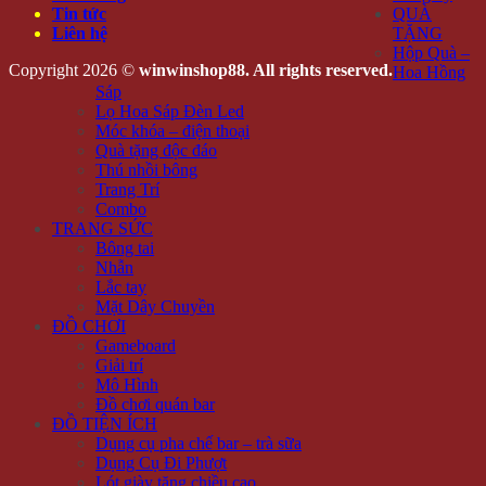
Tin tức
QUÀ
Liên hệ
TẶNG
Hộp Quà –
Copyright 2026 ©
winwinshop88. All rights reserved.
Hoa Hồng
Sáp
Lọ Hoa Sáp Đèn Led
Móc khóa – điện thoại
Quà tặng độc đáo
Thú nhồi bông
Trang Trí
Combo
TRANG SỨC
Bông tai
Nhẫn
Lắc tay
Mặt Dây Chuyền
ĐỒ CHƠI
Gameboard
Giải trí
Mô Hình
Đồ chơi quán bar
ĐỒ TIỆN ÍCH
Dụng cụ pha chế bar – trà sữa
Dụng Cụ Đi Phượt
Lót giày tăng chiều cao