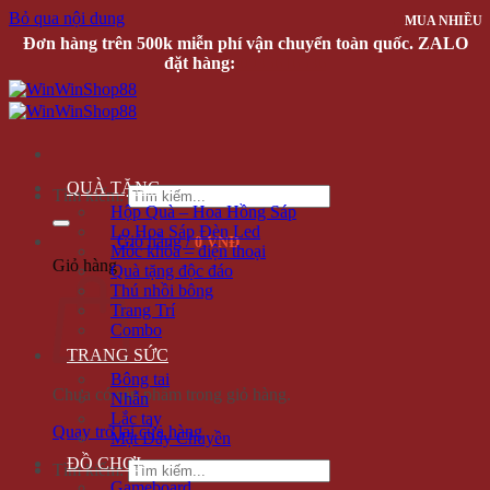
Bỏ qua nội dung
MUA NHIỀU
Đơn hàng trên 500k miễn phí vận chuyển toàn quốc. ZALO
đặt hàng:
0935616536
QUÀ TẶNG
Tìm kiếm:
Hộp Quà – Hoa Hồng Sáp
Lọ Hoa Sáp Đèn Led
Giỏ hàng /
0 VNĐ
Móc khóa – điện thoại
Giỏ hàng
Quà tặng độc đáo
Thú nhồi bông
Trang Trí
Combo
TRANG SỨC
Bông tai
Chưa có sản phẩm trong giỏ hàng.
Nhẫn
Lắc tay
Quay trở lại cửa hàng
Mặt Dây Chuyền
ĐỒ CHƠI
Tìm kiếm:
Gameboard