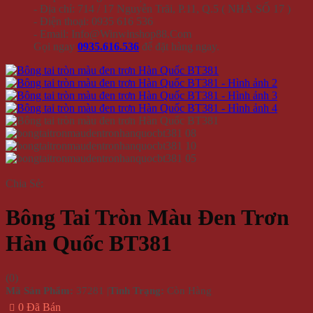
- Địa chỉ: 714 / 17 Nguyễn Trãi, P.11, Q.5 ( NHÀ SỐ 17 )
- Điện thoại: 0935 616 536
- Email: Info@Winwinshop88.Com
Gọi ngay
0935.616.536
để đặt hàng ngay.
Chia Sẻ:
Bông Tai Tròn Màu Đen Trơn
Hàn Quốc BT381
(
0
)
Mã Sản Phẩm:
37281
|
Tình Trạng:
Còn Hàng
0 Đã Bán