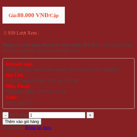
80.000 VNĐ
Giá:
/Cặp
939 Lượt Xem
Bông tai tròn màu đen trơn Hàn Quốc BT381
là sản phẩm bông
tai thời trang bán tại winwinshop88.com
Khuyến mại:
Miễn phí giao nội thành và tỉnh với hoá đơn trên >500.000
Địa Chỉ:
714/17 Nguyễn Trãi, P.11, Q.5 HCM
Điện Thoại:
028 6261 0065 - 0935 616 536
Zalo:
0935 616 536
Số lượng
Thêm vào giỏ hàng
Danh mục:
Bông tai inox