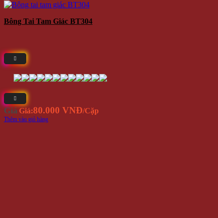
Bông Tai Tam Giác BT304
80.000 VNĐ
Giá
Giá:
/Cặp
Thêm vào giỏ hàng