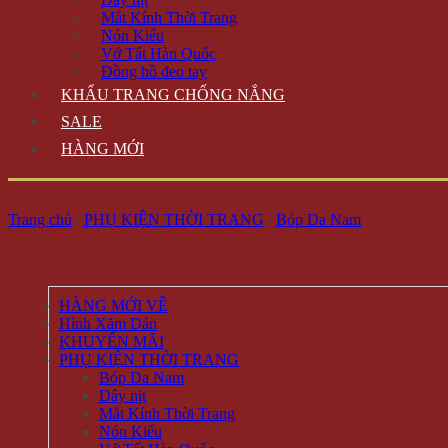
Mắt Kính Thời Trang
Nón Kiểu
Vớ Tất Hàn Quốc
Đồng hồ đeo tay
KHẨU TRANG CHỐNG NẮNG
SALE
HÀNG MỚI
Trang chủ
/
PHỤ KIỆN THỜI TRANG
/
Bóp Da Nam
HÀNG MỚI VỀ
Hình Xăm Dán
KHUYẾN MÃI
PHỤ KIỆN THỜI TRANG
Bóp Da Nam
Dây nịt
Mắt Kính Thời Trang
Nón Kiểu