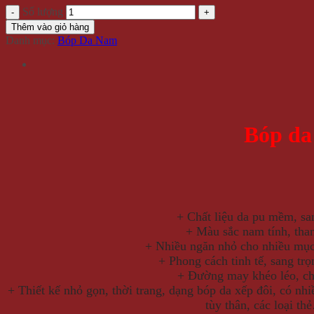
Số lượng
Thêm vào giỏ hàng
Danh mục:
Bóp Da Nam
Bóp d
+ Chất liệu da pu mềm, sa
+ Màu sắc nam tính, than
+ Nhiều ngăn nhỏ cho nhiều mục
+ Phong cách tinh tế, sang trọ
+ Đường may khéo léo, ch
+ Thiết kế nhỏ gọn, thời trang, dạng bóp da xếp đôi, có nhi
tùy thân, các loại t