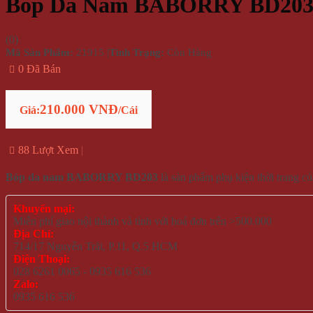
Bóp Da Nam BABORRY BD20
(
0
)
Mã Sản Phẩm:
21915
|
Tình Trạng:
Còn Hàng
0 Đã Bán
210.000 VNĐ
Giá:
/Cái
88 Lượt Xem
Bóp da nam BABORRY BD203
là sản phẩm phụ kiện thời trang c
Khuyến mại:
Miễn phí giao nội thành và tỉnh với hoá đơn trên >500.000
Địa Chỉ:
714/17 Nguyễn Trãi, P.11, Q.5 HCM
Điện Thoại:
028 6261 0065 - 0935 616 536
Zalo:
0935 616 536