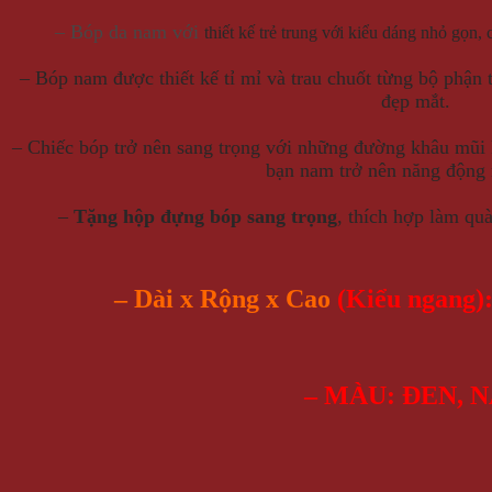
– Bóp da nam với
thiết kế trẻ trung với kiểu dáng nhỏ gọn
– Bóp nam được thiết kế tỉ mỉ và trau chuốt từng bộ phận
đẹp mắt.
– Chiếc bóp trở nên sang trọng với những đường khâu mũi k
bạn nam trở nên năng động
–
Tặng hộp đựng bóp sang trọng
, thích hợp làm quà
– Dài x Rộng x Cao
(Kiểu ngang): 
– MÀU: ĐEN, 