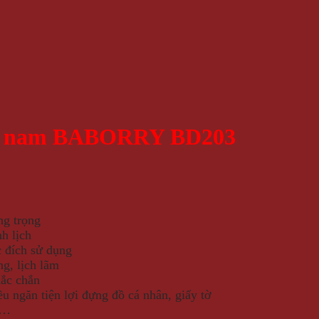
a nam BABORRY BD203
ng trọng
h lịch
 đích sử dụng
ng, lịch lãm
ắc chắn
ều ngăn tiện lợi đựng đồ cá nhân, giấy tờ
hẻ…