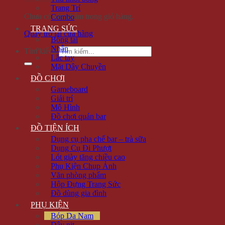
Trang Trí
Chưa có sản phẩm trong giỏ hàng.
Combo
TRANG SỨC
Quay trở lại cửa hàng
Bông tai
Nhẫn
Tìm kiếm:
Lắc tay
Mặt Dây Chuyền
ĐỒ CHƠI
Gameboard
Giải trí
Mô Hình
Đồ chơi quán bar
ĐỒ TIỆN ÍCH
Dụng cụ pha chế bar – trà sữa
Dụng Cụ Đi Phượt
Lót giày tăng chiều cao
Phụ Kiện Chụp Ảnh
Văn phòng phẩm
Hộp Đựng Trang Sức
Đồ dùng gia đình
PHỤ KIỆN
Bóp Da Nam
Dây nịt