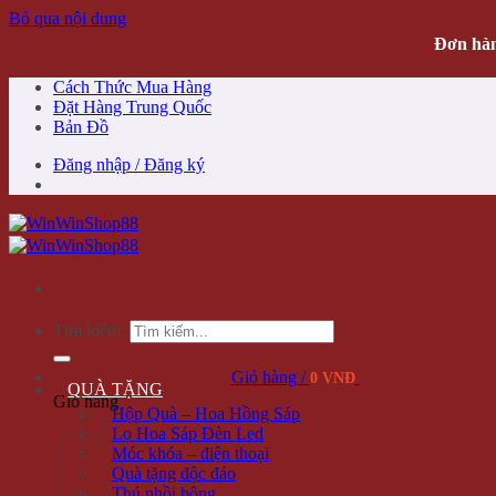
Bỏ qua nội dung
Đơn hàn
Cách Thức Mua Hàng
Đặt Hàng Trung Quốc
Bản Đồ
Đăng nhập / Đăng ký
Tìm kiếm:
Giỏ hàng /
0 VNĐ
QUÀ TẶNG
Giỏ hàng
Hộp Quà – Hoa Hồng Sáp
Lọ Hoa Sáp Đèn Led
Móc khóa – điện thoại
Quà tặng độc đáo
Thú nhồi bông