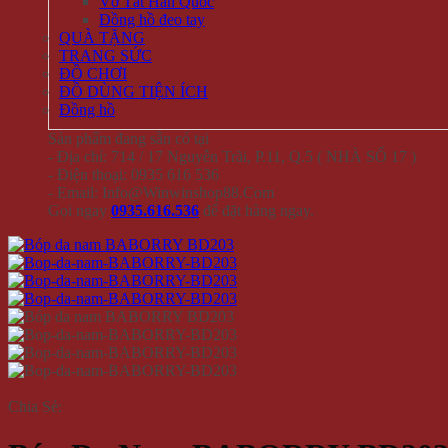
Vớ Tất Hàn Quốc
Đồng hồ đeo tay
QUÀ TẶNG
TRANG SỨC
ĐỒ CHƠI
ĐỒ DÙNG TIỆN ÍCH
Đồng hồ
Sản phẩm đang sẵn có tại
- Địa chỉ: 714 / 17 Nguyễn Trãi, P.11, Q.5 ( NHÀ SỐ 17 )
- Điện thoại: 0935 616 536
- Email: Info@Winwinshop88.Com
Gọi ngay
0935.616.536
để đặt hàng ngay.
Chia Sẻ: