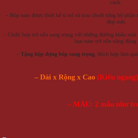
cách.
– Bóp nam được thiết kế tỉ mỉ và trau chuốt từng bộ phận
đẹp mắt.
– Chiếc bóp trở nên sang trọng với những đường khâu mũi k
bạn nam trở nên năng động
–
Tặng hộp đựng bóp sang trọng
, thích hợp làm quà
– Dài x Rộng x Cao
(Kiểu ngang):
– MÀU: 2 mẫu như tro