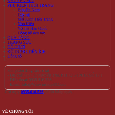
KHUYẾN MÃI
PHỤ KIỆN THỜI TRANG
Bóp Da Nam
Dây nịt
Mắt Kính Thời Trang
Nón Kiểu
Vớ Tất Hàn Quốc
Đồng hồ đeo tay
QUÀ TẶNG
TRANG SỨC
ĐỒ CHƠI
ĐỒ DÙNG TIỆN ÍCH
Đồng hồ
Sản phẩm đang sẵn có tại
- Địa chỉ: 714 / 17 Nguyễn Trãi, P.11, Q.5 ( NHÀ SỐ 17 )
- Điện thoại: 0935 616 536
- Email: Info@Winwinshop88.Com
Gọi ngay
0935.616.536
để đặt hàng ngay.
VỀ CHÚNG TÔI