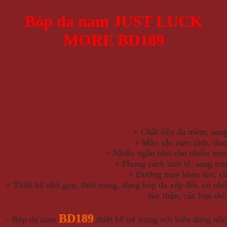
Bóp da nam JUST LUCK
MORE BD189
+ Chất liệu da mềm, sang
+ Màu sắc nam tính, than
+ Nhiều ngăn nhỏ cho nhiều mục
+ Phong cách tinh tế, sang trọ
+ Đường may khéo léo, ch
+ Thiết kế nhỏ gọn, thời trang, dạng bóp da xếp đôi, có nhi
tùy thân, các loại t
BD189
– Bóp da nam
thiết kế trẻ trung với kiểu dáng nh