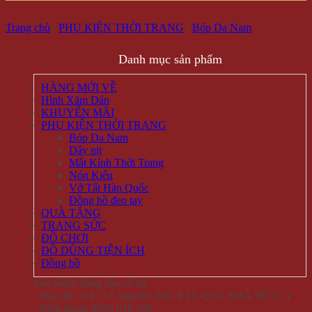
Trang chủ
/
PHỤ KIỆN THỜI TRANG
/
Bóp Da Nam
Danh mục sản phẩm
HÀNG MỚI VỀ
Hình Xăm Dán
KHUYẾN MÃI
PHỤ KIỆN THỜI TRANG
Bóp Da Nam
Dây nịt
Mắt Kính Thời Trang
Nón Kiểu
Vớ Tất Hàn Quốc
Đồng hồ đeo tay
QUÀ TẶNG
TRANG SỨC
ĐỒ CHƠI
ĐỒ DÙNG TIỆN ÍCH
Đồng hồ
Sản phẩm đang sẵn có tại
- Địa chỉ: 714 / 17 Nguyễn Trãi, P.11, Q.5 ( NHÀ SỐ 17 )
- Điện thoại: 0935 616 536