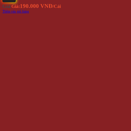
190.000 VNĐ
Giá
Giá:
/Cái
Thêm vào giỏ hàng