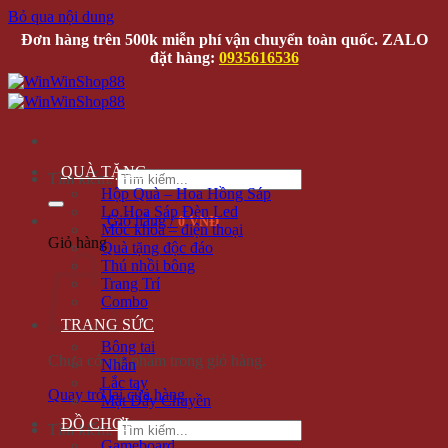
Bỏ qua nội dung
Đơn hàng trên 500k miễn phí vận chuyển toàn quốc. ZALO
đặt hàng:
0935616536
QUÀ TẶNG
Tìm kiếm:
Hộp Quà – Hoa Hồng Sáp
Lọ Hoa Sáp Đèn Led
Giỏ hàng /
0 VNĐ
Móc khóa – điện thoại
Giỏ hàng
Quà tặng độc đáo
Thú nhồi bông
Trang Trí
Combo
TRANG SỨC
Bông tai
Chưa có sản phẩm trong giỏ hàng.
Nhẫn
Lắc tay
Quay trở lại cửa hàng
Mặt Dây Chuyền
ĐỒ CHƠI
Tìm kiếm:
Gameboard