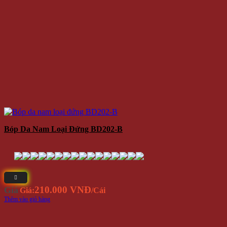
Bóp Da Nam Loại Đứng BD202-B
210.000 VNĐ
Giá
Giá:
/Cái
Thêm vào giỏ hàng