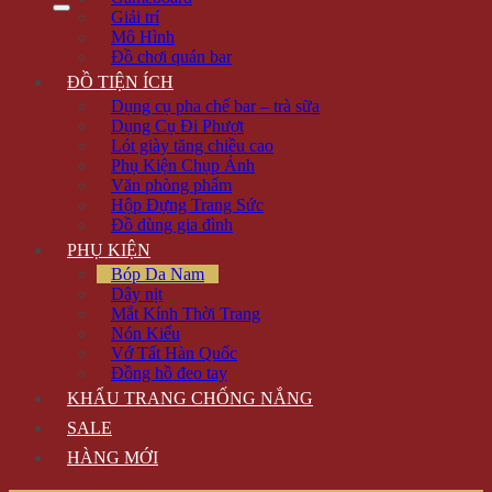
Giải trí
Mô Hình
Đồ chơi quán bar
ĐỒ TIỆN ÍCH
Dụng cụ pha chế bar – trà sữa
Dụng Cụ Đi Phượt
Lót giày tăng chiều cao
Phụ Kiện Chụp Ảnh
Văn phòng phẩm
Hộp Đựng Trang Sức
Đồ dùng gia đình
PHỤ KIỆN
Bóp Da Nam
Dây nịt
Mắt Kính Thời Trang
Nón Kiểu
Vớ Tất Hàn Quốc
Đồng hồ đeo tay
KHẨU TRANG CHỐNG NẮNG
SALE
HÀNG MỚI