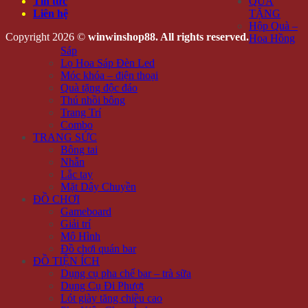
Tin tức
QUÀ
Liên hệ
TẶNG
Hộp Quà –
Copyright 2026 ©
winwinshop88. All rights reserved.
Hoa Hồng
Sáp
Lọ Hoa Sáp Đèn Led
Móc khóa – điện thoại
Quà tặng độc đáo
Thú nhồi bông
Trang Trí
Combo
TRANG SỨC
Bông tai
Nhẫn
Lắc tay
Mặt Dây Chuyền
ĐỒ CHƠI
Gameboard
Giải trí
Mô Hình
Đồ chơi quán bar
ĐỒ TIỆN ÍCH
Dụng cụ pha chế bar – trà sữa
Dụng Cụ Đi Phượt
Lót giày tăng chiều cao