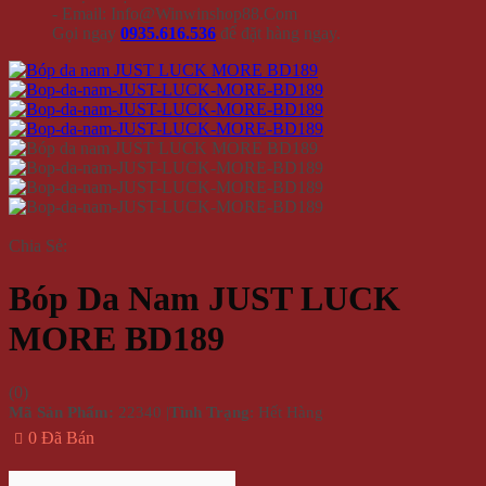
- Email: Info@Winwinshop88.Com
Gọi ngay
0935.616.536
để đặt hàng ngay.
Chia Sẻ:
Bóp Da Nam JUST LUCK
MORE BD189
(
0
)
Mã Sản Phẩm:
22340
|
Tình Trạng
: Hết Hàng
0 Đã Bán