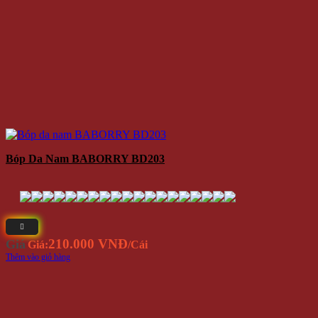
Bóp Da Nam BABORRY BD203
210.000 VNĐ
Giá
Giá:
/Cái
Thêm vào giỏ hàng