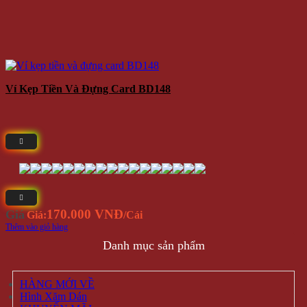
Ví Kẹp Tiền Và Đựng Card BD148
170.000 VNĐ
Giá
Giá:
/Cái
Thêm vào giỏ hàng
Danh mục sản phẩm
HÀNG MỚI VỀ
Hình Xăm Dán