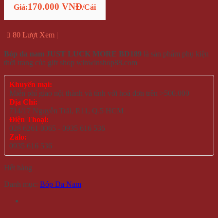
170.000 VNĐ
Giá:
/Cái
80 Lượt Xem
Bóp da nam JUST LUCK MORE BD189
là sản phẩm phụ kiện
thời trang của gift shop winwinshop88.com
Khuyến mại:
Miễn phí giao nội thành và tỉnh với hoá đơn trên >500.000
Địa Chỉ:
714/17 Nguyễn Trãi, P.11, Q.5 HCM
Điện Thoại:
028 6261 0065 - 0935 616 536
Zalo:
0935 616 536
Hết hàng
Danh mục:
Bóp Da Nam