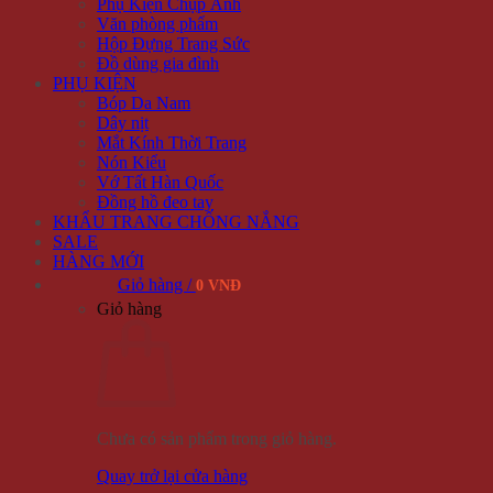
Phụ Kiện Chụp Ảnh
Văn phòng phẩm
Hộp Đựng Trang Sức
Đồ dùng gia đình
PHỤ KIỆN
Bóp Da Nam
Dây nịt
Mắt Kính Thời Trang
Nón Kiểu
Vớ Tất Hàn Quốc
Đồng hồ đeo tay
KHẨU TRANG CHỐNG NẮNG
SALE
HÀNG MỚI
Giỏ hàng /
0 VNĐ
Giỏ hàng
Chưa có sản phẩm trong giỏ hàng.
Quay trở lại cửa hàng