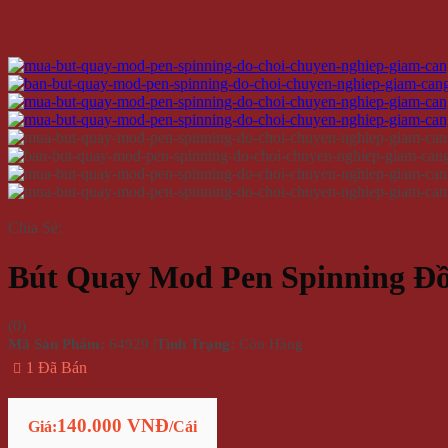
Chia Sẻ:
Bút Quay Mod Pen Spinning Đ
(
0
)
Mã Sản Phẩm:
64929
|
Tình Trạng:
Còn Hàng
1 Đã Bán
140.000 VNĐ
Giá:
/Cái