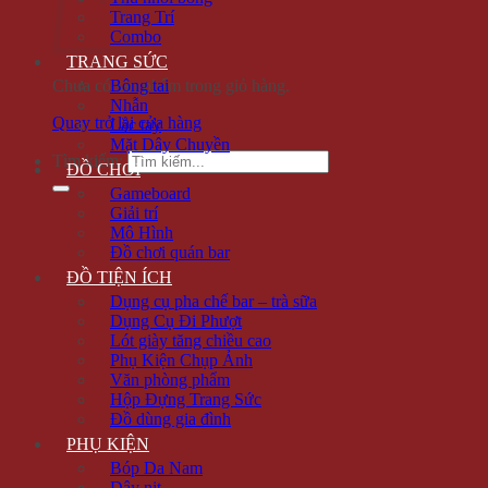
Trang Trí
Combo
TRANG SỨC
Chưa có sản phẩm trong giỏ hàng.
Bông tai
Nhẫn
Quay trở lại cửa hàng
Lắc tay
Mặt Dây Chuyền
Tìm kiếm:
ĐỒ CHƠI
Gameboard
Giải trí
Mô Hình
Đồ chơi quán bar
ĐỒ TIỆN ÍCH
Dụng cụ pha chế bar – trà sữa
Dụng Cụ Đi Phượt
Lót giày tăng chiều cao
Phụ Kiện Chụp Ảnh
Văn phòng phẩm
Hộp Đựng Trang Sức
Đồ dùng gia đình
PHỤ KIỆN
Bóp Da Nam
Dây nịt