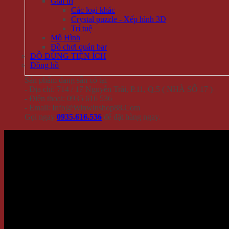
Giải trí
Các loại khác
Crystal puzzle - Xếp hình 3D
Trí tuệ
Mô Hình
Đồ chơi quán bar
ĐỒ DÙNG TIỆN ÍCH
Đồng hồ
Sản phẩm đang sẵn có tại
- Địa chỉ: 714 / 17 Nguyễn Trãi, P.11, Q.5 ( NHÀ SỐ 17 )
- Điện thoại: 0935 616 536
- Email: Info@Winwinshop88.Com
Gọi ngay
0935.616.536
để đặt hàng ngay.