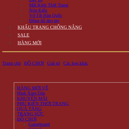
Mắt Kính Thời Trang
Nón Kiểu
Vớ Tất Hàn Quốc
Đồng hồ đeo tay
KHẨU TRANG CHỐNG NẮNG
SALE
HÀNG MỚI
Trang chủ
/
ĐỒ CHƠI
/
Giải trí
/
Các loại khác
HÀNG MỚI VỀ
Hình Xăm Dán
KHUYẾN MÃI
PHỤ KIỆN THỜI TRANG
QUÀ TẶNG
TRANG SỨC
ĐỒ CHƠI
Gameboard