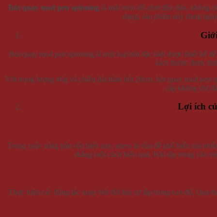
Bút quay mod pen spinning
là một món đồ chơi độc đáo, không chỉ
dạng, sản phẩm này đang ngày 
Giớ
Bút quay mod pen spinning là một loại bút đặc biệt được thiết kế để
kích thước được tín
Với trọng lượng 40g và chiều dài thân bút 20cm, bút quay mod pen s
cấp không chỉ đả
Lợi ích c
Trong cuộc sống bận rộn hiện nay, stress là vấn đề phổ biến mà nhi
thẳng một cách hiệu quả. Khi tập trung vào vi
Thực hiện các động tác xoay bút đòi hỏi sự tập trung cao độ. Qua thờ