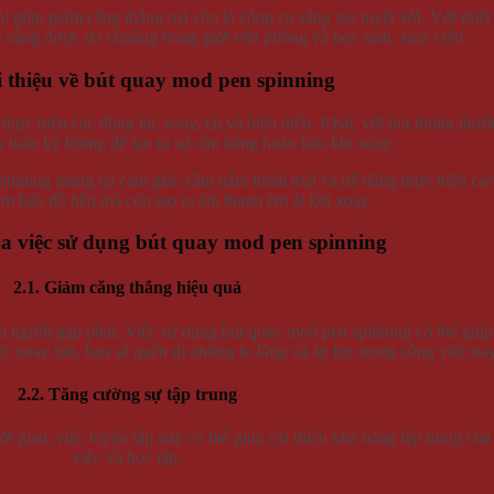
 giúp giảm căng thẳng mà còn là công cụ sáng tạo tuyệt vời. Với thiết
càng được ưa chuộng trong giới văn phòng và học sinh, sinh viên.
i thiệu về bút quay mod pen spinning
 thực hiện các động tác xoay, lật và biểu diễn. Khác với bút thông thườ
h toán kỹ lưỡng để tạo ra sự cân bằng hoàn hảo khi xoay.
pinning mang lại cảm giác cầm nắm thoải mái và dễ dàng thực hiện cá
m bảo độ bền mà còn tạo ra âm thanh êm ái khi xoay.
ủa việc sử dụng bút quay mod pen spinning
2.1. Giảm căng thẳng hiệu quả
ều người gặp phải. Việc sử dụng bút quay mod pen spinning có thể giú
ệc xoay bút, bạn sẽ quên đi những lo lắng và áp lực trong công việc ha
2.2. Tăng cường sự tập trung
i gian, việc luyện tập này có thể giúp cải thiện khả năng tập trung của
việc và học tập.