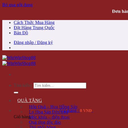
Bỏ qua nội dung
Đơn hàn
Cách Thức Mua Hàng
Đặt Hàng Trung Quốc
Bản Đồ
Đăng nhập / Đăng ký
Tìm kiếm:
QUÀ TẶNG
Hộp Quà – Hoa Hồng Sáp
Giỏ hàng /
0 VNĐ
Lọ Hoa Sáp Đèn Led
Giỏ hàng
Móc khóa – điện thoại
Quà tặng độc đáo
Thú nhồi bông