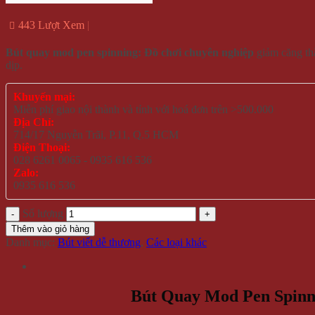
443 Lượt Xem
Bút quay mod pen spinning: Đồ chơi chuyên nghiệp
giảm căng thẳ
dịp.
Khuyến mại:
Miễn phí giao nội thành và tỉnh với hoá đơn trên >500.000
Địa Chỉ:
714/17 Nguyễn Trãi, P.11, Q.5 HCM
Điện Thoại:
028 6261 0065 - 0935 616 536
Zalo:
0935 616 536
Số lượng
Thêm vào giỏ hàng
Danh mục:
Bút viết dễ thương
,
Các loại khác
Bút Quay Mod Pen Spinn