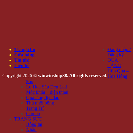
Trang chủ
Đăng nhập /
Cửa hàng
Đăng ký
Tin tức
QUÀ
Liên hệ
TẶNG
Hộp Quà –
Copyright 2026 ©
winwinshop88. All rights reserved.
Hoa Hồng
Sáp
Lọ Hoa Sáp Đèn Led
Móc khóa – điện thoại
Quà tặng độc đáo
Thú nhồi bông
Trang Trí
Combo
TRANG SỨC
Bông tai
Nhẫn