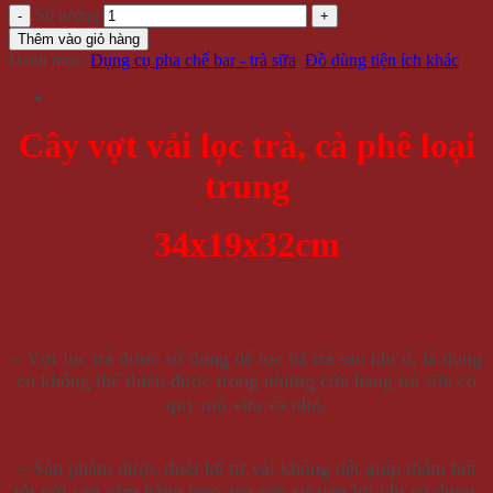
Số lượng
Thêm vào giỏ hàng
Danh mục:
Dụng cụ pha chế bar - trà sữa
,
Đồ dùng tiện ích khác
Cây vợt vải lọc trà, cà phê loại
trung
34x19x32cm
– Vợt lọc trà được sử dụng để lọc bã trà sau khi ủ, là dụng
cụ không thể thiếu được trong những cửa hàng trà sữa có
quy mô vừa và nhỏ.
– Sản phẩm được thiết kế từ vải không dệt giúp thấm hút
tốt với cán cầm bằng inox tạo nên sự tiện lợi khi sử dụng.