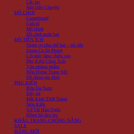
Lắc tay
Mặt Dây Chuyền
ĐỒ CHƠI
Gameboard
Giải trí
Mô Hình
Đồ chơi quán bar
ĐỒ TIỆN ÍCH
Dụng cụ pha chế bar – trà sữa
Dụng Cụ Đi Phượt
Lót giày tăng chiều cao
Phụ Kiện Chụp Ảnh
Văn phòng phẩm
Hộp Đựng Trang Sức
Đồ dùng gia đình
PHỤ KIỆN
Bóp Da Nam
Dây nịt
Mắt Kính Thời Trang
Nón Kiểu
Vớ Tất Hàn Quốc
Đồng hồ đeo tay
KHẨU TRANG CHỐNG NẮNG
SALE
HÀNG MỚI