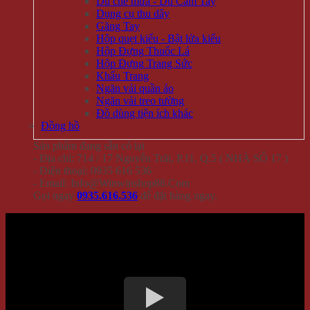
Dù che mưa - Dù Cầm Tay
Dụng cụ thu dây
Găng Tay
Hộp quẹt kiểu - Bật lửa kiểu
Hộp Đựng Thuốc Lá
Hộp Đựng Trang Sức
Khẩu Trang
Ngăn vải quần áo
Ngăn vải treo tường
Đồ dùng tiện ích khác
Đồng hồ
Sản phẩm đang sẵn có tại
- Địa chỉ: 714 / 17 Nguyễn Trãi, P.11, Q.5 ( NHÀ SỐ 17 )
- Điện thoại: 0935 616 536
- Email: Info@Winwinshop88.Com
Gọi ngay
0935.616.536
để đặt hàng ngay.