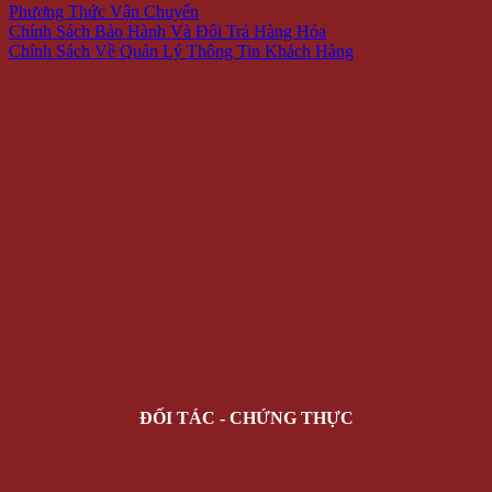
Phương Thức Vận Chuyển
Chính Sách Bảo Hành Và Đổi Trả Hàng Hóa
Chính Sách Về Quản Lý Thông Tin Khách Hàng
ĐỐI TÁC - CHỨNG THỰC