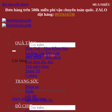
Bỏ qua nội dung
MUA NHIỀU
Đơn hàng trên 500k miễn phí vận chuyển toàn quốc. ZALO
đặt hàng:
0935616536
QUÀ TẶNG
Tìm kiếm:
Hộp Quà – Hoa Hồng Sáp
Lọ Hoa Sáp Đèn Led
Giỏ hàng /
0 VNĐ
Móc khóa – điện thoại
Giỏ hàng
Quà tặng độc đáo
Thú nhồi bông
Trang Trí
Combo
TRANG SỨC
Bông tai
Chưa có sản phẩm trong giỏ hàng.
Nhẫn
Lắc tay
Quay trở lại cửa hàng
Mặt Dây Chuyền
ĐỒ CHƠI
Tìm kiếm:
Gameboard