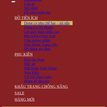
Giải trí
Mô Hình
Đồ chơi quán bar
ĐỒ TIỆN ÍCH
Dụng cụ pha chế bar – trà sữa
Dụng Cụ Đi Phượt
Lót giày tăng chiều cao
Phụ Kiện Chụp Ảnh
Văn phòng phẩm
Hộp Đựng Trang Sức
Đồ dùng gia đình
PHỤ KIỆN
Bóp Da Nam
Dây nịt
Mắt Kính Thời Trang
Nón Kiểu
Vớ Tất Hàn Quốc
Đồng hồ đeo tay
KHẨU TRANG CHỐNG NẮNG
SALE
HÀNG MỚI