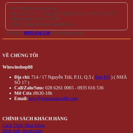
Sản phẩm đang sẵn có tại
- Địa chỉ: 714 / 17 Nguyễn Trãi, P.11, Q.5 ( NHÀ SỐ 17 )
- Điện thoại: 0935 616 536
- Email: Info@Winwinshop88.Com
Gọi ngay
0935.616.536
để đặt hàng ngay.
VỀ CHÚNG TÔI
Winwinshop88
Địa chỉ:
714 / 17 Nguyễn Trãi, P.11, Q.5 (
Bản Đồ
) ( NHÀ
SỐ 17 )
Call/Zalo/Sms:
028 6261 0065 - 0935 616 536
Mở Cửa :
8h30-18h
Email:
info@winwinshop88.com
CHÍNH SÁCH KHÁCH HÀNG
Cách Thức Mua Hàng
Hình thức thanh toán