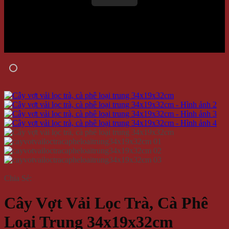
Chia Sẻ:
Cây Vợt Vải Lọc Trà, Cà Phê
Loại Trung 34x19x32cm