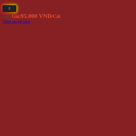
95.000 VNĐ
Giá
Giá:
/Cái
Thêm vào giỏ hàng