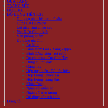
QUÀ TẶNG
TRANG SỨC
ĐỒ CHƠI
ĐỒ DÙNG TIỆN ÍCH
Dụng cụ pha chế bar - trà sữa
Dụng Cụ Đi Phượt
Lót giày tăng chiều cao
Phụ Kiện Chụp Ảnh
Văn phòng phẩm
Đồ dùng gia đình
Áo Mưa
Bình Bơm Gas - Xăng Zippo
Bình đựng rượu - rót rượu
Dù che mưa - Dù Cầm Tay
Dụng cụ thu dây
Găng Tay
Hộp quẹt kiểu - Bật lửa kiểu
Hộp Đựng Thuốc Lá
Hộp Đựng Trang Sức
Khẩu Trang
Ngăn vải quần áo
Ngăn vải treo tường
Đồ dùng tiện ích khác
Đồng hồ