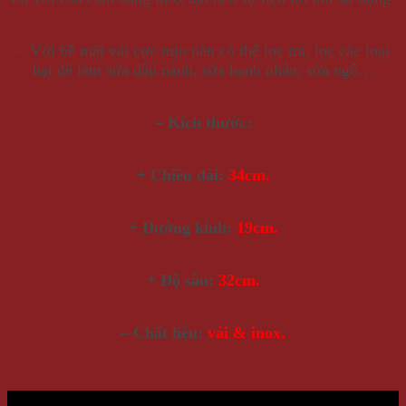
– Với bề mặt vải cực mịn nên có thể lọc trà, lọc các loại
hạt để làm sữa đậu nành, sữa hạnh nhân, sữa ngô…
– Kích thước:
+ Chiều dài:
34cm.
+ Đường kính:
19cm.
+ Độ sâu:
32cm.
– Chất liệu:
vải & inox.