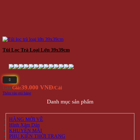
Túi Lọc Trà Loại Lớn 39x39cm
39.000 VNĐ
Giá
Giá:
/Cái
Thêm vào giỏ hàng
Danh mục sản phẩm
HÀNG MỚI VỀ
Hình Xăm Dán
KHUYẾN MÃI
PHỤ KIỆN THỜI TRANG