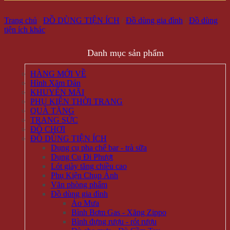
Trang chủ
/
ĐỒ DÙNG TIỆN ÍCH
/
Đồ dùng gia đình
/
Đồ dùng
tiện ích khác
Danh mục sản phẩm
HÀNG MỚI VỀ
Hình Xăm Dán
KHUYẾN MÃI
PHỤ KIỆN THỜI TRANG
QUÀ TẶNG
TRANG SỨC
ĐỒ CHƠI
ĐỒ DÙNG TIỆN ÍCH
Dụng cụ pha chế bar - trà sữa
Dụng Cụ Đi Phượt
Lót giày tăng chiều cao
Phụ Kiện Chụp Ảnh
Văn phòng phẩm
Đồ dùng gia đình
Áo Mưa
Bình Bơm Gas - Xăng Zippo
Bình đựng rượu - rót rượu