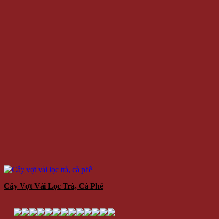
Cây Vợt Vải Lọc Trà, Cà Phê