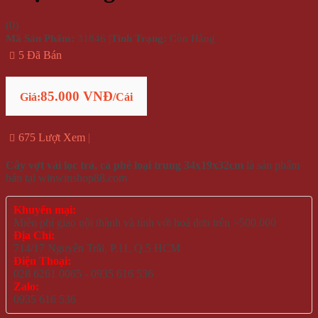
(
0
)
Mã Sản Phẩm:
31846
|
Tình Trạng:
Còn Hàng
5 Đã Bán
85.000 VNĐ
Giá:
/Cái
675 Lượt Xem
Cây vợt vải lọc trà, cà phê loại trung 34x19x32cm
là sản phẩm
bán tại winwinshop88.com
Khuyến mại:
Miễn phí giao nội thành và tỉnh với hoá đơn trên >500.000
Địa Chỉ:
714/17 Nguyễn Trãi, P.11, Q.5 HCM
Điện Thoại:
028 6261 0065 - 0935 616 536
Zalo:
0935 616 536