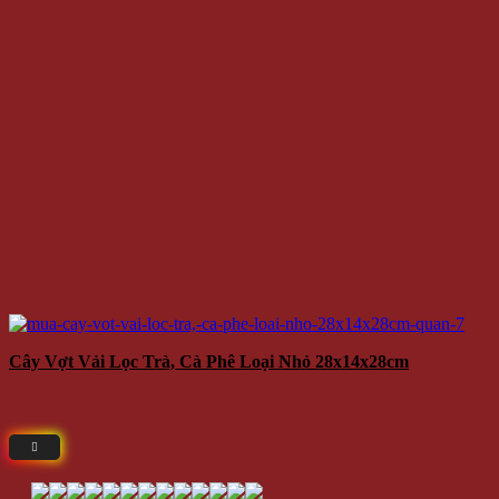
Cây Vợt Vải Lọc Trà, Cà Phê Loại Nhỏ 28x14x28cm