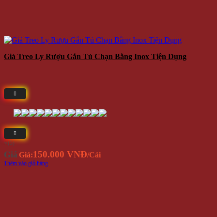
Giá Treo Ly Rượu Gắn Tủ Chạn Bằng Inox Tiện Dụng
⭐(5)
150.000 VNĐ
Giá
Giá:
/Cái
Thêm vào giỏ hàng