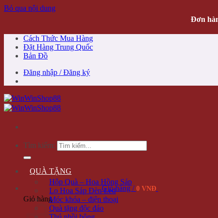
Bỏ qua nội dung
Đơn hàn
Cách Thức Mua Hàng
Đặt Hàng Trung Quốc
Bản Đồ
Đăng nhập / Đăng ký
Tìm kiếm:
QUÀ TẶNG
Hộp Quà – Hoa Hồng Sáp
Giỏ hàng /
0 VNĐ
Lọ Hoa Sáp Đèn Led
Giỏ hàng
Móc khóa – điện thoại
Quà tặng độc đáo
Thú nhồi bông