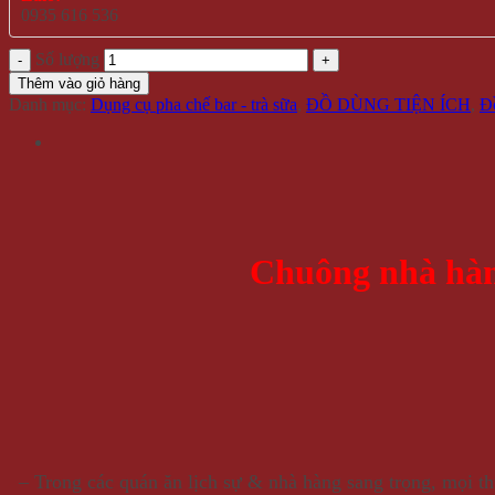
0935 616 536
Số lượng
Thêm vào giỏ hàng
Danh mục:
Dụng cụ pha chế bar - trà sữa
,
ĐỒ DÙNG TIỆN ÍCH
,
Đồ
Chuông nhà hàn
– Trong các quán ăn lịch sự & nhà hàng sang trọng, mọi t