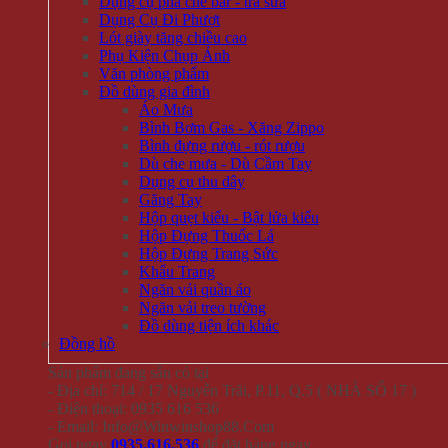
Dụng cụ pha chế bar - trà sữa
Dụng Cụ Đi Phượt
Lót giày tăng chiều cao
Phụ Kiện Chụp Ảnh
Văn phòng phẩm
Đồ dùng gia đình
Áo Mưa
Bình Bơm Gas - Xăng Zippo
Bình đựng rượu - rót rượu
Dù che mưa - Dù Cầm Tay
Dụng cụ thu dây
Găng Tay
Hộp quẹt kiểu - Bật lửa kiểu
Hộp Đựng Thuốc Lá
Hộp Đựng Trang Sức
Khẩu Trang
Ngăn vải quần áo
Ngăn vải treo tường
Đồ dùng tiện ích khác
Đồng hồ
Sản phẩm đang sẵn có tại
- Địa chỉ: 714 / 17 Nguyễn Trãi, P.11, Q.5 ( NHÀ SỐ 17 )
- Điện thoại: 0935 616 536
- Email: Info@Winwinshop88.Com
Gọi ngay
0935.616.536
để đặt hàng ngay.