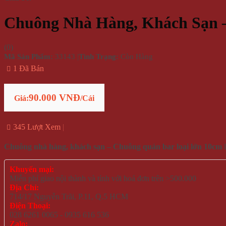
Chuông Nhà Hàng, Khách Sạn 
(
0
)
Mã Sản Phẩm:
33143
|
Tình Trạng:
Còn Hàng
1 Đã Bán
90.000 VNĐ
Giá:
/Cái
345 Lượt Xem
Chuông nhà hàng, khách sạn – Chuông quán bar loại lớn 10cm
l
Khuyến mại:
Miễn phí giao nội thành và tỉnh với hoá đơn trên >500.000
Địa Chỉ:
714/17 Nguyễn Trãi, P.11, Q.5 HCM
Điện Thoại:
028 6261 0065 - 0935 616 536
Zalo: