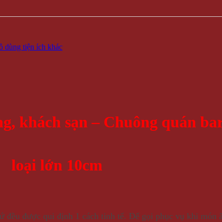
 dùng tiện ích khác
g, khách sạn – Chuông quán ba
loại lớn 10cm
hứ đều được qui định 1 cách tinh tế. Để gọi phục vụ khi món