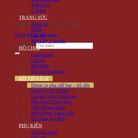
Trang Trí
Combo
TRANG SỨC
Chưa có sản phẩm trong giỏ hàng.
Bông tai
Nhẫn
Quay trở lại cửa hàng
Lắc tay
Mặt Dây Chuyền
Tìm kiếm:
ĐỒ CHƠI
Gameboard
Giải trí
Mô Hình
Đồ chơi quán bar
ĐỒ TIỆN ÍCH
Dụng cụ pha chế bar – trà sữa
Dụng Cụ Đi Phượt
Lót giày tăng chiều cao
Phụ Kiện Chụp Ảnh
Văn phòng phẩm
Hộp Đựng Trang Sức
Đồ dùng gia đình
PHỤ KIỆN
Bóp Da Nam
Dây nịt