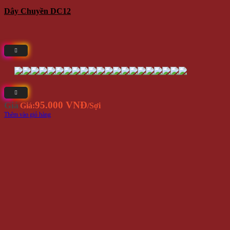
Dây Chuyền DC12
95.000 VNĐ
Giá
Giá:
/Sợi
Thêm vào giỏ hàng