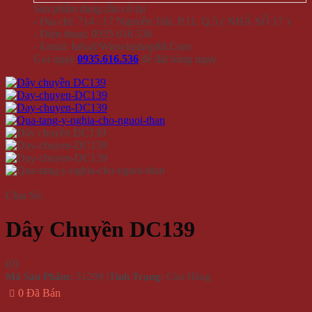
Sản phẩm đang sẵn có tại
- Địa chỉ: 714 / 17 Nguyễn Trãi, P.11, Q.5 ( NHÀ SỐ 17 )
- Điện thoại: 0935 616 536
- Email: Info@Winwinshop88.Com
Gọi ngay
0935.616.536
để đặt hàng ngay.
Chia Sẻ:
Dây Chuyền DC139
(
0
)
Mã Sản Phẩm:
51299
|
Tình Trạng:
Còn Hàng
0 Đã Bán