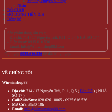
Mặt dây chuyền Vintage
Nhẫn
ĐỒ CHƠI
ĐỒ DÙNG TIỆN ÍCH
Đồng hồ
Sản phẩm đang sẵn có tại
- Địa chỉ: 714 / 17 Nguyễn Trãi, P.11, Q.5 ( NHÀ SỐ 17 )
- Điện thoại: 0935 616 536
- Email: Info@Winwinshop88.Com
Gọi ngay
0935.616.536
để đặt hàng ngay.
VỀ CHÚNG TÔI
Winwinshop88
Địa chỉ:
714 / 17 Nguyễn Trãi, P.11, Q.5 (
Bản Đồ
) ( NHÀ
SỐ 17 )
Call/Zalo/Sms:
028 6261 0065 - 0935 616 536
Mở Cửa :
8h30-18h
Email:
info@winwinshop88.com