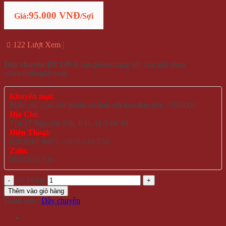
95.000 VNĐ
Giá:
/Sợi
122 Lượt Xem
Dây chuyền DC139
là sản phẩm trang sức của gift shop
winwinshop88.com
Khuyến mại:
Miễn phí giao nội thành và tỉnh với hoá đơn trên >500.000
Địa Chỉ:
714/17 Nguyễn Trãi, P.11, Q.5 HCM
Điện Thoại:
028 6261 0065 - 0935 616 536
Zalo:
0935 616 536
Số lượng
Thêm vào giỏ hàng
Danh mục:
Dây chuyền