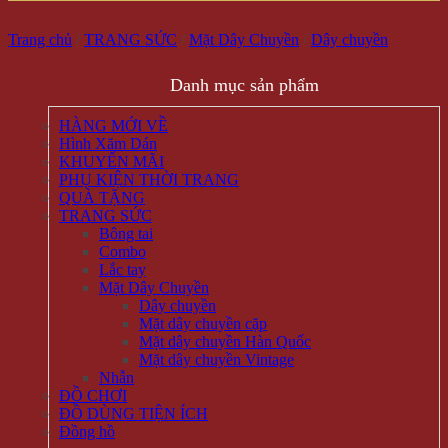
Trang chủ
/
TRANG SỨC
/
Mặt Dây Chuyền
/
Dây chuyền
Danh mục sản phẩm
HÀNG MỚI VỀ
Hình Xăm Dán
KHUYẾN MÃI
PHỤ KIỆN THỜI TRANG
QUÀ TẶNG
TRANG SỨC
Bông tai
Combo
Lắc tay
Mặt Dây Chuyền
Dây chuyền
Mặt dây chuyền cặp
Mặt dây chuyền Hàn Quốc
Mặt dây chuyền Vintage
Nhẫn
ĐỒ CHƠI
ĐỒ DÙNG TIỆN ÍCH
Đồng hồ