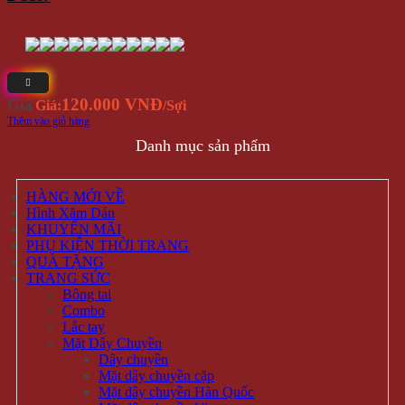
120.000 VNĐ
Giá
Giá:
/Sợi
Thêm vào giỏ hàng
Danh mục sản phẩm
HÀNG MỚI VỀ
Hình Xăm Dán
KHUYẾN MÃI
PHỤ KIỆN THỜI TRANG
QUÀ TẶNG
TRANG SỨC
Bông tai
Combo
Lắc tay
Mặt Dây Chuyền
Dây chuyền
Mặt dây chuyền cặp
Mặt dây chuyền Hàn Quốc