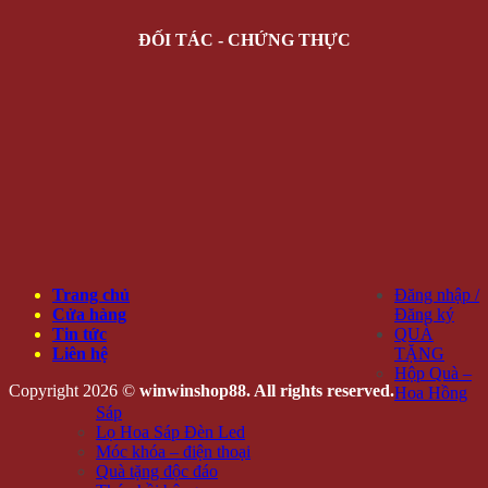
ĐỐI TÁC - CHỨNG THỰC
Trang chủ
Đăng nhập /
Cửa hàng
Đăng ký
Tin tức
QUÀ
Liên hệ
TẶNG
Hộp Quà –
Copyright 2026 ©
winwinshop88. All rights reserved.
Hoa Hồng
Sáp
Lọ Hoa Sáp Đèn Led
Móc khóa – điện thoại
Quà tặng độc đáo