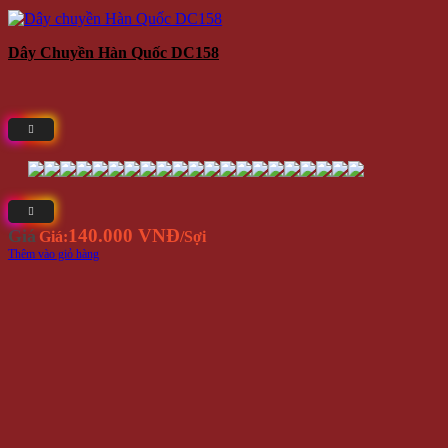
Dây Chuyền Hàn Quốc DC158
140.000 VNĐ
Giá
Giá:
/Sợi
Thêm vào giỏ hàng