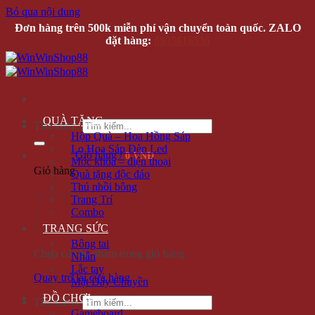
Bỏ qua nội dung
Đơn hàng trên 500k miễn phí vận chuyển toàn quốc. ZALO
đặt hàng:
0935616536
QUÀ TẶNG
Tìm kiếm:
Hộp Quà – Hoa Hồng Sáp
Lọ Hoa Sáp Đèn Led
Giỏ hàng /
0 VNĐ
Móc khóa – điện thoại
Giỏ hàng
Quà tặng độc đáo
Thú nhồi bông
Trang Trí
Combo
TRANG SỨC
Bông tai
Chưa có sản phẩm trong giỏ hàng.
Nhẫn
Lắc tay
Quay trở lại cửa hàng
Mặt Dây Chuyền
ĐỒ CHƠI
Tìm kiếm:
Gameboard