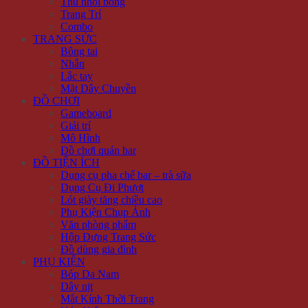
Thú nhồi bông
Trang Trí
Combo
TRANG SỨC
Bông tai
Nhẫn
Lắc tay
Mặt Dây Chuyền
ĐỒ CHƠI
Gameboard
Giải trí
Mô Hình
Đồ chơi quán bar
ĐỒ TIỆN ÍCH
Dụng cụ pha chế bar – trà sữa
Dụng Cụ Đi Phượt
Lót giày tăng chiều cao
Phụ Kiện Chụp Ảnh
Văn phòng phẩm
Hộp Đựng Trang Sức
Đồ dùng gia đình
PHỤ KIỆN
Bóp Da Nam
Dây nịt
Mắt Kính Thời Trang