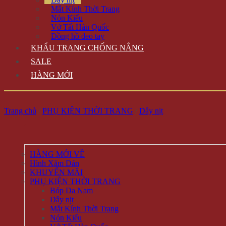
Mắt Kính Thời Trang
Nón Kiểu
Vớ Tất Hàn Quốc
Đồng hồ đeo tay
KHẨU TRANG CHỐNG NẮNG
SALE
HÀNG MỚI
Trang chủ
/
PHỤ KIỆN THỜI TRANG
/
Dây nịt
HÀNG MỚI VỀ
Hình Xăm Dán
KHUYẾN MÃI
PHỤ KIỆN THỜI TRANG
Bóp Da Nam
Dây nịt
Mắt Kính Thời Trang
Nón Kiểu