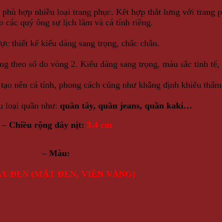
hù hợp nhiều loại trang phục. Kết hợp thắt lưng với trang 
o các quý ông sự lịch lãm và cá tính riêng.
ợc thiết kế kiểu dáng sang trọng, chắc chắn.
ng theo số đo vòng 2. Kiểu dáng sang trọng, màu sắc tinh tế, 
 tạo nên cá tính, phong cách cũng như khẳng định khiếu thẩ
u loại quần như:
quần tây, quần jeans, quần kaki…
– Chiều rộng dây nịt:
3.4 cm
– Màu:
ÂY ĐEN (MẶT ĐEN, VIỀN VÀNG)