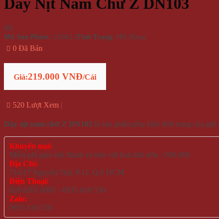
Dây Nịt Nam Chữ Z DN103
(
0
)
Mã Sản Phẩm:
21062
|
Tình Trạng
: Hết Hàng
0 Đã Bán
219.000 VNĐ
Giá:
/Cái
520 Lượt Xem
Dây nịt nam chữ Z DN103
là sản phẩm phụ kiện thời trang của gi
Khuyến mại:
Miễn phí giao nội thành và tỉnh với hoá đơn trên >500.000
Địa Chỉ:
714/17 Nguyễn Trãi, P.11, Q.5 HCM
Điện Thoại:
028 6261 0065 - 0935 616 536
Zalo:
0935 616 536