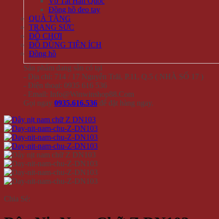
Vớ Tất Hàn Quốc
Đồng hồ đeo tay
QUÀ TẶNG
TRANG SỨC
ĐỒ CHƠI
ĐỒ DÙNG TIỆN ÍCH
Đồng hồ
Sản phẩm đang sẵn có tại
- Địa chỉ: 714 / 17 Nguyễn Trãi, P.11, Q.5 ( NHÀ SỐ 17 )
- Điện thoại: 0935 616 536
- Email: Info@Winwinshop88.Com
Gọi ngay
0935.616.536
để đặt hàng ngay.
Chia Sẻ: