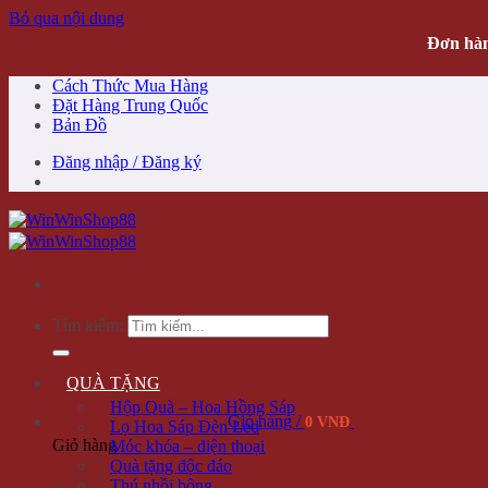
Bỏ qua nội dung
Đơn hàn
Cách Thức Mua Hàng
Đặt Hàng Trung Quốc
Bản Đồ
Đăng nhập / Đăng ký
Tìm kiếm:
QUÀ TẶNG
Hộp Quà – Hoa Hồng Sáp
Giỏ hàng /
0 VNĐ
Lọ Hoa Sáp Đèn Led
Giỏ hàng
Móc khóa – điện thoại
Quà tặng độc đáo
Thú nhồi bông