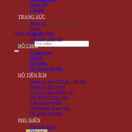
Trang Trí
Combo
TRANG SỨC
Chưa có sản phẩm trong giỏ hàng.
Bông tai
Nhẫn
Quay trở lại cửa hàng
Lắc tay
Mặt Dây Chuyền
Tìm kiếm:
ĐỒ CHƠI
Gameboard
Giải trí
Mô Hình
Đồ chơi quán bar
ĐỒ TIỆN ÍCH
Dụng cụ pha chế bar – trà sữa
Dụng Cụ Đi Phượt
Lót giày tăng chiều cao
Phụ Kiện Chụp Ảnh
Văn phòng phẩm
Hộp Đựng Trang Sức
Đồ dùng gia đình
PHỤ KIỆN
Bóp Da Nam
Dây nịt