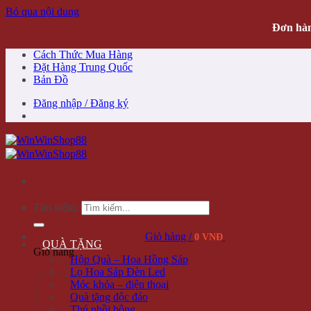
Bỏ qua nội dung
Đơn hàn
Cách Thức Mua Hàng
Đặt Hàng Trung Quốc
Bản Đồ
Đăng nhập / Đăng ký
Tìm kiếm:
Giỏ hàng /
0 VNĐ
QUÀ TẶNG
Giỏ hàng
Hộp Quà – Hoa Hồng Sáp
Lọ Hoa Sáp Đèn Led
Móc khóa – điện thoại
Quà tặng độc đáo
Thú nhồi bông