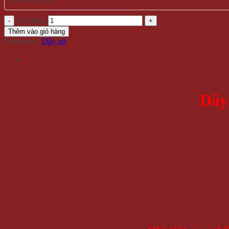
Số lượng
Thêm vào giỏ hàng
Danh mục:
Dây nịt
Dây