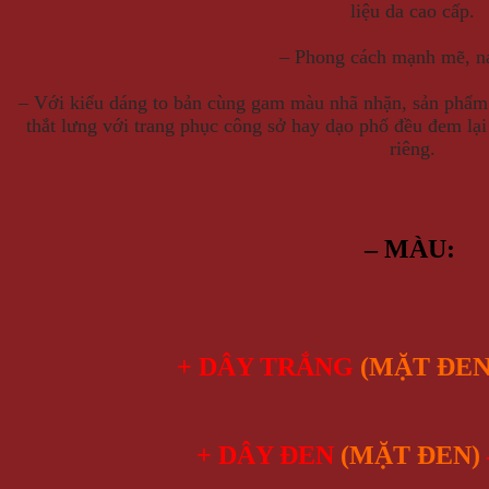
liệu da cao cấp.
– Phong cách mạnh mẽ, n
– Với kiểu dáng to bản cùng gam màu nhã nhặn, sản phẩm 
thắt lưng với trang phục công sở hay dạo phố đều đem lại
riêng.
– MÀU:
+ DÂY TRẮNG
(MẶT ĐEN
+ DÂY ĐEN
(MẶT ĐEN)