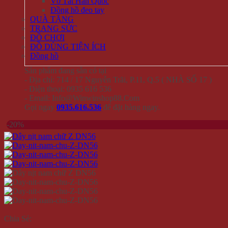
Vớ Tất Hàn Quốc
Đồng hồ đeo tay
QUÀ TẶNG
TRANG SỨC
ĐỒ CHƠI
ĐỒ DÙNG TIỆN ÍCH
Đồng hồ
Sản phẩm đang sẵn có tại
- Địa chỉ: 714 / 17 Nguyễn Trãi, P.11, Q.5 ( NHÀ SỐ 17 )
- Điện thoại: 0935 616 536
- Email: Info@Winwinshop88.Com
Gọi ngay
0935.616.536
để đặt hàng ngay.
-20%
Chia Sẻ: