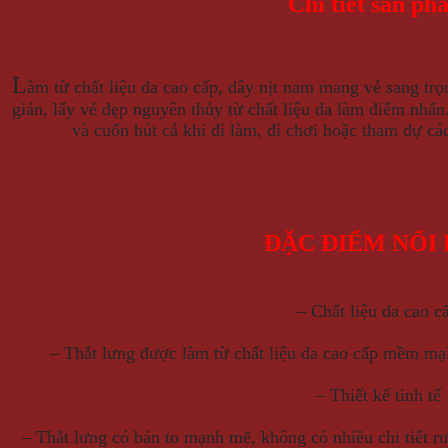
Chi tiết sản ph
L
àm từ chất liệu da cao cấp, dây nịt nam mang vẻ sang trọ
giản, lấy vẻ đẹp nguyên thủy từ chất liệu da làm điểm nhấn
và cuốn hút cả khi đi làm, đi chơi hoặc tham dự cá
ĐẶC ĐIỂM NỔI
– Chất liệu da cao c
– Thắt lưng được làm từ chất liệu da cao cấp mềm mại
– Thiết kế tinh tế
– Thắt lưng có bản to mạnh mẽ, không có nhiều chi tiết rư