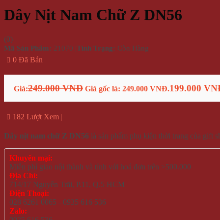
Dây Nịt Nam Chữ Z DN56
(
0
)
Mã Sản Phẩm:
21070
|
Tình Trạng:
Còn Hàng
0 Đã Bán
249.000 VNĐ
199.000 VN
Giá:
Giá gốc là: 249.000 VNĐ.
182 Lượt Xem
Dây nịt nam chữ Z DN56
là sản phẩm phụ kiện thời trang của gif
Khuyến mại:
Miễn phí giao nội thành và tỉnh với hoá đơn trên >500.000
Địa Chỉ:
714/17 Nguyễn Trãi, P.11, Q.5 HCM
Điện Thoại:
028 6261 0065 - 0935 616 536
Zalo:
0935 616 536