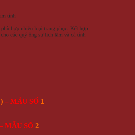
am tính
phù hợp nhiều loại trang phục. Kết hợp
 cho các quý ông sự lịch lãm và cá tính
)
– MẪU SỐ
1
– MẪU SỐ
2