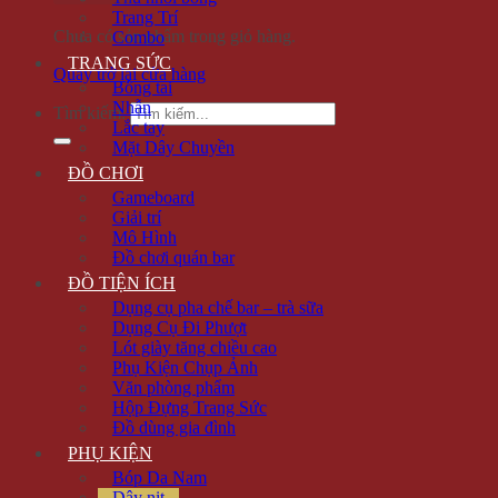
Trang Trí
Chưa có sản phẩm trong giỏ hàng.
Combo
TRANG SỨC
Quay trở lại cửa hàng
Bông tai
Nhẫn
Tìm kiếm:
Lắc tay
Mặt Dây Chuyền
ĐỒ CHƠI
Gameboard
Giải trí
Mô Hình
Đồ chơi quán bar
ĐỒ TIỆN ÍCH
Dụng cụ pha chế bar – trà sữa
Dụng Cụ Đi Phượt
Lót giày tăng chiều cao
Phụ Kiện Chụp Ảnh
Văn phòng phẩm
Hộp Đựng Trang Sức
Đồ dùng gia đình
PHỤ KIỆN
Bóp Da Nam
Dây nịt