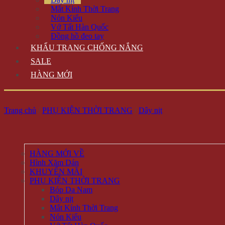
Mắt Kính Thời Trang
Nón Kiểu
Vớ Tất Hàn Quốc
Đồng hồ đeo tay
KHẨU TRANG CHỐNG NẮNG
SALE
HÀNG MỚI
Trang chủ
/
PHỤ KIỆN THỜI TRANG
/
Dây nịt
HÀNG MỚI VỀ
Hình Xăm Dán
KHUYẾN MÃI
PHỤ KIỆN THỜI TRANG
Bóp Da Nam
Dây nịt
Mắt Kính Thời Trang
Nón Kiểu