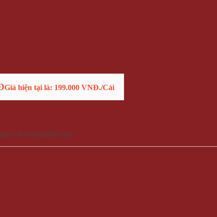
Đ
Giá hiện tại là: 199.000 VNĐ.
/Cái
t shop winwinshop88.com