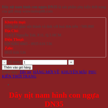
Dây nịt nam hình con ngựa DN35
là sản phẩm phụ kiện thời trang
của gift shop winwinshop88.com
Khuyến mại:
Miễn phí giao nội thành và tỉnh với hoá đơn trên >500.000
Địa Chỉ:
714/17 Nguyễn Trãi, P.11, Q.5 HCM
Điện Thoại:
028 6261 0065 - 0935 616 536
Zalo:
0935 616 536
Số lượng
Thêm vào giỏ hàng
Danh mục:
Dây nịt
,
HÀNG MỚI VỀ
,
KHUYẾN MÃI
,
PHỤ
KIỆN THỜI TRANG
Dây nịt nam hình con ngựa
DN35