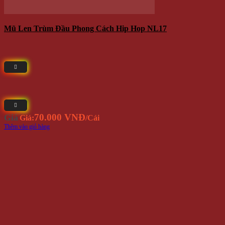
Dây Xích Đeo Quần V.5
120.000 VNĐ
Giá
Giá:
/Sợi
Thêm vào giỏ hàng