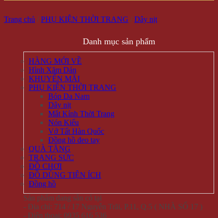
Trang chủ
/
PHỤ KIỆN THỜI TRANG
/
Dây nịt
Danh mục sản phẩm
HÀNG MỚI VỀ
Hình Xăm Dán
KHUYẾN MÃI
PHỤ KIỆN THỜI TRANG
Bóp Da Nam
Dây nịt
Mắt Kính Thời Trang
Nón Kiểu
Vớ Tất Hàn Quốc
Đồng hồ đeo tay
QUÀ TẶNG
TRANG SỨC
ĐỒ CHƠI
ĐỒ DÙNG TIỆN ÍCH
Đồng hồ
Sản phẩm đang sẵn có tại
- Địa chỉ: 714 / 17 Nguyễn Trãi, P.11, Q.5 ( NHÀ SỐ 17 )
- Điện thoại: 0935 616 536