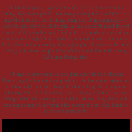
– Hình tượng con ngựa hiện diện từ sớm trong văn hóa
Đông-Tây, con ngựa là một trong những loài vật được con
người thuần hóa và sử dụng trong đời sống hàng ngày và
loài vật gắn liền với chiến trận là con vật cưỡi gắn liền với
các vị tướng, danh nhân. Hình ảnh con ngựa còn là chủ đề
cho các môn nghệ thuật như hội họa, điêu khắc, thơ văn…
Đối với văn hóa phương Tây, ngựa gắn liền với nhiều biểu
tượng thần thoại và gắn liền với hình ảnh Nhân Mã trong
12 Cung Hoàng đạo.
– Ngựa là một trong 12 con giáp của văn hóa phương
Đông (ngọ), cũng nằm trong số lục súc theo quan niệm của
văn hóa một số nước. Ngựa là hình tượng đặc trưng cho
phương Bắc, là biểu tượng cho sự trung thành và tận tụy
đồng thời là biểu tượng cho tài lộc, thành công, hình ảnh
con ngựa tung vó hý vang biểu tượng cho sự kiêu hãnh và
tự do và thanh khiết.