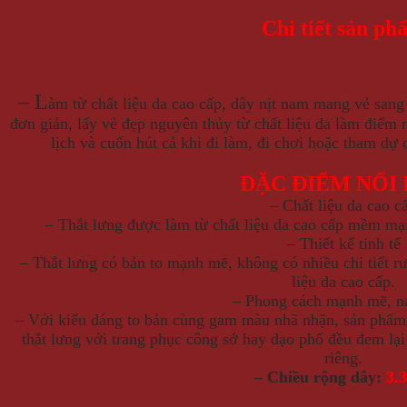
Chi tiết sản ph
– L
àm từ chất liệu da cao cấp, dây nịt nam mang vẻ sang 
đơn giản, lấy vẻ đẹp nguyên thủy từ chất liệu da làm điểm 
lịch và cuốn hút cả khi đi làm, đi chơi hoặc tham dự
ĐẶC ĐIỂM NỔI
– Chất liệu da cao c
– Thắt lưng được làm từ chất liệu da cao cấp mềm mại
– Thiết kế tinh tế
– Thắt lưng có bản to mạnh mẽ, không có nhiều chi tiết rư
liệu da cao cấp.
– Phong cách mạnh mẽ, n
– Với kiểu dáng to bản cùng gam màu nhã nhặn, sản phẩm 
thắt lưng với trang phục công sở hay dạo phố đều đem lại
riêng.
– Chiều rộng dây:
3.