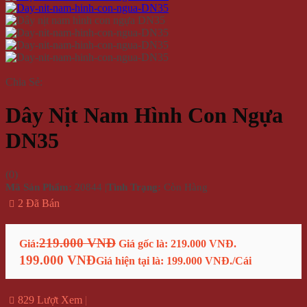
Chia Sẻ:
Dây Nịt Nam Hình Con Ngựa
DN35
(
0
)
Mã Sản Phẩm:
20844
|
Tình Trạng:
Còn Hàng
2 Đã Bán
219.000 VNĐ
Giá:
Giá gốc là: 219.000 VNĐ.
199.000 VNĐ
Giá hiện tại là: 199.000 VNĐ.
/Cái
829 Lượt Xem