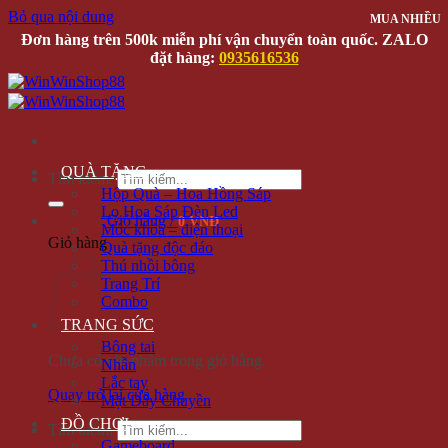
Bỏ qua nội dung
MUA NHIỀU
MUA NHIỀU
Đơn hàng trên 500k miễn phí vận chuyển toàn quốc. ZALO
đặt hàng:
0935616536
QUÀ TẶNG
Tìm kiếm:
Hộp Quà – Hoa Hồng Sáp
Lọ Hoa Sáp Đèn Led
Giỏ hàng /
0 VNĐ
Móc khóa – điện thoại
Giỏ hàng
Quà tặng độc đáo
Thú nhồi bông
Trang Trí
Combo
TRANG SỨC
Bông tai
Chưa có sản phẩm trong giỏ hàng.
Nhẫn
Lắc tay
Quay trở lại cửa hàng
Mặt Dây Chuyền
ĐỒ CHƠI
Tìm kiếm:
Gameboard