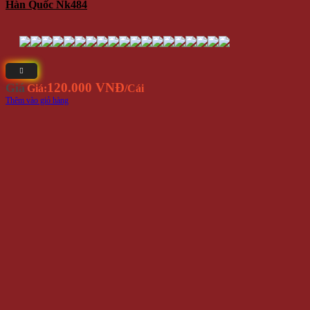
Dây Đai Giữ Áo Sơ Mi Nam Khi Sơ Vin Đóng
Yêu Thích
Thùng Kèm Hộp
65.000 VNĐ
Giá
Giá:
/Hộp
Thêm vào giỏ hàng