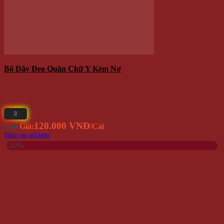
Khẩu Trang Vải Thun Chống Nắng Tia Cực Tím UV UPF50
Giá
25.000 VNĐ
20.000 VNĐ
Giá:
Giá gốc là: 25.000 VNĐ.
Giá
hiện tại là: 20.000 VNĐ.
/Cái
Thêm vào giỏ hàng
-33%