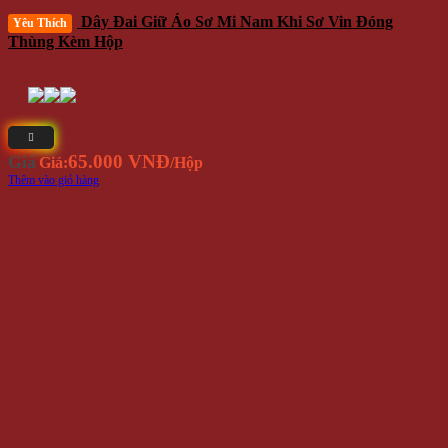
Mũ Len Trùm Đầu Phong Cách Hip Hop NL17
70.000 VNĐ
Giá
Giá:
/Cái
Thêm vào giỏ hàng