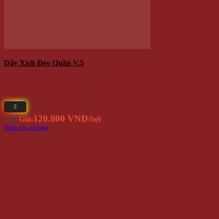
Bộ Dây Đeo Quần Chữ Y Kèm Nơ
120.000 VNĐ
Giá
Giá:
/Cái
Thêm vào giỏ hàng
-20%