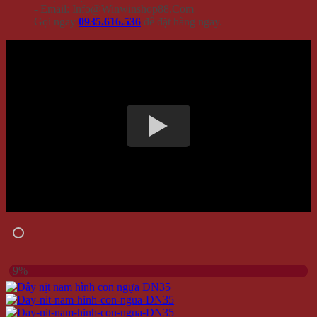
- Email: Info@Winwinshop88.Com
Gọi ngay
0935.616.536
để đặt hàng ngay.
-9%