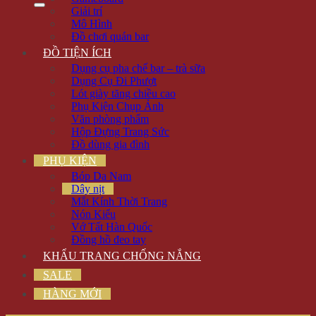
Giải trí
Mô Hình
Đồ chơi quán bar
ĐỒ TIỆN ÍCH
Dụng cụ pha chế bar – trà sữa
Dụng Cụ Đi Phượt
Lót giày tăng chiều cao
Phụ Kiện Chụp Ảnh
Văn phòng phẩm
Hộp Đựng Trang Sức
Đồ dùng gia đình
PHỤ KIỆN
Bóp Da Nam
Dây nịt
Mắt Kính Thời Trang
Nón Kiểu
Vớ Tất Hàn Quốc
Đồng hồ đeo tay
KHẨU TRANG CHỐNG NẮNG
SALE
HÀNG MỚI