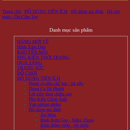
Trang chủ
/
ĐỒ DÙNG TIỆN ÍCH
/
Đồ dùng gia đình
/
Dù che
mưa - Dù Cầm Tay
Danh mục sản phẩm
HÀNG MỚI VỀ
Hình Xăm Dán
KHUYẾN MÃI
PHỤ KIỆN THỜI TRANG
QUÀ TẶNG
TRANG SỨC
ĐỒ CHƠI
ĐỒ DÙNG TIỆN ÍCH
Dụng cụ pha chế bar - trà sữa
Dụng Cụ Đi Phượt
Lót giày tăng chiều cao
Phụ Kiện Chụp Ảnh
Văn phòng phẩm
Đồ dùng gia đình
Áo Mưa
Bình Bơm Gas - Xăng Zippo
Bình đựng rượu - rót rượu