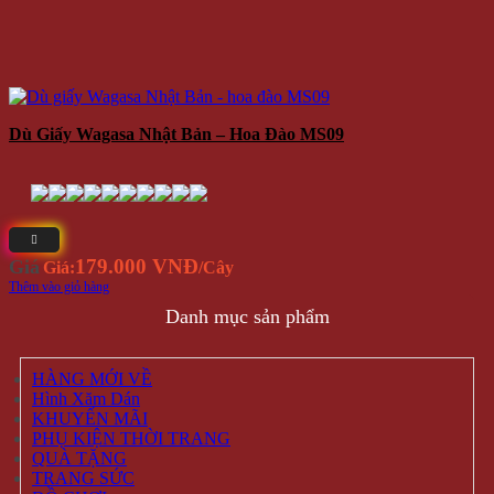
Dù Giấy Wagasa Nhật Bản – Hoa Đào MS09
179.000 VNĐ
Giá
Giá:
/Cây
Thêm vào giỏ hàng
Danh mục sản phẩm
HÀNG MỚI VỀ
Hình Xăm Dán
KHUYẾN MÃI
PHỤ KIỆN THỜI TRANG
QUÀ TẶNG
TRANG SỨC