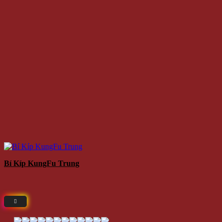
Bí Kíp KungFu Trung