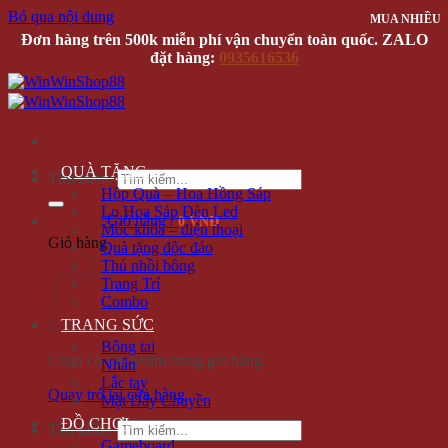
Bỏ qua nội dung
MUA NHIỀU
Đơn hàng trên 500k miễn phí vận chuyển toàn quốc. ZALO
đặt hàng:
0935616536
QUÀ TẶNG
Tìm kiếm:
Hộp Quà – Hoa Hồng Sáp
Lọ Hoa Sáp Đèn Led
Giỏ hàng /
0 VNĐ
Móc khóa – điện thoại
Giỏ hàng
Quà tặng độc đáo
Thú nhồi bông
Trang Trí
Combo
TRANG SỨC
Bông tai
Chưa có sản phẩm trong giỏ hàng.
Nhẫn
Lắc tay
Quay trở lại cửa hàng
Mặt Dây Chuyền
ĐỒ CHƠI
Tìm kiếm:
Gameboard