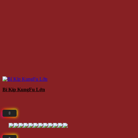
Bí Kíp KungFu Lớn