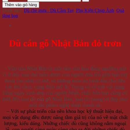
Thêm vào giỏ hàng
Danh mục:
Dù che mưa - Dù Cầm Tay
,
Phụ Kiện Chụp Ảnh
,
Quà
tặng bạn
Dù cán gỗ Nhật Bản đỏ trơn
– Văn hóa Nhật Bản là một nền văn hóa đáng ngưỡng mộ
vì ở đây mọi thứ luôn được con người đưa lên giới hạn mỹ
thuật cao nhất có thể, từ những món ăn bình dân cho đến
các thú chơi, cung điện mỹ lệ. Trong vô số thứ vật dụng
hằng ngày xinh đẹp của người Nhật, chắc hẳn bạn cũng có
biết đến loại
dù cán gỗ
Nhật Bản, loại dù mang vẽ đẹp như
một tác phẩm nghệ thuật thanh tú.
– Với sự phát triển của nền khoa học kỹ thuật hiện đại,
mọi vật dụng đều được nâng tầm giá trị của nó về mặt chất
lượng, kiểu dáng. Những chiếc dù cũng không nằm ngoại
lệ, con người càng ngày càng cho ra đời những chiếc dù