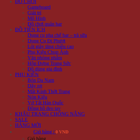
ĐỒ CHƠI
Gameboard
Giải trí
Mô Hình
Đồ chơi quán bar
ĐỒ TIỆN ÍCH
Dụng cụ pha chế bar – trà sữa
Dụng Cụ Đi Phượt
Lót giày tăng chiều cao
Phụ Kiện Chụp Ảnh
Văn phòng phẩm
Hộp Đựng Trang Sức
Đồ dùng gia đình
PHỤ KIỆN
Bóp Da Nam
Dây nịt
Mắt Kính Thời Trang
Nón Kiểu
Vớ Tất Hàn Quốc
Đồng hồ đeo tay
KHẨU TRANG CHỐNG NẮNG
SALE
HÀNG MỚI
Giỏ hàng /
0 VNĐ
Giỏ hàng