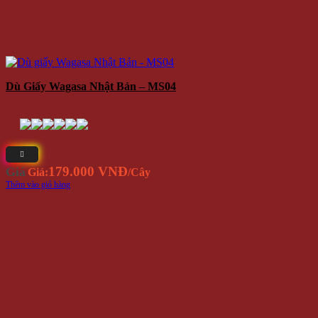
Dù Giấy Wagasa Nhật Bản – MS04
179.000 VNĐ
Giá
Giá:
/Cây
Thêm vào giỏ hàng