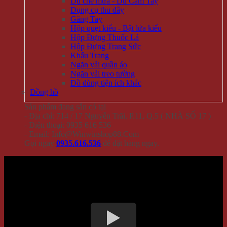
Dù che mưa - Dù Cầm Tay
Dụng cụ thu dây
Găng Tay
Hộp quẹt kiểu - Bật lửa kiểu
Hộp Đựng Thuốc Lá
Hộp Đựng Trang Sức
Khẩu Trang
Ngăn vải quần áo
Ngăn vải treo tường
Đồ dùng tiện ích khác
Đồng hồ
Sản phẩm đang sẵn có tại
- Địa chỉ: 714 / 17 Nguyễn Trãi, P.11, Q.5 ( NHÀ SỐ 17 )
- Điện thoại: 0935 616 536
- Email: Info@Winwinshop88.Com
Gọi ngay
0935.616.536
để đặt hàng ngay.