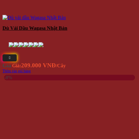
Dù Vải Dầu Wagasa Nhật Bản
209.000 VNĐ
Giá
Giá:
/Cây
Thêm vào giỏ hàng
-8%