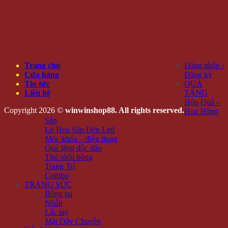
Trang chủ
Đăng nhập /
Cửa hàng
Đăng ký
Tin tức
QUÀ
Liên hệ
TẶNG
Hộp Quà –
Copyright 2026 ©
winwinshop88. All rights reserved.
Hoa Hồng
Sáp
Lọ Hoa Sáp Đèn Led
Móc khóa – điện thoại
Quà tặng độc đáo
Thú nhồi bông
Trang Trí
Combo
TRANG SỨC
Bông tai
Nhẫn
Lắc tay
Mặt Dây Chuyền