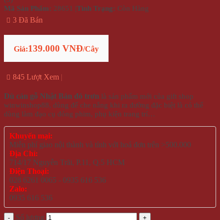
Mã Sản Phẩm:
28651
|
Tình Trạng:
Còn Hàng
3 Đã Bán
139.000 VNĐ
Giá:
/Cây
845 Lượt Xem
Dù cán gỗ Nhật Bản đỏ trơn
là sản phẩm mới của gift shop
winwinshop88, dùng để che nắng khi ra đường đặc biệt là có thể
dùng làm đạo cụ đóng phim, phụ kiện trang trí…
Khuyến mại:
Miễn phí giao nội thành và tỉnh với hoá đơn trên >500.000
Địa Chỉ:
714/17 Nguyễn Trãi, P.11, Q.5 HCM
Điện Thoại:
028 6261 0065 - 0935 616 536
Zalo:
0935 616 536
Số lượng