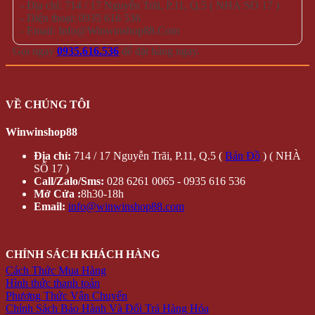
- Địa chỉ: 714 / 17 Nguyễn Trãi, P.11, Q.5 ( NHÀ SỐ 17 )
- Điện thoại: 0935 616 536
- Email: Info@Winwinshop88.Com
Gọi ngay
0935.616.536
để đặt hàng ngay.
VỀ CHÚNG TÔI
Winwinshop88
Địa chỉ:
714 / 17 Nguyễn Trãi, P.11, Q.5 (
Bản Đồ
) ( NHÀ
SỐ 17 )
Call/Zalo/Sms:
028 6261 0065 - 0935 616 536
Mở Cửa :
8h30-18h
Email:
info@winwinshop88.com
CHÍNH SÁCH KHÁCH HÀNG
Cách Thức Mua Hàng
Hình thức thanh toán
Phương Thức Vận Chuyển
Chính Sách Bảo Hành Và Đổi Trả Hàng Hóa