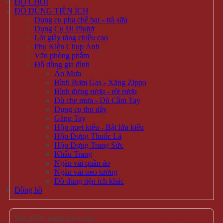
ĐỒ CHƠI
ĐỒ DÙNG TIỆN ÍCH
Dụng cụ pha chế bar - trà sữa
Dụng Cụ Đi Phượt
Lót giày tăng chiều cao
Phụ Kiện Chụp Ảnh
Văn phòng phẩm
Đồ dùng gia đình
Áo Mưa
Bình Bơm Gas - Xăng Zippo
Bình đựng rượu - rót rượu
Dù che mưa - Dù Cầm Tay
Dụng cụ thu dây
Găng Tay
Hộp quẹt kiểu - Bật lửa kiểu
Hộp Đựng Thuốc Lá
Hộp Đựng Trang Sức
Khẩu Trang
Ngăn vải quần áo
Ngăn vải treo tường
Đồ dùng tiện ích khác
Đồng hồ
Sản phẩm đang sẵn có tại