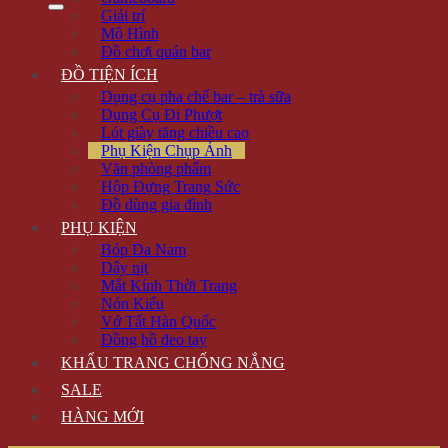
Giải trí
Mô Hình
Đồ chơi quán bar
ĐỒ TIỆN ÍCH
Dụng cụ pha chế bar – trà sữa
Dụng Cụ Đi Phượt
Lót giày tăng chiều cao
Phụ Kiện Chụp Ảnh
Văn phòng phẩm
Hộp Đựng Trang Sức
Đồ dùng gia đình
PHỤ KIỆN
Bóp Da Nam
Dây nịt
Mắt Kính Thời Trang
Nón Kiểu
Vớ Tất Hàn Quốc
Đồng hồ đeo tay
KHẨU TRANG CHỐNG NẮNG
SALE
HÀNG MỚI