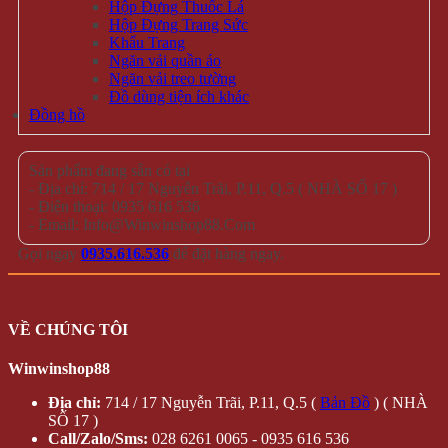
Hộp Đựng Thuốc Lá
Hộp Đựng Trang Sức
Khẩu Trang
Ngăn vải quần áo
Ngăn vải treo tường
Đồ dùng tiện ích khác
Đồng hồ
Sản phẩm đang sẵn có tại
- Địa chỉ: 714 / 17 Nguyễn Trãi, P.11, Q.5 ( NHÀ SỐ 17 )
- Điện thoại: 0935 616 536
- Email: Info@Winwinshop88.Com
Gọi ngay
0935.616.536
để đặt hàng ngay.
VỀ CHÚNG TÔI
Winwinshop88
Địa chỉ:
714 / 17 Nguyễn Trãi, P.11, Q.5 (
Bản Đồ
) ( NHÀ
SỐ 17 )
Call/Zalo/Sms:
028 6261 0065 - 0935 616 536