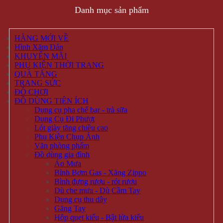
Danh mục sản phẩm
HÀNG MỚI VỀ
Hình Xăm Dán
KHUYẾN MÃI
PHỤ KIỆN THỜI TRANG
QUÀ TẶNG
TRANG SỨC
ĐỒ CHƠI
ĐỒ DÙNG TIỆN ÍCH
Dụng cụ pha chế bar - trà sữa
Dụng Cụ Đi Phượt
Lót giày tăng chiều cao
Phụ Kiện Chụp Ảnh
Văn phòng phẩm
Đồ dùng gia đình
Áo Mưa
Bình Bơm Gas - Xăng Zippo
Bình đựng rượu - rót rượu
Dù che mưa - Dù Cầm Tay
Dụng cụ thu dây
Găng Tay
Hộp quẹt kiểu - Bật lửa kiểu