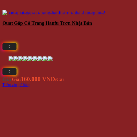
Quạt Gấp Cổ Trang Hanfu Trơn Nhật Bản
160.000 VNĐ
Giá
Giá:
/Cái
Thêm vào giỏ hàng