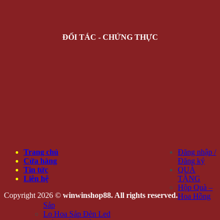
ĐỐI TÁC - CHỨNG THỰC
Trang chủ
Đăng nhập /
Cửa hàng
Đăng ký
Tin tức
QUÀ
Liên hệ
TẶNG
Hộp Quà –
Copyright 2026 ©
winwinshop88. All rights reserved.
Hoa Hồng
Sáp
Lọ Hoa Sáp Đèn Led