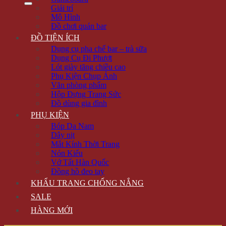
Giải trí
Mô Hình
Đồ chơi quán bar
ĐỒ TIỆN ÍCH
Dụng cụ pha chế bar – trà sữa
Dụng Cụ Đi Phượt
Lót giày tăng chiều cao
Phụ Kiện Chụp Ảnh
Văn phòng phẩm
Hộp Đựng Trang Sức
Đồ dùng gia đình
PHỤ KIỆN
Bóp Da Nam
Dây nịt
Mắt Kính Thời Trang
Nón Kiểu
Vớ Tất Hàn Quốc
Đồng hồ đeo tay
KHẨU TRANG CHỐNG NẮNG
SALE
HÀNG MỚI