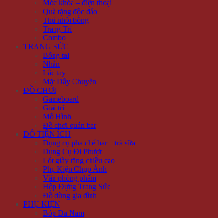
Móc khóa – điện thoại
Quà tặng độc đáo
Thú nhồi bông
Trang Trí
Combo
TRANG SỨC
Bông tai
Nhẫn
Lắc tay
Mặt Dây Chuyền
ĐỒ CHƠI
Gameboard
Giải trí
Mô Hình
Đồ chơi quán bar
ĐỒ TIỆN ÍCH
Dụng cụ pha chế bar – trà sữa
Dụng Cụ Đi Phượt
Lót giày tăng chiều cao
Phụ Kiện Chụp Ảnh
Văn phòng phẩm
Hộp Đựng Trang Sức
Đồ dùng gia đình
PHỤ KIỆN
Bóp Da Nam