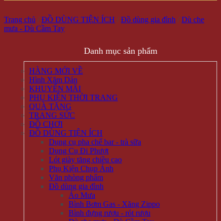
Trang chủ
/
ĐỒ DÙNG TIỆN ÍCH
/
Đồ dùng gia đình
/
Dù che
mưa - Dù Cầm Tay
Danh mục sản phẩm
HÀNG MỚI VỀ
Hình Xăm Dán
KHUYẾN MÃI
PHỤ KIỆN THỜI TRANG
QUÀ TẶNG
TRANG SỨC
ĐỒ CHƠI
ĐỒ DÙNG TIỆN ÍCH
Dụng cụ pha chế bar - trà sữa
Dụng Cụ Đi Phượt
Lót giày tăng chiều cao
Phụ Kiện Chụp Ảnh
Văn phòng phẩm
Đồ dùng gia đình
Áo Mưa
Bình Bơm Gas - Xăng Zippo
Bình đựng rượu - rót rượu