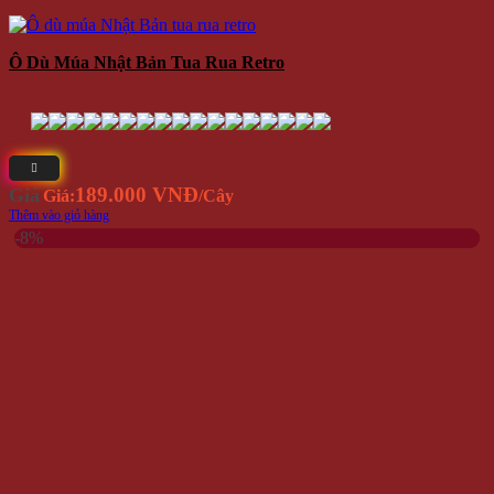
Ô Dù Múa Nhật Bản Tua Rua Retro
189.000 VNĐ
Giá
Giá:
/Cây
Thêm vào giỏ hàng
-8%