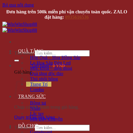
Bỏ qua nội dung
Đơn hàng trên 500k miễn phí vận chuyển toàn quốc. ZALO
đặt hàng:
0935616536
QUÀ TẶNG
Tìm kiếm:
Hộp Quà – Hoa Hồng Sáp
Lọ Hoa Sáp Đèn Led
Giỏ hàng /
0 VNĐ
Móc khóa – điện thoại
Giỏ hàng
Quà tặng độc đáo
Thú nhồi bông
Trang Trí
Combo
TRANG SỨC
Bông tai
Chưa có sản phẩm trong giỏ hàng.
Nhẫn
Lắc tay
Quay trở lại cửa hàng
Mặt Dây Chuyền
ĐỒ CHƠI
Tìm kiếm:
Gameboard