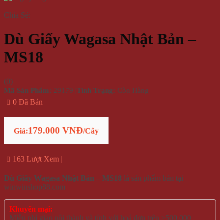
Chia Sẻ:
Dù Giấy Wagasa Nhật Bản –
MS18
(
0
)
Mã Sản Phẩm:
29179
|
Tình Trạng:
Còn Hàng
0 Đã Bán
179.000 VNĐ
Giá:
/Cây
163 Lượt Xem
Dù Giấy Wagasa Nhật Bản – MS18
là sản phẩm bán tại
winwinshop88.com
Khuyến mại:
Miễn phí giao nội thành và tỉnh với hoá đơn trên >500.000