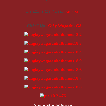
– Chiều Dài Của Dù:
58 CM.
– Chất Liệu:
Giấy Wagashi, Gỗ.
Sản phẩm tương tự