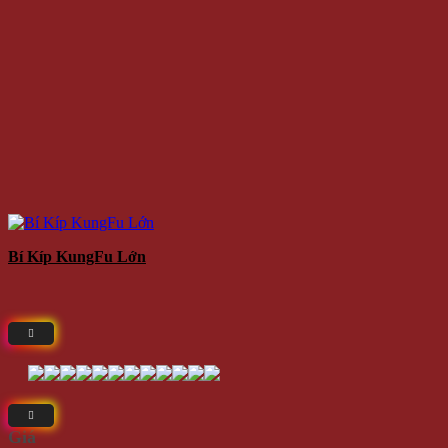
Bí Kíp KungFu Lớn
Giá