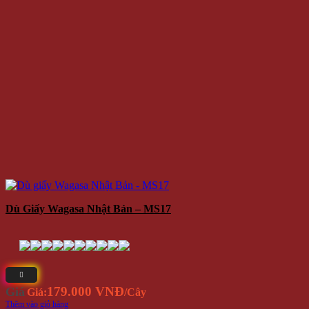
Dù Giấy Wagasa Nhật Bản – MS17
179.000 VNĐ
Giá
Giá:
/Cây
Thêm vào giỏ hàng