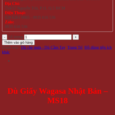
Địa Chỉ:
714/17 Nguyễn Trãi, P.11, Q.5 HCM
Điện Thoại:
028 6261 0065 - 0935 616 536
Zalo:
0935 616 536
Số lượng
Thêm vào giỏ hàng
Danh mục:
Dù che mưa - Dù Cầm Tay
,
Trang Trí
,
Đồ dùng tiện ích
khác
Dù Giấy Wagasa Nhật Bản –
MS18