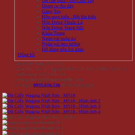
Dù che mưa - Dù Cầm Tay
Dụng cụ thu dây
Găng Tay
Hộp quẹt kiểu - Bật lửa kiểu
Hộp Đựng Thuốc Lá
Hộp Đựng Trang Sức
Khẩu Trang
Ngăn vải quần áo
Ngăn vải treo tường
Đồ dùng tiện ích khác
Đồng hồ
Sản phẩm đang sẵn có tại
- Địa chỉ: 714 / 17 Nguyễn Trãi, P.11, Q.5 ( NHÀ SỐ 17 )
- Điện thoại: 0935 616 536
- Email: Info@Winwinshop88.Com
Gọi ngay
0935.616.536
để đặt hàng ngay.