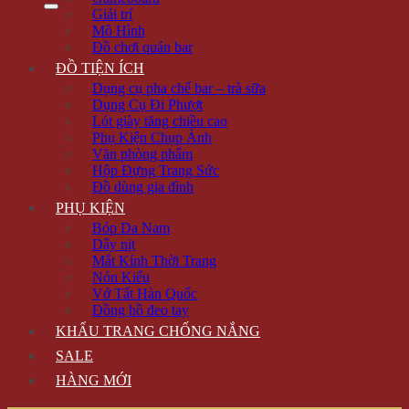
Giải trí
Mô Hình
Đồ chơi quán bar
ĐỒ TIỆN ÍCH
Dụng cụ pha chế bar – trà sữa
Dụng Cụ Đi Phượt
Lót giày tăng chiều cao
Phụ Kiện Chụp Ảnh
Văn phòng phẩm
Hộp Đựng Trang Sức
Đồ dùng gia đình
PHỤ KIỆN
Bóp Da Nam
Dây nịt
Mắt Kính Thời Trang
Nón Kiểu
Vớ Tất Hàn Quốc
Đồng hồ đeo tay
KHẨU TRANG CHỐNG NẮNG
SALE
HÀNG MỚI