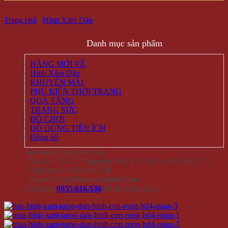
Trang chủ
/
Hình Xăm Dán
Danh mục sản phẩm
HÀNG MỚI VỀ
Hình Xăm Dán
KHUYẾN MÃI
PHỤ KIỆN THỜI TRANG
QUÀ TẶNG
TRANG SỨC
ĐỒ CHƠI
ĐỒ DÙNG TIỆN ÍCH
Đồng hồ
Sản phẩm đang sẵn có tại
- Địa chỉ: 714 / 17 Nguyễn Trãi, P.11, Q.5 ( NHÀ SỐ 17 )
- Điện thoại: 0935 616 536
- Email: Info@Winwinshop88.Com
Gọi ngay
0935.616.536
để đặt hàng ngay.