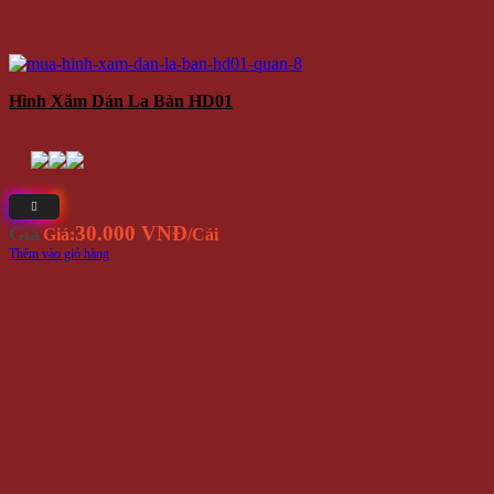
Hình Xăm Dán La Bàn HD01
30.000 VNĐ
Giá
Giá:
/Cái
Thêm vào giỏ hàng