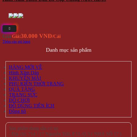
30.000 VNĐ
Giá
Giá:
/Cái
Thêm vào giỏ hàng
Danh mục sản phẩm
HÀNG MỚI VỀ
Hình Xăm Dán
KHUYẾN MÃI
PHỤ KIỆN THỜI TRANG
QUÀ TẶNG
TRANG SỨC
ĐỒ CHƠI
ĐỒ DÙNG TIỆN ÍCH
Đồng hồ
Sản phẩm đang sẵn có tại
- Địa chỉ: 714 / 17 Nguyễn Trãi, P.11, Q.5 ( NHÀ SỐ 17 )