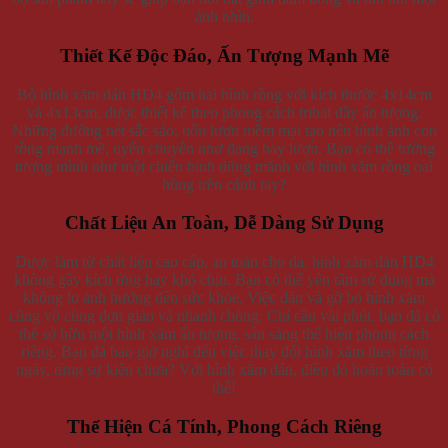
ánh nhìn.
Thiết Kế Độc Đáo, Ấn Tượng Mạnh Mẽ
Bộ hình xăm dán HD4 gồm hai hình rồng với kích thước 4x14cm
và 4x13cm, được thiết kế theo phong cách tribal đầy ấn tượng.
Những đường nét sắc sảo, uốn lượn mềm mại tạo nên hình ảnh con
rồng mạnh mẽ, uyển chuyển như đang bay lượn. Bạn có thể tưởng
tượng mình như một chiến binh dũng mãnh với hình xăm rồng oai
hùng trên cánh tay?
Chất Liệu An Toàn, Dễ Dàng Sử Dụng
Được làm từ chất liệu cao cấp, an toàn cho da, hình xăm dán HD4
không gây kích ứng hay khó chịu. Bạn có thể yên tâm sử dụng mà
không lo ảnh hưởng đến sức khỏe. Việc dán và gỡ bỏ hình xăm
cũng vô cùng đơn giản và nhanh chóng. Chỉ cần vài phút, bạn đã có
thể sở hữu một hình xăm ấn tượng, sẵn sàng thể hiện phong cách
riêng. Bạn đã bao giờ nghĩ đến việc thay đổi hình xăm theo từng
ngày, từng sự kiện chưa? Với hình xăm dán, điều đó hoàn toàn có
thể!
Thể Hiện Cá Tính, Phong Cách Riêng