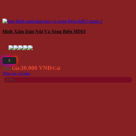
Hình Xăm Dán Núi Và Sóng Biển HD03
30.000 VNĐ
Giá
Giá:
/Cái
Thêm vào giỏ hàng
-33%