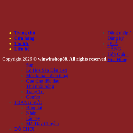
Trang chủ
Đăng nhập /
Cửa hàng
Đăng ký
Tin tức
QUÀ
Liên hệ
TẶNG
Hộp Quà –
Copyright 2026 ©
winwinshop88. All rights reserved.
Hoa Hồng
Sáp
Lọ Hoa Sáp Đèn Led
Móc khóa – điện thoại
Quà tặng độc đáo
Thú nhồi bông
Trang Trí
Combo
TRANG SỨC
Bông tai
Nhẫn
Lắc tay
Mặt Dây Chuyền
ĐỒ CHƠI