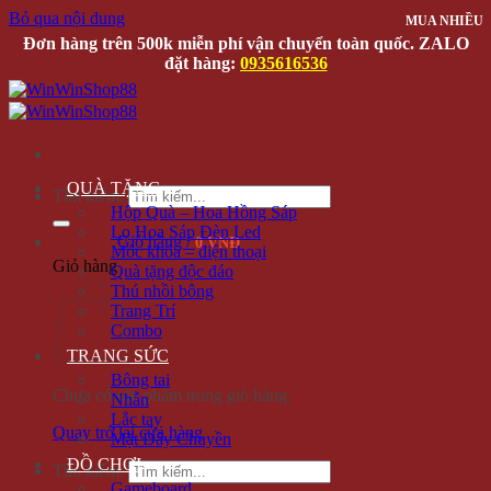
Bỏ qua nội dung
MUA NHIỀU
Đơn hàng trên 500k miễn phí vận chuyển toàn quốc. ZALO
đặt hàng:
0935616536
QUÀ TẶNG
Tìm kiếm:
Hộp Quà – Hoa Hồng Sáp
Lọ Hoa Sáp Đèn Led
Giỏ hàng /
0 VNĐ
Móc khóa – điện thoại
Giỏ hàng
Quà tặng độc đáo
Thú nhồi bông
Trang Trí
Combo
TRANG SỨC
Bông tai
Chưa có sản phẩm trong giỏ hàng.
Nhẫn
Lắc tay
Quay trở lại cửa hàng
Mặt Dây Chuyền
ĐỒ CHƠI
Tìm kiếm:
Gameboard