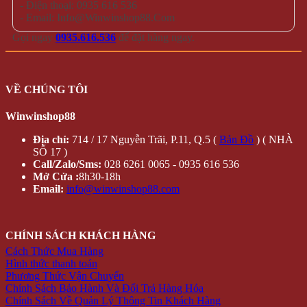
- Điện thoại: 0935 616 536
- Email: Info@Winwinshop88.Com
Gọi ngay
0935.616.536
để đặt hàng ngay.
VỀ CHÚNG TÔI
Winwinshop88
Địa chỉ:
714 / 17 Nguyễn Trãi, P.11, Q.5 (
Bản Đồ
) ( NHÀ
SỐ 17 )
Call/Zalo/Sms:
028 6261 0065 - 0935 616 536
Mở Cửa :
8h30-18h
Email:
info@winwinshop88.com
CHÍNH SÁCH KHÁCH HÀNG
Cách Thức Mua Hàng
Hình thức thanh toán
Phương Thức Vận Chuyển
Chính Sách Bảo Hành Và Đổi Trả Hàng Hóa
Chính Sách Về Quản Lý Thông Tin Khách Hàng