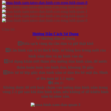
Chia Sẻ:
Hướng Dẫn Cách Sử Dụng
💡 Hướng dẫn sử dụng
1️⃣Rửa sạch vùng da cần dán và giữ thật khô
2️⃣Căn hình vào vị trí thích hợp, xé băng keo trong suốt của
hình xăm dán và áp hình vào da
3️⃣Sử dụng khăn ướt thấm đều miếng dán hình xăm, để nước
thấm hoàn toàn vào hình dán, khoảng 30 giây.
4️⃣Bóc từ từ lớp giấy dán hình xăm sẽ dán lên bề mặt da. Hình
sẽ lên màu từ 1-2 ngày.
🔴Lưu ý:
Không được để ướt hoặc chạm vào miếng dán hình xăm trong
vòng 2-3 giờ sau khi dán hình xăm, nếu không sẽ dễ khiến hình
xăm bị nhòe xấu.