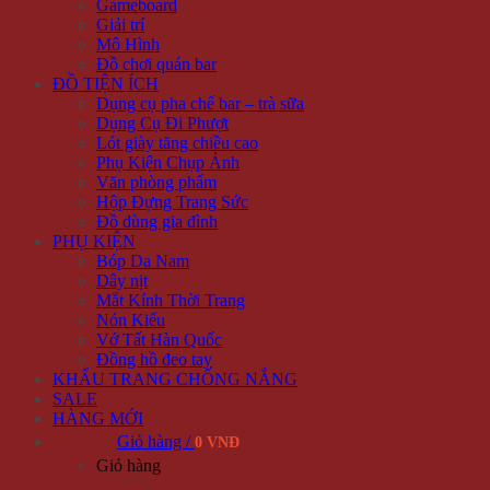
Gameboard
Giải trí
Mô Hình
Đồ chơi quán bar
ĐỒ TIỆN ÍCH
Dụng cụ pha chế bar – trà sữa
Dụng Cụ Đi Phượt
Lót giày tăng chiều cao
Phụ Kiện Chụp Ảnh
Văn phòng phẩm
Hộp Đựng Trang Sức
Đồ dùng gia đình
PHỤ KIỆN
Bóp Da Nam
Dây nịt
Mắt Kính Thời Trang
Nón Kiểu
Vớ Tất Hàn Quốc
Đồng hồ đeo tay
KHẨU TRANG CHỐNG NẮNG
SALE
HÀNG MỚI
Giỏ hàng /
0 VNĐ
Giỏ hàng