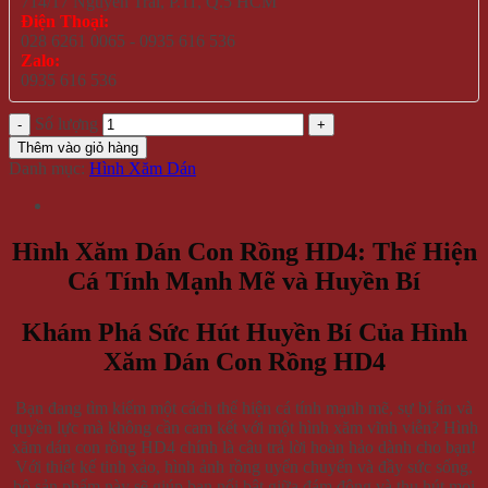
714/17 Nguyễn Trãi, P.11, Q.5 HCM
Điện Thoại:
028 6261 0065 - 0935 616 536
Zalo:
0935 616 536
Số lượng
Thêm vào giỏ hàng
Danh mục:
Hình Xăm Dán
Hình Xăm Dán Con Rồng HD4: Thể Hiện
Cá Tính Mạnh Mẽ và Huyền Bí
Khám Phá Sức Hút Huyền Bí Của Hình
Xăm Dán Con Rồng HD4
Bạn đang tìm kiếm một cách thể hiện cá tính mạnh mẽ, sự bí ẩn và
quyền lực mà không cần cam kết với một hình xăm vĩnh viễn? Hình
xăm dán con rồng HD4 chính là câu trả lời hoàn hảo dành cho bạn!
Với thiết kế tinh xảo, hình ảnh rồng uyển chuyển và đầy sức sống,
bộ sản phẩm này sẽ giúp bạn nổi bật giữa đám đông và thu hút mọi