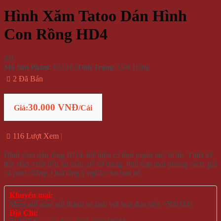
Hình Xăm Tatoo Dán Hình
Con Rồng HD4
(
0
)
Mã Sản Phẩm:
65518
|
Tình Trạng:
Còn Hàng
2 Đã Bán
30.000 VNĐ
Giá:
/Cái
116 Lượt Xem
Hình xăm dán rồng HD4, thể hiện cá tính mạnh mẽ, bí ẩn. Thiết kế
độc đáo, chất liệu an toàn, dễ sử dụng. Phù hợp mọi phong cách, giá
cả phải chăng. Quà tặng ý nghĩa cho bạn bè.
Khuyến mại:
Miễn phí giao nội thành và tỉnh với hoá đơn trên >500.000
Địa Chỉ: