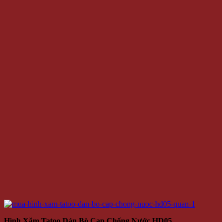
Hình Xăm Tatoo Dán Bò Cạp Chống Nước HD05