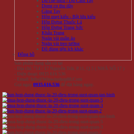
Dù che mưa - Dù Cầm Tay
Dụng cụ thu dây
Găng Tay
Hộp quẹt kiểu - Bật lửa kiểu
Hộp Đựng Thuốc Lá
Hộp Đựng Trang Sức
Khẩu Trang
Ngăn vải quần áo
Ngăn vải treo tường
Đồ dùng tiện ích khác
Đồng hồ
Sản phẩm đang sẵn có tại
- Địa chỉ: 714 / 17 Nguyễn Trãi, P.11, Q.5 ( NHÀ SỐ 17 )
- Điện thoại: 0935 616 536
- Email: Info@Winwinshop88.Com
Gọi ngay
0935.616.536
để đặt hàng ngay.