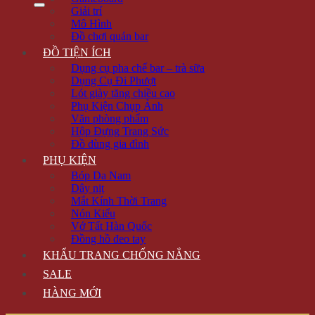
Giải trí
Mô Hình
Đồ chơi quán bar
ĐỒ TIỆN ÍCH
Dụng cụ pha chế bar – trà sữa
Dụng Cụ Đi Phượt
Lót giày tăng chiều cao
Phụ Kiện Chụp Ảnh
Văn phòng phẩm
Hộp Đựng Trang Sức
Đồ dùng gia đình
PHỤ KIỆN
Bóp Da Nam
Dây nịt
Mắt Kính Thời Trang
Nón Kiểu
Vớ Tất Hàn Quốc
Đồng hồ đeo tay
KHẨU TRANG CHỐNG NẮNG
SALE
HÀNG MỚI