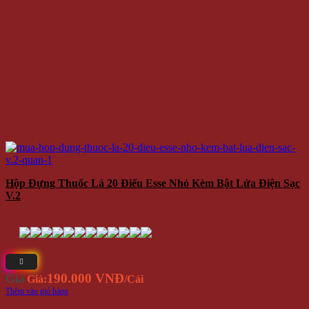
Hộp Đựng Thuốc Lá 20 Điếu Esse Nhỏ Kèm Bật Lửa Điện Sạc
V.2
190.000 VNĐ
Giá
Giá:
/Cái
Thêm vào giỏ hàng