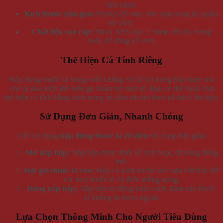
bên mình.
Kích thước nhỏ gọn:
95x62x29 mm, vừa vặn trong túi quần,
túi xách.
Chất liệu cao cấp:
Nhựa ABS dày 2.5mm, bền bỉ, trong
suốt, dễ dàng vệ sinh.
Thể Hiện Cá Tính Riêng
Hộp đựng thuốc lá trong suốt không chỉ là vật dụng bảo quản mà
còn là phụ kiện thể hiện gu thẩm mỹ tinh tế. Bạn có thể thoải mái
thể hiện cá tính bằng cách trang trí, dán sticker theo sở thích lên hộp.
Sử Dụng Đơn Giản, Nhanh Chóng
Việc sử dụng
hộp đựng thuốc lá 20 điếu
vô cùng đơn giản:
Mở nắp hộp:
Nắp hộp được thiết kế linh hoạt, dễ dàng đóng
mở.
Đặt gói thuốc lá vào:
Hộp có kích thước vừa vặn với hầu hết
các loại thuốc lá 20 điếu thông dụng.
Đóng nắp hộp:
Nắp hộp tự động khóa chặt, đảm bảo thuốc
lá không bị rơi ra ngoài.
Lựa Chọn Thông Minh Cho Người Tiêu Dùng