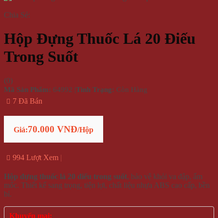
Chia Sẻ:
Hộp Đựng Thuốc Lá 20 Điếu
Trong Suốt
(
0
)
Mã Sản Phẩm:
64992
|
Tình Trạng:
Còn Hàng
7 Đã Bán
70.000 VNĐ
Giá:
/Hộp
994 Lượt Xem
Hộp đựng thuốc lá 20 điếu trong suốt
, bảo vệ khỏi va đập, ẩm
mốc. Thiết kế sang trọng, tiện lợi, chất liệu nhựa ABS cao cấp, bền
bỉ.
Khuyến mại: