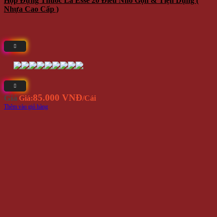
Hộp Đựng Thuốc Lá Esse 20 Điếu Nhỏ Gọn & Tiện Dụng (
Nhựa Cao Cấp )
85.000 VNĐ
Giá
Giá:
/Cái
Thêm vào giỏ hàng