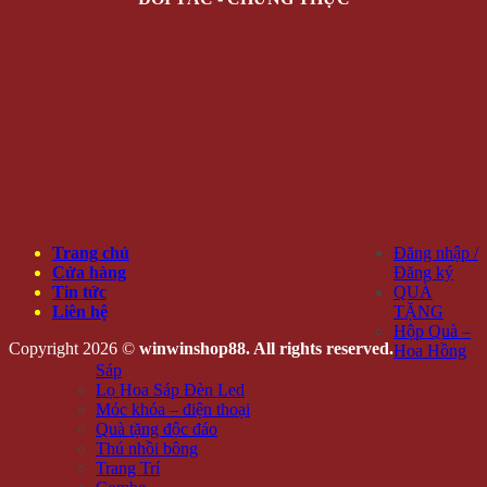
Trang chủ
Đăng nhập /
Cửa hàng
Đăng ký
Tin tức
QUÀ
Liên hệ
TẶNG
Hộp Quà –
Copyright 2026 ©
winwinshop88. All rights reserved.
Hoa Hồng
Sáp
Lọ Hoa Sáp Đèn Led
Móc khóa – điện thoại
Quà tặng độc đáo
Thú nhồi bông
Trang Trí