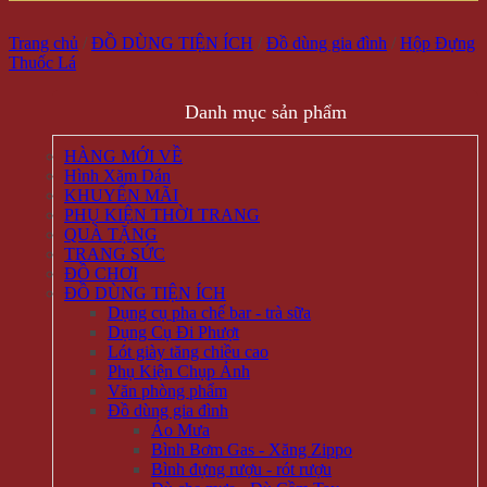
Trang chủ
/
ĐỒ DÙNG TIỆN ÍCH
/
Đồ dùng gia đình
/
Hộp Đựng
Thuốc Lá
Danh mục sản phẩm
HÀNG MỚI VỀ
Hình Xăm Dán
KHUYẾN MÃI
PHỤ KIỆN THỜI TRANG
QUÀ TẶNG
TRANG SỨC
ĐỒ CHƠI
ĐỒ DÙNG TIỆN ÍCH
Dụng cụ pha chế bar - trà sữa
Dụng Cụ Đi Phượt
Lót giày tăng chiều cao
Phụ Kiện Chụp Ảnh
Văn phòng phẩm
Đồ dùng gia đình
Áo Mưa
Bình Bơm Gas - Xăng Zippo
Bình đựng rượu - rót rượu