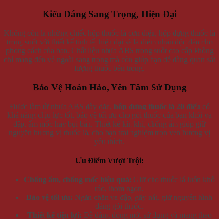
Kiểu Dáng Sang Trọng, Hiện Đại
Không còn là những chiếc hộp thuốc lá đơn điệu, hộp đựng thuốc lá
trong suốt với thiết kế tinh tế, hiện đại sẽ là điểm nhấn độc đáo cho
phong cách của bạn. Chất liệu nhựa ABS trong suốt cao cấp không
chỉ mang đến vẻ ngoài sang trọng mà còn giúp bạn dễ dàng quan sát
lượng thuốc bên trong.
Bảo Vệ Hoàn Hảo, Yên Tâm Sử Dụng
Được làm từ nhựa ABS dày dặn,
hộp đựng thuốc lá 20 điếu
có
khả năng chịu lực tốt, bảo vệ tối ưu cho gói thuốc của bạn khỏi va
đập, ẩm mốc hay bụi bẩn. Thiết kế kín khí, chống ẩm giúp giữ
nguyên hương vị thuốc lá, cho bạn trải nghiệm trọn vẹn hương vị
yêu thích.
Ưu Điểm Vượt Trội:
Chống ẩm, chống mốc hiệu quả:
Giữ cho thuốc lá luôn khô
ráo, thơm ngon.
Bảo vệ tối ưu:
Ngăn chặn va đập, gãy nát, giữ nguyên hình
dáng gói thuốc.
Thiết kế tiện lợi:
Dễ dàng đóng mở, sử dụng và mang theo