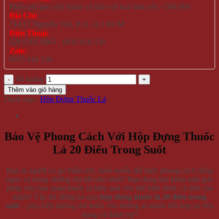
Miễn phí giao nội thành và tỉnh với hoá đơn trên >500.000
Địa Chỉ:
714/17 Nguyễn Trãi, P.11, Q.5 HCM
Điện Thoại:
028 6261 0065 - 0935 616 536
Zalo:
0935 616 536
Số lượng
Thêm vào giỏ hàng
Danh mục:
Hộp Đựng Thuốc Lá
Bảo Vệ Phong Cách Với Hộp Đựng Thuốc
Lá 20 Điếu Trong Suốt
Bạn là người có gu thẩm mỹ, luôn muốn thể hiện phong cách riêng
ngay cả trong những chi tiết nhỏ nhất? Bạn đang tìm kiếm một giải
pháp vừa bảo quản thuốc lá hiệu quả vừa thể hiện được cá tính của
mình? Vậy thì đừng bỏ qua
hộp đựng thuốc lá 20 điếu trong
suốt
– phụ kiện không thể thiếu cho những ai muốn kết hợp sự tiện
dụng và thẩm mỹ!