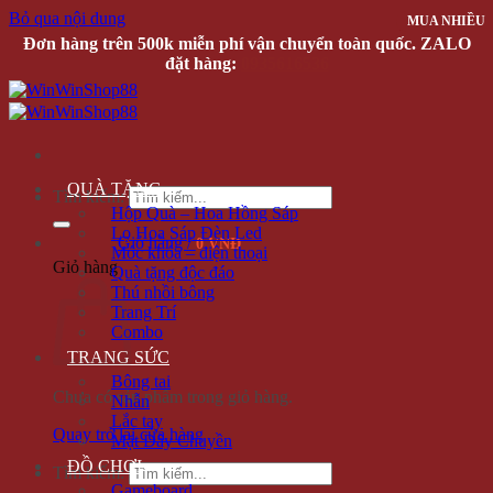
Bỏ qua nội dung
MUA NHIỀU
MUA NHIỀU
MUA NHIỀU
MUA NHIỀU
MUA NHIỀU
MUA NHIỀU
MUA NHIỀU
Đơn hàng trên 500k miễn phí vận chuyển toàn quốc. ZALO
đặt hàng:
0935616536
QUÀ TẶNG
Tìm kiếm:
Hộp Quà – Hoa Hồng Sáp
Lọ Hoa Sáp Đèn Led
Giỏ hàng /
0 VNĐ
Móc khóa – điện thoại
Giỏ hàng
Quà tặng độc đáo
Thú nhồi bông
Trang Trí
Combo
TRANG SỨC
Bông tai
Chưa có sản phẩm trong giỏ hàng.
Nhẫn
Lắc tay
Quay trở lại cửa hàng
Mặt Dây Chuyền
ĐỒ CHƠI
Tìm kiếm:
Gameboard