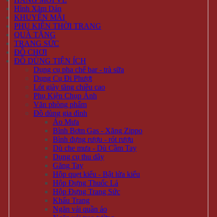
Hình Xăm Dán
KHUYẾN MÃI
PHỤ KIỆN THỜI TRANG
QUÀ TẶNG
TRANG SỨC
ĐỒ CHƠI
ĐỒ DÙNG TIỆN ÍCH
Dụng cụ pha chế bar - trà sữa
Dụng Cụ Đi Phượt
Lót giày tăng chiều cao
Phụ Kiện Chụp Ảnh
Văn phòng phẩm
Đồ dùng gia đình
Áo Mưa
Bình Bơm Gas - Xăng Zippo
Bình đựng rượu - rót rượu
Dù che mưa - Dù Cầm Tay
Dụng cụ thu dây
Găng Tay
Hộp quẹt kiểu - Bật lửa kiểu
Hộp Đựng Thuốc Lá
Hộp Đựng Trang Sức
Khẩu Trang
Ngăn vải quần áo