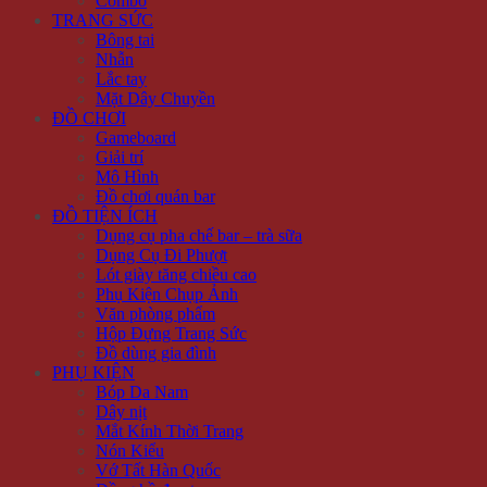
Combo
TRANG SỨC
Bông tai
Nhẫn
Lắc tay
Mặt Dây Chuyền
ĐỒ CHƠI
Gameboard
Giải trí
Mô Hình
Đồ chơi quán bar
ĐỒ TIỆN ÍCH
Dụng cụ pha chế bar – trà sữa
Dụng Cụ Đi Phượt
Lót giày tăng chiều cao
Phụ Kiện Chụp Ảnh
Văn phòng phẩm
Hộp Đựng Trang Sức
Đồ dùng gia đình
PHỤ KIỆN
Bóp Da Nam
Dây nịt
Mắt Kính Thời Trang
Nón Kiểu
Vớ Tất Hàn Quốc