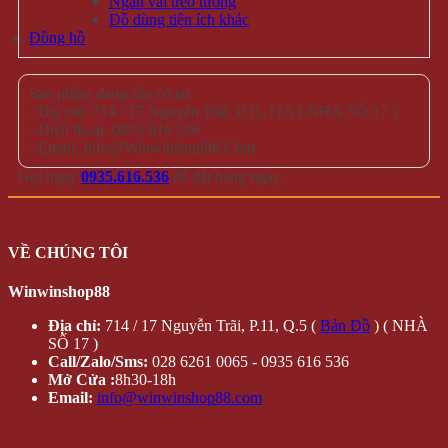
Ngăn vải treo tường
Đồ dùng tiện ích khác
Đồng hồ
Sản phẩm đang sẵn có tại
- Địa chỉ: 714 / 17 Nguyễn Trãi, P.11, Q.5 ( NHÀ SỐ 17 )
- Điện thoại: 0935 616 536
- Email: Info@Winwinshop88.Com
Gọi ngay
0935.616.536
để đặt hàng ngay.
VỀ CHÚNG TÔI
Winwinshop88
Địa chỉ:
714 / 17 Nguyễn Trãi, P.11, Q.5 (
Bản Đồ
) ( NHÀ
SỐ 17 )
Call/Zalo/Sms:
028 6261 0065 - 0935 616 536
Mở Cửa :
8h30-18h
Email:
info@winwinshop88.com