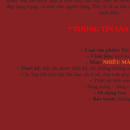
mình. Bật lửa được làm từ chất liệu cao cấp, thiết kế đườn
đẹp sang trọng, cá tính cho người dùng. Đây sẽ là sự lự
sành điệu.
* THÔNG TIN SẢ
– Loại sản phẩm:
Bật
– Chất liệu:
kim loạ
– Màu:
NHIỀU M
– Thiết kế:
Bật lửa được thiết kế với những đường né
– Các họa tiết trên bật lửa làm rất tỉ mỉ, đẹp mắt g
– Thiết kế tinh xảo
– Sang trọng – đẳng c
– Sử dụng Gas
– Bảo hành:
khôn