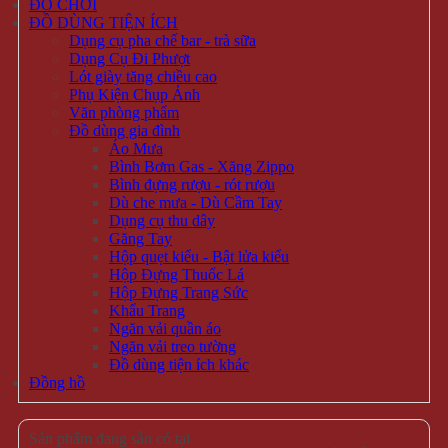
ĐỒ CHƠI
ĐỒ DÙNG TIỆN ÍCH
Dụng cụ pha chế bar - trà sữa
Dụng Cụ Đi Phượt
Lót giày tăng chiều cao
Phụ Kiện Chụp Ảnh
Văn phòng phẩm
Đồ dùng gia đình
Áo Mưa
Bình Bơm Gas - Xăng Zippo
Bình đựng rượu - rót rượu
Dù che mưa - Dù Cầm Tay
Dụng cụ thu dây
Găng Tay
Hộp quẹt kiểu - Bật lửa kiểu
Hộp Đựng Thuốc Lá
Hộp Đựng Trang Sức
Khẩu Trang
Ngăn vải quần áo
Ngăn vải treo tường
Đồ dùng tiện ích khác
Đồng hồ
Sản phẩm đang sẵn có tại