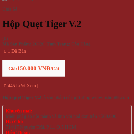
Chia Sẻ:
Hộp Quẹt Tiger V.2
(
0
)
Mã Sản Phẩm:
26820
|
Tình Trạng:
Còn Hàng
1 Đã Bán
150.000 VNĐ
Giá:
/Cái
445 Lượt Xem
Hộp quẹt Tiger V.2
là sản phẩm của gift shop winwinshop88.com
Khuyến mại:
Miễn phí giao nội thành và tỉnh với hoá đơn trên >500.000
Địa Chỉ:
714/17 Nguyễn Trãi, P.11, Q.5 HCM
Điện Thoại: