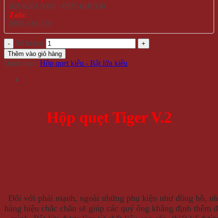
028 6261 0065 - 0935 616 536
Zalo:
0935 616 536
Số lượng
Thêm vào giỏ hàng
Danh mục:
Hộp quẹt kiểu - Bật lửa kiểu
Hộp quẹt Tiger V.2
Đối với phái mạnh, ngoài những phụ kiện như đồng hồ, n
hàng hiệu chắc chắn sẽ giúp các quý ông khẳng định thêm đ