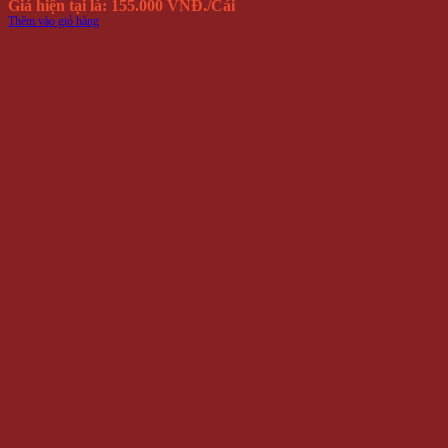
Giá hiện tại là: 155.000 VNĐ.
/Cái
Thêm vào giỏ hàng