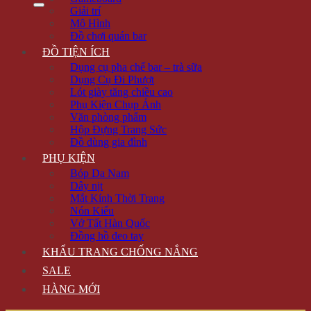
Giải trí
Mô Hình
Đồ chơi quán bar
ĐỒ TIỆN ÍCH
Dụng cụ pha chế bar – trà sữa
Dụng Cụ Đi Phượt
Lót giày tăng chiều cao
Phụ Kiện Chụp Ảnh
Văn phòng phẩm
Hộp Đựng Trang Sức
Đồ dùng gia đình
PHỤ KIỆN
Bóp Da Nam
Dây nịt
Mắt Kính Thời Trang
Nón Kiểu
Vớ Tất Hàn Quốc
Đồng hồ đeo tay
KHẨU TRANG CHỐNG NẮNG
SALE
HÀNG MỚI