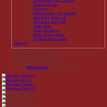
Dù che mưa - Dù Cầm Tay
Dụng cụ thu dây
Găng Tay
Hộp quẹt kiểu - Bật lửa kiểu
Hộp Đựng Thuốc Lá
Hộp Đựng Trang Sức
Khẩu Trang
Ngăn vải quần áo
Ngăn vải treo tường
Đồ dùng tiện ích khác
Đồng hồ
Sản phẩm đang sẵn có tại
- Địa chỉ: 714 / 17 Nguyễn Trãi, P.11, Q.5 ( NHÀ SỐ 17 )
- Điện thoại: 0935 616 536
- Email: Info@Winwinshop88.Com
Gọi ngay
0935.616.536
để đặt hàng ngay.