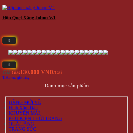
Hộp Quẹt Xăng Jobon V.1
130.000 VNĐ
Giá
Giá:
/Cái
Thêm vào giỏ hàng
Danh mục sản phẩm
HÀNG MỚI VỀ
Hình Xăm Dán
KHUYẾN MÃI
PHỤ KIỆN THỜI TRANG
QUÀ TẶNG
TRANG SỨC