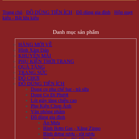
Trang chủ
/
ĐỒ DÙNG TIỆN ÍCH
/
Đồ dùng gia đình
/
Hộp quẹt
kiểu - Bật lửa kiểu
Danh mục sản phẩm
HÀNG MỚI VỀ
Hình Xăm Dán
KHUYẾN MÃI
PHỤ KIỆN THỜI TRANG
QUÀ TẶNG
TRANG SỨC
ĐỒ CHƠI
ĐỒ DÙNG TIỆN ÍCH
Dụng cụ pha chế bar - trà sữa
Dụng Cụ Đi Phượt
Lót giày tăng chiều cao
Phụ Kiện Chụp Ảnh
Văn phòng phẩm
Đồ dùng gia đình
Áo Mưa
Bình Bơm Gas - Xăng Zippo
Bình đựng rượu - rót rượu