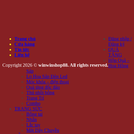
Trang chủ
Đăng nhập /
Cửa hàng
Đăng ký
Tin tức
QUÀ
Liên hệ
TẶNG
Hộp Quà –
Copyright 2026 ©
winwinshop88. All rights reserved.
Hoa Hồng
Sáp
Lọ Hoa Sáp Đèn Led
Móc khóa – điện thoại
Quà tặng độc đáo
Thú nhồi bông
Trang Trí
Combo
TRANG SỨC
Bông tai
Nhẫn
Lắc tay
Mặt Dây Chuyền