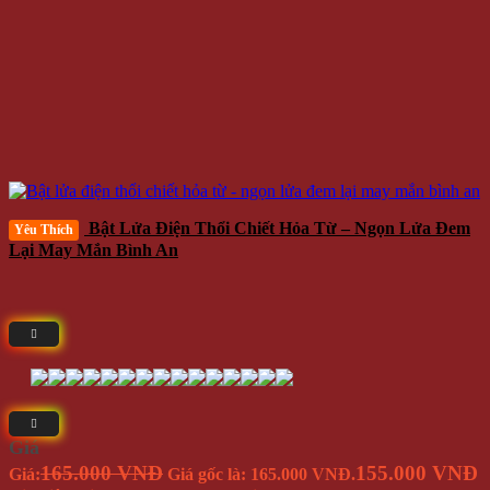
Bật Lửa Điện Thổi Chiết Hỏa Từ – Ngọn Lửa Đem
Yêu Thích
Lại May Mắn Bình An
Giá
165.000 VNĐ
155.000 VNĐ
Giá:
Giá gốc là: 165.000 VNĐ.