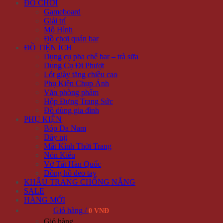
ĐỒ CHƠI
Gameboard
Giải trí
Mô Hình
Đồ chơi quán bar
ĐỒ TIỆN ÍCH
Dụng cụ pha chế bar – trà sữa
Dụng Cụ Đi Phượt
Lót giày tăng chiều cao
Phụ Kiện Chụp Ảnh
Văn phòng phẩm
Hộp Đựng Trang Sức
Đồ dùng gia đình
PHỤ KIỆN
Bóp Da Nam
Dây nịt
Mắt Kính Thời Trang
Nón Kiểu
Vớ Tất Hàn Quốc
Đồng hồ đeo tay
KHẨU TRANG CHỐNG NẮNG
SALE
HÀNG MỚI
Giỏ hàng /
0 VNĐ
Giỏ hàng