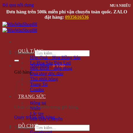
Bỏ qua nội dung
MUA NHIỀU
MUA NHIỀU
MUA NHIỀU
MUA NHIỀU
Đơn hàng trên 500k miễn phí vận chuyển toàn quốc. ZALO
đặt hàng:
0935616536
QUÀ TẶNG
Tìm kiếm:
Hộp Quà – Hoa Hồng Sáp
Lọ Hoa Sáp Đèn Led
Giỏ hàng /
0 VNĐ
Móc khóa – điện thoại
Giỏ hàng
Quà tặng độc đáo
Thú nhồi bông
Trang Trí
Combo
TRANG SỨC
Bông tai
Chưa có sản phẩm trong giỏ hàng.
Nhẫn
Lắc tay
Quay trở lại cửa hàng
Mặt Dây Chuyền
ĐỒ CHƠI
Tìm kiếm:
Gameboard