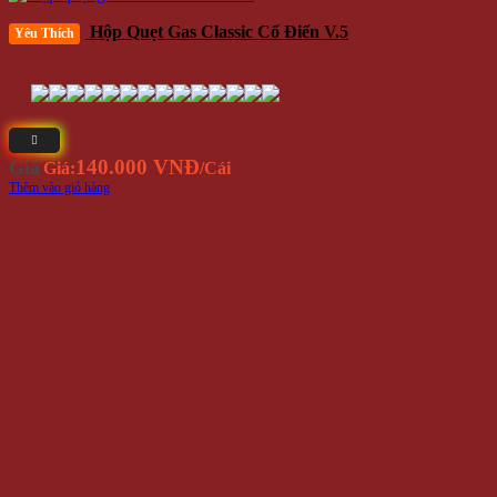
Hộp Quẹt Gas Classic Cổ Điển V.5
Yêu Thích
140.000 VNĐ
Giá
Giá:
/Cái
Thêm vào giỏ hàng