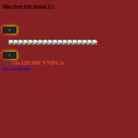
Hộp Quẹt Dài Aomai V.1
110.000 VNĐ
Giá
Giá:
/Cái
Thêm vào giỏ hàng