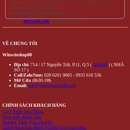
- Địa chỉ: 714 / 17 Nguyễn Trãi, P.11, Q.5 ( NHÀ SỐ 17 )
- Điện thoại: 0935 616 536
- Email: Info@Winwinshop88.Com
Gọi ngay
0935.616.536
để đặt hàng ngay.
VỀ CHÚNG TÔI
Winwinshop88
Địa chỉ:
714 / 17 Nguyễn Trãi, P.11, Q.5 (
Bản Đồ
) ( NHÀ
SỐ 17 )
Call/Zalo/Sms:
028 6261 0065 - 0935 616 536
Mở Cửa :
8h30-18h
Email:
info@winwinshop88.com
CHÍNH SÁCH KHÁCH HÀNG
Cách Thức Mua Hàng
Hình thức thanh toán
Phương Thức Vận Chuyển
Chính Sách Bảo Hành Và Đổi Trả Hàng Hóa