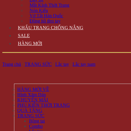
Mắt Kính Thời Trang
Nón Kiểu
Vớ Tất Hàn Quốc
Đồng hồ đeo tay
KHẨU TRANG CHỐNG NẮNG
SALE
HÀNG MỚI
Trang chủ
/
TRANG SỨC
/
Lắc tay
/
Lắc tay nam
HÀNG MỚI VỀ
Hình Xăm Dán
KHUYẾN MÃI
PHỤ KIỆN THỜI TRANG
QUÀ TẶNG
TRANG SỨC
Bông tai
Combo