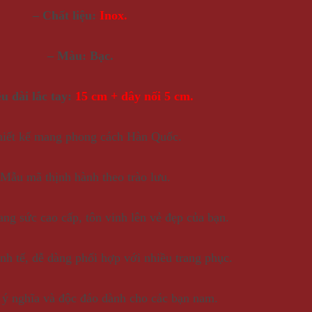
– Chất liệu:
Inox.
– Màu: Bạc.
u dài lắc tay:
15 cm + dây nối 5 cm.
hiết kế mang phong cách Hàn Quốc.
 Mẫu mã thịnh hành theo trào lưu.
rang sức cao cấp, tôn vinh lên vẻ đẹp của bạn.
nh tế, dễ dàng phối hợp với nhiều trang phục.
 ý nghĩa và độc đáo dành cho các bạn nam.