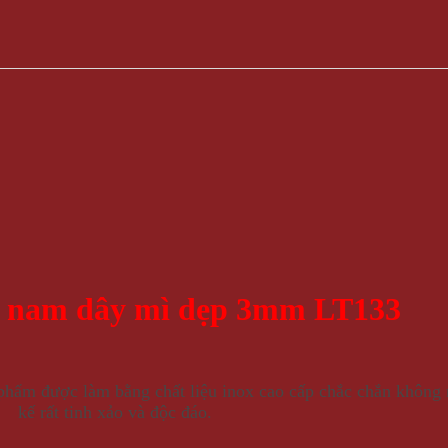
x nam dây mì dẹp 3mm LT133
ẩm được làm bằng chất liệu inox cao cấp chắc chắn không r
kế rất tinh xảo và độc đáo.