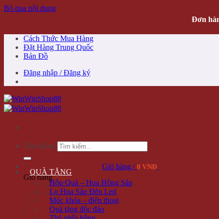
Bỏ qua nội dung
Đơn hàn
Cách Thức Mua Hàng
Đặt Hàng Trung Quốc
Bản Đồ
Đăng nhập / Đăng ký
Tìm kiếm:
Giỏ hàng /
0 VNĐ
QUÀ TẶNG
Giỏ hàng
Hộp Quà – Hoa Hồng Sáp
Lọ Hoa Sáp Đèn Led
Móc khóa – điện thoại
Quà tặng độc đáo
Thú nhồi bông