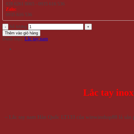
028 6261 0065 - 0935 616 536
Zalo:
0935 616 536
Số lượng
Thêm vào giỏ hàng
Danh mục:
Lắc tay nam
Lắc tay ino
– Lắc tay nam Hàn Quốc LT133 của winwinshop88 là sản ph