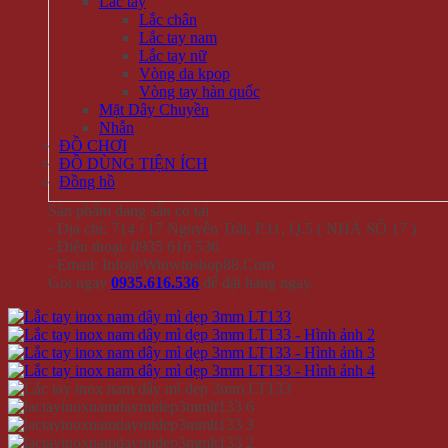
Lắc tay
Lắc chân
Lắc tay nam
Lắc tay nữ
Vòng da kpop
Vòng tay hàn quốc
Mặt Dây Chuyền
Nhẫn
ĐỒ CHƠI
ĐỒ DÙNG TIỆN ÍCH
Đồng hồ
Sản phẩm đang sẵn có tại
- Địa chỉ: 714 / 17 Nguyễn Trãi, P.11, Q.5 ( NHÀ SỐ 17 )
- Điện thoại: 0935 616 536
- Email: Info@Winwinshop88.Com
Gọi ngay
0935.616.536
để đặt hàng ngay.