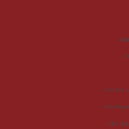
– Chiề
– T
–
– Chất liệu t
– Kiểu dáng ti
– Quà tặng