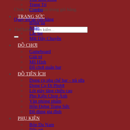
Trang Trí
Chưa có sản phẩm trong giỏ hàng.
Combo
TRANG SỨC
Quay trở lại cửa hàng
Bông tai
Nhẫn
Tìm kiếm:
Lắc tay
Mặt Dây Chuyền
ĐỒ CHƠI
Gameboard
Giải trí
Mô Hình
Đồ chơi quán bar
ĐỒ TIỆN ÍCH
Dụng cụ pha chế bar – trà sữa
Dụng Cụ Đi Phượt
Lót giày tăng chiều cao
Phụ Kiện Chụp Ảnh
Văn phòng phẩm
Hộp Đựng Trang Sức
Đồ dùng gia đình
PHỤ KIỆN
Bóp Da Nam
Dây nịt