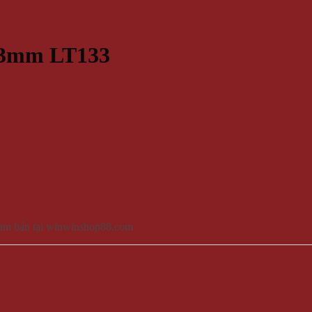
 3mm LT133
nam bán tại winwinshop88.com