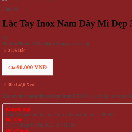
Chia Sẻ:
Lắc Tay Inox Nam Dây Mì Dẹp
(
0
)
Mã Sản Phẩm:
41005
|
Tình Trạng:
Còn Hàng
0 Đã Bán
90.000 VNĐ
Giá:
306 Lượt Xem
Lắc tay inox nam dây mì dẹp 3mm LT133
là sản phẩm trang sức 
Khuyến mại:
Miễn phí giao nội thành và tỉnh với hoá đơn trên >500.000
Địa Chỉ:
714/17 Nguyễn Trãi, P.11, Q.5 HCM
Điện Thoại: