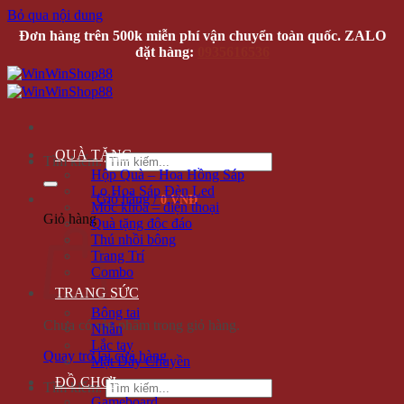
Bỏ qua nội dung
Đơn hàng trên 500k miễn phí vận chuyển toàn quốc. ZALO
đặt hàng:
0935616536
QUÀ TẶNG
Tìm kiếm:
Hộp Quà – Hoa Hồng Sáp
Lọ Hoa Sáp Đèn Led
Giỏ hàng /
0 VNĐ
Móc khóa – điện thoại
Giỏ hàng
Quà tặng độc đáo
Thú nhồi bông
Trang Trí
Combo
TRANG SỨC
Bông tai
Chưa có sản phẩm trong giỏ hàng.
Nhẫn
Lắc tay
Quay trở lại cửa hàng
Mặt Dây Chuyền
ĐỒ CHƠI
Tìm kiếm:
Gameboard