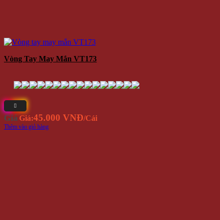
Vòng Tay May Mắn VT173
45.000 VNĐ
Giá
Giá:
/Cái
Thêm vào giỏ hàng