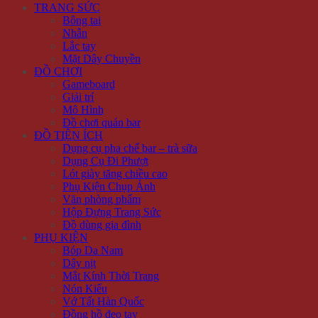
TRANG SỨC
Bông tai
Nhẫn
Lắc tay
Mặt Dây Chuyền
ĐỒ CHƠI
Gameboard
Giải trí
Mô Hình
Đồ chơi quán bar
ĐỒ TIỆN ÍCH
Dụng cụ pha chế bar – trà sữa
Dụng Cụ Đi Phượt
Lót giày tăng chiều cao
Phụ Kiện Chụp Ảnh
Văn phòng phẩm
Hộp Đựng Trang Sức
Đồ dùng gia đình
PHỤ KIỆN
Bóp Da Nam
Dây nịt
Mắt Kính Thời Trang
Nón Kiểu
Vớ Tất Hàn Quốc
Đồng hồ đeo tay