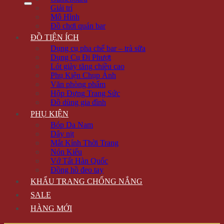
Giải trí
Mô Hình
Đồ chơi quán bar
ĐỒ TIỆN ÍCH
Dụng cụ pha chế bar – trà sữa
Dụng Cụ Đi Phượt
Lót giày tăng chiều cao
Phụ Kiện Chụp Ảnh
Văn phòng phẩm
Hộp Đựng Trang Sức
Đồ dùng gia đình
PHỤ KIỆN
Bóp Da Nam
Dây nịt
Mắt Kính Thời Trang
Nón Kiểu
Vớ Tất Hàn Quốc
Đồng hồ đeo tay
KHẨU TRANG CHỐNG NẮNG
SALE
HÀNG MỚI