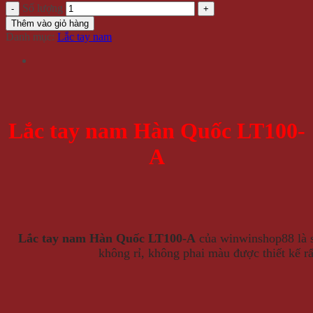
Số lượng
Thêm vào giỏ hàng
Danh mục:
Lắc tay nam
Lắc tay nam Hàn Quốc LT100-
A
Lắc tay nam Hàn Quốc LT100-A
của winwinshop88 là s
không rỉ, không phai màu được thiết kế rấ