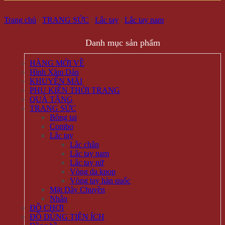
Trang chủ
/
TRANG SỨC
/
Lắc tay
/
Lắc tay nam
Danh mục sản phẩm
HÀNG MỚI VỀ
Hình Xăm Dán
KHUYẾN MÃI
PHỤ KIỆN THỜI TRANG
QUÀ TẶNG
TRANG SỨC
Bông tai
Combo
Lắc tay
Lắc chân
Lắc tay nam
Lắc tay nữ
Vòng da kpop
Vòng tay hàn quốc
Mặt Dây Chuyền
Nhẫn
ĐỒ CHƠI
ĐỒ DÙNG TIỆN ÍCH