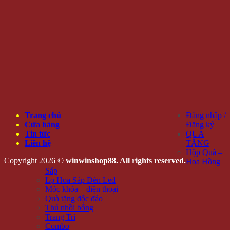
Trang chủ
Đăng nhập /
Cửa hàng
Đăng ký
Tin tức
QUÀ
Liên hệ
TẶNG
Hộp Quà –
Copyright 2026 ©
winwinshop88. All rights reserved.
Hoa Hồng
Sáp
Lọ Hoa Sáp Đèn Led
Móc khóa – điện thoại
Quà tặng độc đáo
Thú nhồi bông
Trang Trí
Combo