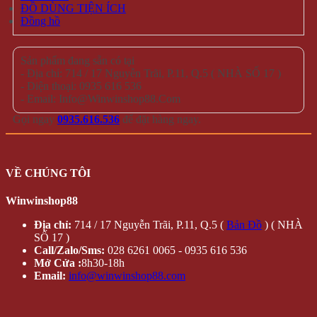
ĐỒ DÙNG TIỆN ÍCH
Đồng hồ
Sản phẩm đang sẵn có tại
- Địa chỉ: 714 / 17 Nguyễn Trãi, P.11, Q.5 ( NHÀ SỐ 17 )
- Điện thoại: 0935 616 536
- Email: Info@Winwinshop88.Com
Gọi ngay
0935.616.536
để đặt hàng ngay.
VỀ CHÚNG TÔI
Winwinshop88
Địa chỉ:
714 / 17 Nguyễn Trãi, P.11, Q.5 (
Bản Đồ
) ( NHÀ
SỐ 17 )
Call/Zalo/Sms:
028 6261 0065 - 0935 616 536
Mở Cửa :
8h30-18h
Email:
info@winwinshop88.com