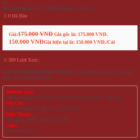
(
0
)
Mã Sản Phẩm:
40938
|
Tình Trạng:
Còn Hàng
0 Đã Bán
175.000 VNĐ
Giá:
Giá gốc là: 175.000 VNĐ.
150.000 VNĐ
Giá hiện tại là: 150.000 VNĐ.
/Cái
389 Lượt Xem
Lắc tay nam Hàn Quốc LT100-A
là sản phẩm trang sức của gift
shop winwinshop88.com
Khuyến mại:
Miễn phí giao nội thành và tỉnh với hoá đơn trên >500.000
Địa Chỉ:
714/17 Nguyễn Trãi, P.11, Q.5 HCM
Điện Thoại:
028 6261 0065 - 0935 616 536
Zalo:
0935 616 536