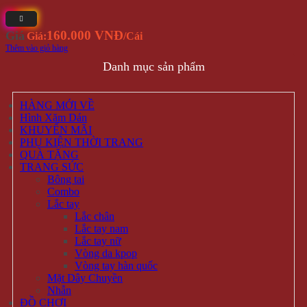
160.000 VNĐ
Giá
Giá:
/Cái
Thêm vào giỏ hàng
Danh mục sản phẩm
HÀNG MỚI VỀ
Hình Xăm Dán
KHUYẾN MÃI
PHỤ KIỆN THỜI TRANG
QUÀ TẶNG
TRANG SỨC
Bông tai
Combo
Lắc tay
Lắc chân
Lắc tay nam
Lắc tay nữ
Vòng da kpop
Vòng tay hàn quốc
Mặt Dây Chuyền
Nhẫn
ĐỒ CHƠI