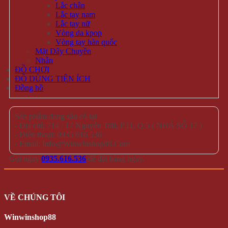
Lắc chân
Lắc tay nam
Lắc tay nữ
Vòng da kpop
Vòng tay hàn quốc
Mặt Dây Chuyền
Nhẫn
ĐỒ CHƠI
ĐỒ DÙNG TIỆN ÍCH
Đồng hồ
Sản phẩm đang sẵn có tại
- Địa chỉ: 714 / 17 Nguyễn Trãi, P.11, Q.5 ( NHÀ SỐ 17 )
- Điện thoại: 0935 616 536
- Email: Info@Winwinshop88.Com
Gọi ngay
0935.616.536
để đặt hàng ngay.
VỀ CHÚNG TÔI
Winwinshop88