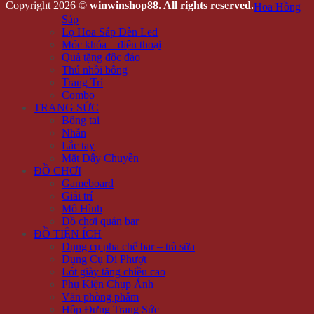
Copyright 2026 ©
winwinshop88. All rights reserved.
Hoa Hồng
Sáp
Lọ Hoa Sáp Đèn Led
Móc khóa – điện thoại
Quà tặng độc đáo
Thú nhồi bông
Trang Trí
Combo
TRANG SỨC
Bông tai
Nhẫn
Lắc tay
Mặt Dây Chuyền
ĐỒ CHƠI
Gameboard
Giải trí
Mô Hình
Đồ chơi quán bar
ĐỒ TIỆN ÍCH
Dụng cụ pha chế bar – trà sữa
Dụng Cụ Đi Phượt
Lót giày tăng chiều cao
Phụ Kiện Chụp Ảnh
Văn phòng phẩm
Hộp Đựng Trang Sức