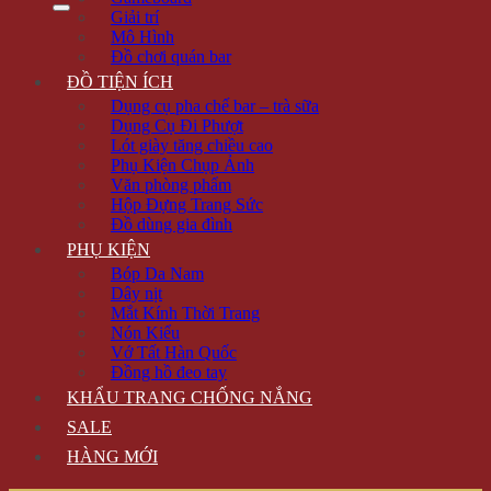
Giải trí
Mô Hình
Đồ chơi quán bar
ĐỒ TIỆN ÍCH
Dụng cụ pha chế bar – trà sữa
Dụng Cụ Đi Phượt
Lót giày tăng chiều cao
Phụ Kiện Chụp Ảnh
Văn phòng phẩm
Hộp Đựng Trang Sức
Đồ dùng gia đình
PHỤ KIỆN
Bóp Da Nam
Dây nịt
Mắt Kính Thời Trang
Nón Kiểu
Vớ Tất Hàn Quốc
Đồng hồ đeo tay
KHẨU TRANG CHỐNG NẮNG
SALE
HÀNG MỚI