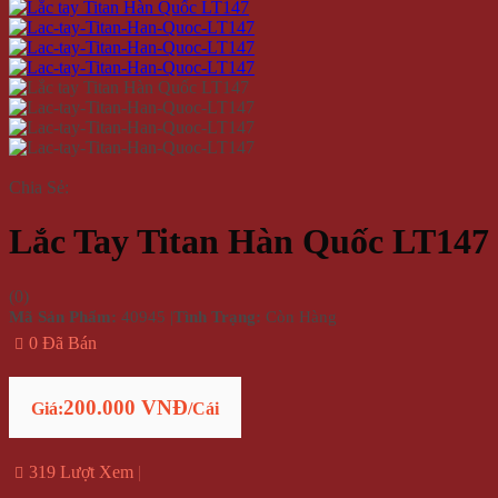
Chia Sẻ:
Lắc Tay Titan Hàn Quốc LT147
(
0
)
Mã Sản Phẩm:
40945
|
Tình Trạng:
Còn Hàng
0 Đã Bán
200.000 VNĐ
Giá:
/Cái
319 Lượt Xem