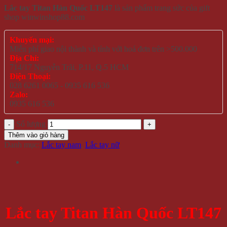
Lắc tay Titan Hàn Quốc LT147
là sản phẩm trang sức của gift
shop winwinshop88.com
Khuyến mại:
Miễn phí giao nội thành và tỉnh với hoá đơn trên >500.000
Địa Chỉ:
714/17 Nguyễn Trãi, P.11, Q.5 HCM
Điện Thoại:
028 6261 0065 - 0935 616 536
Zalo:
0935 616 536
Số lượng
Thêm vào giỏ hàng
Danh mục:
Lắc tay nam
,
Lắc tay nữ
Lắc tay Titan Hàn Quốc LT147