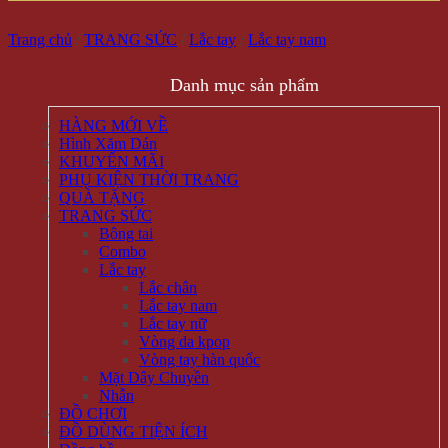
Trang chủ
/
TRANG SỨC
/
Lắc tay
/
Lắc tay nam
Danh mục sản phẩm
HÀNG MỚI VỀ
Hình Xăm Dán
KHUYẾN MÃI
PHỤ KIỆN THỜI TRANG
QUÀ TẶNG
TRANG SỨC
Bông tai
Combo
Lắc tay
Lắc chân
Lắc tay nam
Lắc tay nữ
Vòng da kpop
Vòng tay hàn quốc
Mặt Dây Chuyền
Nhẫn
ĐỒ CHƠI
ĐỒ DÙNG TIỆN ÍCH