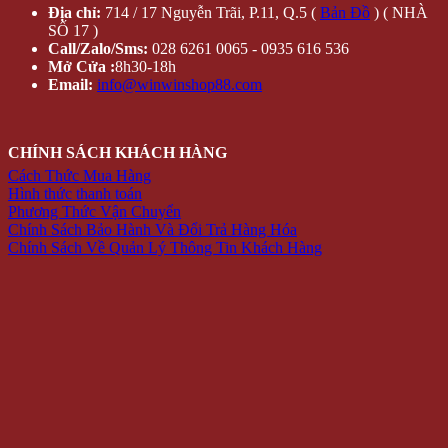
Địa chỉ:
714 / 17 Nguyễn Trãi, P.11, Q.5 (
Bản Đồ
) ( NHÀ
SỐ 17 )
Call/Zalo/Sms:
028 6261 0065 - 0935 616 536
Mở Cửa :
8h30-18h
Email:
info@winwinshop88.com
CHÍNH SÁCH KHÁCH HÀNG
Cách Thức Mua Hàng
Hình thức thanh toán
Phương Thức Vận Chuyển
Chính Sách Bảo Hành Và Đổi Trả Hàng Hóa
Chính Sách Về Quản Lý Thông Tin Khách Hàng