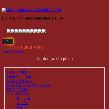
Lắc Tay Nam Inox Hàn Quốc LT154
110.000 VNĐ
Giá
Giá:
Thêm vào giỏ hàng
Danh mục sản phẩm
HÀNG MỚI VỀ
Hình Xăm Dán
KHUYẾN MÃI
PHỤ KIỆN THỜI TRANG
QUÀ TẶNG
TRANG SỨC
Bông tai
Combo
Lắc tay