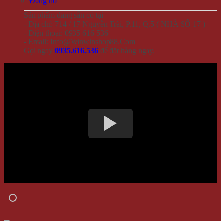
Đồng hồ
Sản phẩm đang sẵn có tại
- Địa chỉ: 714 / 17 Nguyễn Trãi, P.11, Q.5 ( NHÀ SỐ 17 )
- Điện thoại: 0935 616 536
- Email: Info@Winwinshop88.Com
Gọi ngay
0935.616.536
để đặt hàng ngay.