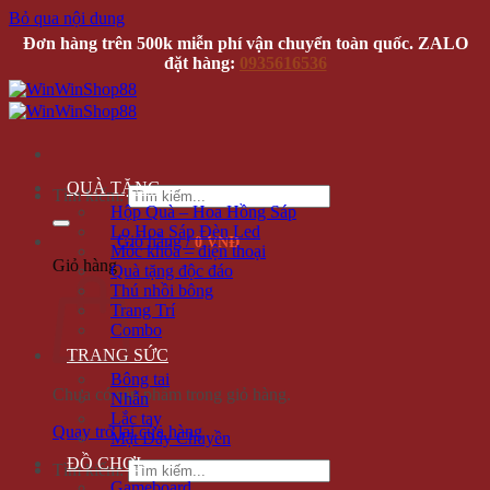
Bỏ qua nội dung
Đơn hàng trên 500k miễn phí vận chuyển toàn quốc. ZALO
đặt hàng:
0935616536
QUÀ TẶNG
Tìm kiếm:
Hộp Quà – Hoa Hồng Sáp
Lọ Hoa Sáp Đèn Led
Giỏ hàng /
0 VNĐ
Móc khóa – điện thoại
Giỏ hàng
Quà tặng độc đáo
Thú nhồi bông
Trang Trí
Combo
TRANG SỨC
Bông tai
Chưa có sản phẩm trong giỏ hàng.
Nhẫn
Lắc tay
Quay trở lại cửa hàng
Mặt Dây Chuyền
ĐỒ CHƠI
Tìm kiếm:
Gameboard