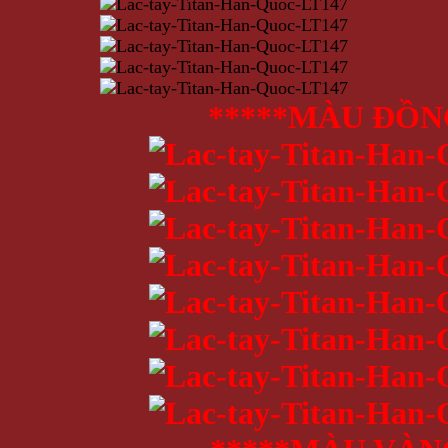
*****MÀU ĐỒN