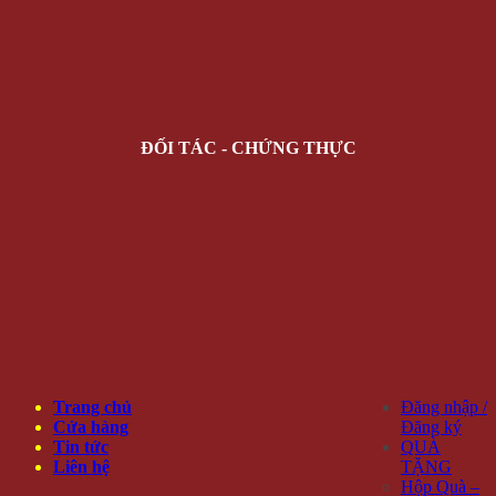
ĐỐI TÁC - CHỨNG THỰC
Trang chủ
Đăng nhập /
Cửa hàng
Đăng ký
Tin tức
QUÀ
Liên hệ
TẶNG
Hộp Quà –