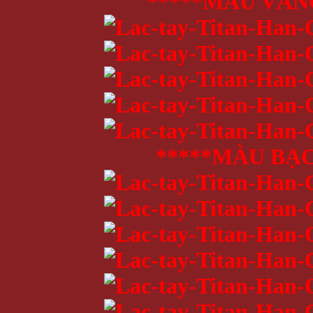
*****MÀU VÀN
*****MÀU BẠC