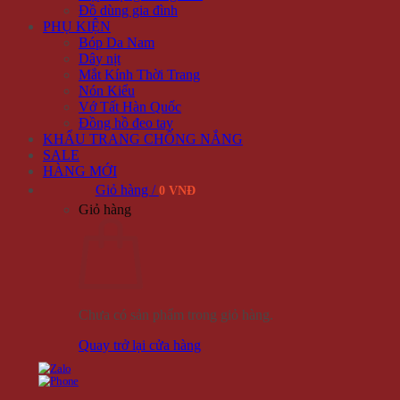
Đồ dùng gia đình
PHỤ KIỆN
Bóp Da Nam
Dây nịt
Mắt Kính Thời Trang
Nón Kiểu
Vớ Tất Hàn Quốc
Đồng hồ đeo tay
KHẨU TRANG CHỐNG NẮNG
SALE
HÀNG MỚI
Giỏ hàng /
0 VNĐ
Giỏ hàng
Chưa có sản phẩm trong giỏ hàng.
Quay trở lại cửa hàng