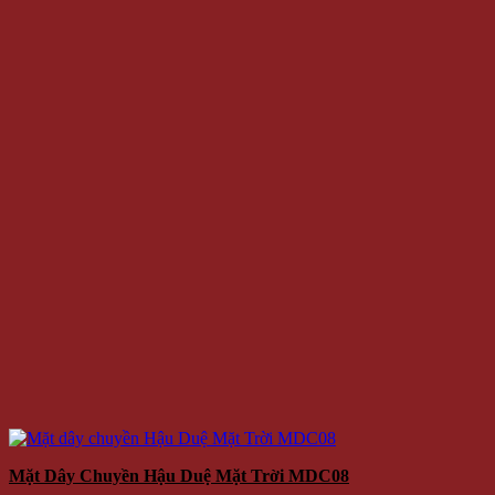
Mặt Dây Chuyền Hậu Duệ Mặt Trời MDC08