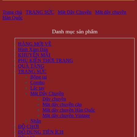
Trang chủ
/
TRANG SỨC
/
Mặt Dây Chuyền
/
Mặt dây chuyền
Hàn Quốc
Danh mục sản phẩm
HÀNG MỚI VỀ
Hình Xăm Dán
KHUYẾN MÃI
PHỤ KIỆN THỜI TRANG
QUÀ TẶNG
TRANG SỨC
Bông tai
Combo
Lắc tay
Mặt Dây Chuyền
Dây chuyền
Mặt dây chuyền cặp
Mặt dây chuyền Hàn Quốc
Mặt dây chuyền Vintage
Nhẫn
ĐỒ CHƠI
ĐỒ DÙNG TIỆN ÍCH