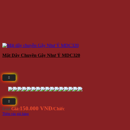
Mặt Dây Chuyền Gậy Như Ý MDC320
150.000 VNĐ
Giá
Giá:
/Chiếc
Thêm vào giỏ hàng