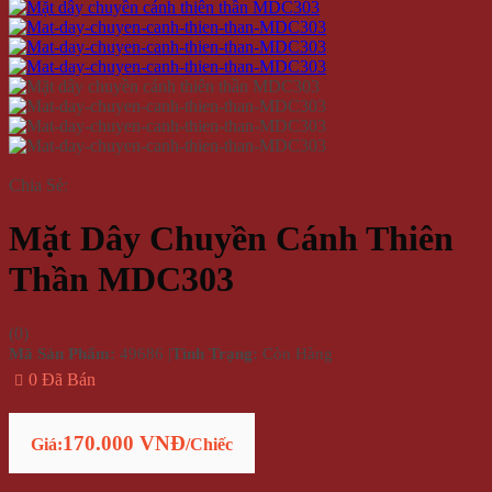
Chia Sẻ:
Mặt Dây Chuyền Cánh Thiên
Thần MDC303
(
0
)
Mã Sản Phẩm:
49686
|
Tình Trạng:
Còn Hàng
0 Đã Bán
170.000 VNĐ
Giá:
/Chiếc