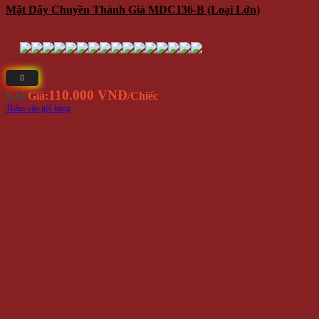
Mặt Dây Chuyền Thánh Giá MDC136-B (Loại Lớn)
110.000 VNĐ
Giá
Giá:
/Chiếc
Thêm vào giỏ hàng