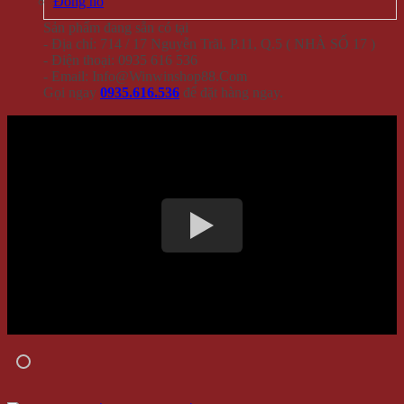
Đồng hồ
Sản phẩm đang sẵn có tại
- Địa chỉ: 714 / 17 Nguyễn Trãi, P.11, Q.5 ( NHÀ SỐ 17 )
- Điện thoại: 0935 616 536
- Email: Info@Winwinshop88.Com
Gọi ngay
0935.616.536
để đặt hàng ngay.