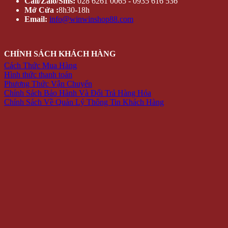
Call/Zalo/Sms:
028 6261 0065 - 0935 616 536
Mở Cửa :
8h30-18h
Email:
info@winwinshop88.com
CHÍNH SÁCH KHÁCH HÀNG
Cách Thức Mua Hàng
Hình thức thanh toán
Phương Thức Vận Chuyển
Chính Sách Bảo Hành Và Đổi Trả Hàng Hóa
Chính Sách Về Quản Lý Thông Tin Khách Hàng