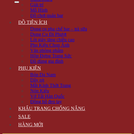
Giải trí
Mô Hình
Đồ chơi quán bar
ĐỒ TIỆN ÍCH
Dụng cụ pha chế bar – trà sữa
Dụng Cụ Đi Phượt
Lót giày tăng chiều cao
Phụ Kiện Chụp Ảnh
Văn phòng phẩm
Hộp Đựng Trang Sức
Đồ dùng gia đình
PHỤ KIỆN
Bóp Da Nam
Dây nịt
Mắt Kính Thời Trang
Nón Kiểu
Vớ Tất Hàn Quốc
Đồng hồ đeo tay
KHẨU TRANG CHỐNG NẮNG
SALE
HÀNG MỚI