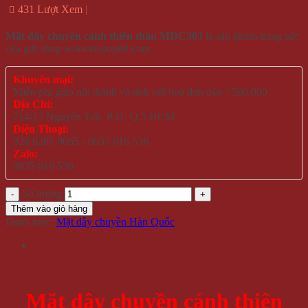
431 Lượt Xem
Mặt dây chuyền cánh thiên thần MDC303
là sản phẩm trang sức
của gift shop winwinshop88.com
Khuyến mại:
Miễn phí giao nội thành và tỉnh với hoá đơn trên >500.000
Địa Chỉ:
714/17 Nguyễn Trãi, P.11, Q.5 HCM
Điện Thoại:
028 6261 0065 - 0935 616 536
Zalo:
0935 616 536
Số lượng
Thêm vào giỏ hàng
Danh mục:
Mặt dây chuyền Hàn Quốc
Mặt dây chuyền cánh thiên