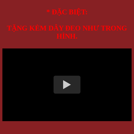
* ĐẶC BIỆT:
TẶNG KÈM DÂY ĐEO NHƯ TRONG
HÌNH.