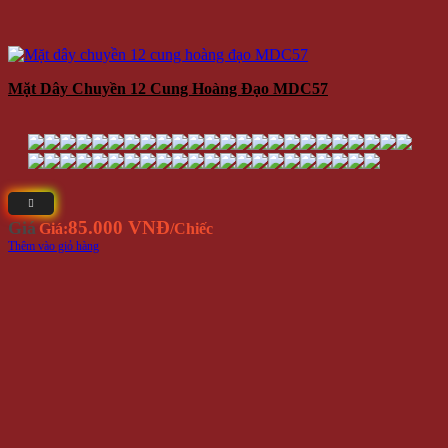
Mặt Dây Chuyền 12 Cung Hoàng Đạo MDC57
85.000 VNĐ
Giá
Giá:
/Chiếc
Thêm vào giỏ hàng