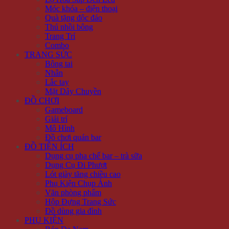
Móc khóa – điện thoại
Quà tặng độc đáo
Thú nhồi bông
Trang Trí
Combo
TRANG SỨC
Bông tai
Nhẫn
Lắc tay
Mặt Dây Chuyền
ĐỒ CHƠI
Gameboard
Giải trí
Mô Hình
Đồ chơi quán bar
ĐỒ TIỆN ÍCH
Dụng cụ pha chế bar – trà sữa
Dụng Cụ Đi Phượt
Lót giày tăng chiều cao
Phụ Kiện Chụp Ảnh
Văn phòng phẩm
Hộp Đựng Trang Sức
Đồ dùng gia đình
PHỤ KIỆN