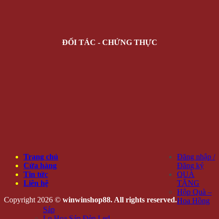
ĐỐI TÁC - CHỨNG THỰC
Trang chủ
Đăng nhập /
Cửa hàng
Đăng ký
Tin tức
QUÀ
Liên hệ
TẶNG
Hộp Quà –
Copyright 2026 ©
winwinshop88. All rights reserved.
Hoa Hồng
Sáp
Lọ Hoa Sáp Đèn Led