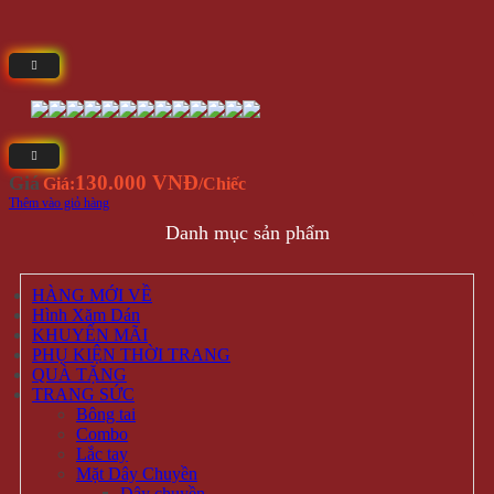
130.000 VNĐ
Giá
Giá:
/Chiếc
Thêm vào giỏ hàng
Danh mục sản phẩm
HÀNG MỚI VỀ
Hình Xăm Dán
KHUYẾN MÃI
PHỤ KIỆN THỜI TRANG
QUÀ TẶNG
TRANG SỨC
Bông tai
Combo
Lắc tay
Mặt Dây Chuyền
Dây chuyền