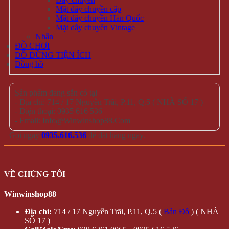
Mặt dây chuyền cặp
Mặt dây chuyền Hàn Quốc
Mặt dây chuyền Vintage
Nhẫn
ĐỒ CHƠI
ĐỒ DÙNG TIỆN ÍCH
Đồng hồ
Sản phẩm đang sẵn có tại
- Địa chỉ: 714 / 17 Nguyễn Trãi, P.11, Q.5 ( NHÀ SỐ 17 )
- Điện thoại: 0935 616 536
- Email: Info@Winwinshop88.Com
Gọi ngay
0935.616.536
để đặt hàng ngay.
VỀ CHÚNG TÔI
Winwinshop88
Địa chỉ:
714 / 17 Nguyễn Trãi, P.11, Q.5 (
Bản Đồ
) ( NHÀ
SỐ 17 )