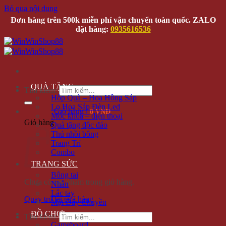
Bỏ qua nội dung
Đơn hàng trên 500k miễn phí vận chuyển toàn quốc. ZALO
đặt hàng:
0935616536
QUÀ TẶNG
Tìm kiếm:
Hộp Quà – Hoa Hồng Sáp
Lọ Hoa Sáp Đèn Led
Giỏ hàng /
0 VNĐ
Móc khóa – điện thoại
Giỏ hàng
Quà tặng độc đáo
Thú nhồi bông
Trang Trí
Combo
TRANG SỨC
Bông tai
Chưa có sản phẩm trong giỏ hàng.
Nhẫn
Lắc tay
Quay trở lại cửa hàng
Mặt Dây Chuyền
ĐỒ CHƠI
Tìm kiếm:
Gameboard