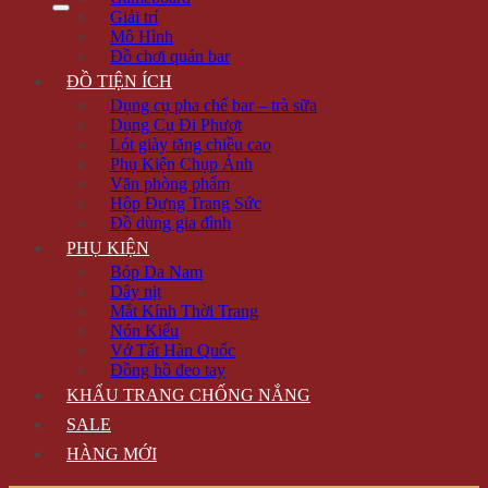
Giải trí
Mô Hình
Đồ chơi quán bar
ĐỒ TIỆN ÍCH
Dụng cụ pha chế bar – trà sữa
Dụng Cụ Đi Phượt
Lót giày tăng chiều cao
Phụ Kiện Chụp Ảnh
Văn phòng phẩm
Hộp Đựng Trang Sức
Đồ dùng gia đình
PHỤ KIỆN
Bóp Da Nam
Dây nịt
Mắt Kính Thời Trang
Nón Kiểu
Vớ Tất Hàn Quốc
Đồng hồ đeo tay
KHẨU TRANG CHỐNG NẮNG
SALE
HÀNG MỚI