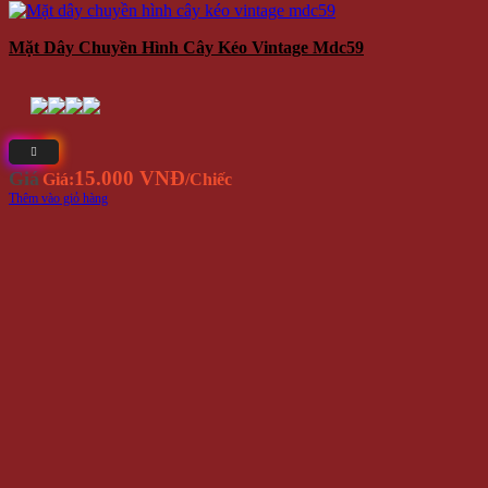
Mặt Dây Chuyền Hình Cây Kéo Vintage Mdc59
15.000 VNĐ
Giá
Giá:
/Chiếc
Thêm vào giỏ hàng