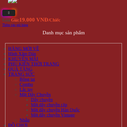
19.000 VNĐ
Giá
Giá:
/Chiếc
Thêm vào giỏ hàng
Danh mục sản phẩm
HÀNG MỚI VỀ
Hình Xăm Dán
KHUYẾN MÃI
PHỤ KIỆN THỜI TRANG
QUÀ TẶNG
TRANG SỨC
Bông tai
Combo
Lắc tay
Mặt Dây Chuyền
Dây chuyền
Mặt dây chuyền cặp
Mặt dây chuyền Hàn Quốc
Mặt dây chuyền Vintage
Nhẫn
ĐỒ CHƠI