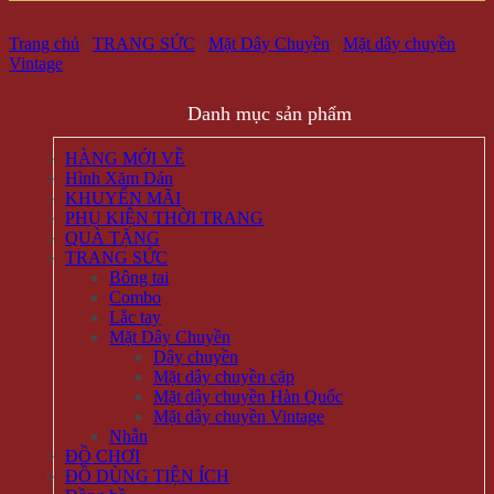
Trang chủ
/
TRANG SỨC
/
Mặt Dây Chuyền
/
Mặt dây chuyền
Vintage
Danh mục sản phẩm
HÀNG MỚI VỀ
Hình Xăm Dán
KHUYẾN MÃI
PHỤ KIỆN THỜI TRANG
QUÀ TẶNG
TRANG SỨC
Bông tai
Combo
Lắc tay
Mặt Dây Chuyền
Dây chuyền
Mặt dây chuyền cặp
Mặt dây chuyền Hàn Quốc
Mặt dây chuyền Vintage
Nhẫn
ĐỒ CHƠI
ĐỒ DÙNG TIỆN ÍCH