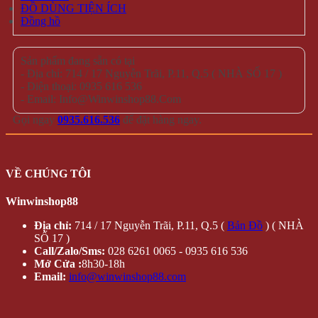
ĐỒ DÙNG TIỆN ÍCH
Đồng hồ
Sản phẩm đang sẵn có tại
- Địa chỉ: 714 / 17 Nguyễn Trãi, P.11, Q.5 ( NHÀ SỐ 17 )
- Điện thoại: 0935 616 536
- Email: Info@Winwinshop88.Com
Gọi ngay
0935.616.536
để đặt hàng ngay.
VỀ CHÚNG TÔI
Winwinshop88
Địa chỉ:
714 / 17 Nguyễn Trãi, P.11, Q.5 (
Bản Đồ
) ( NHÀ
SỐ 17 )
Call/Zalo/Sms:
028 6261 0065 - 0935 616 536
Mở Cửa :
8h30-18h
Email:
info@winwinshop88.com