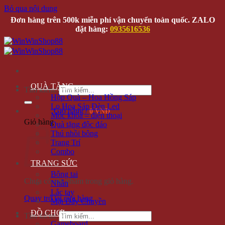
Bỏ qua nội dung
Đơn hàng trên 500k miễn phí vận chuyển toàn quốc. ZALO
đặt hàng:
0935616536
QUÀ TẶNG
Tìm kiếm:
Hộp Quà – Hoa Hồng Sáp
Lọ Hoa Sáp Đèn Led
Giỏ hàng /
0 VNĐ
Móc khóa – điện thoại
Giỏ hàng
Quà tặng độc đáo
Thú nhồi bông
Trang Trí
Combo
TRANG SỨC
Bông tai
Chưa có sản phẩm trong giỏ hàng.
Nhẫn
Lắc tay
Quay trở lại cửa hàng
Mặt Dây Chuyền
ĐỒ CHƠI
Tìm kiếm:
Gameboard