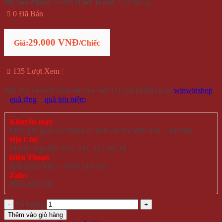
Mã Sản Phẩm:
50496
|
Tình Trạng:
Còn Hàng
0 Đã Bán
29.000 VNĐ
Giá:
/Chiếc
135 Lượt Xem
Mặt dây chuyền hình mickey mdc111 sản phẩm có tại
winwinshop
–
quà tặng
–
quà lưu niệm
Khuyến mại:
Miễn phí giao nội thành và tỉnh với hoá đơn trên >500.000
Địa Chỉ:
714/17 Nguyễn Trãi, P.11, Q.5 HCM
Điện Thoại:
028 6261 0065 - 0935 616 536
Zalo:
0935 616 536
Số lượng
Thêm vào giỏ hàng