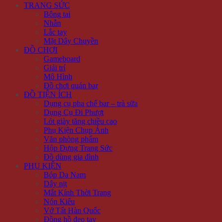
TRANG SỨC
Bông tai
Nhẫn
Lắc tay
Mặt Dây Chuyền
ĐỒ CHƠI
Gameboard
Giải trí
Mô Hình
Đồ chơi quán bar
ĐỒ TIỆN ÍCH
Dụng cụ pha chế bar – trà sữa
Dụng Cụ Đi Phượt
Lót giày tăng chiều cao
Phụ Kiện Chụp Ảnh
Văn phòng phẩm
Hộp Đựng Trang Sức
Đồ dùng gia đình
PHỤ KIỆN
Bóp Da Nam
Dây nịt
Mắt Kính Thời Trang
Nón Kiểu
Vớ Tất Hàn Quốc
Đồng hồ đeo tay