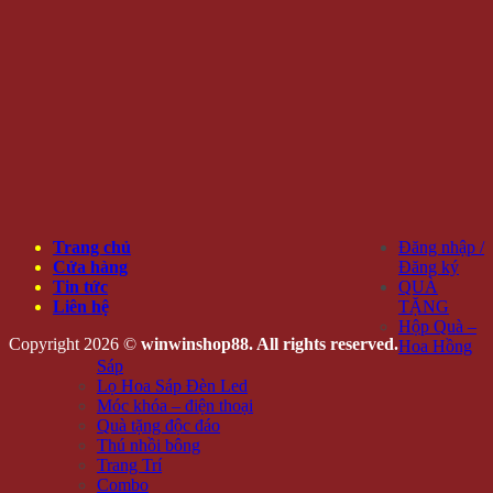
Trang chủ
Đăng nhập /
Cửa hàng
Đăng ký
Tin tức
QUÀ
Liên hệ
TẶNG
Hộp Quà –
Copyright 2026 ©
winwinshop88. All rights reserved.
Hoa Hồng
Sáp
Lọ Hoa Sáp Đèn Led
Móc khóa – điện thoại
Quà tặng độc đáo
Thú nhồi bông
Trang Trí
Combo