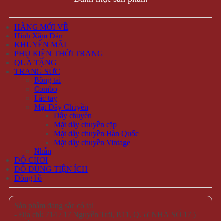
HÀNG MỚI VỀ
Hình Xăm Dán
KHUYẾN MÃI
PHỤ KIỆN THỜI TRANG
QUÀ TẶNG
TRANG SỨC
Bông tai
Combo
Lắc tay
Mặt Dây Chuyền
Dây chuyền
Mặt dây chuyền cặp
Mặt dây chuyền Hàn Quốc
Mặt dây chuyền Vintage
Nhẫn
ĐỒ CHƠI
ĐỒ DÙNG TIỆN ÍCH
Đồng hồ
Sản phẩm đang sẵn có tại
- Địa chỉ: 714 / 17 Nguyễn Trãi, P.11, Q.5 ( NHÀ SỐ 17 )