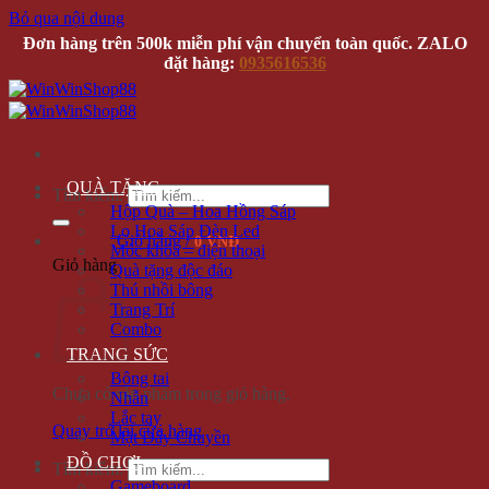
Bỏ qua nội dung
Đơn hàng trên 500k miễn phí vận chuyển toàn quốc. ZALO
đặt hàng:
0935616536
QUÀ TẶNG
Tìm kiếm:
Hộp Quà – Hoa Hồng Sáp
Lọ Hoa Sáp Đèn Led
Giỏ hàng /
0 VNĐ
Móc khóa – điện thoại
Giỏ hàng
Quà tặng độc đáo
Thú nhồi bông
Trang Trí
Combo
TRANG SỨC
Bông tai
Chưa có sản phẩm trong giỏ hàng.
Nhẫn
Lắc tay
Quay trở lại cửa hàng
Mặt Dây Chuyền
ĐỒ CHƠI
Tìm kiếm:
Gameboard