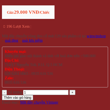
29.000 VNĐ
Giá:
/Chiếc
196 Lượt Xem
Mặt dây chuyền vòng đeo cổ mdc120 sản phẩm có tại
winwinshop
–
quà tặng
–
quà lưu niệm
Khuyến mại:
Miễn phí giao nội thành và tỉnh với hoá đơn trên >500.000
Địa Chỉ:
714/17 Nguyễn Trãi, P.11, Q.5 HCM
Điện Thoại:
028 6261 0065 - 0935 616 536
Zalo:
0935 616 536
Số lượng
Thêm vào giỏ hàng
Danh mục:
Mặt dây chuyền Vintage