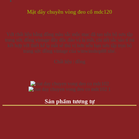
Mặt dây chuyền vòng đeo cổ mdc120
Với chất liệu bằng đồng màu sắc mộc mạc đã tạo nên bộ sưu tập
trang sức đồng vintage đầy độc đáo và lạ mắt, chi tiết sắc sảo tỉ mỉ
kết hợp với thiết kế lạ mắt sẽ thú vị hơn nếu bạn sưu tập trọn bộ
trang sức đồng vintage của winwinshop88 nhé.
Chất liệu : đồng
Sản phẩm tương tự