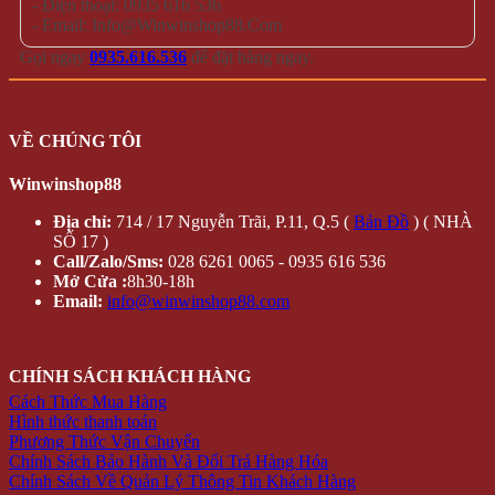
- Điện thoại: 0935 616 536
- Email: Info@Winwinshop88.Com
Gọi ngay
0935.616.536
để đặt hàng ngay.
VỀ CHÚNG TÔI
Winwinshop88
Địa chỉ:
714 / 17 Nguyễn Trãi, P.11, Q.5 (
Bản Đồ
) ( NHÀ
SỐ 17 )
Call/Zalo/Sms:
028 6261 0065 - 0935 616 536
Mở Cửa :
8h30-18h
Email:
info@winwinshop88.com
CHÍNH SÁCH KHÁCH HÀNG
Cách Thức Mua Hàng
Hình thức thanh toán
Phương Thức Vận Chuyển
Chính Sách Bảo Hành Và Đổi Trả Hàng Hóa
Chính Sách Về Quản Lý Thông Tin Khách Hàng