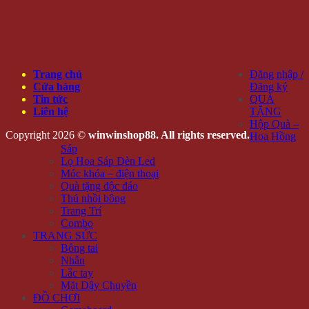
Trang chủ
Đăng nhập /
Cửa hàng
Đăng ký
Tin tức
QUÀ
Liên hệ
TẶNG
Hộp Quà –
Copyright 2026 ©
winwinshop88. All rights reserved.
Hoa Hồng
Sáp
Lọ Hoa Sáp Đèn Led
Móc khóa – điện thoại
Quà tặng độc đáo
Thú nhồi bông
Trang Trí
Combo
TRANG SỨC
Bông tai
Nhẫn
Lắc tay
Mặt Dây Chuyền
ĐỒ CHƠI