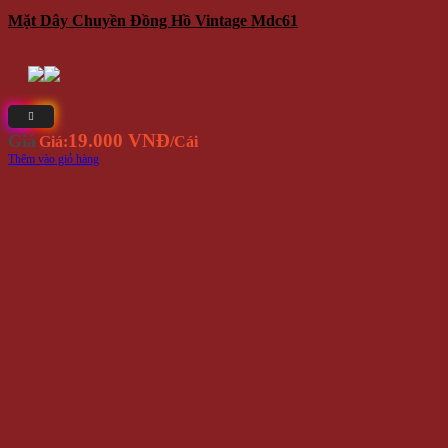
Mặt Dây Chuyền Đồng Hồ Vintage Mdc61
19.000 VNĐ
Giá
Giá:
/Cái
Thêm vào giỏ hàng