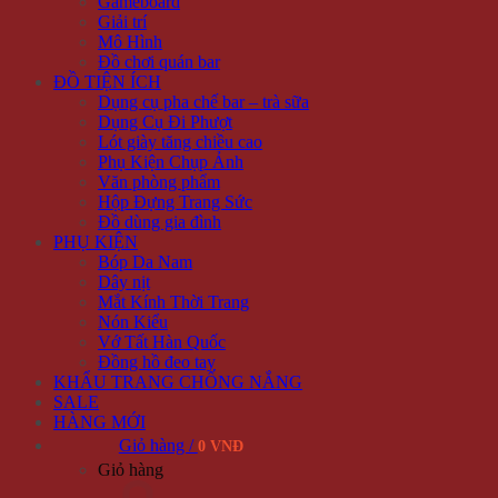
Gameboard
Giải trí
Mô Hình
Đồ chơi quán bar
ĐỒ TIỆN ÍCH
Dụng cụ pha chế bar – trà sữa
Dụng Cụ Đi Phượt
Lót giày tăng chiều cao
Phụ Kiện Chụp Ảnh
Văn phòng phẩm
Hộp Đựng Trang Sức
Đồ dùng gia đình
PHỤ KIỆN
Bóp Da Nam
Dây nịt
Mắt Kính Thời Trang
Nón Kiểu
Vớ Tất Hàn Quốc
Đồng hồ đeo tay
KHẨU TRANG CHỐNG NẮNG
SALE
HÀNG MỚI
Giỏ hàng /
0 VNĐ
Giỏ hàng