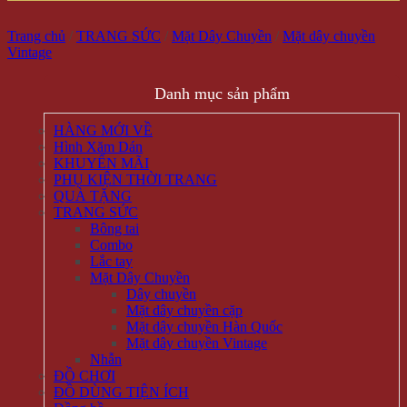
Trang chủ
/
TRANG SỨC
/
Mặt Dây Chuyền
/
Mặt dây chuyền
Vintage
Danh mục sản phẩm
HÀNG MỚI VỀ
Hình Xăm Dán
KHUYẾN MÃI
PHỤ KIỆN THỜI TRANG
QUÀ TẶNG
TRANG SỨC
Bông tai
Combo
Lắc tay
Mặt Dây Chuyền
Dây chuyền
Mặt dây chuyền cặp
Mặt dây chuyền Hàn Quốc
Mặt dây chuyền Vintage
Nhẫn
ĐỒ CHƠI
ĐỒ DÙNG TIỆN ÍCH