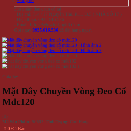
Đồng hồ
Sản phẩm đang sẵn có tại
- Địa chỉ: 714 / 17 Nguyễn Trãi, P.11, Q.5 ( NHÀ SỐ 17 )
- Điện thoại: 0935 616 536
- Email: Info@Winwinshop88.Com
Gọi ngay
0935.616.536
để đặt hàng ngay.
Chia Sẻ:
Mặt Dây Chuyền Vòng Đeo Cổ
Mdc120
(
0
)
Mã Sản Phẩm:
50693
|
Tình Trạng:
Còn Hàng
0 Đã Bán