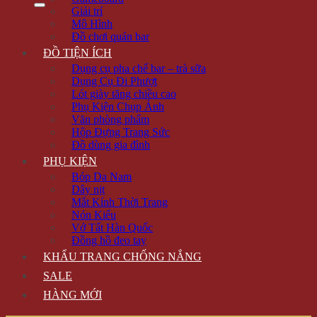
Giải trí
Mô Hình
Đồ chơi quán bar
ĐỒ TIỆN ÍCH
Dụng cụ pha chế bar – trà sữa
Dụng Cụ Đi Phượt
Lót giày tăng chiều cao
Phụ Kiện Chụp Ảnh
Văn phòng phẩm
Hộp Đựng Trang Sức
Đồ dùng gia đình
PHỤ KIỆN
Bóp Da Nam
Dây nịt
Mắt Kính Thời Trang
Nón Kiểu
Vớ Tất Hàn Quốc
Đồng hồ đeo tay
KHẨU TRANG CHỐNG NẮNG
SALE
HÀNG MỚI