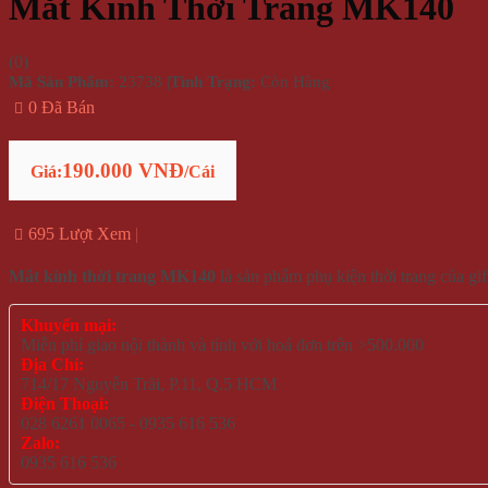
Mắt Kính Thời Trang MK140
(
0
)
Mã Sản Phẩm:
23738
|
Tình Trạng:
Còn Hàng
0 Đã Bán
190.000 VNĐ
Giá:
/Cái
695 Lượt Xem
Mắt kính thời trang MK140
là sản phẩm phụ kiện thời trang của g
Khuyến mại:
Miễn phí giao nội thành và tỉnh với hoá đơn trên >500.000
Địa Chỉ:
714/17 Nguyễn Trãi, P.11, Q.5 HCM
Điện Thoại:
028 6261 0065 - 0935 616 536
Zalo:
0935 616 536