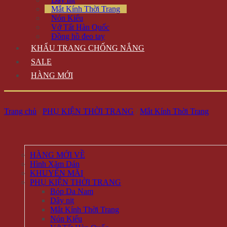
Mắt Kính Thời Trang
Nón Kiểu
Vớ Tất Hàn Quốc
Đồng hồ đeo tay
KHẨU TRANG CHỐNG NẮNG
SALE
HÀNG MỚI
Trang chủ
/
PHỤ KIỆN THỜI TRANG
/
Mắt Kính Thời Trang
HÀNG MỚI VỀ
Hình Xăm Dán
KHUYẾN MÃI
PHỤ KIỆN THỜI TRANG
Bóp Da Nam
Dây nịt
Mắt Kính Thời Trang
Nón Kiểu