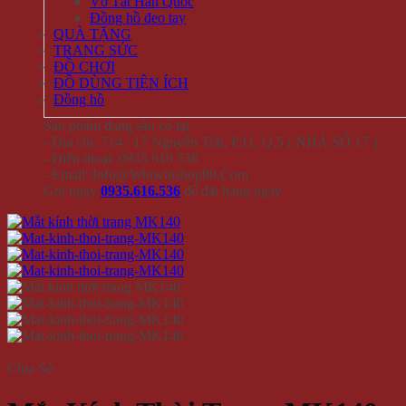
Vớ Tất Hàn Quốc
Đồng hồ đeo tay
QUÀ TẶNG
TRANG SỨC
ĐỒ CHƠI
ĐỒ DÙNG TIỆN ÍCH
Đồng hồ
Sản phẩm đang sẵn có tại
- Địa chỉ: 714 / 17 Nguyễn Trãi, P.11, Q.5 ( NHÀ SỐ 17 )
- Điện thoại: 0935 616 536
- Email: Info@Winwinshop88.Com
Gọi ngay
0935.616.536
để đặt hàng ngay.
Chia Sẻ: