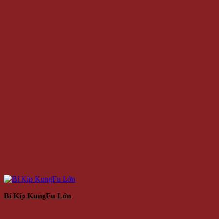
Bí Kíp KungFu Lớn