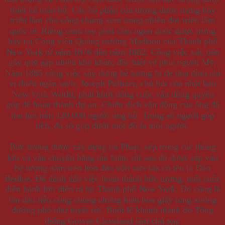
thiết kế toàn bộ. Các bộ phận của tượng được trưng bày
triển lãm cho công chúng xem trong nhiều đợt triển lãm
quốc tế. Riêng cánh tay phải cầm ngọn đuốc được trưng
bày tại Công viên Quảng trường Madison của Thành phố
New York từ năm 1876 đến năm 1882. Công việc xúc tiến
gây quỹ gặp nhiều khó khăn, đặc biệt về phía người Mỹ.
Năm 1885 công việc xây dựng bệ tượng bị đe dọa đình chỉ
vì thiếu ngân sách. Joseph Pulitzer, chủ bút của nhật báo
New York World, phải khởi động cuộc vận động quyên
góp để hoàn thành dự án. Chiến dịch vận động của ông đã
thu hút trên 120.000 người ủng hộ. Trong số người góp
tiền, đa số góp dưới một đô la mỗi người.
Bức tượng được xây dựng tại Pháp, xếp trong các thùng
lớn và vận chuyển bằng tàu biển, rồi sau đó được ráp vào
bệ tượng nằm trên hòn đảo vốn xưa kia có tên là Đảo
Bedloe. Để đánh dấu việc hoàn thành bức tượng, một cuộc
diễn hành lớn diễn ra tại Thành phố New York. Đó cũng là
lần đầu tiên công chúng chứng kiến hoa giấy tung xuống
đường phố như tuyết rơi. Buổi lễ khánh thành do Tổng
thống Grover Cleveland làm chủ tọa.