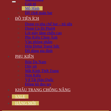
Giải trí
Mô Hình
Đồ chơi quán bar
ĐỒ TIỆN ÍCH
Dụng cụ pha chế bar – trà sữa
Dụng Cụ Đi Phượt
Lót giày tăng chiều cao
Phụ Kiện Chụp Ảnh
Văn phòng phẩm
Hộp Đựng Trang Sức
Đồ dùng gia đình
PHỤ KIỆN
Bóp Da Nam
Dây nịt
Mắt Kính Thời Trang
Nón Kiểu
Vớ Tất Hàn Quốc
Đồng hồ đeo tay
KHẨU TRANG CHỐNG NẮNG
SALE
HÀNG MỚI