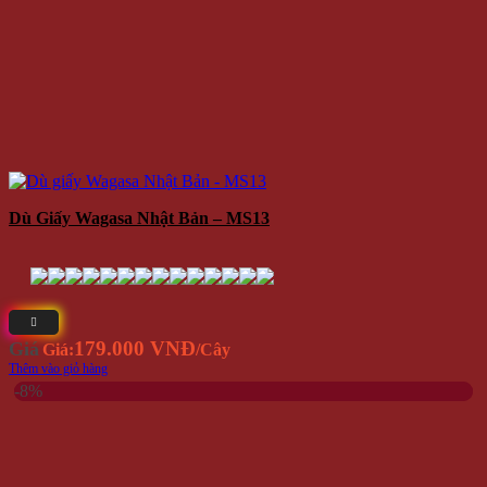
Dù Giấy Wagasa Nhật Bản – MS13
179.000 VNĐ
Giá
Giá:
/Cây
Thêm vào giỏ hàng
-8%