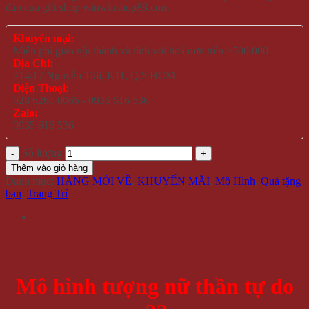
đáo của gift shop winwinshop88.com
Khuyến mại:
Miễn phí giao nội thành và tỉnh với hoá đơn trên >500.000
Địa Chỉ:
714/17 Nguyễn Trãi, P.11, Q.5 HCM
Điện Thoại:
028 6261 0065 - 0935 616 536
Zalo:
0935 616 536
Số lượng
Thêm vào giỏ hàng
Danh mục:
HÀNG MỚI VỀ
,
KHUYẾN MÃI
,
Mô Hình
,
Quà tặng
bạn
,
Trang Trí
Mô hình tượng nữ thần tự do