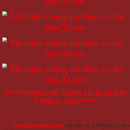
*****TƯỢNG NỮ THẦN TỰ DO (NEW
YORK) – USA*****
Tượng Nữ thần Tự do
(tên đầy đủ là Nữ thần Tự do s