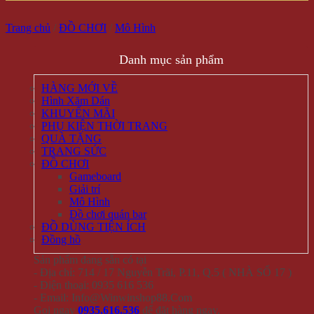
Trang chủ
/
ĐỒ CHƠI
/
Mô Hình
Danh mục sản phẩm
HÀNG MỚI VỀ
Hình Xăm Dán
KHUYẾN MÃI
PHỤ KIỆN THỜI TRANG
QUÀ TẶNG
TRANG SỨC
ĐỒ CHƠI
Gameboard
Giải trí
Mô Hình
Đồ chơi quán bar
ĐỒ DÙNG TIỆN ÍCH
Đồng hồ
Sản phẩm đang sẵn có tại
- Địa chỉ: 714 / 17 Nguyễn Trãi, P.11, Q.5 ( NHÀ SỐ 17 )
- Điện thoại: 0935 616 536
- Email: Info@Winwinshop88.Com
Gọi ngay
0935.616.536
để đặt hàng ngay.