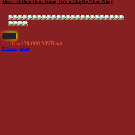
Đèn Led Đom Đóm Trang Trí Có Chế Độ Nhấp Nháy
120.000 VNĐ
Giá
Giá:
/Sợi
Thêm vào giỏ hàng