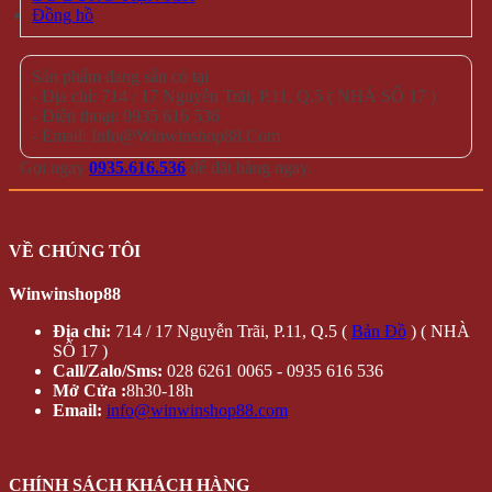
Đồng hồ
Sản phẩm đang sẵn có tại
- Địa chỉ: 714 / 17 Nguyễn Trãi, P.11, Q.5 ( NHÀ SỐ 17 )
- Điện thoại: 0935 616 536
- Email: Info@Winwinshop88.Com
Gọi ngay
0935.616.536
để đặt hàng ngay.
VỀ CHÚNG TÔI
Winwinshop88
Địa chỉ:
714 / 17 Nguyễn Trãi, P.11, Q.5 (
Bản Đồ
) ( NHÀ
SỐ 17 )
Call/Zalo/Sms:
028 6261 0065 - 0935 616 536
Mở Cửa :
8h30-18h
Email:
info@winwinshop88.com
CHÍNH SÁCH KHÁCH HÀNG