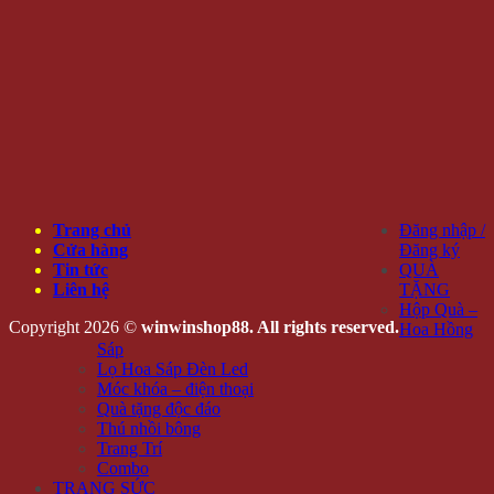
Trang chủ
Đăng nhập /
Cửa hàng
Đăng ký
Tin tức
QUÀ
Liên hệ
TẶNG
Hộp Quà –
Copyright 2026 ©
winwinshop88. All rights reserved.
Hoa Hồng
Sáp
Lọ Hoa Sáp Đèn Led
Móc khóa – điện thoại
Quà tặng độc đáo
Thú nhồi bông
Trang Trí
Combo
TRANG SỨC