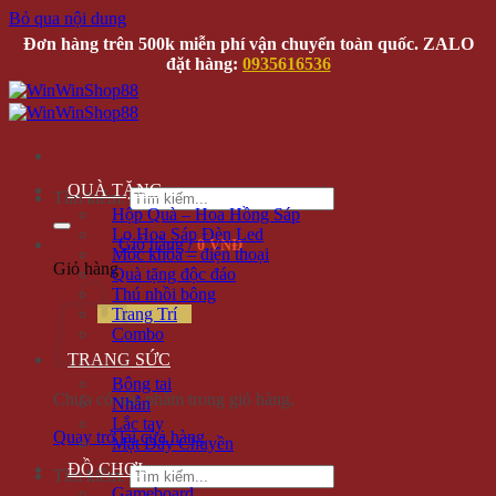
Bỏ qua nội dung
Đơn hàng trên 500k miễn phí vận chuyển toàn quốc. ZALO
đặt hàng:
0935616536
QUÀ TẶNG
Tìm kiếm:
Hộp Quà – Hoa Hồng Sáp
Lọ Hoa Sáp Đèn Led
Giỏ hàng /
0 VNĐ
Móc khóa – điện thoại
Giỏ hàng
Quà tặng độc đáo
Thú nhồi bông
Trang Trí
Combo
TRANG SỨC
Bông tai
Chưa có sản phẩm trong giỏ hàng.
Nhẫn
Lắc tay
Quay trở lại cửa hàng
Mặt Dây Chuyền
ĐỒ CHƠI
Tìm kiếm:
Gameboard