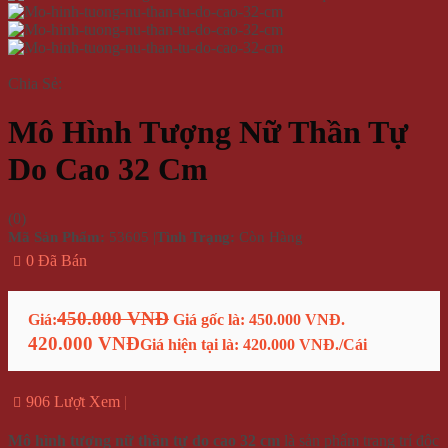
Chia Sẻ:
Mô Hình Tượng Nữ Thần Tự
Do Cao 32 Cm
(
0
)
Mã Sản Phẩm:
53605
|
Tình Trạng:
Còn Hàng
0 Đã Bán
450.000 VNĐ
Giá:
Giá gốc là: 450.000 VNĐ.
420.000 VNĐ
Giá hiện tại là: 420.000 VNĐ.
/Cái
906 Lượt Xem
Mô hình tượng nữ thần tự do cao 32 cm
là sản phẩm trang trí độc