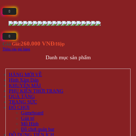
260.000 VNĐ
Giá
Giá:
/Hộp
Thêm vào giỏ hàng
Danh mục sản phẩm
HÀNG MỚI VỀ
Hình Xăm Dán
KHUYẾN MÃI
PHỤ KIỆN THỜI TRANG
QUÀ TẶNG
TRANG SỨC
ĐỒ CHƠI
Gameboard
Giải trí
Mô Hình
Đồ chơi quán bar
ĐỒ DÙNG TIỆN ÍCH