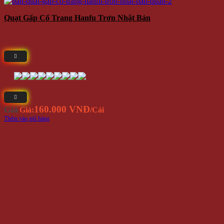
Quạt Gấp Cổ Trang Hanfu Trơn Nhật Bản
160.000 VNĐ
Giá
Giá:
/Cái
Thêm vào giỏ hàng