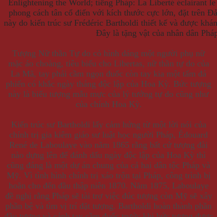
Enlightening the World; tiếng Pháp: La Liberté éclairant 
phong cách tân cổ điển với kích thước cực lớn, đặt trên 
này do kiến trúc sư Frédéric Bartholdi thiết kế và được kh
Đây là tặng vật của nhân dân Ph
Tượng Nữ thần Tự do có hình dáng một người phụ nữ
mặc áo choàng, tiêu biểu cho Libertas, nữ thần tự do của
La Mã, tay phải cầm ngọn đuốc còn tay kia một tấm đá
phiến có khắc ngày tháng độc lập của Hoa Kỳ. Bức tượng
này là biểu tượng mẫu mực của lý tưởng tự do cũng như
của chính Hoa Kỳ.
Kiến trúc sư Bartholdi lấy cảm hứng từ một lời nói của
chính trị gia kiêm giáo sư luật học người Pháp, Édouard
René de Laboulaye vào năm 1865 rằng bất cứ tượng đài
nào dựng lên để đánh dấu ngày độc lập của Hoa Kỳ thì
cũng đáng là một dự án chung của cả hai dân tộc Pháp và
Mỹ. Vì tình hình chính trị xáo trộn tại Pháp, công trình bị
hoãn cho đến đầu thập niên 1870. Năm 1875, Laboulaye
đề nghị rằng Pháp sẽ tài trợ việc đúc tượng còn Mỹ sẽ xây
phần bệ và tìm vị trí đặt tượng. Bartholdi hoàn thành phần
đầu tượng và cánh tay cầm đuốc trước khi bức tượng được