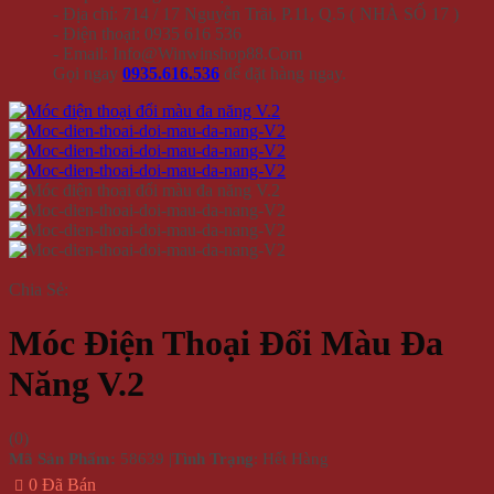
- Địa chỉ: 714 / 17 Nguyễn Trãi, P.11, Q.5 ( NHÀ SỐ 17 )
- Điện thoại: 0935 616 536
- Email: Info@Winwinshop88.Com
Gọi ngay
0935.616.536
để đặt hàng ngay.
Chia Sẻ:
Móc Điện Thoại Đổi Màu Đa
Năng V.2
(
0
)
Mã Sản Phẩm:
58639
|
Tình Trạng
: Hết Hàng
0 Đã Bán