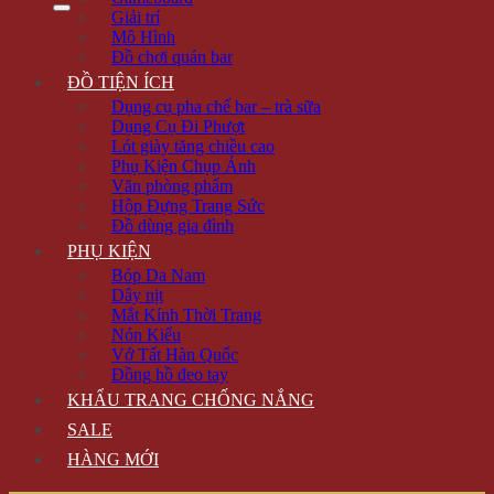
Giải trí
Mô Hình
Đồ chơi quán bar
ĐỒ TIỆN ÍCH
Dụng cụ pha chế bar – trà sữa
Dụng Cụ Đi Phượt
Lót giày tăng chiều cao
Phụ Kiện Chụp Ảnh
Văn phòng phẩm
Hộp Đựng Trang Sức
Đồ dùng gia đình
PHỤ KIỆN
Bóp Da Nam
Dây nịt
Mắt Kính Thời Trang
Nón Kiểu
Vớ Tất Hàn Quốc
Đồng hồ đeo tay
KHẨU TRANG CHỐNG NẮNG
SALE
HÀNG MỚI