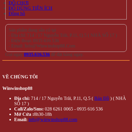
ĐỒ CHƠI
ĐỒ DÙNG TIỆN ÍCH
Đồng hồ
Sản phẩm đang sẵn có tại
- Địa chỉ: 714 / 17 Nguyễn Trãi, P.11, Q.5 ( NHÀ SỐ 17 )
- Điện thoại: 0935 616 536
- Email: Info@Winwinshop88.Com
Gọi ngay
0935.616.536
để đặt hàng ngay.
VỀ CHÚNG TÔI
Winwinshop88
Địa chỉ:
714 / 17 Nguyễn Trãi, P.11, Q.5 (
Bản Đồ
) ( NHÀ
SỐ 17 )
Call/Zalo/Sms:
028 6261 0065 - 0935 616 536
Mở Cửa :
8h30-18h
Email:
info@winwinshop88.com