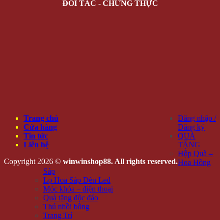
ĐỐI TÁC - CHỨNG THỰC
Trang chủ
Đăng nhập /
Cửa hàng
Đăng ký
Tin tức
QUÀ
Liên hệ
TẶNG
Hộp Quà –
Copyright 2026 ©
winwinshop88. All rights reserved.
Hoa Hồng
Sáp
Lọ Hoa Sáp Đèn Led
Móc khóa – điện thoại
Quà tặng độc đáo
Thú nhồi bông
Trang Trí