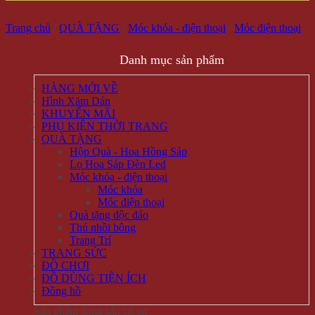
Trang chủ
/
QUÀ TẶNG
/
Móc khóa - điện thoại
/
Móc điện thoại
Danh mục sản phẩm
HÀNG MỚI VỀ
Hình Xăm Dán
KHUYẾN MÃI
PHỤ KIỆN THỜI TRANG
QUÀ TẶNG
Hộp Quà - Hoa Hồng Sáp
Lọ Hoa Sáp Đèn Led
Móc khóa - điện thoại
Móc khóa
Móc điện thoại
Quà tặng độc đáo
Thú nhồi bông
Trang Trí
TRANG SỨC
ĐỒ CHƠI
ĐỒ DÙNG TIỆN ÍCH
Đồng hồ
Sản phẩm đang sẵn có tại