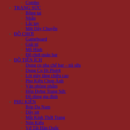
Combo
TRANG SỨC
Bông tai
Nhẫn
Lắc tay
Mặt Dây Chuyền
ĐỒ CHƠI
Gameboard
Giải trí
Mô Hình
Đồ chơi quán bar
ĐỒ TIỆN ÍCH
Dụng cụ pha chế bar – trà sữa
Dụng Cụ Đi Phượt
Lót giày tăng chiều cao
Phụ Kiện Chụp Ảnh
Văn phòng phẩm
Hộp Đựng Trang Sức
Đồ dùng gia đình
PHỤ KIỆN
Bóp Da Nam
Dây nịt
Mắt Kính Thời Trang
Nón Kiểu
Vớ Tất Hàn Quốc