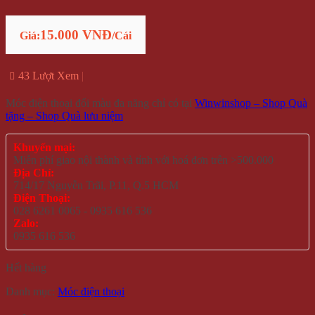
15.000 VNĐ
Giá:
/Cái
43 Lượt Xem
Móc điện thoại đổi màu đa năng chỉ có tại
Winwinshop – Shop Quà
tặng – Shop Quà lưu niệm
Khuyến mại:
Miễn phí giao nội thành và tỉnh với hoá đơn trên >500.000
Địa Chỉ:
714/17 Nguyễn Trãi, P.11, Q.5 HCM
Điện Thoại:
028 6261 0065 - 0935 616 536
Zalo:
0935 616 536
Hết hàng
Danh mục:
Móc điện thoại