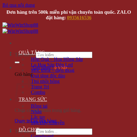
Bỏ qua nội dung
Đơn hàng trên 500k miễn phí vận chuyển toàn quốc. ZALO
đặt hàng:
0935616536
QUÀ TẶNG
Tìm kiếm:
Hộp Quà – Hoa Hồng Sáp
Lọ Hoa Sáp Đèn Led
Giỏ hàng /
0 VNĐ
Móc khóa – điện thoại
Giỏ hàng
Quà tặng độc đáo
Thú nhồi bông
Trang Trí
Combo
TRANG SỨC
Bông tai
Chưa có sản phẩm trong giỏ hàng.
Nhẫn
Lắc tay
Quay trở lại cửa hàng
Mặt Dây Chuyền
ĐỒ CHƠI
Tìm kiếm:
Gameboard