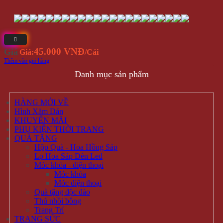
45.000 VNĐ
Giá
Giá:
/Cái
Thêm vào giỏ hàng
Danh mục sản phẩm
HÀNG MỚI VỀ
Hình Xăm Dán
KHUYẾN MÃI
PHỤ KIỆN THỜI TRANG
QUÀ TẶNG
Hộp Quà - Hoa Hồng Sáp
Lọ Hoa Sáp Đèn Led
Móc khóa - điện thoại
Móc khóa
Móc điện thoại
Quà tặng độc đáo
Thú nhồi bông
Trang Trí
TRANG SỨC