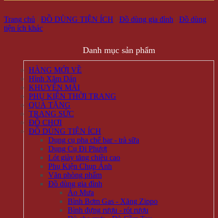
Trang chủ
/
ĐỒ DÙNG TIỆN ÍCH
/
Đồ dùng gia đình
/
Đồ dùng
tiện ích khác
Danh mục sản phẩm
HÀNG MỚI VỀ
Hình Xăm Dán
KHUYẾN MÃI
PHỤ KIỆN THỜI TRANG
QUÀ TẶNG
TRANG SỨC
ĐỒ CHƠI
ĐỒ DÙNG TIỆN ÍCH
Dụng cụ pha chế bar - trà sữa
Dụng Cụ Đi Phượt
Lót giày tăng chiều cao
Phụ Kiện Chụp Ảnh
Văn phòng phẩm
Đồ dùng gia đình
Áo Mưa
Bình Bơm Gas - Xăng Zippo
Bình đựng rượu - rót rượu