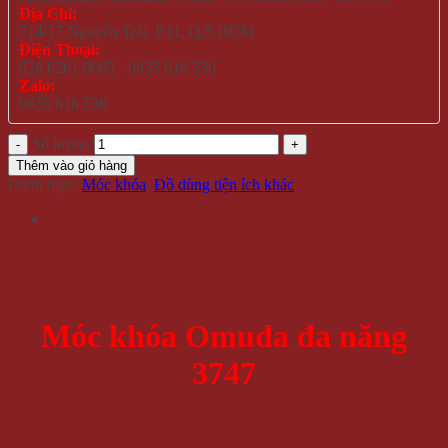
Địa Chỉ:
714/17 Nguyễn Trãi, P.11, Q.5 HCM
Điện Thoại:
028 6261 0065 - 0935 616 536
Zalo:
0935 616 536
Số lượng
Thêm vào giỏ hàng
Danh mục:
Móc khóa
,
Đồ dùng tiện ích khác
Móc khóa Omuda đa năng
3747