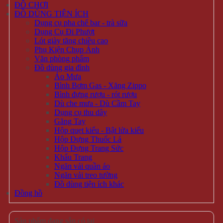
ĐỒ CHƠI
ĐỒ DÙNG TIỆN ÍCH
Dụng cụ pha chế bar - trà sữa
Dụng Cụ Đi Phượt
Lót giày tăng chiều cao
Phụ Kiện Chụp Ảnh
Văn phòng phẩm
Đồ dùng gia đình
Áo Mưa
Bình Bơm Gas - Xăng Zippo
Bình đựng rượu - rót rượu
Dù che mưa - Dù Cầm Tay
Dụng cụ thu dây
Găng Tay
Hộp quẹt kiểu - Bật lửa kiểu
Hộp Đựng Thuốc Lá
Hộp Đựng Trang Sức
Khẩu Trang
Ngăn vải quần áo
Ngăn vải treo tường
Đồ dùng tiện ích khác
Đồng hồ
Sản phẩm đang sẵn có tại