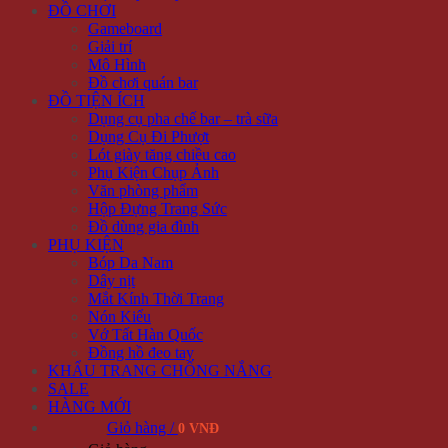
ĐỒ CHƠI
Gameboard
Giải trí
Mô Hình
Đồ chơi quán bar
ĐỒ TIỆN ÍCH
Dụng cụ pha chế bar – trà sữa
Dụng Cụ Đi Phượt
Lót giày tăng chiều cao
Phụ Kiện Chụp Ảnh
Văn phòng phẩm
Hộp Đựng Trang Sức
Đồ dùng gia đình
PHỤ KIỆN
Bóp Da Nam
Dây nịt
Mắt Kính Thời Trang
Nón Kiểu
Vớ Tất Hàn Quốc
Đồng hồ đeo tay
KHẨU TRANG CHỐNG NẮNG
SALE
HÀNG MỚI
Giỏ hàng /
0 VNĐ