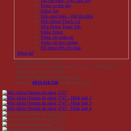
Dù che mưa - Dù Cầm Tay
Dụng cụ thu dây
Găng Tay
Hộp quẹt kiểu - Bật lửa kiểu
Hộp Đựng Thuốc Lá
Hộp Đựng Trang Sức
Khẩu Trang
Ngăn vải quần áo
Ngăn vải treo tường
Đồ dùng tiện ích khác
Đồng hồ
Sản phẩm đang sẵn có tại
- Địa chỉ: 714 / 17 Nguyễn Trãi, P.11, Q.5 ( NHÀ SỐ 17 )
- Điện thoại: 0935 616 536
- Email: Info@Winwinshop88.Com
Gọi ngay
0935.616.536
để đặt hàng ngay.