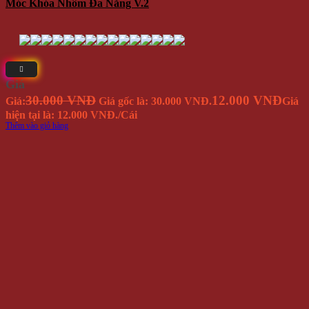
Móc Khóa Nhôm Đa Năng V.2
Giá
30.000 VNĐ
12.000 VNĐ
Giá:
Giá gốc là: 30.000 VNĐ.
Giá
hiện tại là: 12.000 VNĐ.
/Cái
Thêm vào giỏ hàng