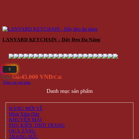
LANYARD KEYCHAIN – Dây Đeo Đa Năng
45.000 VNĐ
Giá
Giá:
/Cái
Thêm vào giỏ hàng
Danh mục sản phẩm
HÀNG MỚI VỀ
Hình Xăm Dán
KHUYẾN MÃI
PHỤ KIỆN THỜI TRANG
QUÀ TẶNG
TRANG SỨC