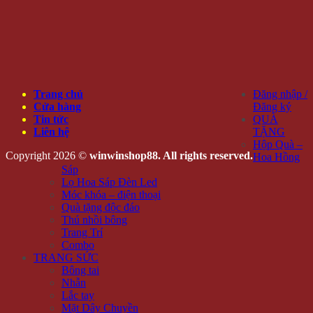
Trang chủ
Đăng nhập /
Cửa hàng
Đăng ký
Tin tức
QUÀ
Liên hệ
TẶNG
Hộp Quà –
Copyright 2026 ©
winwinshop88. All rights reserved.
Hoa Hồng
Sáp
Lọ Hoa Sáp Đèn Led
Móc khóa – điện thoại
Quà tặng độc đáo
Thú nhồi bông
Trang Trí
Combo
TRANG SỨC
Bông tai
Nhẫn
Lắc tay
Mặt Dây Chuyền