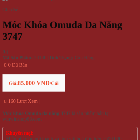
Chia Sẻ:
Móc Khóa Omuda Đa Năng
3747
(
0
)
Mã Sản Phẩm:
33130
|
Tình Trạng:
Còn Hàng
0 Đã Bán
85.000 VNĐ
Giá:
/Cái
160 Lượt Xem
Móc khóa Omuda đa năng 3747
là sản phẩm bán tại
winwinshop88.com
Khuyến mại:
Miễn phí giao nội thành và tỉnh với hoá đơn trên >500.000