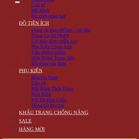
Giải trí
Mô Hình
Đồ chơi quán bar
ĐỒ TIỆN ÍCH
Dụng cụ pha chế bar – trà sữa
Dụng Cụ Đi Phượt
Lót giày tăng chiều cao
Phụ Kiện Chụp Ảnh
Văn phòng phẩm
Hộp Đựng Trang Sức
Đồ dùng gia đình
PHỤ KIỆN
Bóp Da Nam
Dây nịt
Mắt Kính Thời Trang
Nón Kiểu
Vớ Tất Hàn Quốc
Đồng hồ đeo tay
KHẨU TRANG CHỐNG NẮNG
SALE
HÀNG MỚI