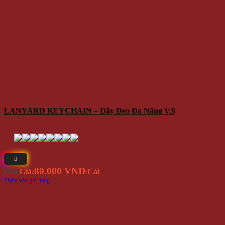
LANYARD KEYCHAIN – Dây Đeo Đa Năng V.9
80.000 VNĐ
Giá
Giá:
/Cái
Thêm vào giỏ hàng