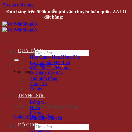
Bỏ qua nội dung
Đơn hàng trên 500k miễn phí vận chuyển toàn quốc. ZALO
đặt hàng:
0935616536
QUÀ TẶNG
Tìm kiếm:
Hộp Quà – Hoa Hồng Sáp
Lọ Hoa Sáp Đèn Led
Giỏ hàng /
0 VNĐ
Móc khóa – điện thoại
Giỏ hàng
Quà tặng độc đáo
Thú nhồi bông
Trang Trí
Combo
TRANG SỨC
Bông tai
Chưa có sản phẩm trong giỏ hàng.
Nhẫn
Lắc tay
Quay trở lại cửa hàng
Mặt Dây Chuyền
ĐỒ CHƠI
Tìm kiếm:
Gameboard