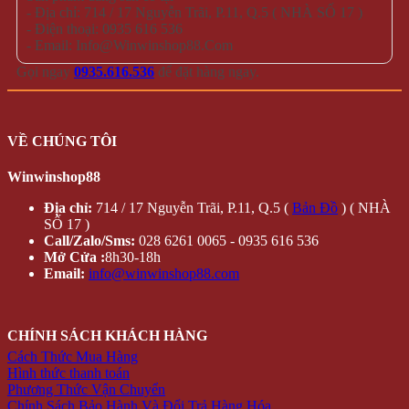
- Địa chỉ: 714 / 17 Nguyễn Trãi, P.11, Q.5 ( NHÀ SỐ 17 )
- Điện thoại: 0935 616 536
- Email: Info@Winwinshop88.Com
Gọi ngay
0935.616.536
để đặt hàng ngay.
VỀ CHÚNG TÔI
Winwinshop88
Địa chỉ:
714 / 17 Nguyễn Trãi, P.11, Q.5 (
Bản Đồ
) ( NHÀ
SỐ 17 )
Call/Zalo/Sms:
028 6261 0065 - 0935 616 536
Mở Cửa :
8h30-18h
Email:
info@winwinshop88.com
CHÍNH SÁCH KHÁCH HÀNG
Cách Thức Mua Hàng
Hình thức thanh toán
Phương Thức Vận Chuyển
Chính Sách Bảo Hành Và Đổi Trả Hàng Hóa