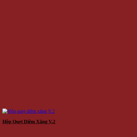
Hộp Quẹt Diêm Xăng V.2