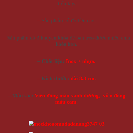
trên tay.
– Sản phẩm có độ bền cao.
– Sản phẩm có 3 khuyên khóa để bạn treo được nhiều chìa
khóa hơn.
– Chất liệu:
Inox + nhựa.
– Kích thước:
dài 8.3 cm.
– Màu sắc:
Viền đồng màu xanh dương, viền đồng
màu cam.