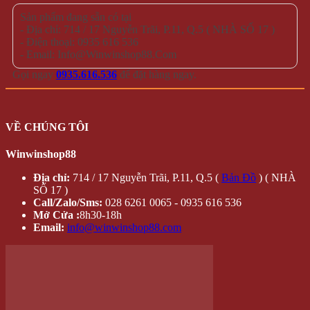
Trang chủ
Đăng nhập /
Cửa hàng
Đăng ký
Tin tức
QUÀ