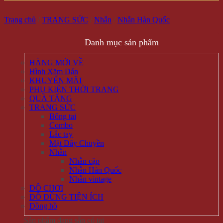
Trang chủ
/
TRANG SỨC
/
Nhẫn
/
Nhẫn Hàn Quốc
Danh mục sản phẩm
HÀNG MỚI VỀ
Hình Xăm Dán
KHUYẾN MÃI
PHỤ KIỆN THỜI TRANG
QUÀ TẶNG
TRANG SỨC
Bông tai
Combo
Lắc tay
Mặt Dây Chuyền
Nhẫn
Nhẫn cặp
Nhẫn Hàn Quốc
Nhẫn vintage
ĐỒ CHƠI
ĐỒ DÙNG TIỆN ÍCH
Đồng hồ
Sản phẩm đang sẵn có tại