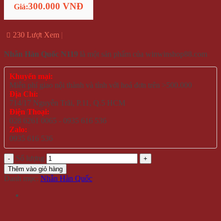
300.000 VNĐ
Giá:
230 Lượt Xem
Nhẫn Hàn Quốc N119
là một sản phẩm của winwinshop88.com
Khuyến mại:
Miễn phí giao nội thành và tỉnh với hoá đơn trên >500.000
Địa Chỉ:
714/17 Nguyễn Trãi, P.11, Q.5 HCM
Điện Thoại:
028 6261 0065 - 0935 616 536
Zalo:
0935 616 536
Số lượng
Thêm vào giỏ hàng
Danh mục:
Nhẫn Hàn Quốc