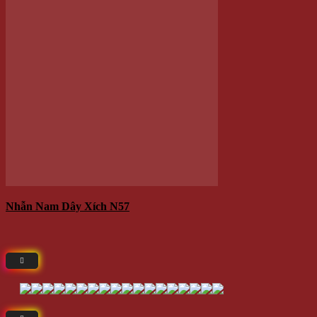
ĐỒ DÙNG TIỆN ÍCH
Đồng hồ
Sản phẩm đang sẵn có tại
- Địa chỉ: 714 / 17 Nguyễn Trãi, P.11, Q.5 ( NHÀ SỐ 17 )
- Điện thoại: 0935 616 536
- Email: Info@Winwinshop88.Com
Gọi ngay
0935.616.536
để đặt hàng ngay.
VỀ CHÚNG TÔI
Winwinshop88
Địa chỉ:
714 / 17 Nguyễn Trãi, P.11, Q.5 (
Bản Đồ
) ( NHÀ
SỐ 17 )
Call/Zalo/Sms:
028 6261 0065 - 0935 616 536
Mở Cửa :
8h30-18h
Email:
info@winwinshop88.com