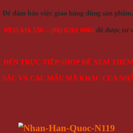
Để đảm bảo việc giao hàng đúng sản phẩm,
0935 616 536
– (08) 6261 0065
để được tư v
ĐẾN TRỰC TIẾP SHOP ĐỂ XEM THÊM
SẮC VÀ CÁC MẪU MÃ KHÁC CỦA NH