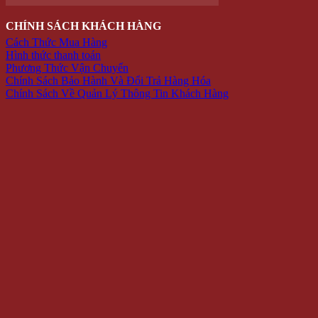
Liên hệ
TẶNG
Hộp Quà –
Copyright 2026 ©
winwinshop88. All rights reserved.
Hoa Hồng
Sáp
Lọ Hoa Sáp Đèn Led
Móc khóa – điện thoại
Quà tặng độc đáo
Thú nhồi bông
Trang Trí
Combo
TRANG SỨC
Bông tai
Nhẫn
Lắc tay
Mặt Dây Chuyền
ĐỒ CHƠI
Gameboard
Giải trí
Mô Hình
Đồ chơi quán bar
ĐỒ TIỆN ÍCH
Dụng cụ pha chế bar – trà sữa
Dụng Cụ Đi Phượt
Lót giày tăng chiều cao
Phụ Kiện Chụp Ảnh