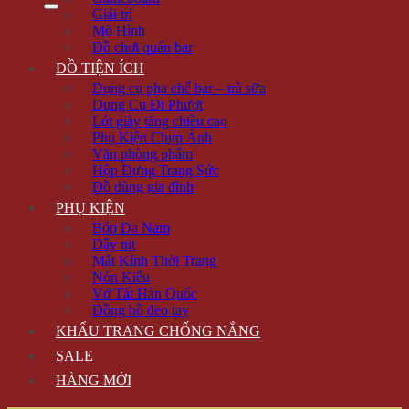
Giải trí
Mô Hình
Đồ chơi quán bar
ĐỒ TIỆN ÍCH
Dụng cụ pha chế bar – trà sữa
Dụng Cụ Đi Phượt
Lót giày tăng chiều cao
Phụ Kiện Chụp Ảnh
Văn phòng phẩm
Hộp Đựng Trang Sức
Đồ dùng gia đình
PHỤ KIỆN
Bóp Da Nam
Dây nịt
Mắt Kính Thời Trang
Nón Kiểu
Vớ Tất Hàn Quốc
Đồng hồ đeo tay
KHẨU TRANG CHỐNG NẮNG
SALE
HÀNG MỚI