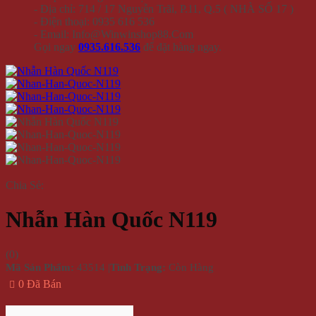
- Địa chỉ: 714 / 17 Nguyễn Trãi, P.11, Q.5 ( NHÀ SỐ 17 )
- Điện thoại: 0935 616 536
- Email: Info@Winwinshop88.Com
Gọi ngay
0935.616.536
để đặt hàng ngay.
Chia Sẻ:
Nhẫn Hàn Quốc N119
(
0
)
Mã Sản Phẩm:
43514
|
Tình Trạng:
Còn Hàng
0 Đã Bán