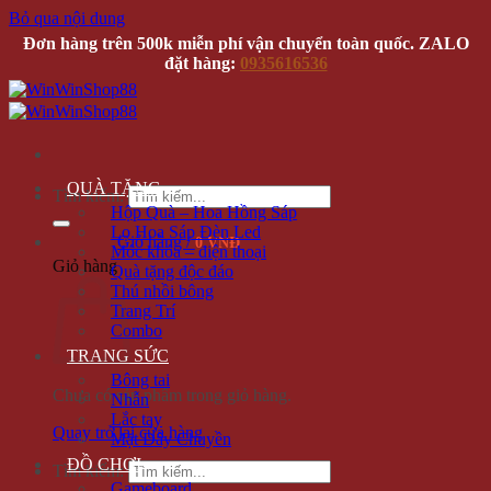
Bỏ qua nội dung
Đơn hàng trên 500k miễn phí vận chuyển toàn quốc. ZALO
đặt hàng:
0935616536
QUÀ TẶNG
Tìm kiếm:
Hộp Quà – Hoa Hồng Sáp
Lọ Hoa Sáp Đèn Led
Giỏ hàng /
0 VNĐ
Móc khóa – điện thoại
Giỏ hàng
Quà tặng độc đáo
Thú nhồi bông
Trang Trí
Combo
TRANG SỨC
Bông tai
Chưa có sản phẩm trong giỏ hàng.
Nhẫn
Lắc tay
Quay trở lại cửa hàng
Mặt Dây Chuyền
ĐỒ CHƠI
Tìm kiếm:
Gameboard