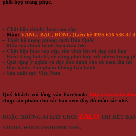
phối hợp trang phục.
– Chất liệu chính: Inox cao cấp
– Màu:
VÀNG, BẠC,
ĐỒNG (Liên hệ 0935 616 536 để đ
– Thiết kế mang phong cách Hàn Quốc
– Mẫu mã thịnh hành theo trào lưu
– Chất liệu inox cao cấp, tôn vinh lên vẻ đẹp của bạn
– Kiểu dáng tinh tế, dễ dàng phối hợp với nhiều trang p
– Quà tặng ý nghĩa và độc đáo dành cho cả nam lẫn nữ
– Bảo hành: Sản phẩm không bảo hành
– Sản xuất tại: Việt Nam
Quý khách vui lòng vào Facebook:
https://www.faceb
chụp sản phẩm cho các bạn xem đầy đủ màu sắc nhé.
ZALO
HOẶC NHỮNG AI HAY CHƠI
THÌ KẾT BẠ
ADMIN WINWINSHOP88 NHÉ.