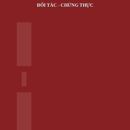
Văn phòng phẩm
Hộp Đựng Trang Sức
Đồ dùng gia đình
PHỤ KIỆN
Bóp Da Nam
Dây nịt
Mắt Kính Thời Trang
Nón Kiểu
Vớ Tất Hàn Quốc
Đồng hồ đeo tay
KHẨU TRANG CHỐNG NẮNG
SALE
HÀNG MỚI
Giỏ hàng /
0 VNĐ
Giỏ hàng
Chưa có sản phẩm trong giỏ hàng.
Quay trở lại cửa hàng