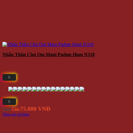
Nhẫn Thần Chú Om Mani Padme Hum N318
75.000 VNĐ
Giá
Giá:
Thêm vào giỏ hàng