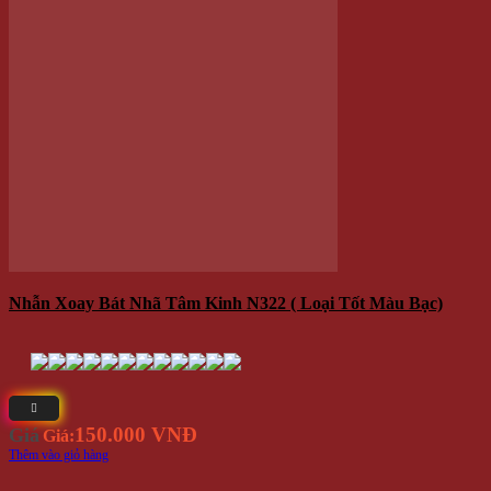
Nhẫn Nam Dây Xích N57