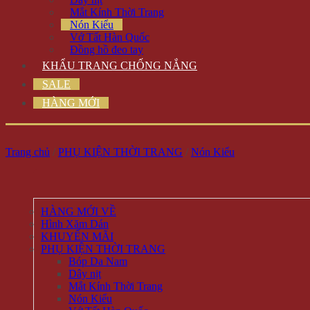
Mắt Kính Thời Trang
Nón Kiểu
Vớ Tất Hàn Quốc
Đồng hồ đeo tay
KHẨU TRANG CHỐNG NẮNG
SALE
HÀNG MỚI
Trang chủ
/
PHỤ KIỆN THỜI TRANG
/
Nón Kiểu
HÀNG MỚI VỀ
Hình Xăm Dán
KHUYẾN MÃI
PHỤ KIỆN THỜI TRANG
Bóp Da Nam
Dây nịt
Mắt Kính Thời Trang
Nón Kiểu