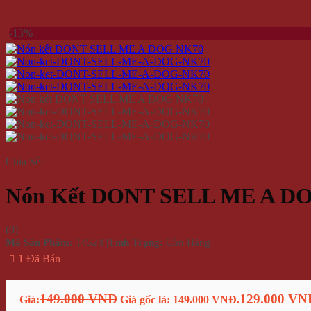
-13%
Chia Sẻ:
Nón Kết DONT SELL ME A D
(
0
)
Mã Sản Phẩm:
14528
|
Tình Trạng:
Còn Hàng
1 Đã Bán
149.000 VNĐ
129.000 VN
Giá:
Giá gốc là: 149.000 VNĐ.