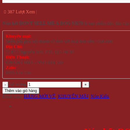
387 Lượt Xem
Nón kết DONT SELL ME A DOG NK70
là sản phẩm độc đáo củ
Khuyến mại:
Miễn phí giao nội thành và tỉnh với hoá đơn trên >500.000
Địa Chỉ:
714/17 Nguyễn Trãi, P.11, Q.5 HCM
Điện Thoại:
028 6261 0065 - 0935 616 536
Zalo:
0935 616 536
Số lượng
Thêm vào giỏ hàng
Danh mục:
HÀNG MỚI VỀ
,
KHUYẾN MÃI
,
Nón Kiểu