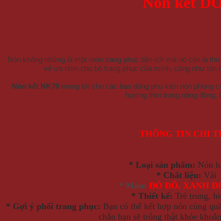
Nón kết D
Nón không những là một món trang phục tiện ích mà nó còn là thứ
vẻ ưa nhìn cho bộ trang phục của mình, cũng như tôn lê
Nón kết NK70
mang tới cho các bạn dòng phụ kiện nón phong c
hướng thời trang năng động, t
THÔNG TIN CHI T
* Loại sản phẩm:
Nón lư
* Chất liệu:
Vải
* Màu:
ĐỎ ĐÔ, XANH Đ
* Thiết kế:
Trẻ trung, hi
* Gợi ý phối trang phục:
Bạn có thể kết hợp nón cùng quần
chắn bạn sẽ trông thật khỏe khoắ