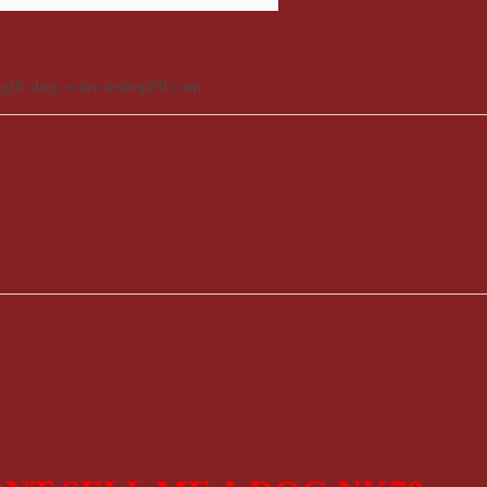
a gift shop winwinshop88.com