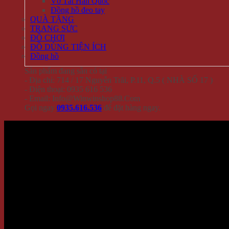
Vớ Tất Hàn Quốc
Đồng hồ đeo tay
QUÀ TẶNG
TRANG SỨC
ĐỒ CHƠI
ĐỒ DÙNG TIỆN ÍCH
Đồng hồ
Sản phẩm đang sẵn có tại
- Địa chỉ: 714 / 17 Nguyễn Trãi, P.11, Q.5 ( NHÀ SỐ 17 )
- Điện thoại: 0935 616 536
- Email: Info@Winwinshop88.Com
Gọi ngay
0935.616.536
để đặt hàng ngay.