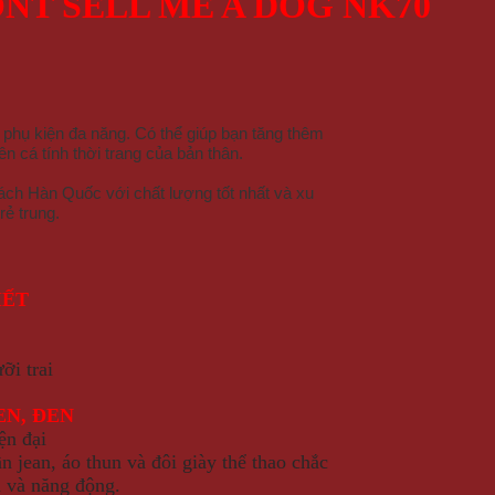
ONT SELL ME A DOG NK70
 phụ kiện đa năng. Có thể giúp bạn tăng thêm
n cá tính thời trang của bản thân.
ách Hàn Quốc với chất lượng tốt nhất và xu
rẻ trung.
IẾT
ỡi trai
EN, ĐEN
ện đại
 jean, áo thun và đôi giày thể thao chắc
n và năng động.