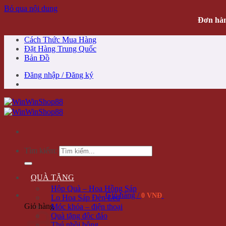
Bỏ qua nội dung
Đơn hàn
Cách Thức Mua Hàng
Đặt Hàng Trung Quốc
Bản Đồ
Đăng nhập / Đăng ký
Tìm kiếm:
QUÀ TẶNG
Hộp Quà – Hoa Hồng Sáp
Giỏ hàng /
0 VNĐ
Lọ Hoa Sáp Đèn Led
Giỏ hàng
Móc khóa – điện thoại
Quà tặng độc đáo
Thú nhồi bông