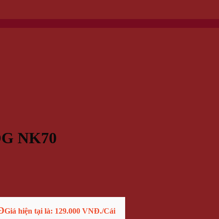
OG NK70
Đ
Giá hiện tại là: 129.000 VNĐ.
/Cái