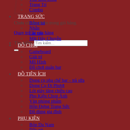
Trang Trí
Combo
TRANG SỨC
Chưa có sản phẩm trong giỏ hàng.
Bông tai
Nhẫn
Quay trở lại cửa hàng
Lắc tay
Mặt Dây Chuyền
Tìm kiếm:
ĐỒ CHƠI
Gameboard
Giải trí
Mô Hình
Đồ chơi quán bar
ĐỒ TIỆN ÍCH
Dụng cụ pha chế bar – trà sữa
Dụng Cụ Đi Phượt
Lót giày tăng chiều cao
Phụ Kiện Chụp Ảnh
Văn phòng phẩm
Hộp Đựng Trang Sức
Đồ dùng gia đình
PHỤ KIỆN
Bóp Da Nam
Dây nịt