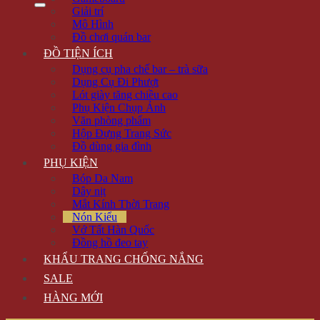
Giải trí
Mô Hình
Đồ chơi quán bar
ĐỒ TIỆN ÍCH
Dụng cụ pha chế bar – trà sữa
Dụng Cụ Đi Phượt
Lót giày tăng chiều cao
Phụ Kiện Chụp Ảnh
Văn phòng phẩm
Hộp Đựng Trang Sức
Đồ dùng gia đình
PHỤ KIỆN
Bóp Da Nam
Dây nịt
Mắt Kính Thời Trang
Nón Kiểu
Vớ Tất Hàn Quốc
Đồng hồ đeo tay
KHẨU TRANG CHỐNG NẮNG
SALE
HÀNG MỚI