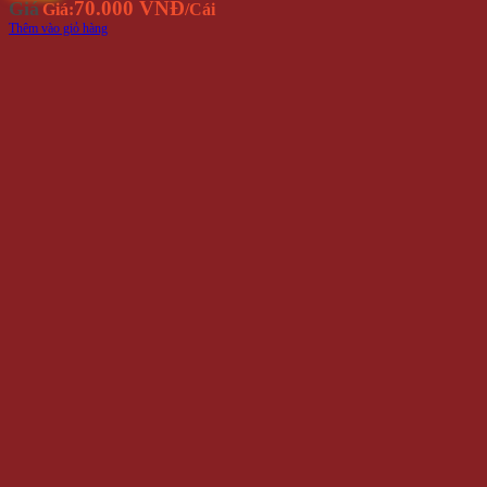
Nón Kết Hàn Quốc NK462
129.000 VNĐ
Giá
Giá:
/Cái
Thêm vào giỏ hàng
Danh mục sản phẩm
HÀNG MỚI VỀ
Hình Xăm Dán
KHUYẾN MÃI
PHỤ KIỆN THỜI TRANG
Bóp Da Nam
Dây nịt
Mắt Kính Thời Trang
Nón Kiểu
Vớ Tất Hàn Quốc
Đồng hồ đeo tay