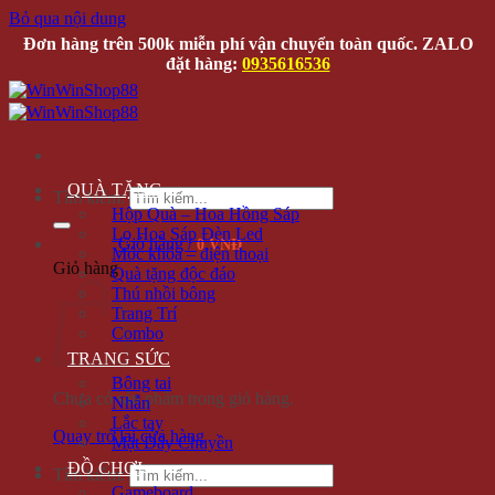
Bỏ qua nội dung
Đơn hàng trên 500k miễn phí vận chuyển toàn quốc. ZALO
đặt hàng:
0935616536
QUÀ TẶNG
Tìm kiếm:
Hộp Quà – Hoa Hồng Sáp
Lọ Hoa Sáp Đèn Led
Giỏ hàng /
0 VNĐ
Móc khóa – điện thoại
Giỏ hàng
Quà tặng độc đáo
Thú nhồi bông
Trang Trí
Combo
TRANG SỨC
Bông tai
Chưa có sản phẩm trong giỏ hàng.
Nhẫn
Lắc tay
Quay trở lại cửa hàng
Mặt Dây Chuyền
ĐỒ CHƠI
Tìm kiếm:
Gameboard