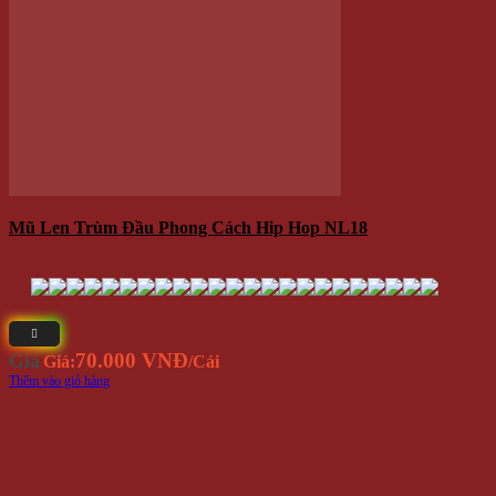
Hết hàng
Nón Len Mặt Cười NL14
89.000 VNĐ
Giá
Giá:
/Cái
Đọc tiếp