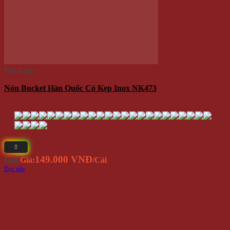
149.000 VNĐ
Giá
Giá:
/Cái
Đọc tiếp