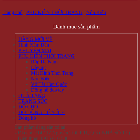
Trang chủ
/
PHỤ KIỆN THỜI TRANG
/
Nón Kiểu
Danh mục sản phẩm
HÀNG MỚI VỀ
Hình Xăm Dán
KHUYẾN MÃI
PHỤ KIỆN THỜI TRANG
Bóp Da Nam
Dây nịt
Mắt Kính Thời Trang
Nón Kiểu
Vớ Tất Hàn Quốc
Đồng hồ đeo tay
QUÀ TẶNG
TRANG SỨC
ĐỒ CHƠI
ĐỒ DÙNG TIỆN ÍCH
Đồng hồ
Sản phẩm đang sẵn có tại
- Địa chỉ: 714 / 17 Nguyễn Trãi, P.11, Q.5 ( NHÀ SỐ 17 )
- Điện thoại: 0935 616 536