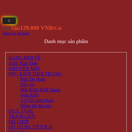
Thú nhồi bông
Trang Trí
Combo
TRANG SỨC
Bông tai
Nhẫn
Lắc tay
Mặt Dây Chuyền
ĐỒ CHƠI
Gameboard
Giải trí
Mô Hình
Đồ chơi quán bar
ĐỒ TIỆN ÍCH
Dụng cụ pha chế bar – trà sữa
Dụng Cụ Đi Phượt
Lót giày tăng chiều cao
Phụ Kiện Chụp Ảnh
Văn phòng phẩm
Hộp Đựng Trang Sức
Đồ dùng gia đình
PHỤ KIỆN
Bóp Da Nam
Dây nịt
Mắt Kính Thời Trang