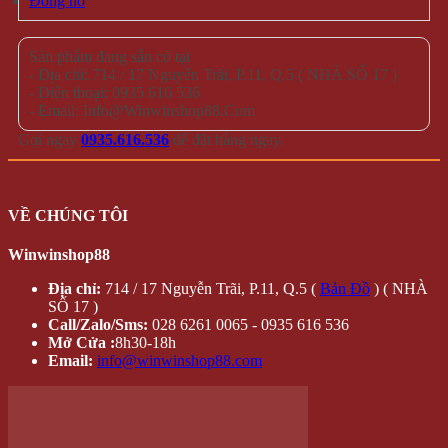
Nón Kiểu
Vớ Tất Hàn Quốc
Đồng hồ đeo tay
KHẨU TRANG CHỐNG NẮNG
SALE
HÀNG MỚI
Giỏ hàng /
0 VNĐ
Giỏ hàng
Chưa có sản phẩm trong giỏ hàng.
Quay trở lại cửa hàng