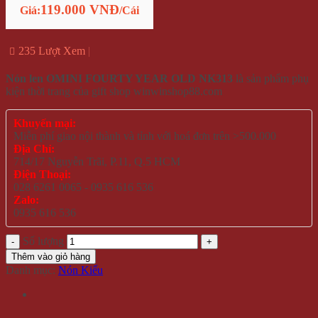
119.000 VNĐ
Giá:
/Cái
235 Lượt Xem
Nón len OMINI FOURTY YEAR OLD NK313
là sản phẩm phụ
kiện thời trang của gift shop winwinshop88.com
Khuyến mại:
Miễn phí giao nội thành và tỉnh với hoá đơn trên >500.000
Địa Chỉ:
714/17 Nguyễn Trãi, P.11, Q.5 HCM
Điện Thoại:
028 6261 0065 - 0935 616 536
Zalo:
0935 616 536
Số lượng
Thêm vào giỏ hàng
Danh mục:
Nón Kiểu