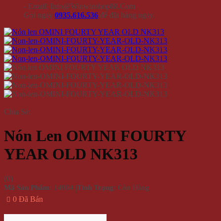
- Email: Info@Winwinshop88.Com
Gọi ngay
0935.616.536
để đặt hàng ngay.
Chia Sẻ:
Nón Len OMINI FOURTY
YEAR OLD NK313
(
0
)
Mã Sản Phẩm:
14904
|
Tình Trạng:
Còn Hàng
0 Đã Bán