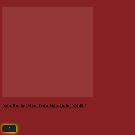
QUÀ TẶNG
TRANG SỨC
ĐỒ CHƠI
ĐỒ DÙNG TIỆN ÍCH
Đồng hồ
Sản phẩm đang sẵn có tại
- Địa chỉ: 714 / 17 Nguyễn Trãi, P.11, Q.5 ( NHÀ SỐ 17 )
- Điện thoại: 0935 616 536
- Email: Info@Winwinshop88.Com
Gọi ngay
0935.616.536
để đặt hàng ngay.
VỀ CHÚNG TÔI
Winwinshop88
Địa chỉ:
714 / 17 Nguyễn Trãi, P.11, Q.5 (
Bản Đồ
) ( NHÀ
SỐ 17 )
Call/Zalo/Sms:
028 6261 0065 - 0935 616 536
Mở Cửa :
8h30-18h
Email:
info@winwinshop88.com