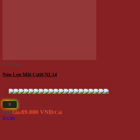
Mũ Len Trùm Đầu Phong Cách Hip Hop NL17
70.000 VNĐ
Giá
Giá:
/Cái
Thêm vào giỏ hàng