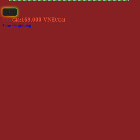
169.000 VNĐ
Giá
Giá:
/Cái
Thêm vào giỏ hàng