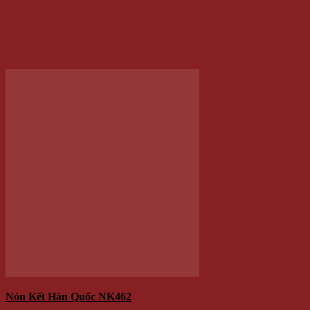
ĐỐI TÁC - CHỨNG THỰC
Trang chủ
Đăng nhập /
Cửa hàng
Đăng ký
Tin tức
QUÀ
Liên hệ
TẶNG
Hộp Quà –
Copyright 2026 ©
winwinshop88. All rights reserved.
Hoa Hồng
Sáp
Lọ Hoa Sáp Đèn Led
Móc khóa – điện thoại
Quà tặng độc đáo