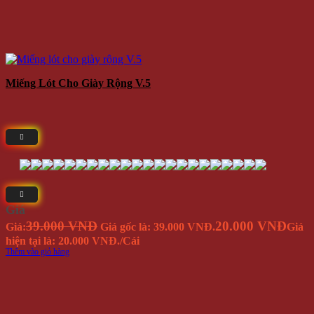
Miếng Lót Cho Giày Rộng V.5
Giá
39.000 VNĐ
20.000 VNĐ
Giá:
Giá gốc là: 39.000 VNĐ.
Giá
hiện tại là: 20.000 VNĐ.
/Cái
Thêm vào giỏ hàng