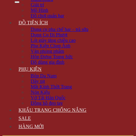
Giải trí
Mô Hình
Đồ chơi quán bar
ĐỒ TIỆN ÍCH
Dụng cụ pha chế bar – trà sữa
Dụng Cụ Đi Phượt
Lót giày tăng chiều cao
Phụ Kiện Chụp Ảnh
Văn phòng phẩm
Hộp Đựng Trang Sức
Đồ dùng gia đình
PHỤ KIỆN
Bóp Da Nam
Dây nịt
Mắt Kính Thời Trang
Nón Kiểu
Vớ Tất Hàn Quốc
Đồng hồ đeo tay
KHẨU TRANG CHỐNG NẮNG
SALE
HÀNG MỚI