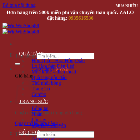
Bỏ qua nội dung
MUA NHIỀU
Đơn hàng trên 500k miễn phí vận chuyển toàn quốc. ZALO
đặt hàng:
0935616536
QUÀ TẶNG
Tìm kiếm:
Hộp Quà – Hoa Hồng Sáp
Lọ Hoa Sáp Đèn Led
Giỏ hàng /
0 VNĐ
Móc khóa – điện thoại
Giỏ hàng
Quà tặng độc đáo
Thú nhồi bông
Trang Trí
Combo
TRANG SỨC
Bông tai
Chưa có sản phẩm trong giỏ hàng.
Nhẫn
Lắc tay
Quay trở lại cửa hàng
Mặt Dây Chuyền
ĐỒ CHƠI
Tìm kiếm:
Gameboard