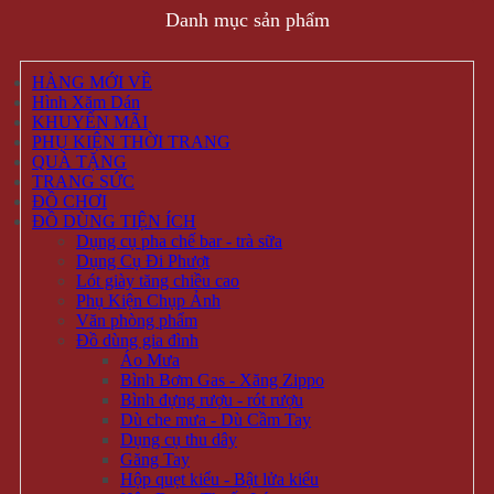
Danh mục sản phẩm
HÀNG MỚI VỀ
Hình Xăm Dán
KHUYẾN MÃI
PHỤ KIỆN THỜI TRANG
QUÀ TẶNG
TRANG SỨC
ĐỒ CHƠI
ĐỒ DÙNG TIỆN ÍCH
Dụng cụ pha chế bar - trà sữa
Dụng Cụ Đi Phượt
Lót giày tăng chiều cao
Phụ Kiện Chụp Ảnh
Văn phòng phẩm
Đồ dùng gia đình
Áo Mưa
Bình Bơm Gas - Xăng Zippo
Bình đựng rượu - rót rượu
Dù che mưa - Dù Cầm Tay
Dụng cụ thu dây
Găng Tay
Hộp quẹt kiểu - Bật lửa kiểu