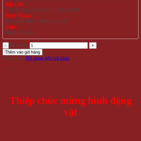
Địa Chỉ:
714/17 Nguyễn Trãi, P.11, Q.5 HCM
Điện Thoại:
028 6261 0065 - 0935 616 536
Zalo:
0935 616 536
Số lượng
Thêm vào giỏ hàng
Danh mục:
Đồ dùng tiện ích khác
Thiệp chúc mừng hình động
vật