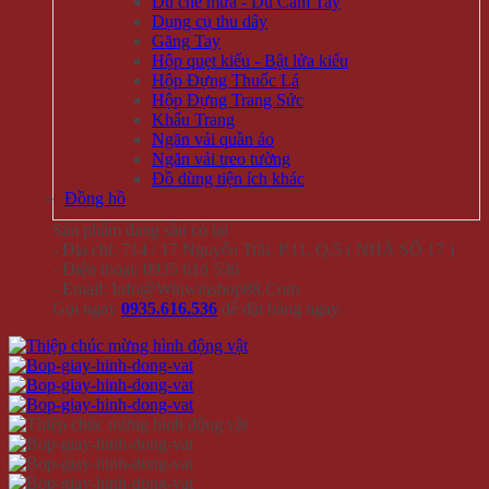
Dù che mưa - Dù Cầm Tay
Dụng cụ thu dây
Găng Tay
Hộp quẹt kiểu - Bật lửa kiểu
Hộp Đựng Thuốc Lá
Hộp Đựng Trang Sức
Khẩu Trang
Ngăn vải quần áo
Ngăn vải treo tường
Đồ dùng tiện ích khác
Đồng hồ
Sản phẩm đang sẵn có tại
- Địa chỉ: 714 / 17 Nguyễn Trãi, P.11, Q.5 ( NHÀ SỐ 17 )
- Điện thoại: 0935 616 536
- Email: Info@Winwinshop88.Com
Gọi ngay
0935.616.536
để đặt hàng ngay.