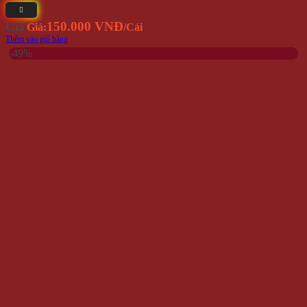
150.000 VNĐ
Giá
Giá:
/Cái
Thêm vào giỏ hàng
-49%