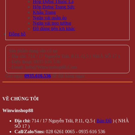
Hộp Đựng Thuốc Lá
Hộp Đựng Trang Sức
Khẩu Trang
Ngăn vải quần áo
Ngăn vải treo tường
Đồ dùng tiện ích khác
Đồng hồ
Sản phẩm đang sẵn có tại
- Địa chỉ: 714 / 17 Nguyễn Trãi, P.11, Q.5 ( NHÀ SỐ 17 )
- Điện thoại: 0935 616 536
- Email: Info@Winwinshop88.Com
Gọi ngay
0935.616.536
để đặt hàng ngay.
VỀ CHÚNG TÔI
Winwinshop88
Địa chỉ:
714 / 17 Nguyễn Trãi, P.11, Q.5 (
Bản Đồ
) ( NHÀ
SỐ 17 )
Call/Zalo/Sms:
028 6261 0065 - 0935 616 536