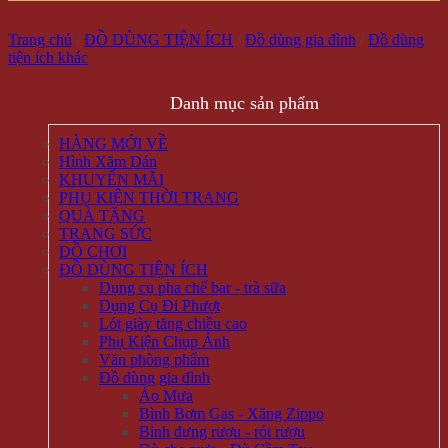
Trang chủ
/
ĐỒ DÙNG TIỆN ÍCH
/
Đồ dùng gia đình
/
Đồ dùng
tiện ích khác
Danh mục sản phẩm
HÀNG MỚI VỀ
Hình Xăm Dán
KHUYẾN MÃI
PHỤ KIỆN THỜI TRANG
QUÀ TẶNG
TRANG SỨC
ĐỒ CHƠI
ĐỒ DÙNG TIỆN ÍCH
Dụng cụ pha chế bar - trà sữa
Dụng Cụ Đi Phượt
Lót giày tăng chiều cao
Phụ Kiện Chụp Ảnh
Văn phòng phẩm
Đồ dùng gia đình
Áo Mưa
Bình Bơm Gas - Xăng Zippo
Bình đựng rượu - rót rượu