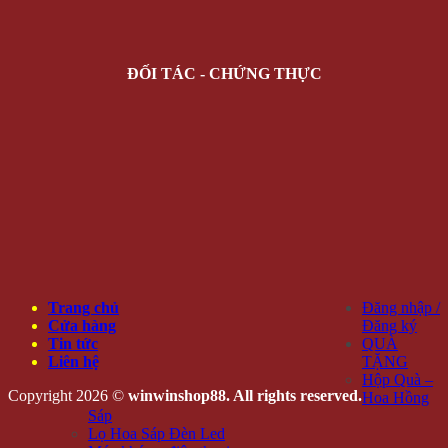
ĐỐI TÁC - CHỨNG THỰC
Trang chủ
Đăng nhập /
Cửa hàng
Đăng ký
Tin tức
QUÀ
Liên hệ
TẶNG
Hộp Quà –
Copyright 2026 ©
winwinshop88. All rights reserved.
Hoa Hồng
Sáp
Lọ Hoa Sáp Đèn Led