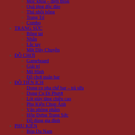
Móc khóa – điện thoại
Quà tặng độc đáo
Thú nhồi bông
Trang Trí
Combo
TRANG SỨC
Bông tai
Nhẫn
Lắc tay
Mặt Dây Chuyền
ĐỒ CHƠI
Gameboard
Giải trí
Mô Hình
Đồ chơi quán bar
ĐỒ TIỆN ÍCH
Dụng cụ pha chế bar – trà sữa
Dụng Cụ Đi Phượt
Lót giày tăng chiều cao
Phụ Kiện Chụp Ảnh
Văn phòng phẩm
Hộp Đựng Trang Sức
Đồ dùng gia đình
PHỤ KIỆN
Bóp Da Nam