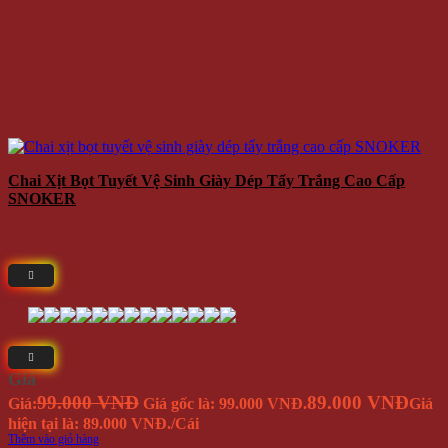
Chai Xịt Bọt Tuyết Vệ Sinh Giày Dép Tẩy Trắng Cao Cấp
SNOKER
Giá
99.000 VNĐ
89.000 VNĐ
Giá:
Giá gốc là: 99.000 VNĐ.
Giá
hiện tại là: 89.000 VNĐ.
/Cái
Thêm vào giỏ hàng