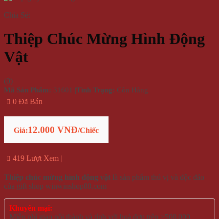
Chia Sẻ:
Thiệp Chúc Mừng Hình Động
Vật
(
0
)
Mã Sản Phẩm:
31601
|
Tình Trạng:
Còn Hàng
0 Đã Bán
12.000 VNĐ
Giá:
/Chiếc
419 Lượt Xem
Thiệp chúc mừng hình động vật
là sản phẩm thú vị và độc đáo
của gift shop winwinshop88.com
Khuyến mại:
Miễn phí giao nội thành và tỉnh với hoá đơn trên >500.000