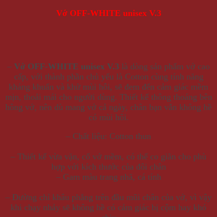
Vớ OFF-WHITE unisex V.3
–
Vớ OFF-WHITE unisex V.3
là dòng sản phẩm vớ cao
cấp, với thành phần chủ yếu là Cotton cùng tính năng
kháng khuẩn và khử mùi hôi, sẽ đem đến cảm giác mềm
mịn, thoải mái cho người dùng. Thiết kế thông thoáng bên
hông vớ, nên dù mang vớ cả ngày, chân bạn vẫn không hề
có mùi hôi.
– Chất liệu: Cotton thun
– Thiết kế vừa vặn, cổ vớ mềm, có thể co giãn cho phù
hợp với kích thước của đôi chân
– Gam màu trang nhã, cá tính
– Đường chỉ khâu phẳng trên đầu mũi chân của vớ, vì vậy
khi chạy nhảy sẽ không hề có cảm giác bị cộm hay khó