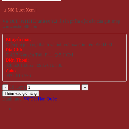
568 Lượt Xem
Vớ OFF-WHITE unisex V.3
là sản phẩm độc đáo của gift shop
winwinshop88.com
Khuyến mại:
Miễn phí giao nội thành và tỉnh với hoá đơn trên >500.000
Địa Chỉ:
714/17 Nguyễn Trãi, P.11, Q.5 HCM
Điện Thoại:
028 6261 0065 - 0935 616 536
Zalo:
0935 616 536
Số lượng
Thêm vào giỏ hàng
Danh mục:
Vớ Tất Hàn Quốc