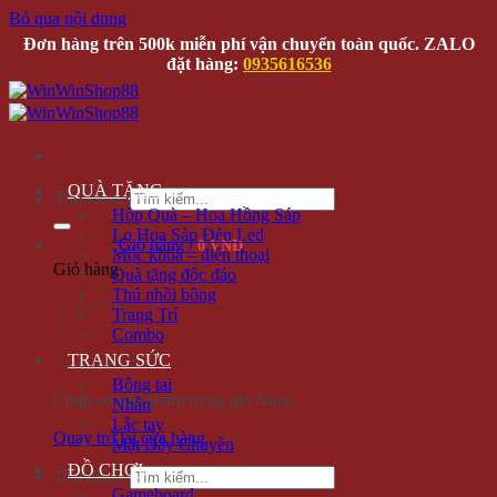
Bỏ qua nội dung
Đơn hàng trên 500k miễn phí vận chuyển toàn quốc. ZALO
đặt hàng:
0935616536
QUÀ TẶNG
Tìm kiếm:
Hộp Quà – Hoa Hồng Sáp
Lọ Hoa Sáp Đèn Led
Giỏ hàng /
0 VNĐ
Móc khóa – điện thoại
Giỏ hàng
Quà tặng độc đáo
Thú nhồi bông
Trang Trí
Combo
TRANG SỨC
Bông tai
Chưa có sản phẩm trong giỏ hàng.
Nhẫn
Lắc tay
Quay trở lại cửa hàng
Mặt Dây Chuyền
ĐỒ CHƠI
Tìm kiếm:
Gameboard