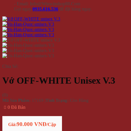
- Email: Info@Winwinshop88.Com
Gọi ngay
0935.616.536
để đặt hàng ngay.
Chia Sẻ:
Vớ OFF-WHITE Unisex V.3
(
0
)
Mã Sản Phẩm:
17169
|
Tình Trạng:
Còn Hàng
0 Đã Bán
90.000 VNĐ
Giá:
/Cặp