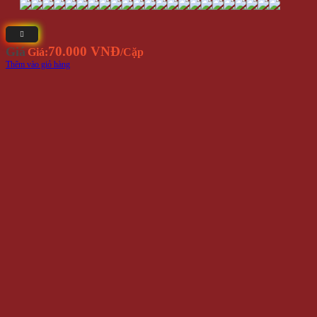
Vớ Superdark S17010 Unisex
60.000 VNĐ
Giá
Giá:
/Cặp
Thêm vào giỏ hàng