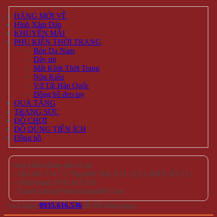
TRANG SỨC
Bông tai
Nhẫn
Lắc tay
Mặt Dây Chuyền
ĐỒ CHƠI
Gameboard
Giải trí
Mô Hình
Đồ chơi quán bar
ĐỒ TIỆN ÍCH
Dụng cụ pha chế bar – trà sữa
Dụng Cụ Đi Phượt
Lót giày tăng chiều cao
Phụ Kiện Chụp Ảnh
Văn phòng phẩm
Hộp Đựng Trang Sức
Đồ dùng gia đình
PHỤ KIỆN
Bóp Da Nam
Dây nịt
Mắt Kính Thời Trang
Nón Kiểu
Vớ Tất Hàn Quốc
Đồng hồ đeo tay