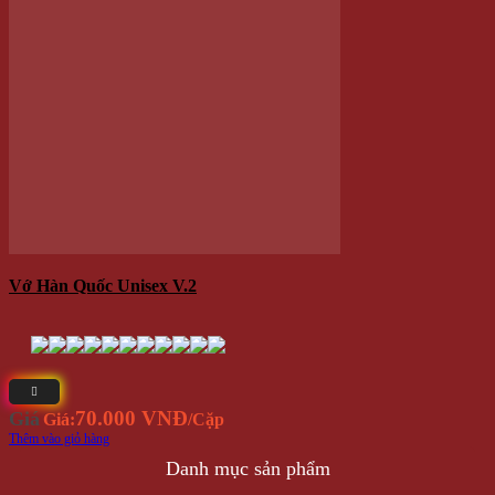
Trang chủ
Đăng nhập /
Cửa hàng
Đăng ký
Tin tức
QUÀ
Liên hệ
TẶNG
Hộp Quà –
Copyright 2026 ©
winwinshop88. All rights reserved.
Hoa Hồng
Sáp
Lọ Hoa Sáp Đèn Led
Móc khóa – điện thoại
Quà tặng độc đáo
Thú nhồi bông
Trang Trí
Combo