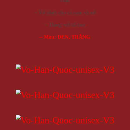
chịu
– Vớ dành cho cả nam và nữ
– Dạng: vớ cổ cao
– Màu: ĐEN, TRẮNG