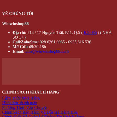
KHẨU TRANG CHỐNG NẮNG
SALE
HÀNG MỚI
Giỏ hàng /
0 VNĐ
Giỏ hàng
Chưa có sản phẩm trong giỏ hàng.
Quay trở lại cửa hàng