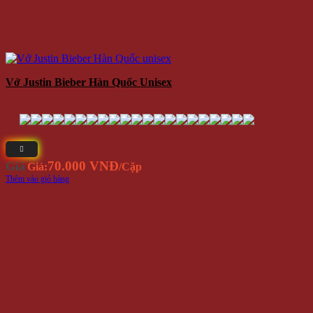
Bộ 3 Đôi Vớ Supreme Cổ Cao
150.000 VNĐ
Giá
Giá:
/Bộ
Thêm vào giỏ hàng
-20%