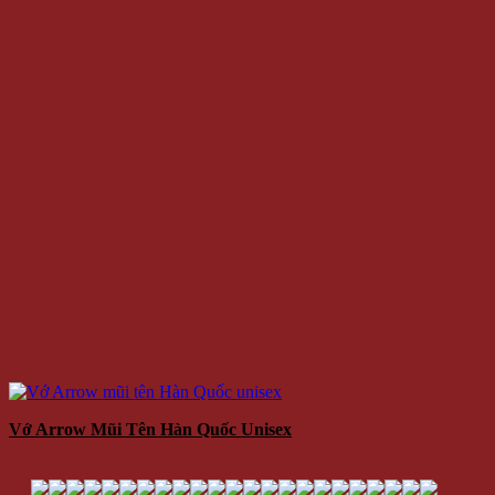
70.000 VNĐ
Giá
Giá:
/Cặp
Thêm vào giỏ hàng