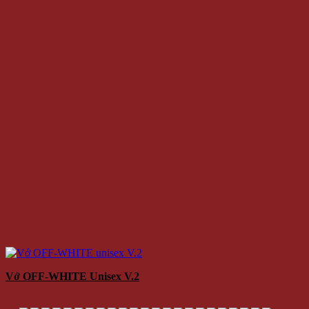
70.000 VNĐ
Giá
Giá:
/Cặp
Thêm vào giỏ hàng