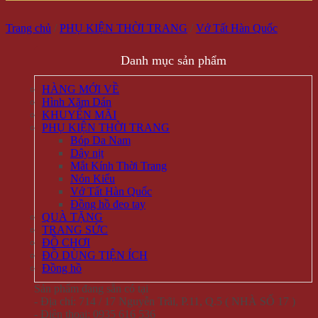
Trang chủ
/
PHỤ KIỆN THỜI TRANG
/
Vớ Tất Hàn Quốc
Danh mục sản phẩm
HÀNG MỚI VỀ
Hình Xăm Dán
KHUYẾN MÃI
PHỤ KIỆN THỜI TRANG
Bóp Da Nam
Dây nịt
Mắt Kính Thời Trang
Nón Kiểu
Vớ Tất Hàn Quốc
Đồng hồ đeo tay
QUÀ TẶNG
TRANG SỨC
ĐỒ CHƠI
ĐỒ DÙNG TIỆN ÍCH
Đồng hồ
Sản phẩm đang sẵn có tại
- Địa chỉ: 714 / 17 Nguyễn Trãi, P.11, Q.5 ( NHÀ SỐ 17 )
- Điện thoại: 0935 616 536