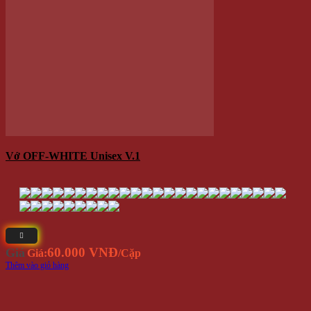
ĐỒ DÙNG TIỆN ÍCH
Đồng hồ
Sản phẩm đang sẵn có tại
- Địa chỉ: 714 / 17 Nguyễn Trãi, P.11, Q.5 ( NHÀ SỐ 17 )
- Điện thoại: 0935 616 536
- Email: Info@Winwinshop88.Com
Gọi ngay
0935.616.536
để đặt hàng ngay.
VỀ CHÚNG TÔI
Winwinshop88
Địa chỉ:
714 / 17 Nguyễn Trãi, P.11, Q.5 (
Bản Đồ
) ( NHÀ
SỐ 17 )
Call/Zalo/Sms:
028 6261 0065 - 0935 616 536
Mở Cửa :
8h30-18h
Email:
info@winwinshop88.com