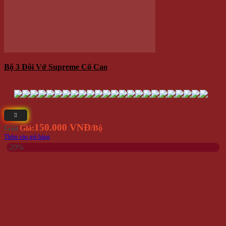
Hộp 8 Đôi Tất/ Vớ Nam Công Nghệ Nano Khử Mùi Hôi
Giá
150.000 VNĐ
120.000 VNĐ
Giá:
Giá gốc là: 150.000 VNĐ.
Giá hiện tại là: 120.000 VNĐ.
/Chai
Thêm vào giỏ hàng