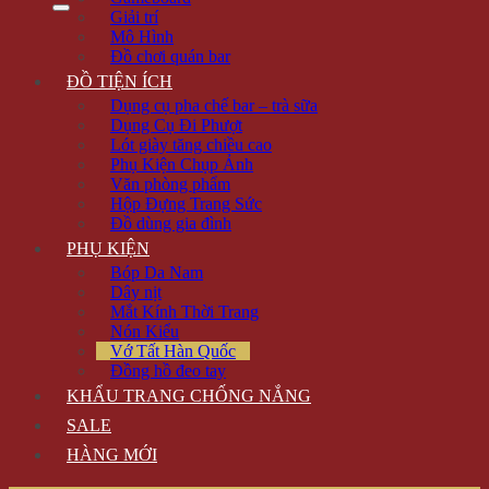
Giải trí
Mô Hình
Đồ chơi quán bar
ĐỒ TIỆN ÍCH
Dụng cụ pha chế bar – trà sữa
Dụng Cụ Đi Phượt
Lót giày tăng chiều cao
Phụ Kiện Chụp Ảnh
Văn phòng phẩm
Hộp Đựng Trang Sức
Đồ dùng gia đình
PHỤ KIỆN
Bóp Da Nam
Dây nịt
Mắt Kính Thời Trang
Nón Kiểu
Vớ Tất Hàn Quốc
Đồng hồ đeo tay
KHẨU TRANG CHỐNG NẮNG
SALE
HÀNG MỚI