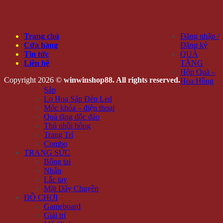
Trang chủ
Đăng nhập /
Cửa hàng
Đăng ký
Tin tức
QUÀ
Liên hệ
TẶNG
Hộp Quà –
Copyright 2026 ©
winwinshop88. All rights reserved.
Hoa Hồng
Sáp
Lọ Hoa Sáp Đèn Led
Móc khóa – điện thoại
Quà tặng độc đáo
Thú nhồi bông
Trang Trí
Combo
TRANG SỨC
Bông tai
Nhẫn
Lắc tay
Mặt Dây Chuyền
ĐỒ CHƠI
Gameboard
Giải trí