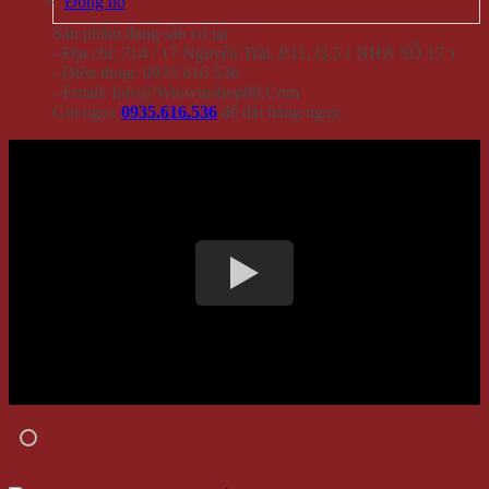
Đồng hồ
Sản phẩm đang sẵn có tại
- Địa chỉ: 714 / 17 Nguyễn Trãi, P.11, Q.5 ( NHÀ SỐ 17 )
- Điện thoại: 0935 616 536
- Email: Info@Winwinshop88.Com
Gọi ngay
0935.616.536
để đặt hàng ngay.