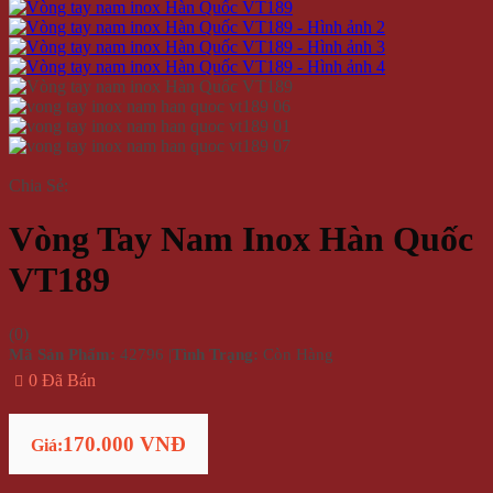
Chia Sẻ:
Vòng Tay Nam Inox Hàn Quốc
VT189
(
0
)
Mã Sản Phẩm:
42796
|
Tình Trạng:
Còn Hàng
0 Đã Bán
170.000 VNĐ
Giá: