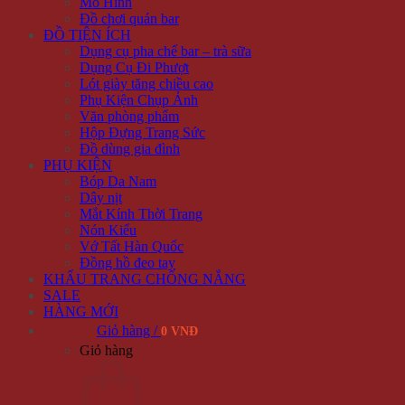
Mô Hình
Đồ chơi quán bar
ĐỒ TIỆN ÍCH
Dụng cụ pha chế bar – trà sữa
Dụng Cụ Đi Phượt
Lót giày tăng chiều cao
Phụ Kiện Chụp Ảnh
Văn phòng phẩm
Hộp Đựng Trang Sức
Đồ dùng gia đình
PHỤ KIỆN
Bóp Da Nam
Dây nịt
Mắt Kính Thời Trang
Nón Kiểu
Vớ Tất Hàn Quốc
Đồng hồ đeo tay
KHẨU TRANG CHỐNG NẮNG
SALE
HÀNG MỚI
Giỏ hàng /
0 VNĐ
Giỏ hàng