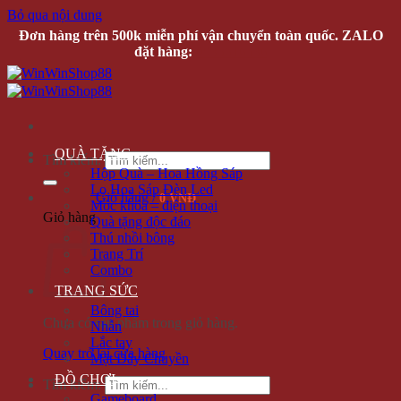
Bỏ qua nội dung
Đơn hàng trên 500k miễn phí vận chuyển toàn quốc. ZALO
đặt hàng:
0935616536
QUÀ TẶNG
Tìm kiếm:
Hộp Quà – Hoa Hồng Sáp
Lọ Hoa Sáp Đèn Led
Giỏ hàng /
0 VNĐ
Móc khóa – điện thoại
Giỏ hàng
Quà tặng độc đáo
Thú nhồi bông
Trang Trí
Combo
TRANG SỨC
Bông tai
Chưa có sản phẩm trong giỏ hàng.
Nhẫn
Lắc tay
Quay trở lại cửa hàng
Mặt Dây Chuyền
ĐỒ CHƠI
Tìm kiếm:
Gameboard