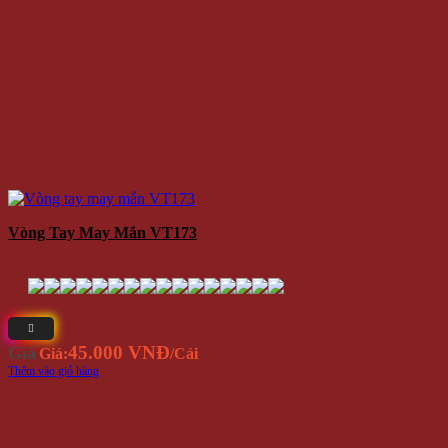
Vòng Tay May Mắn VT173
45.000 VNĐ
Giá
Giá:
/Cái
Thêm vào giỏ hàng