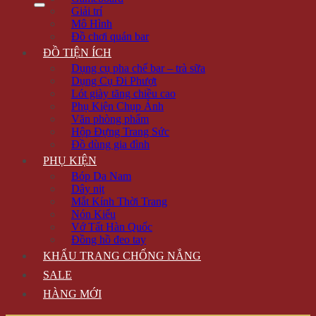
Giải trí
Mô Hình
Đồ chơi quán bar
ĐỒ TIỆN ÍCH
Dụng cụ pha chế bar – trà sữa
Dụng Cụ Đi Phượt
Lót giày tăng chiều cao
Phụ Kiện Chụp Ảnh
Văn phòng phẩm
Hộp Đựng Trang Sức
Đồ dùng gia đình
PHỤ KIỆN
Bóp Da Nam
Dây nịt
Mắt Kính Thời Trang
Nón Kiểu
Vớ Tất Hàn Quốc
Đồng hồ đeo tay
KHẨU TRANG CHỐNG NẮNG
SALE
HÀNG MỚI