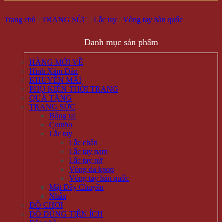
Trang chủ
/
TRANG SỨC
/
Lắc tay
/
Vòng tay hàn quốc
Danh mục sản phẩm
HÀNG MỚI VỀ
Hình Xăm Dán
KHUYẾN MÃI
PHỤ KIỆN THỜI TRANG
QUÀ TẶNG
TRANG SỨC
Bông tai
Combo
Lắc tay
Lắc chân
Lắc tay nam
Lắc tay nữ
Vòng da kpop
Vòng tay hàn quốc
Mặt Dây Chuyền
Nhẫn
ĐỒ CHƠI
ĐỒ DÙNG TIỆN ÍCH