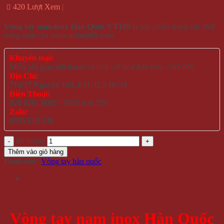
420 Lượt Xem
Vòng tay nam inox Hàn Quốc VT189
là sản phẩm trang sức thời
trang nam của winwinshop88.com
Khuyến mại:
Miễn phí giao nội thành và tỉnh với hoá đơn trên >500.000
Địa Chỉ:
714/17 Nguyễn Trãi, P.11, Q.5 HCM
Điện Thoại:
028 6261 0065 - 0935 616 536
Zalo:
0935 616 536
Số lượng
Thêm vào giỏ hàng
Danh mục:
Vòng tay hàn quốc
Vòng tay nam inox Hàn Quốc