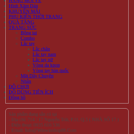
HÀNG MỚI VỀ
Hình Xăm Dán
KHUYẾN MÃI
PHỤ KIỆN THỜI TRANG
QUÀ TẶNG
TRANG SỨC
Bông tai
Combo
Lắc tay
Lắc chân
Lắc tay nam
Lắc tay nữ
Vòng da kpop
Vòng tay hàn quốc
Mặt Dây Chuyền
Nhẫn
ĐỒ CHƠI
ĐỒ DÙNG TIỆN ÍCH
Đồng hồ
Sản phẩm đang sẵn có tại
- Địa chỉ: 714 / 17 Nguyễn Trãi, P.11, Q.5 ( NHÀ SỐ 17 )
- Điện thoại: 0935 616 536
- Email: Info@Winwinshop88.Com