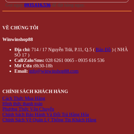
Gọi ngay
0935.616.536
để đặt hàng ngay.
VỀ CHÚNG TÔI
Winwinshop88
Địa chỉ:
714 / 17 Nguyễn Trãi, P.11, Q.5 (
Bản Đồ
) ( NHÀ
SỐ 17 )
Call/Zalo/Sms:
028 6261 0065 - 0935 616 536
Mở Cửa :
8h30-18h
Email:
info@winwinshop88.com
CHÍNH SÁCH KHÁCH HÀNG
Cách Thức Mua Hàng
Hình thức thanh toán
Phương Thức Vận Chuyển
Chính Sách Bảo Hành Và Đổi Trả Hàng Hóa
Chính Sách Về Quản Lý Thông Tin Khách Hàng