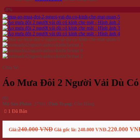
-8%
Chia Sẻ:
Áo Mưa Đôi 2 Người Vải Dù Có
(
0
)
Mã Sản Phẩm:
27911
|
Tình Trạng:
Còn Hàng
1 Đã Bán
240.000 VNĐ
220.000 VN
Giá:
Giá gốc là: 240.000 VNĐ.