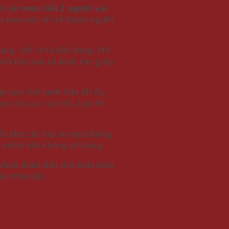
thì
áo mưa đôi 2 người vải
áo mưa này sẽ trở thành người
ng, với xẻ tà tiện dụng, chỉ
ế với một mũ có kính che giúp
úp hạn chế nước bắn tối đa,
ợp cho các cặp đôi, bạn bè
ôi như các loại áo mưa thông
ản phẩm khi không sử dụng.
ựa chọn hoàn hảo cho mùa mưa
 áo mưa này.