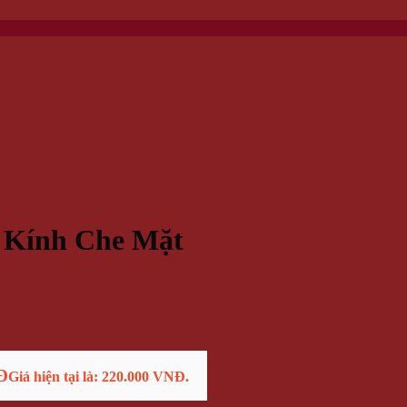
 Kính Che Mặt
Đ
Giá hiện tại là: 220.000 VNĐ.