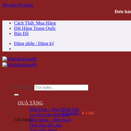
Bỏ qua nội dung
Đơn hàn
Cách Thức Mua Hàng
Đặt Hàng Trung Quốc
Bản Đồ
Đăng nhập / Đăng ký
Tìm kiếm:
QUÀ TẶNG
Hộp Quà – Hoa Hồng Sáp
Giỏ hàng /
0 VNĐ
Lọ Hoa Sáp Đèn Led
Giỏ hàng
Móc khóa – điện thoại
Quà tặng độc đáo
Thú nhồi bông