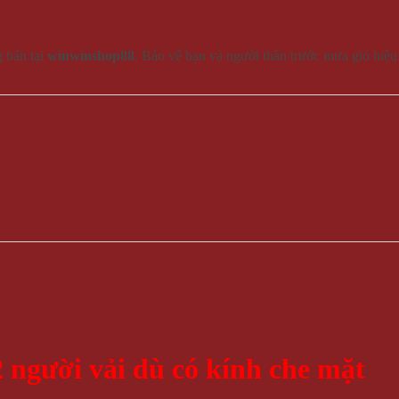
 bán tại
winwinshop88
. Bảo vệ bạn và người thân trước mưa gió hiệu 
 người vải dù có kính che mặt