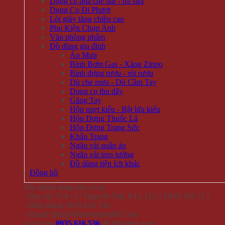
Dụng cụ pha chế bar - trà sữa
Dụng Cụ Đi Phượt
Lót giày tăng chiều cao
Phụ Kiện Chụp Ảnh
Văn phòng phẩm
Đồ dùng gia đình
Áo Mưa
Bình Bơm Gas - Xăng Zippo
Bình đựng rượu - rót rượu
Dù che mưa - Dù Cầm Tay
Dụng cụ thu dây
Găng Tay
Hộp quẹt kiểu - Bật lửa kiểu
Hộp Đựng Thuốc Lá
Hộp Đựng Trang Sức
Khẩu Trang
Ngăn vải quần áo
Ngăn vải treo tường
Đồ dùng tiện ích khác
Đồng hồ
Sản phẩm đang sẵn có tại
- Địa chỉ: 714 / 17 Nguyễn Trãi, P.11, Q.5 ( NHÀ SỐ 17 )
- Điện thoại: 0935 616 536
- Email: Info@Winwinshop88.Com
Gọi ngay
0935.616.536
để đặt hàng ngay.