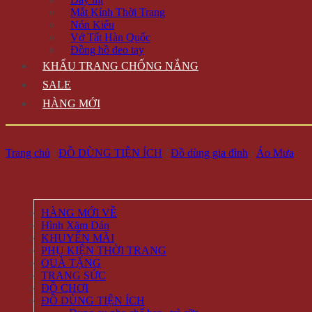
Mắt Kính Thời Trang
Nón Kiểu
Vớ Tất Hàn Quốc
Đồng hồ đeo tay
KHẨU TRANG CHỐNG NẮNG
SALE
HÀNG MỚI
Trang chủ
/
ĐỒ DÙNG TIỆN ÍCH
/
Đồ dùng gia đình
/
Áo Mưa
HÀNG MỚI VỀ
Hình Xăm Dán
KHUYẾN MÃI
PHỤ KIỆN THỜI TRANG
QUÀ TẶNG
TRANG SỨC
ĐỒ CHƠI
ĐỒ DÙNG TIỆN ÍCH