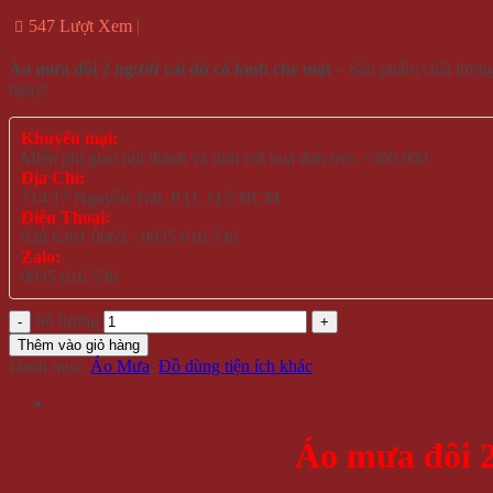
547 Lượt Xem
Áo mưa đôi 2 người vải dù có kính che mặt
– Sản phẩm chất lượng
ngay!
Khuyến mại:
Miễn phí giao nội thành và tỉnh với hoá đơn trên >500.000
Địa Chỉ:
714/17 Nguyễn Trãi, P.11, Q.5 HCM
Điện Thoại:
028 6261 0065 - 0935 616 536
Zalo:
0935 616 536
Số lượng
Thêm vào giỏ hàng
Danh mục:
Áo Mưa
,
Đồ dùng tiện ích khác
Áo mưa đôi 2