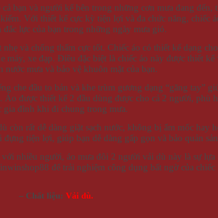
 cả bạn và người kế bên trong những cơn mưa đang đến, 
iếm. Với thiết kế cực kỳ tiện lợi và đa chức năng, chiếc 
 đắc lực của bạn trong những ngày mưa gió.
 nhẹ và chống thấm cực tốt. Chiếc áo có thiết kế dạng choà
xe máy, xe đạp. Điều đặc biệt là chiếc áo này được thiết k
n nước mưa và bảo vệ khuôn mặt của bạn.
iếng che đầu to bản và khe trùm gương dạng “găng tay” gi
. Áo được thiết kế 2 đầu dùng được cho cả 2 người, phù h
 gia đình khi đi chung trong mưa.
dù còn rất dễ dàng giặt sạch nước, không bị ẩm mốc hay h
i đựng tiện lợi, giúp bạn dễ dàng gấp gọn và bảo quản s
 với nhiều người, áo mưa đôi 2 người vải dù này là sự l
Winwinshop88 để trải nghiệm công dụng bất ngờ của chiếc
– Chất liệu:
Vải dù.