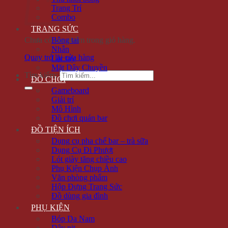
Trang Trí
Combo
TRANG SỨC
Chưa có sản phẩm trong giỏ hàng.
Bông tai
Nhẫn
Quay trở lại cửa hàng
Lắc tay
Mặt Dây Chuyền
Tìm kiếm:
ĐỒ CHƠI
Gameboard
Giải trí
Mô Hình
Đồ chơi quán bar
ĐỒ TIỆN ÍCH
Dụng cụ pha chế bar – trà sữa
Dụng Cụ Đi Phượt
Lót giày tăng chiều cao
Phụ Kiện Chụp Ảnh
Văn phòng phẩm
Hộp Đựng Trang Sức
Đồ dùng gia đình
PHỤ KIỆN
Bóp Da Nam
Dây nịt