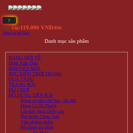
119.000 VNĐ
Giá
Giá:
/Đôi
Thêm vào giỏ hàng
Danh mục sản phẩm
HÀNG MỚI VỀ
Hình Xăm Dán
KHUYẾN MÃI
PHỤ KIỆN THỜI TRANG
QUÀ TẶNG
TRANG SỨC
ĐỒ CHƠI
ĐỒ DÙNG TIỆN ÍCH
Dụng cụ pha chế bar - trà sữa
Dụng Cụ Đi Phượt
Lót giày tăng chiều cao
Phụ Kiện Chụp Ảnh
Văn phòng phẩm
Đồ dùng gia đình
Áo Mưa