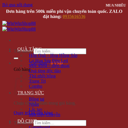
Bỏ qua nội dung
MUA NHIỀU
MUA NHIỀU
MUA NHIỀU
Đơn hàng trên 500k miễn phí vận chuyển toàn quốc. ZALO
đặt hàng:
0935616536
QUÀ TẶNG
Tìm kiếm:
Hộp Quà – Hoa Hồng Sáp
Lọ Hoa Sáp Đèn Led
Giỏ hàng /
0 VNĐ
Móc khóa – điện thoại
Giỏ hàng
Quà tặng độc đáo
Thú nhồi bông
Trang Trí
Combo
TRANG SỨC
Bông tai
Chưa có sản phẩm trong giỏ hàng.
Nhẫn
Lắc tay
Quay trở lại cửa hàng
Mặt Dây Chuyền
ĐỒ CHƠI
Tìm kiếm:
Gameboard