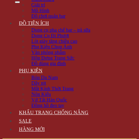
Giải trí
Mô Hình
Đồ chơi quán bar
ĐỒ TIỆN ÍCH
Dụng cụ pha chế bar – trà sữa
Dụng Cụ Đi Phượt
Lót giày tăng chiều cao
Phụ Kiện Chụp Ảnh
Văn phòng phẩm
Hộp Đựng Trang Sức
Đồ dùng gia đình
PHỤ KIỆN
Bóp Da Nam
Dây nịt
Mắt Kính Thời Trang
Nón Kiểu
Vớ Tất Hàn Quốc
Đồng hồ đeo tay
KHẨU TRANG CHỐNG NẮNG
SALE
HÀNG MỚI