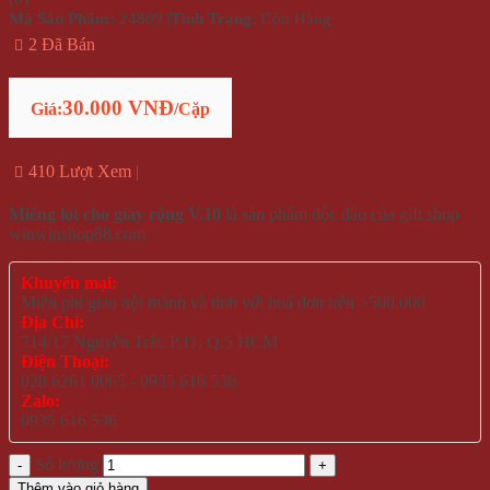
Mã Sản Phẩm:
24809
|
Tình Trạng:
Còn Hàng
2 Đã Bán
30.000 VNĐ
Giá:
/Cặp
410 Lượt Xem
Miếng lót cho giày rộng V.10
là sản phẩm độc đáo của gift shop
winwinshop88.com
Khuyến mại:
Miễn phí giao nội thành và tỉnh với hoá đơn trên >500.000
Địa Chỉ:
714/17 Nguyễn Trãi, P.11, Q.5 HCM
Điện Thoại:
028 6261 0065 - 0935 616 536
Zalo:
0935 616 536
Số lượng
Thêm vào giỏ hàng