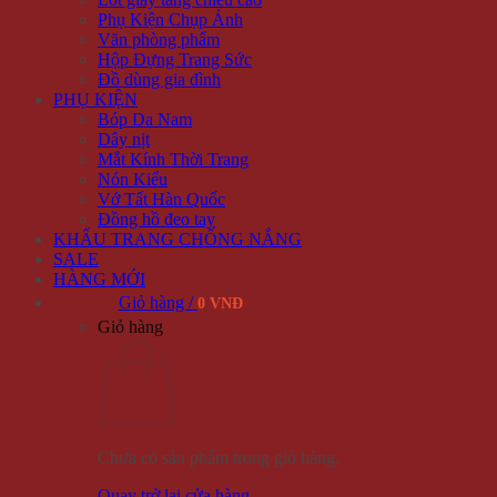
Phụ Kiện Chụp Ảnh
Văn phòng phẩm
Hộp Đựng Trang Sức
Đồ dùng gia đình
PHỤ KIỆN
Bóp Da Nam
Dây nịt
Mắt Kính Thời Trang
Nón Kiểu
Vớ Tất Hàn Quốc
Đồng hồ đeo tay
KHẨU TRANG CHỐNG NẮNG
SALE
HÀNG MỚI
Giỏ hàng /
0 VNĐ
Giỏ hàng
Chưa có sản phẩm trong giỏ hàng.
Quay trở lại cửa hàng