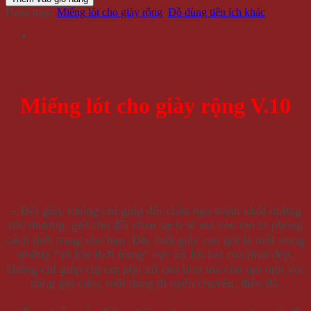
Danh mục:
Miếng lót cho giày rộng
,
Đồ dùng tiện ích khác
Miếng lót cho giày rộng V.10
– Đôi giày không chỉ giúp đôi chân bạn tránh khỏi những
tổn thương, giữ cho đôi chân sạch sẽ mà còn tạo ra phong
cách thời trang cho bạn. Đặc biệt giày cao gót là một trong
những “vũ khí thời trang” cực kỳ lợi hại của phái đẹp,
không chỉ giúp chị em phụ nữ cao hơn mà còn tạo một vóc
dáng gợi cảm, một dáng đi uyển chuyển, điệu đà.