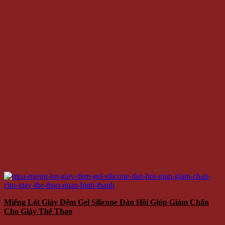
Miếng Lót Giày Đệm Gel Silicone Đàn Hồi Giúp Giảm Chấn
Cho Giày Thể Thao