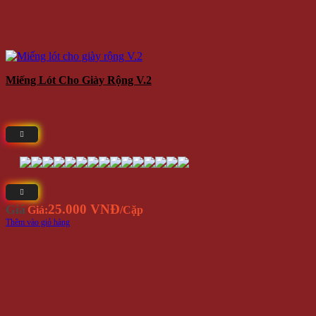
Miếng Lót Cho Giày Rộng V.2
25.000 VNĐ
Giá
Giá:
/Cặp
Thêm vào giỏ hàng