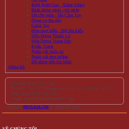
Bình Bơm Gas - Xăng Zippo
Bình đựng rượu - rót rượu
Dù che mưa - Dù Cầm Tay
Dụng cụ thu dây
Găng Tay
Hộp quẹt kiểu - Bật lửa kiểu
Hộp Đựng Thuốc Lá
Hộp Đựng Trang Sức
Khẩu Trang
Ngăn vải quần áo
Ngăn vải treo tường
Đồ dùng tiện ích khác
Đồng hồ
Sản phẩm đang sẵn có tại
- Địa chỉ: 714 / 17 Nguyễn Trãi, P.11, Q.5 ( NHÀ SỐ 17 )
- Điện thoại: 0935 616 536
- Email: Info@Winwinshop88.Com
Gọi ngay
0935.616.536
để đặt hàng ngay.
VỀ CHÚNG TÔI