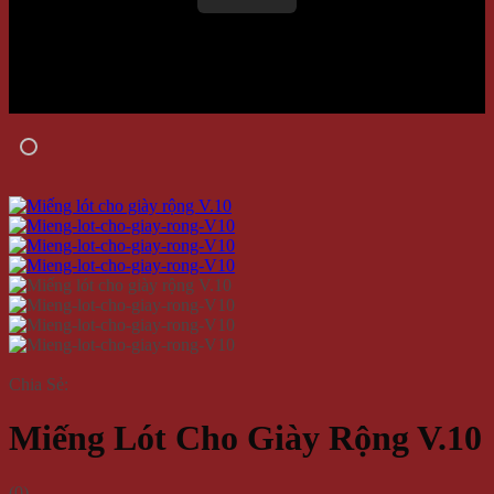
Chia Sẻ:
Miếng Lót Cho Giày Rộng V.10
(
0
)