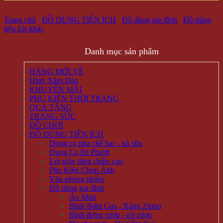
Trang chủ
/
ĐỒ DÙNG TIỆN ÍCH
/
Đồ dùng gia đình
/
Đồ dùng
tiện ích khác
Danh mục sản phẩm
HÀNG MỚI VỀ
Hình Xăm Dán
KHUYẾN MÃI
PHỤ KIỆN THỜI TRANG
QUÀ TẶNG
TRANG SỨC
ĐỒ CHƠI
ĐỒ DÙNG TIỆN ÍCH
Dụng cụ pha chế bar - trà sữa
Dụng Cụ Đi Phượt
Lót giày tăng chiều cao
Phụ Kiện Chụp Ảnh
Văn phòng phẩm
Đồ dùng gia đình
Áo Mưa
Bình Bơm Gas - Xăng Zippo
Bình đựng rượu - rót rượu