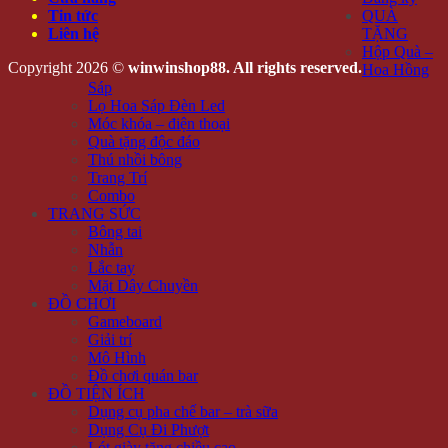
Tin tức
QUÀ
Liên hệ
TẶNG
Hộp Quà –
Copyright 2026 ©
winwinshop88. All rights reserved.
Hoa Hồng
Sáp
Lọ Hoa Sáp Đèn Led
Móc khóa – điện thoại
Quà tặng độc đáo
Thú nhồi bông
Trang Trí
Combo
TRANG SỨC
Bông tai
Nhẫn
Lắc tay
Mặt Dây Chuyền
ĐỒ CHƠI
Gameboard
Giải trí
Mô Hình
Đồ chơi quán bar
ĐỒ TIỆN ÍCH
Dụng cụ pha chế bar – trà sữa
Dụng Cụ Đi Phượt
Lót giày tăng chiều cao