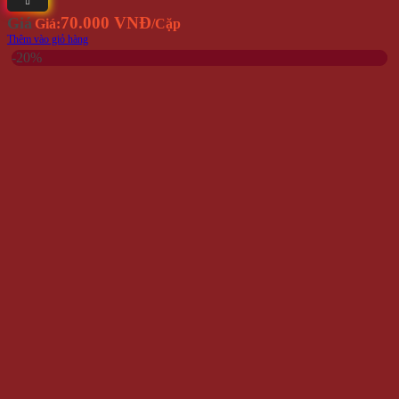
70.000 VNĐ
Giá
Giá:
/Cặp
Thêm vào giỏ hàng
-20%