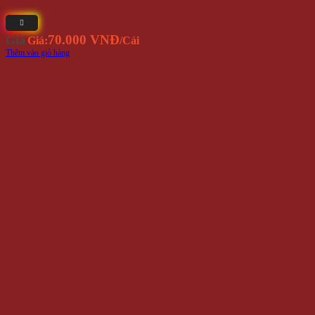
70.000 VNĐ
Giá
Giá:
/Cái
Thêm vào giỏ hàng