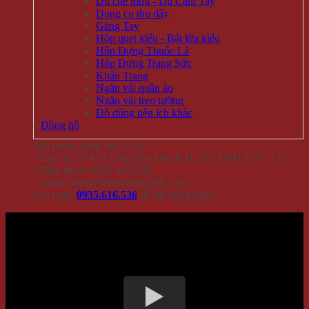
Dù che mưa - Dù Cầm Tay
Dụng cụ thu dây
Găng Tay
Hộp quẹt kiểu - Bật lửa kiểu
Hộp Đựng Thuốc Lá
Hộp Đựng Trang Sức
Khẩu Trang
Ngăn vải quần áo
Ngăn vải treo tường
Đồ dùng tiện ích khác
Đồng hồ
Sản phẩm đang sẵn có tại
- Địa chỉ: 714 / 17 Nguyễn Trãi, P.11, Q.5 ( NHÀ SỐ 17 )
- Điện thoại: 0935 616 536
- Email: Info@Winwinshop88.Com
Gọi ngay
0935.616.536
để đặt hàng ngay.