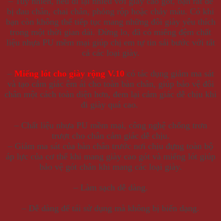
– Tuy nhiên, nếu đi lại nhiều với giày cao gót, bạn rất dễ
bị đau chân, chai chân, phỏng rộp hoặc chảy máu. Có khi
bạn còn không thể tiếp tục mang những đôi giày yêu thích
trong một thời gian dài. Đừng lo, đã có miếng đệm chất
liệu nhựa PU mềm mại giúp chị em tự tin sải bước với tất
cả các loại giày.
–
Miếng lót cho giày rộng V.10
có tác dụng giảm ma sát
và tạo cảm giác êm ái cho toàn bàn chân, giúp bảo vệ đôi
chân một cách toàn diện hơn, đem lại cảm giác dễ chịu khi
đi giày quá cao.
– Chất liệu nhựa PU mềm mại, công nghệ chống trơn
trượt
cho chân cảm giác dễ chịu.
– Giảm ma sát của bàn chân trước nơi chịu đựng toàn bộ
áp lực của cơ thể khi mang giày cao gót và miếng lót giúp
bảo vệ gót chân khi mang các loại giày.
– Làm sạch dễ dàng.
– Dễ dàng để tái sử dụng mà không bị biến dạng.