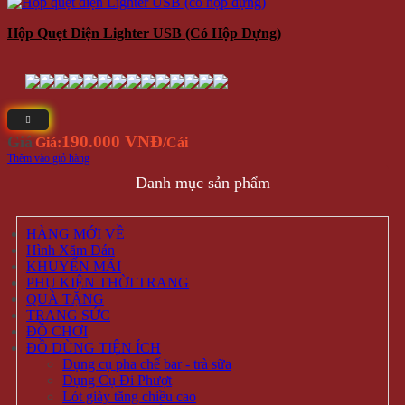
Hộp Quẹt Điện Lighter USB (có Hộp Đựng)
190.000 VNĐ
Giá
Giá:
/Cái
Thêm vào giỏ hàng
Danh mục sản phẩm
HÀNG MỚI VỀ
Hình Xăm Dán
KHUYẾN MÃI
PHỤ KIỆN THỜI TRANG
QUÀ TẶNG
TRANG SỨC
ĐỒ CHƠI
ĐỒ DÙNG TIỆN ÍCH
Dụng cụ pha chế bar - trà sữa
Dụng Cụ Đi Phượt
Lót giày tăng chiều cao