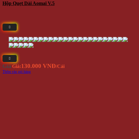
Hộp Quẹt Dài Aomai V.5
130.000 VNĐ
Giá
Giá:
/Cái
Thêm vào giỏ hàng