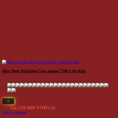
Hộp Quẹt Dài Khóa Van Aomai 7106 Lửa Khò
120.000 VNĐ
Giá
Giá:
/Cái
Thêm vào giỏ hàng