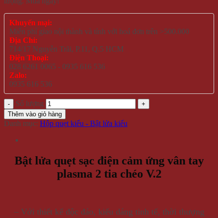
lượng. Mua ngay!
Khuyến mại:
Miễn phí giao nội thành và tỉnh với hoá đơn trên >500.000
Địa Chỉ:
714/17 Nguyễn Trãi, P.11, Q.5 HCM
Điện Thoại:
028 6261 0065 - 0935 616 536
Zalo:
0935 616 536
Số lượng
Thêm vào giỏ hàng
Danh mục:
Hộp quẹt kiểu - Bật lửa kiểu
Bật lửa quẹt sạc điện cảm ứng vân tay
plasma 2 tia chéo V.2
– Với thiết kế độc đáo, kiểu dáng tinh tế, thời thượng