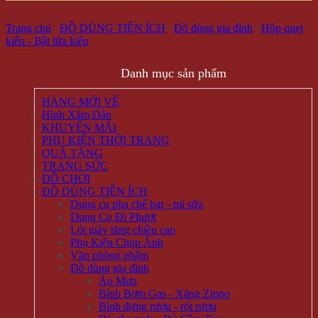
Trang chủ
/
ĐỒ DÙNG TIỆN ÍCH
/
Đồ dùng gia đình
/
Hộp quẹt
kiểu - Bật lửa kiểu
Danh mục sản phẩm
HÀNG MỚI VỀ
Hình Xăm Dán
KHUYẾN MÃI
PHỤ KIỆN THỜI TRANG
QUÀ TẶNG
TRANG SỨC
ĐỒ CHƠI
ĐỒ DÙNG TIỆN ÍCH
Dụng cụ pha chế bar - trà sữa
Dụng Cụ Đi Phượt
Lót giày tăng chiều cao
Phụ Kiện Chụp Ảnh
Văn phòng phẩm
Đồ dùng gia đình
Áo Mưa
Bình Bơm Gas - Xăng Zippo
Bình đựng rượu - rót rượu