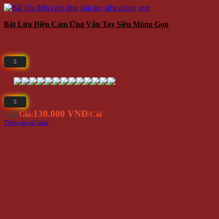
Bật Lửa Điện Cảm Ứng Vân Tay Siêu Mỏng Gọn
130.000 VNĐ
Giá
Giá:
/Cái
Thêm vào giỏ hàng