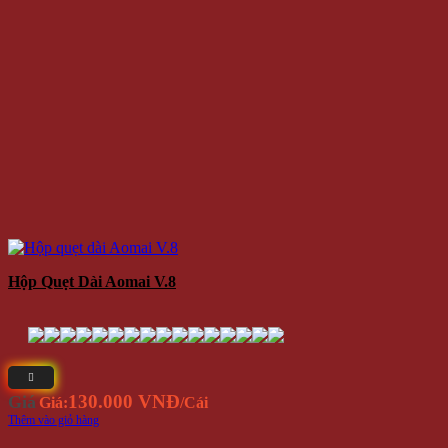
Hộp Quẹt Dài Aomai V.8
130.000 VNĐ
Giá
Giá:
/Cái
Thêm vào giỏ hàng