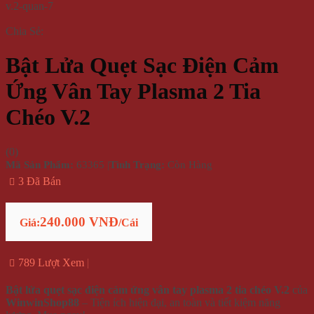
Chia Sẻ:
Bật Lửa Quẹt Sạc Điện Cảm
Ứng Vân Tay Plasma 2 Tia
Chéo V.2
(
0
)
Mã Sản Phẩm:
63365
|
Tình Trạng:
Còn Hàng
3 Đã Bán
240.000 VNĐ
Giá:
/Cái
789 Lượt Xem
Bật lửa quẹt sạc điện cảm ứng vân tay plasma 2 tia chéo V.2
của
WinwinShop88
– Tiện ích hiện đại, an toàn và tiết kiệm năng