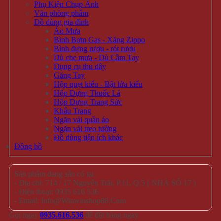
Phụ Kiện Chụp Ảnh
Văn phòng phẩm
Đồ dùng gia đình
Áo Mưa
Bình Bơm Gas - Xăng Zippo
Bình đựng rượu - rót rượu
Dù che mưa - Dù Cầm Tay
Dụng cụ thu dây
Găng Tay
Hộp quẹt kiểu - Bật lửa kiểu
Hộp Đựng Thuốc Lá
Hộp Đựng Trang Sức
Khẩu Trang
Ngăn vải quần áo
Ngăn vải treo tường
Đồ dùng tiện ích khác
Đồng hồ
Sản phẩm đang sẵn có tại
- Địa chỉ: 714 / 17 Nguyễn Trãi, P.11, Q.5 ( NHÀ SỐ 17 )
- Điện thoại: 0935 616 536
- Email: Info@Winwinshop88.Com
Gọi ngay
0935.616.536
để đặt hàng ngay.