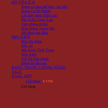
ĐỒ TIỆN ÍCH
Dụng cụ pha chế bar – trà sữa
Dụng Cụ Đi Phượt
Lót giày tăng chiều cao
Phụ Kiện Chụp Ảnh
Văn phòng phẩm
Hộp Đựng Trang Sức
Đồ dùng gia đình
PHỤ KIỆN
Bóp Da Nam
Dây nịt
Mắt Kính Thời Trang
Nón Kiểu
Vớ Tất Hàn Quốc
Đồng hồ đeo tay
KHẨU TRANG CHỐNG NẮNG
SALE
HÀNG MỚI
Giỏ hàng /
0 VNĐ
Giỏ hàng