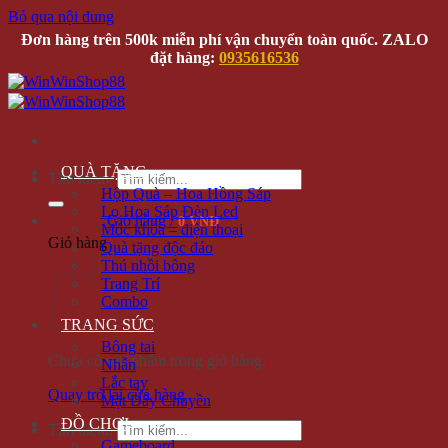
Bỏ qua nội dung
Đơn hàng trên 500k miễn phí vận chuyển toàn quốc. ZALO
đặt hàng:
0935616536
QUÀ TẶNG
Tìm kiếm:
Hộp Quà – Hoa Hồng Sáp
Lọ Hoa Sáp Đèn Led
Giỏ hàng /
0 VNĐ
Móc khóa – điện thoại
Giỏ hàng
Quà tặng độc đáo
Thú nhồi bông
Trang Trí
Combo
TRANG SỨC
Bông tai
Chưa có sản phẩm trong giỏ hàng.
Nhẫn
Lắc tay
Quay trở lại cửa hàng
Mặt Dây Chuyền
ĐỒ CHƠI
Tìm kiếm:
Gameboard