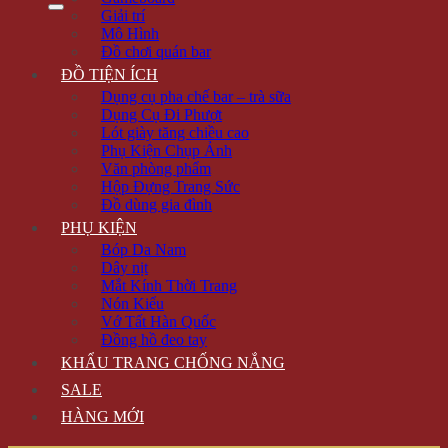
Giải trí
Mô Hình
Đồ chơi quán bar
ĐỒ TIỆN ÍCH
Dụng cụ pha chế bar – trà sữa
Dụng Cụ Đi Phượt
Lót giày tăng chiều cao
Phụ Kiện Chụp Ảnh
Văn phòng phẩm
Hộp Đựng Trang Sức
Đồ dùng gia đình
PHỤ KIỆN
Bóp Da Nam
Dây nịt
Mắt Kính Thời Trang
Nón Kiểu
Vớ Tất Hàn Quốc
Đồng hồ đeo tay
KHẨU TRANG CHỐNG NẮNG
SALE
HÀNG MỚI