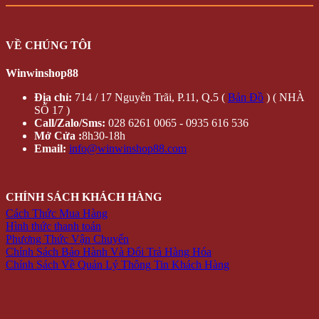
VỀ CHÚNG TÔI
Winwinshop88
Địa chỉ:
714 / 17 Nguyễn Trãi, P.11, Q.5 (
Bản Đồ
) ( NHÀ
SỐ 17 )
Call/Zalo/Sms:
028 6261 0065 - 0935 616 536
Mở Cửa :
8h30-18h
Email:
info@winwinshop88.com
CHÍNH SÁCH KHÁCH HÀNG
Cách Thức Mua Hàng
Hình thức thanh toán
Phương Thức Vận Chuyển
Chính Sách Bảo Hành Và Đổi Trả Hàng Hóa
Chính Sách Về Quản Lý Thông Tin Khách Hàng