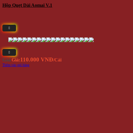
Hộp Quẹt Dài Aomai V.1
110.000 VNĐ
Giá
Giá:
/Cái
Thêm vào giỏ hàng