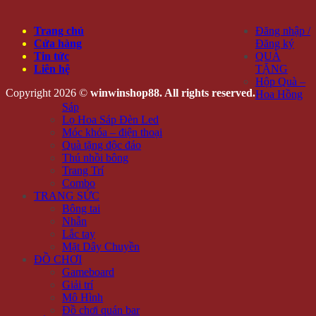
Trang chủ
Đăng nhập /
Cửa hàng
Đăng ký
Tin tức
QUÀ
Liên hệ
TẶNG
Hộp Quà –
Copyright 2026 ©
winwinshop88. All rights reserved.
Hoa Hồng
Sáp
Lọ Hoa Sáp Đèn Led
Móc khóa – điện thoại
Quà tặng độc đáo
Thú nhồi bông
Trang Trí
Combo
TRANG SỨC
Bông tai
Nhẫn
Lắc tay
Mặt Dây Chuyền
ĐỒ CHƠI
Gameboard
Giải trí
Mô Hình
Đồ chơi quán bar