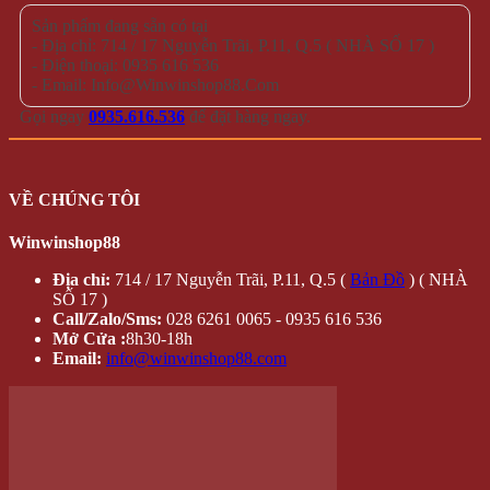
Trang chủ
Đăng nhập /
Cửa hàng
Đăng ký
Tin tức
QUÀ
Liên hệ
TẶNG
Hộp Quà –
Copyright 2026 ©
winwinshop88. All rights reserved.
Hoa Hồng
Sáp
Lọ Hoa Sáp Đèn Led
Móc khóa – điện thoại
Quà tặng độc đáo
Thú nhồi bông
Trang Trí
Combo
TRANG SỨC