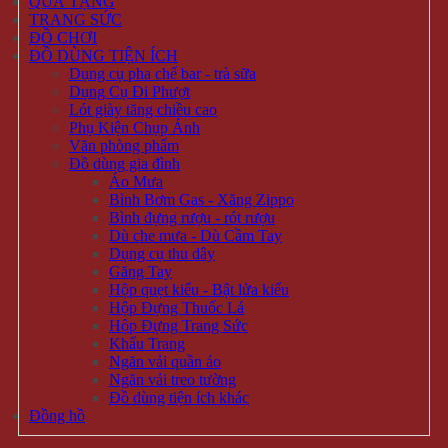
Cách Thức Mua Hàng
Hình thức thanh toán
Phương Thức Vận Chuyển
Chính Sách Bảo Hành Và Đổi Trả Hàng Hóa
Chính Sách Về Quản Lý Thông Tin Khách Hàng
ĐỐI TÁC - CHỨNG THỰC