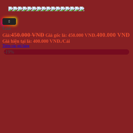
Bộ Con Dấu Love Diary
Giá
80.000 VNĐ
65.000 VNĐ
Giá:
Giá gốc là: 80.000 VNĐ.
Giá
hiện tại là: 65.000 VNĐ.
/Cái
Thêm vào giỏ hàng
Danh mục sản phẩm
HÀNG MỚI VỀ
Hình Xăm Dán