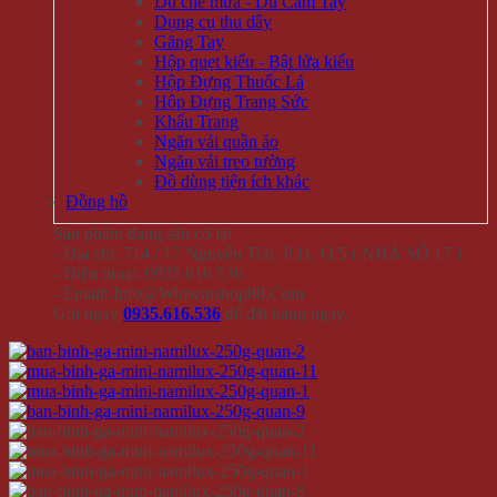
Dù che mưa - Dù Cầm Tay
Dụng cụ thu dây
Găng Tay
Hộp quẹt kiểu - Bật lửa kiểu
Hộp Đựng Thuốc Lá
Hộp Đựng Trang Sức
Khẩu Trang
Ngăn vải quần áo
Ngăn vải treo tường
Đồ dùng tiện ích khác
Đồng hồ
Sản phẩm đang sẵn có tại
- Địa chỉ: 714 / 17 Nguyễn Trãi, P.11, Q.5 ( NHÀ SỐ 17 )
- Điện thoại: 0935 616 536
- Email: Info@Winwinshop88.Com
Gọi ngay
0935.616.536
để đặt hàng ngay.