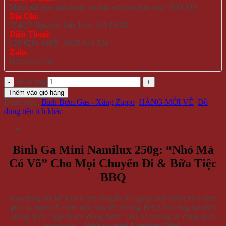
Miễn phí giao nội thành và tỉnh với hoá đơn trên >500.000
Địa Chỉ:
714/17 Nguyễn Trãi, P.11, Q.5 HCM
Điện Thoại:
028 6261 0065 - 0935 616 536
Zalo:
0935 616 536
Số lượng
Thêm vào giỏ hàng
Danh mục:
Bình Bơm Gas - Xăng Zippo
,
HÀNG MỚI VỀ
,
Đồ
dùng tiện ích khác
Bình Ga Mini Namilux 250g: “Nhỏ Mà
Có Võ” Cho Mọi Chuyến Đi & Bữa Tiệc
BBQ
Bạn đang lên kế hoạch cho chuyến dã ngoại cuối tuần? Hay đơn
giản là muốn tổ chức một bữa tiệc nướng BBQ ấm cúng tại nhà?
Đừng quên “người bạn đồng hành” nhỏ bé nhưng vô cùng quan
trọng này –
Bình ga mini Namilux 250g!