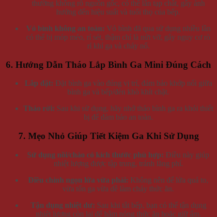
thường không rõ nguồn gốc, có thể lẫn tạp chất, gây ảnh
hưởng đến hiệu suất và tuổi thọ của bếp.
Vỏ bình không an toàn:
Vỏ bình đã qua sử dụng nhiều lần
có thể bị móp méo, rỉ sét, thậm chí là nứt vỡ, gây nguy cơ rò
rỉ khí ga và cháy nổ.
6. Hướng Dẫn Tháo Lắp Bình Ga Mini Đúng Cách
Lắp đặt:
Đặt bình ga vào đúng vị trí, đảm bảo khớp nối giữa
bình ga và bếp/đèn khò khít chặt.
Tháo rời:
Sau khi sử dụng, hãy nhớ tháo bình ga ra khỏi thiết
bị để đảm bảo an toàn.
7. Mẹo Nhỏ Giúp Tiết Kiệm Ga Khi Sử Dụng
Sử dụng nồi/chảo có kích thước phù hợp:
Điều này giúp
nhiệt lượng được tập trung, tránh lãng phí.
Điều chỉnh ngọn lửa vừa phải:
Không nên để lửa quá to,
vừa tốn ga vừa dễ làm cháy thức ăn.
Tận dụng nhiệt dư:
Sau khi tắt bếp, bạn có thể tận dụng
nhiệt lượng còn lại để hâm nóng thức ăn hoặc giữ ấm.