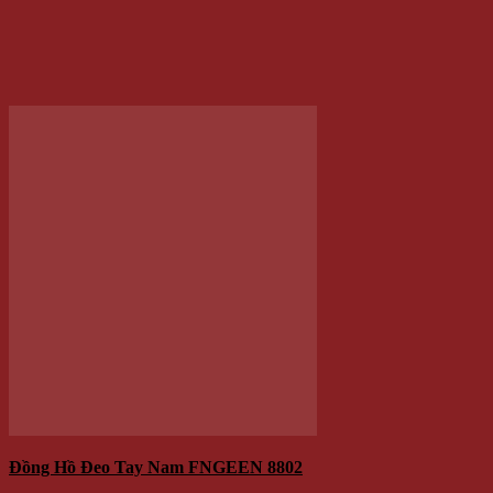
Giá hiện tại là: 400.000 VNĐ.
/Cái
Thêm vào giỏ hàng
-19%