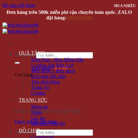
Bỏ qua nội dung
MUA NHIỀU
MUA NHIỀU
MUA NHIỀU
Đơn hàng trên 500k miễn phí vận chuyển toàn quốc. ZALO
đặt hàng:
0935616536
QUÀ TẶNG
Tìm kiếm:
Hộp Quà – Hoa Hồng Sáp
Lọ Hoa Sáp Đèn Led
Giỏ hàng /
0 VNĐ
Móc khóa – điện thoại
Giỏ hàng
Quà tặng độc đáo
Thú nhồi bông
Trang Trí
Combo
TRANG SỨC
Bông tai
Chưa có sản phẩm trong giỏ hàng.
Nhẫn
Lắc tay
Quay trở lại cửa hàng
Mặt Dây Chuyền
ĐỒ CHƠI
Tìm kiếm:
Gameboard