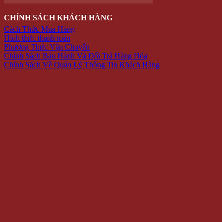
Bông tai
Nhẫn
Lắc tay
Mặt Dây Chuyền
ĐỒ CHƠI
Gameboard
Giải trí
Mô Hình
Đồ chơi quán bar
ĐỒ TIỆN ÍCH
Dụng cụ pha chế bar – trà sữa
Dụng Cụ Đi Phượt
Lót giày tăng chiều cao
Phụ Kiện Chụp Ảnh
Văn phòng phẩm
Hộp Đựng Trang Sức
Đồ dùng gia đình
PHỤ KIỆN
Bóp Da Nam
Dây nịt
Mắt Kính Thời Trang
Nón Kiểu
Vớ Tất Hàn Quốc
Đồng hồ đeo tay
KHẨU TRANG CHỐNG NẮNG