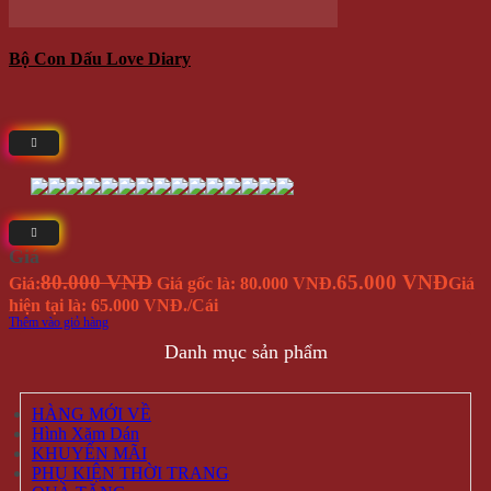
Đồng hồ
Sản phẩm đang sẵn có tại
- Địa chỉ: 714 / 17 Nguyễn Trãi, P.11, Q.5 ( NHÀ SỐ 17 )
- Điện thoại: 0935 616 536
- Email: Info@Winwinshop88.Com
Gọi ngay
0935.616.536
để đặt hàng ngay.
VỀ CHÚNG TÔI
Winwinshop88
Địa chỉ:
714 / 17 Nguyễn Trãi, P.11, Q.5 (
Bản Đồ
) ( NHÀ
SỐ 17 )
Call/Zalo/Sms:
028 6261 0065 - 0935 616 536
Mở Cửa :
8h30-18h
Email:
info@winwinshop88.com
CHÍNH SÁCH KHÁCH HÀNG