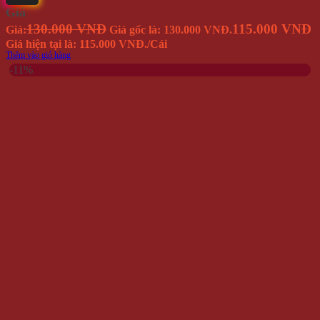
Đồng Hồ Đeo Tay Nam FNGEEN 8802
Giá
450.000 VNĐ
400.000 VNĐ
Giá:
Giá gốc là: 450.000 VNĐ.