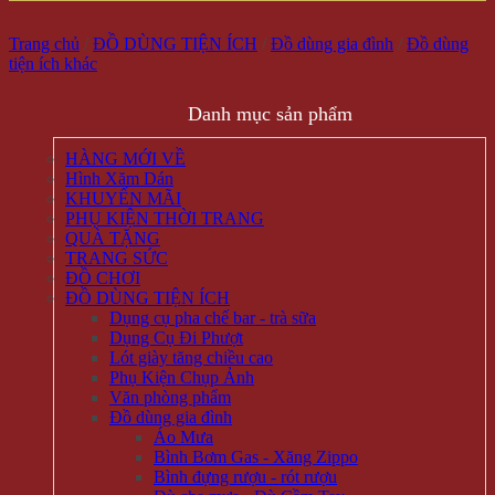
Trang chủ
/
ĐỒ DÙNG TIỆN ÍCH
/
Đồ dùng gia đình
/
Đồ dùng
tiện ích khác
Danh mục sản phẩm
HÀNG MỚI VỀ
Hình Xăm Dán
KHUYẾN MÃI
PHỤ KIỆN THỜI TRANG
QUÀ TẶNG
TRANG SỨC
ĐỒ CHƠI
ĐỒ DÙNG TIỆN ÍCH
Dụng cụ pha chế bar - trà sữa
Dụng Cụ Đi Phượt
Lót giày tăng chiều cao
Phụ Kiện Chụp Ảnh
Văn phòng phẩm
Đồ dùng gia đình
Áo Mưa
Bình Bơm Gas - Xăng Zippo
Bình đựng rượu - rót rượu