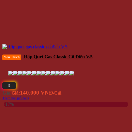
Hộp Quẹt Gas Classic Cổ Điển V.5
Yêu Thích
140.000 VNĐ
Giá
Giá:
/Cái
Thêm vào giỏ hàng
-17%