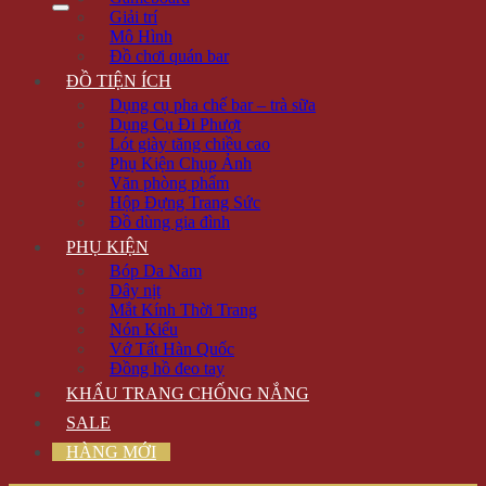
Giải trí
Mô Hình
Đồ chơi quán bar
ĐỒ TIỆN ÍCH
Dụng cụ pha chế bar – trà sữa
Dụng Cụ Đi Phượt
Lót giày tăng chiều cao
Phụ Kiện Chụp Ảnh
Văn phòng phẩm
Hộp Đựng Trang Sức
Đồ dùng gia đình
PHỤ KIỆN
Bóp Da Nam
Dây nịt
Mắt Kính Thời Trang
Nón Kiểu
Vớ Tất Hàn Quốc
Đồng hồ đeo tay
KHẨU TRANG CHỐNG NẮNG
SALE
HÀNG MỚI