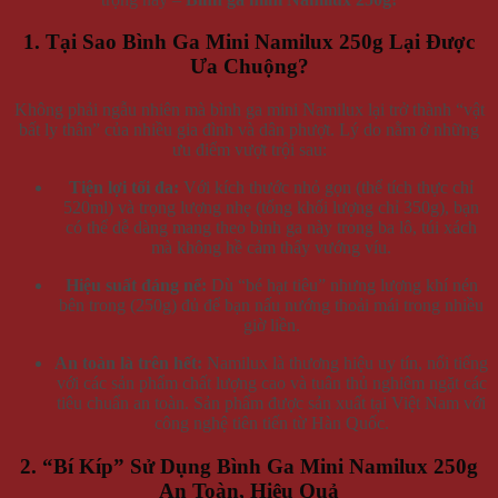
1. Tại Sao Bình Ga Mini Namilux 250g Lại Được
Ưa Chuộng?
Không phải ngẫu nhiên mà bình ga mini Namilux lại trở thành “vật
bất ly thân” của nhiều gia đình và dân phượt. Lý do nằm ở những
ưu điểm vượt trội sau:
Tiện lợi tối đa:
Với kích thước nhỏ gọn (thể tích thực chỉ
520ml) và trọng lượng nhẹ (tổng khối lượng chỉ 350g), bạn
có thể dễ dàng mang theo bình ga này trong ba lô, túi xách
mà không hề cảm thấy vướng víu.
Hiệu suất đáng nể:
Dù “bé hạt tiêu” nhưng lượng khí nén
bên trong (250g) đủ để bạn nấu nướng thoải mái trong nhiều
giờ liền.
An toàn là trên hết:
Namilux là thương hiệu uy tín, nổi tiếng
với các sản phẩm chất lượng cao và tuân thủ nghiêm ngặt các
tiêu chuẩn an toàn. Sản phẩm được sản xuất tại Việt Nam với
công nghệ tiên tiến từ Hàn Quốc.
2. “Bí Kíp” Sử Dụng Bình Ga Mini Namilux 250g
An Toàn, Hiệu Quả