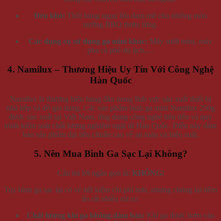
Đèn khò:
Thổi bùng ngọn lửa đam mê cho những món
nướng BBQ thơm lừng.
Các dụng cụ sử dụng ga mini khác:
Máy sưởi mini, máy
pha cà phê du lịch,…
4. Namilux – Thương Hiệu Uy Tín Với Công Nghệ
Hàn Quốc
Namilux là thương hiệu hàng đầu trong lĩnh vực sản xuất thiết bị
nhà bếp và đồ gia dụng. Các sản phẩm bình ga mini Namilux 250g
được sản xuất tại Việt Nam, ứng dụng công nghệ tiên tiến và quy
trình kiểm soát chất lượng nghiêm ngặt từ Hàn Quốc. Điều này đảm
bảo sản phẩm đạt tiêu chuẩn cao về an toàn và hiệu suất.
5. Nên Mua Bình Ga Sạc Lại Không?
Câu trả lời ngắn gọn là:
KHÔNG!
Tuy bình ga sạc lại có vẻ tiết kiệm chi phí hơn, nhưng chúng lại tiềm
ẩn rất nhiều rủi ro:
Chất lượng khí ga không đảm bảo:
Khí ga được bơm vào