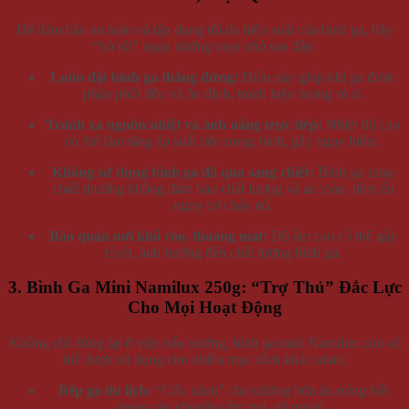
Để đảm bảo an toàn và tận dụng tối đa hiệu suất của bình ga, hãy
“bỏ túi” ngay những mẹo nhỏ sau đây:
Luôn đặt bình ga thẳng đứng:
Điều này giúp khí ga được
phân phối đều và ổn định, tránh hiện tượng rò rỉ.
Tránh xa nguồn nhiệt và ánh nắng trực tiếp:
Nhiệt độ cao
có thể làm tăng áp suất bên trong bình, gây nguy hiểm.
Không sử dụng bình ga đã qua sang chiết:
Bình ga sang
chiết thường không đảm bảo chất lượng và an toàn, tiềm ẩn
nguy cơ cháy nổ.
Bảo quản nơi khô ráo, thoáng mát:
Độ ẩm cao có thể gây
rỉ sét, ảnh hưởng đến chất lượng bình ga.
3. Bình Ga Mini Namilux 250g: “Trợ Thủ” Đắc Lực
Cho Mọi Hoạt Động
Không chỉ dừng lại ở việc nấu nướng, bình ga mini Namilux còn có
thể được sử dụng cho nhiều mục đích khác nhau:
Bếp ga du lịch:
“Cứu cánh” cho những bữa ăn nóng hổi
trong các chuyến cắm trại, dã ngoại.