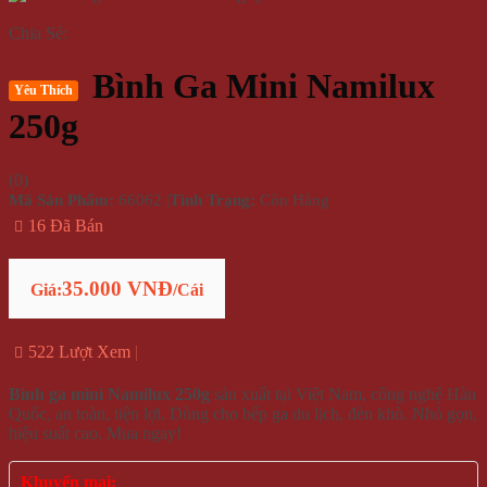
Chia Sẻ:
Bình Ga Mini Namilux
Yêu Thích
250g
(
0
)
Mã Sản Phẩm:
66062
|
Tình Trạng:
Còn Hàng
16 Đã Bán
35.000 VNĐ
Giá:
/Cái
522 Lượt Xem
Bình ga mini Namilux 250g
sản xuất tại Việt Nam, công nghệ Hàn
Quốc, an toàn, tiện lợi. Dùng cho bếp ga du lịch, đèn khò. Nhỏ gọn,
hiệu suất cao. Mua ngay!
Khuyến mại: