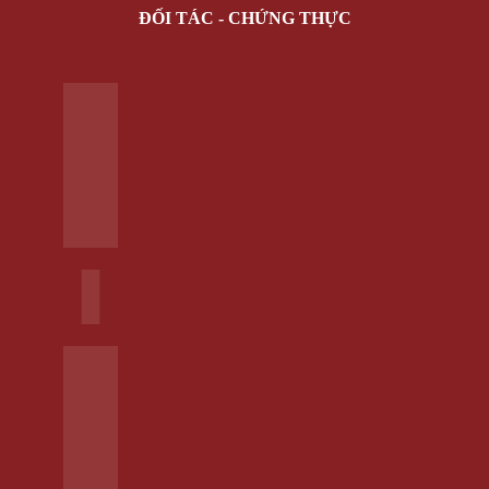
SALE
HÀNG MỚI
Giỏ hàng /
0 VNĐ
Giỏ hàng
Chưa có sản phẩm trong giỏ hàng.
Quay trở lại cửa hàng