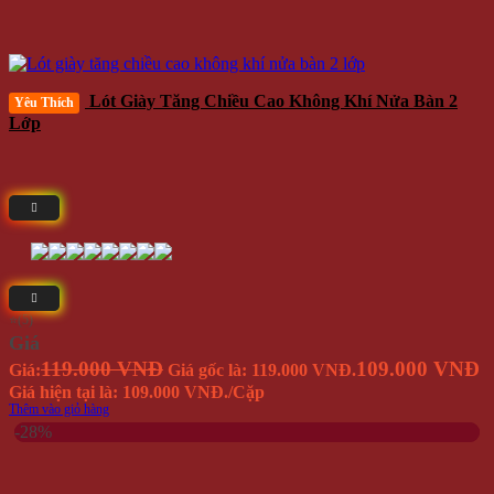
Lót Giày Tăng Chiều Cao Không Khí Nửa Bàn 2
Yêu Thích
Lớp
⭐(5)
Giá
119.000 VNĐ
109.000 VNĐ
Giá:
Giá gốc là: 119.000 VNĐ.
Giá hiện tại là: 109.000 VNĐ.
/Cặp
Thêm vào giỏ hàng
-28%