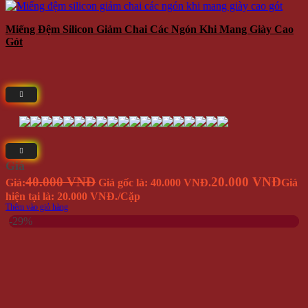
Miếng Đệm Silicon Giảm Chai Các Ngón Khi Mang Giày Cao
Gót
Giá
40.000 VNĐ
20.000 VNĐ
Giá:
Giá gốc là: 40.000 VNĐ.
Giá
hiện tại là: 20.000 VNĐ.
/Cặp
Thêm vào giỏ hàng
-29%