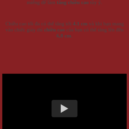
miếng để làm
tăng chiều cao
tùy ý.
Chiều cao tối đa có thể tăng tới
4.1 cm
và khi bạn mang
vào chiếc giày thì
chiều cao
của bạn có thể tăng lên đến
6,8 cm
.