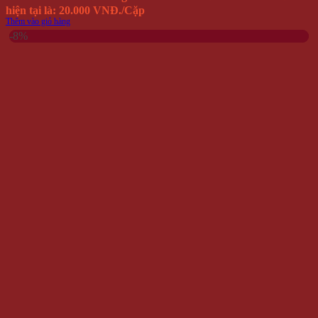
hiện tại là: 20.000 VNĐ.
/Cặp
Thêm vào giỏ hàng
-8%