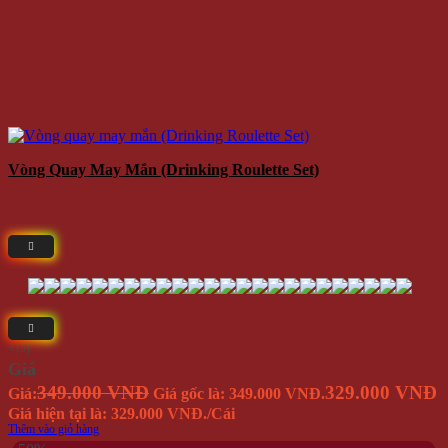
Vòng Quay May Mắn (Drinking Roulette Set)
⭐(5)
Giá
349.000 VNĐ
329.000 VNĐ
Giá:
Giá gốc là: 349.000 VNĐ.
Giá hiện tại là: 329.000 VNĐ.
/Cái
Thêm vào giỏ hàng