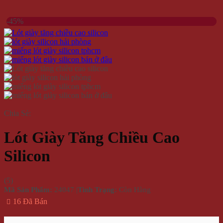
-45%
Chia Sẻ:
Lót Giày Tăng Chiều Cao
Silicon
(
5
)
Mã Sản Phẩm:
24047
|
Tình Trạng:
Còn Hàng
16 Đã Bán