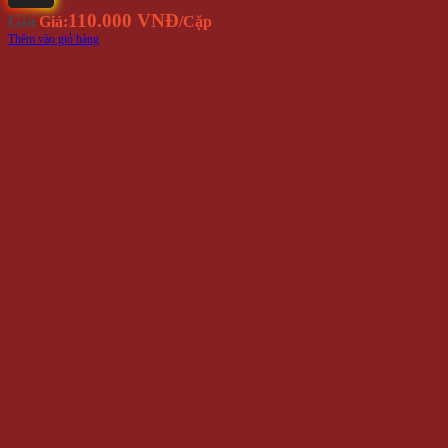
110.000 VNĐ
Giá
Giá:
/Cặp
Thêm vào giỏ hàng