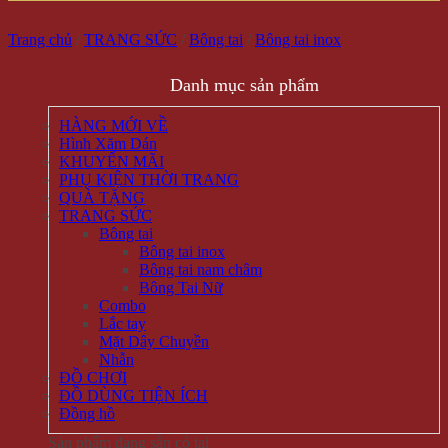
Trang chủ
/
TRANG SỨC
/
Bông tai
/
Bông tai inox
Danh mục sản phẩm
HÀNG MỚI VỀ
Hình Xăm Dán
KHUYẾN MÃI
PHỤ KIỆN THỜI TRANG
QUÀ TẶNG
TRANG SỨC
Bông tai
Bông tai inox
Bông tai nam châm
Bông Tai Nữ
Combo
Lắc tay
Mặt Dây Chuyền
Nhẫn
ĐỒ CHƠI
ĐỒ DÙNG TIỆN ÍCH
Đồng hồ
Sản phẩm đang sẵn có tại