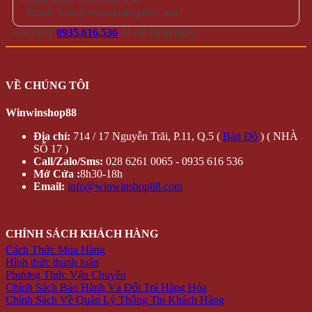
- Email: Info@Winwinshop88.Com
Gọi ngay
0935.616.536
để đặt hàng ngay.
VỀ CHÚNG TÔI
Winwinshop88
Địa chỉ:
714 / 17 Nguyễn Trãi, P.11, Q.5 (
Bản Đồ
) ( NHÀ
SỐ 17 )
Call/Zalo/Sms:
028 6261 0065 - 0935 616 536
Mở Cửa :
8h30-18h
Email:
info@winwinshop88.com
CHÍNH SÁCH KHÁCH HÀNG
Cách Thức Mua Hàng
Hình thức thanh toán
Phương Thức Vận Chuyển
Chính Sách Bảo Hành Và Đổi Trả Hàng Hóa
Chính Sách Về Quản Lý Thông Tin Khách Hàng