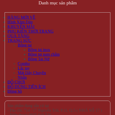
Danh mục sản phẩm
HÀNG MỚI VỀ
Hình Xăm Dán
KHUYẾN MÃI
PHỤ KIỆN THỜI TRANG
QUÀ TẶNG
TRANG SỨC
Bông tai
Bông tai inox
Bông tai nam châm
Bông Tai Nữ
Combo
Lắc tay
Mặt Dây Chuyền
Nhẫn
ĐỒ CHƠI
ĐỒ DÙNG TIỆN ÍCH
Đồng hồ
Sản phẩm đang sẵn có tại
- Địa chỉ: 714 / 17 Nguyễn Trãi, P.11, Q.5 ( NHÀ SỐ 17 )
- Điện thoại: 0935 616 536