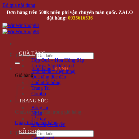
Bỏ qua nội dung
Đơn hàng trên 500k miễn phí vận chuyển toàn quốc. ZALO
đặt hàng:
0935616536
QUÀ TẶNG
Tìm kiếm:
Hộp Quà – Hoa Hồng Sáp
Lọ Hoa Sáp Đèn Led
Giỏ hàng /
0 VNĐ
Móc khóa – điện thoại
Giỏ hàng
Quà tặng độc đáo
Thú nhồi bông
Trang Trí
Combo
TRANG SỨC
Bông tai
Chưa có sản phẩm trong giỏ hàng.
Nhẫn
Lắc tay
Quay trở lại cửa hàng
Mặt Dây Chuyền
ĐỒ CHƠI
Tìm kiếm:
Gameboard