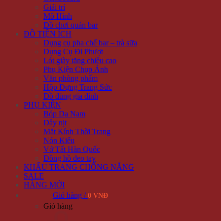
Giải trí
Mô Hình
Đồ chơi quán bar
ĐỒ TIỆN ÍCH
Dụng cụ pha chế bar – trà sữa
Dụng Cụ Đi Phượt
Lót giày tăng chiều cao
Phụ Kiện Chụp Ảnh
Văn phòng phẩm
Hộp Đựng Trang Sức
Đồ dùng gia đình
PHỤ KIỆN
Bóp Da Nam
Dây nịt
Mắt Kính Thời Trang
Nón Kiểu
Vớ Tất Hàn Quốc
Đồng hồ đeo tay
KHẨU TRANG CHỐNG NẮNG
SALE
HÀNG MỚI
Giỏ hàng /
0 VNĐ
Giỏ hàng