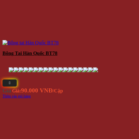
Bông Tai Hàn Quốc BT78
90.000 VNĐ
Giá
Giá:
/Cặp
Thêm vào giỏ hàng