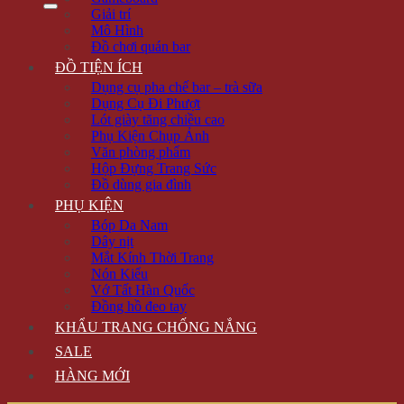
Giải trí
Mô Hình
Đồ chơi quán bar
ĐỒ TIỆN ÍCH
Dụng cụ pha chế bar – trà sữa
Dụng Cụ Đi Phượt
Lót giày tăng chiều cao
Phụ Kiện Chụp Ảnh
Văn phòng phẩm
Hộp Đựng Trang Sức
Đồ dùng gia đình
PHỤ KIỆN
Bóp Da Nam
Dây nịt
Mắt Kính Thời Trang
Nón Kiểu
Vớ Tất Hàn Quốc
Đồng hồ đeo tay
KHẨU TRANG CHỐNG NẮNG
SALE
HÀNG MỚI