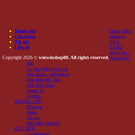
Trang chủ
Đăng nhập /
Cửa hàng
Đăng ký
Tin tức
QUÀ
Liên hệ
TẶNG
Hộp Quà –
Copyright 2026 ©
winwinshop88. All rights reserved.
Hoa Hồng
Sáp
Lọ Hoa Sáp Đèn Led
Móc khóa – điện thoại
Quà tặng độc đáo
Thú nhồi bông
Trang Trí
Combo
TRANG SỨC
Bông tai
Nhẫn
Lắc tay
Mặt Dây Chuyền
ĐỒ CHƠI
Gameboard