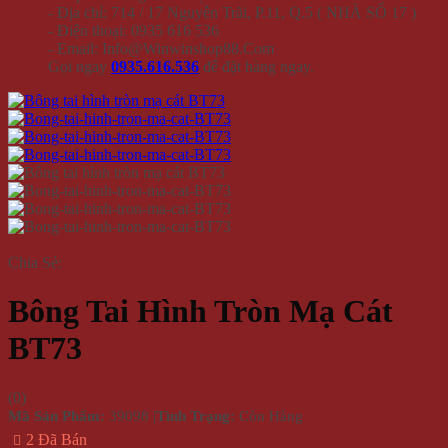
- Địa chỉ: 714 / 17 Nguyễn Trãi, P.11, Q.5 ( NHÀ SỐ 17 )
- Điện thoại: 0935 616 536
- Email: Info@Winwinshop88.Com
Gọi ngay
0935.616.536
để đặt hàng ngay.
Chia Sẻ:
Bông Tai Hình Tròn Mạ Cát
BT73
(
0
)
Mã Sản Phẩm:
39098
|
Tình Trạng:
Còn Hàng
2 Đã Bán