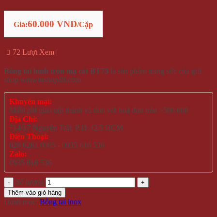
60.000 VNĐ
Giá:
/Cặp
72 Lượt Xem
Bông tai hình tròn mạ cát BT73
là sản phẩm trang sức của gift
shop winwinshop88.com
Khuyến mại:
Miễn phí giao nội thành và tỉnh với hoá đơn trên >500.000
Địa Chỉ:
714/17 Nguyễn Trãi, P.11, Q.5 HCM
Điện Thoại:
028 6261 0065 - 0935 616 536
Zalo:
0935 616 536
Số lượng
Thêm vào giỏ hàng
Danh mục:
Bông tai inox