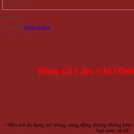
0935 616 536
Hết hàng
Danh mục:
Bông tai inox
Bông tai Lâm Chí Dĩn
• Mẫu mã đa dạng, trẻ trung, năng động nhưng không kém p
bạn nam và nữ.