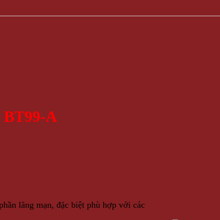
h BT99-A
hần lãng mạn, đặc biệt phù hợp với các