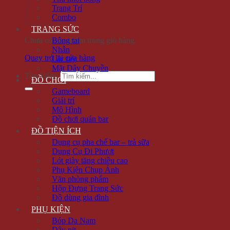
Trang Trí
Combo
TRANG SỨC
Chưa có sản phẩm trong giỏ hàng.
Bông tai
Nhẫn
Quay trở lại cửa hàng
Lắc tay
Mặt Dây Chuyền
Tìm kiếm:
ĐỒ CHƠI
Gameboard
Giải trí
Mô Hình
Đồ chơi quán bar
ĐỒ TIỆN ÍCH
Dụng cụ pha chế bar – trà sữa
Dụng Cụ Đi Phượt
Lót giày tăng chiều cao
Phụ Kiện Chụp Ảnh
Văn phòng phẩm
Hộp Đựng Trang Sức
Đồ dùng gia đình
PHỤ KIỆN
Bóp Da Nam
Dây nịt