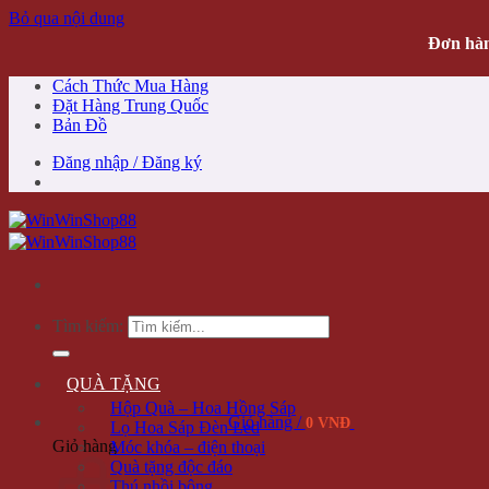
Bỏ qua nội dung
Đơn hàn
Cách Thức Mua Hàng
Đặt Hàng Trung Quốc
Bản Đồ
Đăng nhập / Đăng ký
Tìm kiếm:
QUÀ TẶNG
Hộp Quà – Hoa Hồng Sáp
Giỏ hàng /
0 VNĐ
Lọ Hoa Sáp Đèn Led
Giỏ hàng
Móc khóa – điện thoại
Quà tặng độc đáo
Thú nhồi bông