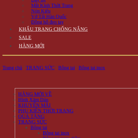
Mắt Kính Thời Trang
Nón Kiểu
Vớ Tất Hàn Quốc
Đồng hồ đeo tay
KHẨU TRANG CHỐNG NẮNG
SALE
HÀNG MỚI
Trang chủ
/
TRANG SỨC
/
Bông tai
/
Bông tai inox
HÀNG MỚI VỀ
Hình Xăm Dán
KHUYẾN MÃI
PHỤ KIỆN THỜI TRANG
QUÀ TẶNG
TRANG SỨC
Bông tai
Bông tai inox