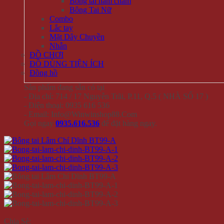
Bông tai nam châm
Bông Tai Nữ
Combo
Lắc tay
Mặt Dây Chuyền
Nhẫn
ĐỒ CHƠI
ĐỒ DÙNG TIỆN ÍCH
Đồng hồ
Sản phẩm đang sẵn có tại
- Địa chỉ: 714 / 17 Nguyễn Trãi, P.11, Q.5 ( NHÀ SỐ 17 )
- Điện thoại: 0935 616 536
- Email: Info@Winwinshop88.Com
Gọi ngay
0935.616.536
để đặt hàng ngay.
Chia Sẻ: