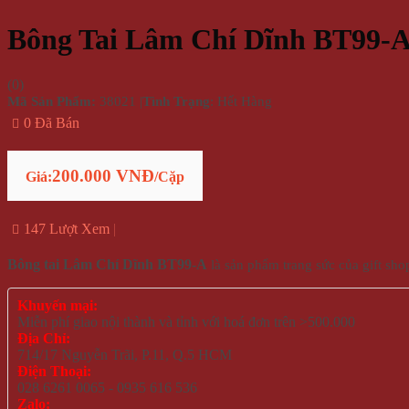
Bông Tai Lâm Chí Dĩnh BT99-
(
0
)
Mã Sản Phẩm:
38021
|
Tình Trạng
: Hết Hàng
0 Đã Bán
200.000 VNĐ
Giá:
/Cặp
147 Lượt Xem
Bông tai Lâm Chí Dĩnh BT99-A
là sản phẩm trang sức của gift s
Khuyến mại:
Miễn phí giao nội thành và tỉnh với hoá đơn trên >500.000
Địa Chỉ:
714/17 Nguyễn Trãi, P.11, Q.5 HCM
Điện Thoại:
028 6261 0065 - 0935 616 536
Zalo: