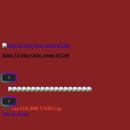
Bông Tai Hàn Quốc 14mm BT266
110.000 VNĐ
Giá
Giá:
/Cặp
Thêm vào giỏ hàng