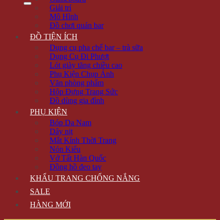
Giải trí
Mô Hình
Đồ chơi quán bar
ĐỒ TIỆN ÍCH
Dụng cụ pha chế bar – trà sữa
Dụng Cụ Đi Phượt
Lót giày tăng chiều cao
Phụ Kiện Chụp Ảnh
Văn phòng phẩm
Hộp Đựng Trang Sức
Đồ dùng gia đình
PHỤ KIỆN
Bóp Da Nam
Dây nịt
Mắt Kính Thời Trang
Nón Kiểu
Vớ Tất Hàn Quốc
Đồng hồ đeo tay
KHẨU TRANG CHỐNG NẮNG
SALE
HÀNG MỚI