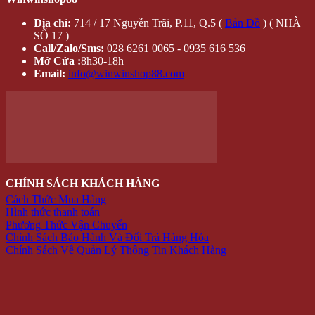
Địa chỉ:
714 / 17 Nguyễn Trãi, P.11, Q.5 (
Bản Đồ
) ( NHÀ
SỐ 17 )
Call/Zalo/Sms:
028 6261 0065 - 0935 616 536
Mở Cửa :
8h30-18h
Email:
info@winwinshop88.com
CHÍNH SÁCH KHÁCH HÀNG
Cách Thức Mua Hàng
Hình thức thanh toán
Phương Thức Vận Chuyển
Chính Sách Bảo Hành Và Đổi Trả Hàng Hóa
Chính Sách Về Quản Lý Thông Tin Khách Hàng