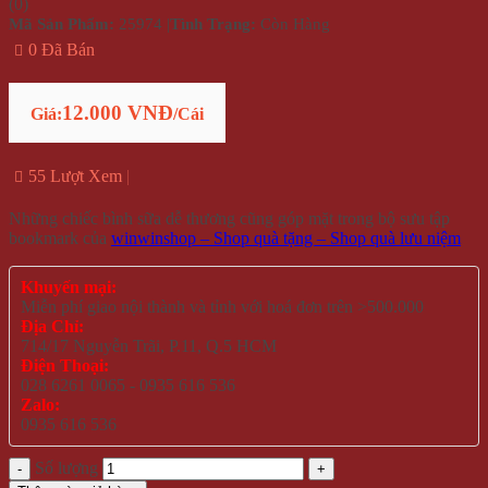
(
0
)
Mã Sản Phẩm:
25974
|
Tình Trạng:
Còn Hàng
0 Đã Bán
12.000 VNĐ
Giá:
/Cái
55 Lượt Xem
Những chiếc bình sữa dễ thương cũng góp mặt trong bộ sưu tập
bookmark của
winwinshop – Shop quà tặng – Shop quà lưu niệm
Khuyến mại:
Miễn phí giao nội thành và tỉnh với hoá đơn trên >500.000
Địa Chỉ:
714/17 Nguyễn Trãi, P.11, Q.5 HCM
Điện Thoại:
028 6261 0065 - 0935 616 536
Zalo:
0935 616 536
Số lượng