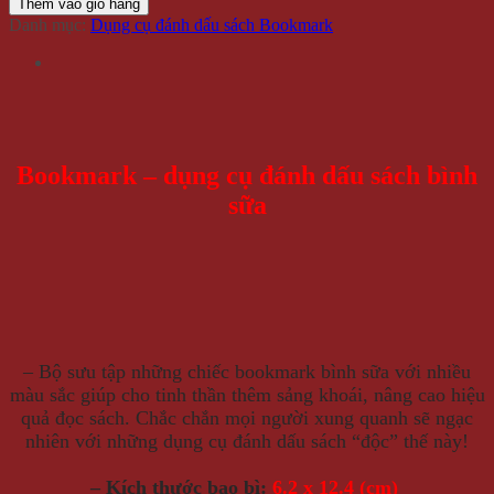
Thêm vào giỏ hàng
Danh mục:
Dụng cụ đánh dấu sách Bookmark
Bookmark – dụng cụ đánh dấu sách bình
sữa
– Bộ sưu tập những chiếc bookmark bình sữa với nhiều
màu sắc giúp cho tinh thần thêm sảng khoái, nâng cao hiệu
quả đọc sách.
Chắc chắn mọi người xung quanh sẽ ngạc
nhiên với những dụng cụ đánh dấu sách “độc” thế này!
– Kích thước bao bì:
6.2 x 12.4 (cm)