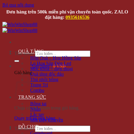
Bỏ qua nội dung
Đơn hàng trên 500k miễn phí vận chuyển toàn quốc. ZALO
đặt hàng:
0935616536
QUÀ TẶNG
Tìm kiếm:
Hộp Quà – Hoa Hồng Sáp
Lọ Hoa Sáp Đèn Led
Giỏ hàng /
0 VNĐ
Móc khóa – điện thoại
Giỏ hàng
Quà tặng độc đáo
Thú nhồi bông
Trang Trí
Combo
TRANG SỨC
Bông tai
Chưa có sản phẩm trong giỏ hàng.
Nhẫn
Lắc tay
Quay trở lại cửa hàng
Mặt Dây Chuyền
ĐỒ CHƠI
Tìm kiếm:
Gameboard