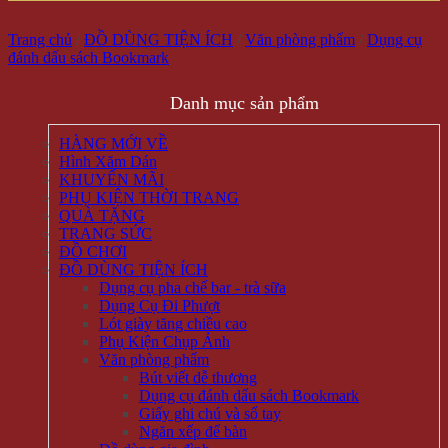
Trang chủ
/
ĐỒ DÙNG TIỆN ÍCH
/
Văn phòng phẩm
/
Dụng cụ
đánh dấu sách Bookmark
Danh mục sản phẩm
HÀNG MỚI VỀ
Hình Xăm Dán
KHUYẾN MÃI
PHỤ KIỆN THỜI TRANG
QUÀ TẶNG
TRANG SỨC
ĐỒ CHƠI
ĐỒ DÙNG TIỆN ÍCH
Dụng cụ pha chế bar - trà sữa
Dụng Cụ Đi Phượt
Lót giày tăng chiều cao
Phụ Kiện Chụp Ảnh
Văn phòng phẩm
Bút viết dễ thương
Dụng cụ đánh dấu sách Bookmark
Giấy ghi chú và sổ tay
Ngăn xếp để bàn