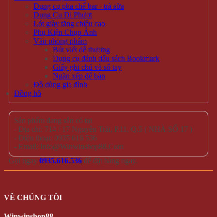
Dụng cụ pha chế bar - trà sữa
Dụng Cụ Đi Phượt
Lót giày tăng chiều cao
Phụ Kiện Chụp Ảnh
Văn phòng phẩm
Bút viết dễ thương
Dụng cụ đánh dấu sách Bookmark
Giấy ghi chú và sổ tay
Ngăn xếp để bàn
Đồ dùng gia đình
Đồng hồ
Sản phẩm đang sẵn có tại
- Địa chỉ: 714 / 17 Nguyễn Trãi, P.11, Q.5 ( NHÀ SỐ 17 )
- Điện thoại: 0935 616 536
- Email: Info@Winwinshop88.Com
Gọi ngay
0935.616.536
để đặt hàng ngay.
VỀ CHÚNG TÔI
Winwinshop88