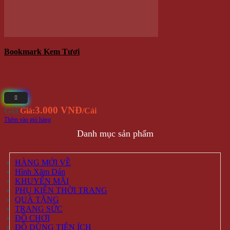
Bookmark Kem Tươi
3.000 VNĐ
Giá
Giá:
/Cái
Thêm vào giỏ hàng
Danh mục sản phẩm
HÀNG MỚI VỀ
Hình Xăm Dán
KHUYẾN MÃI
PHỤ KIỆN THỜI TRANG
QUÀ TẶNG
TRANG SỨC
ĐỒ CHƠI
ĐỒ DÙNG TIỆN ÍCH