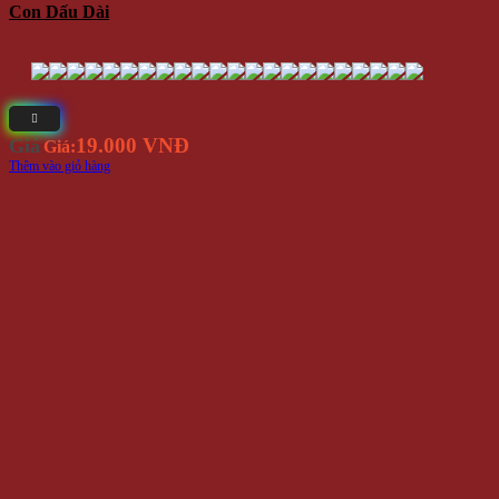
Con Dấu Dài
19.000 VNĐ
Giá
Giá:
Thêm vào giỏ hàng