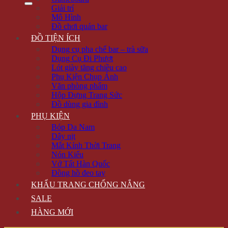
Giải trí
Mô Hình
Đồ chơi quán bar
ĐỒ TIỆN ÍCH
Dụng cụ pha chế bar – trà sữa
Dụng Cụ Đi Phượt
Lót giày tăng chiều cao
Phụ Kiện Chụp Ảnh
Văn phòng phẩm
Hộp Đựng Trang Sức
Đồ dùng gia đình
PHỤ KIỆN
Bóp Da Nam
Dây nịt
Mắt Kính Thời Trang
Nón Kiểu
Vớ Tất Hàn Quốc
Đồng hồ đeo tay
KHẨU TRANG CHỐNG NẮNG
SALE
HÀNG MỚI