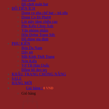
Đồ chơi quán bar
ĐỒ TIỆN ÍCH
Dụng cụ pha chế bar – trà sữa
Dụng Cụ Đi Phượt
Lót giày tăng chiều cao
Phụ Kiện Chụp Ảnh
Văn phòng phẩm
Hộp Đựng Trang Sức
Đồ dùng gia đình
PHỤ KIỆN
Bóp Da Nam
Dây nịt
Mắt Kính Thời Trang
Nón Kiểu
Vớ Tất Hàn Quốc
Đồng hồ đeo tay
KHẨU TRANG CHỐNG NẮNG
SALE
HÀNG MỚI
Giỏ hàng /
0 VNĐ
Giỏ hàng