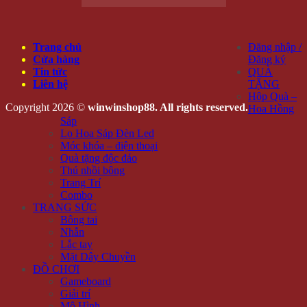
Trang chủ
Đăng nhập /
Cửa hàng
Đăng ký
Tin tức
QUÀ
Liên hệ
TẶNG
Hộp Quà –
Copyright 2026 ©
winwinshop88. All rights reserved.
Hoa Hồng
Sáp
Lọ Hoa Sáp Đèn Led
Móc khóa – điện thoại
Quà tặng độc đáo
Thú nhồi bông
Trang Trí
Combo
TRANG SỨC
Bông tai
Nhẫn
Lắc tay
Mặt Dây Chuyền
ĐỒ CHƠI
Gameboard
Giải trí
Mô Hình