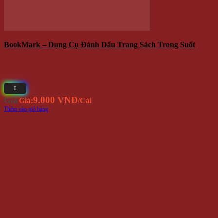
BookMark – Dụng Cụ Đánh Dấu Trang Sách Trong Suốt
9.000 VNĐ
Giá
Giá:
/Cái
Thêm vào giỏ hàng