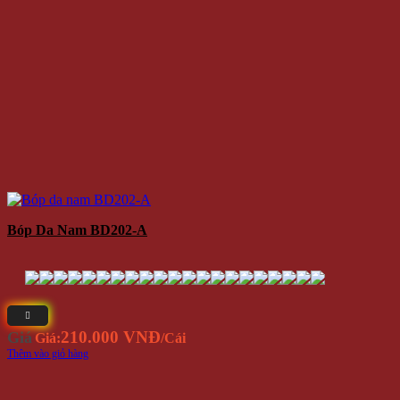
Bóp Da Nam BD202-A
210.000 VNĐ
Giá
Giá:
/Cái
Thêm vào giỏ hàng