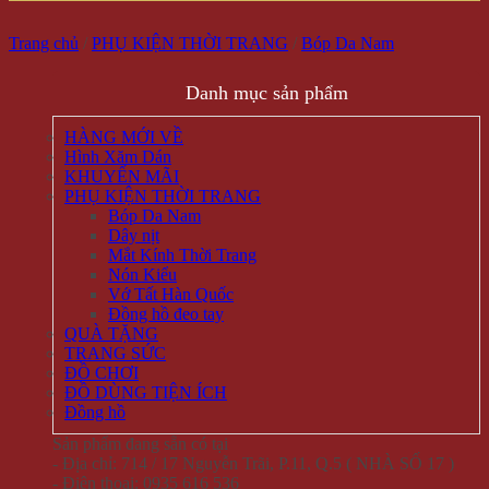
Trang chủ
/
PHỤ KIỆN THỜI TRANG
/
Bóp Da Nam
Danh mục sản phẩm
HÀNG MỚI VỀ
Hình Xăm Dán
KHUYẾN MÃI
PHỤ KIỆN THỜI TRANG
Bóp Da Nam
Dây nịt
Mắt Kính Thời Trang
Nón Kiểu
Vớ Tất Hàn Quốc
Đồng hồ đeo tay
QUÀ TẶNG
TRANG SỨC
ĐỒ CHƠI
ĐỒ DÙNG TIỆN ÍCH
Đồng hồ
Sản phẩm đang sẵn có tại
- Địa chỉ: 714 / 17 Nguyễn Trãi, P.11, Q.5 ( NHÀ SỐ 17 )
- Điện thoại: 0935 616 536