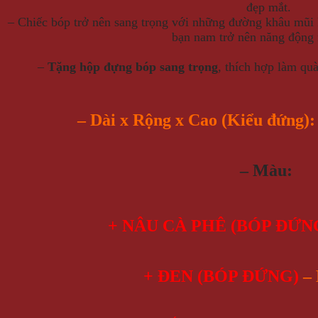
đẹp mắt.
– Chiếc bóp trở nên sang trọng với những đường khâu mũi k
bạn nam trở nên năng động
–
Tặng hộp đựng bóp sang trọng
, thích hợp làm quà
– Dài x Rộng x Cao (Kiểu đứng)
– Màu:
+ NÂU CÀ PHÊ (BÓP ĐỨN
+ ĐEN (
BÓP ĐỨNG
)
–