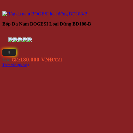
Bóp Da Nam BOGESI Loại Đứng BD188-B
180.000 VNĐ
Giá
Giá:
/Cái
Thêm vào giỏ hàng