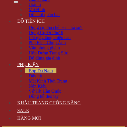
Giải trí
Mô Hình
Đồ chơi quán bar
ĐỒ TIỆN ÍCH
Dụng cụ pha chế bar – trà sữa
Dụng Cụ Đi Phượt
Lót giày tăng chiều cao
Phụ Kiện Chụp Ảnh
Văn phòng phẩm
Hộp Đựng Trang Sức
Đồ dùng gia đình
PHỤ KIỆN
Bóp Da Nam
Dây nịt
Mắt Kính Thời Trang
Nón Kiểu
Vớ Tất Hàn Quốc
Đồng hồ đeo tay
KHẨU TRANG CHỐNG NẮNG
SALE
HÀNG MỚI