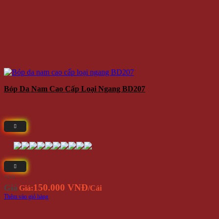
Bóp Da Nam Cao Cấp Loại Ngang BD207
⭐(2)
150.000 VNĐ
Giá
Giá:
/Cái
Thêm vào giỏ hàng