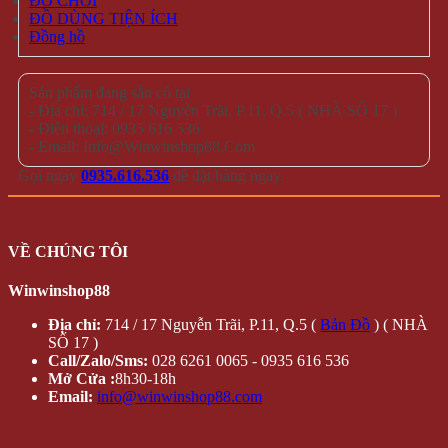
ĐỒ CHƠI
ĐỒ DÙNG TIỆN ÍCH
Đồng hồ
Sản phẩm đang sẵn có tại
- Địa chỉ: 714 / 17 Nguyễn Trãi, P.11, Q.5 ( NHÀ SỐ 17 )
- Điện thoại: 0935 616 536
- Email: Info@Winwinshop88.Com
Gọi ngay
0935.616.536
để đặt hàng ngay.
VỀ CHÚNG TÔI
Winwinshop88
Địa chỉ:
714 / 17 Nguyễn Trãi, P.11, Q.5 (
Bản Đồ
) ( NHÀ
SỐ 17 )
Call/Zalo/Sms:
028 6261 0065 - 0935 616 536
Mở Cửa :
8h30-18h
Email:
info@winwinshop88.com