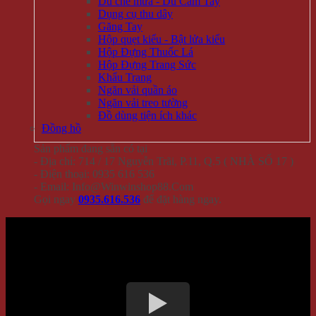
Dù che mưa - Dù Cầm Tay
Dụng cụ thu dây
Găng Tay
Hộp quẹt kiểu - Bật lửa kiểu
Hộp Đựng Thuốc Lá
Hộp Đựng Trang Sức
Khẩu Trang
Ngăn vải quần áo
Ngăn vải treo tường
Đồ dùng tiện ích khác
Đồng hồ
Sản phẩm đang sẵn có tại
- Địa chỉ: 714 / 17 Nguyễn Trãi, P.11, Q.5 ( NHÀ SỐ 17 )
- Điện thoại: 0935 616 536
- Email: Info@Winwinshop88.Com
Gọi ngay
0935.616.536
để đặt hàng ngay.