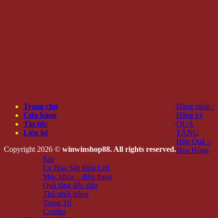
Trang chủ
Đăng nhập /
Cửa hàng
Đăng ký
Tin tức
QUÀ
Liên hệ
TẶNG
Hộp Quà –
Copyright 2026 ©
winwinshop88. All rights reserved.
Hoa Hồng
Sáp
Lọ Hoa Sáp Đèn Led
Móc khóa – điện thoại
Quà tặng độc đáo
Thú nhồi bông
Trang Trí
Combo