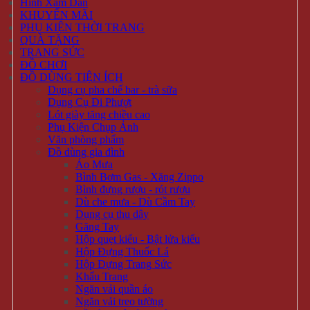
Hình Xăm Dán
KHUYẾN MÃI
PHỤ KIỆN THỜI TRANG
QUÀ TẶNG
TRANG SỨC
ĐỒ CHƠI
ĐỒ DÙNG TIỆN ÍCH
Dụng cụ pha chế bar - trà sữa
Dụng Cụ Đi Phượt
Lót giày tăng chiều cao
Phụ Kiện Chụp Ảnh
Văn phòng phẩm
Đồ dùng gia đình
Áo Mưa
Bình Bơm Gas - Xăng Zippo
Bình đựng rượu - rót rượu
Dù che mưa - Dù Cầm Tay
Dụng cụ thu dây
Găng Tay
Hộp quẹt kiểu - Bật lửa kiểu
Hộp Đựng Thuốc Lá
Hộp Đựng Trang Sức
Khẩu Trang
Ngăn vải quần áo
Ngăn vải treo tường