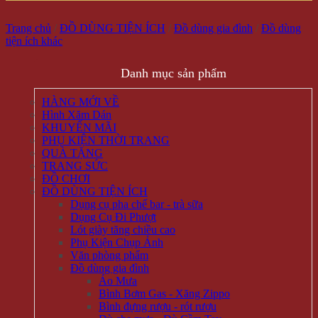
Trang chủ
/
ĐỒ DÙNG TIỆN ÍCH
/
Đồ dùng gia đình
/
Đồ dùng
tiện ích khác
Danh mục sản phẩm
HÀNG MỚI VỀ
Hình Xăm Dán
KHUYẾN MÃI
PHỤ KIỆN THỜI TRANG
QUÀ TẶNG
TRANG SỨC
ĐỒ CHƠI
ĐỒ DÙNG TIỆN ÍCH
Dụng cụ pha chế bar - trà sữa
Dụng Cụ Đi Phượt
Lót giày tăng chiều cao
Phụ Kiện Chụp Ảnh
Văn phòng phẩm
Đồ dùng gia đình
Áo Mưa
Bình Bơm Gas - Xăng Zippo
Bình đựng rượu - rót rượu