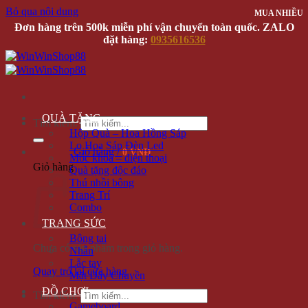
Bỏ qua nội dung
MUA NHIỀU
MUA NHIỀU
Đơn hàng trên 500k miễn phí vận chuyển toàn quốc. ZALO
đặt hàng:
0935616536
QUÀ TẶNG
Tìm kiếm:
Hộp Quà – Hoa Hồng Sáp
Lọ Hoa Sáp Đèn Led
Giỏ hàng /
0 VNĐ
Móc khóa – điện thoại
Giỏ hàng
Quà tặng độc đáo
Thú nhồi bông
Trang Trí
Combo
TRANG SỨC
Bông tai
Chưa có sản phẩm trong giỏ hàng.
Nhẫn
Lắc tay
Quay trở lại cửa hàng
Mặt Dây Chuyền
ĐỒ CHƠI
Tìm kiếm:
Gameboard