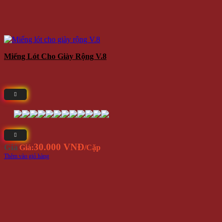
Miếng Lót Cho Giày Rộng V.8
30.000 VNĐ
Giá
Giá:
/Cặp
Thêm vào giỏ hàng