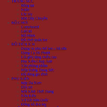
TRANG SỨC
Bông tai
Nhẫn
Lắc tay
Mặt Dây Chuyền
ĐỒ CHƠI
Gameboard
Giải trí
Mô Hình
Đồ chơi quán bar
ĐỒ TIỆN ÍCH
Dụng cụ pha chế bar – trà sữa
Dụng Cụ Đi Phượt
Lót giày tăng chiều cao
Phụ Kiện Chụp Ảnh
Văn phòng phẩm
Hộp Đựng Trang Sức
Đồ dùng gia đình
PHỤ KIỆN
Bóp Da Nam
Dây nịt
Mắt Kính Thời Trang
Nón Kiểu
Vớ Tất Hàn Quốc
Đồng hồ đeo tay