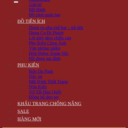
Giải trí
Mô Hình
Đồ chơi quán bar
ĐỒ TIỆN ÍCH
Dụng cụ pha chế bar – trà sữa
Dụng Cụ Đi Phượt
Lót giày tăng chiều cao
Phụ Kiện Chụp Ảnh
Văn phòng phẩm
Hộp Đựng Trang Sức
Đồ dùng gia đình
PHỤ KIỆN
Bóp Da Nam
Dây nịt
Mắt Kính Thời Trang
Nón Kiểu
Vớ Tất Hàn Quốc
Đồng hồ đeo tay
KHẨU TRANG CHỐNG NẮNG
SALE
HÀNG MỚI