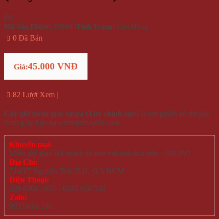
(
0
)
Mã Sản Phẩm:
33694
|
Tình Trạng:
Còn Hàng
0 Đã Bán
45.000 VNĐ
Giá:
82 Lượt Xem
Cây giữ form giày nhựa (Tùy chỉnh size)
là sản phẩm hỗ trợ giữ
form giày bán tại winwinshop88.com
Khuyến mại:
Miễn phí giao nội thành và tỉnh với hoá đơn trên >500.000
Địa Chỉ:
714/17 Nguyễn Trãi, P.11, Q.5 HCM
Điện Thoại:
028 6261 0065 - 0935 616 536
Zalo:
0935 616 536