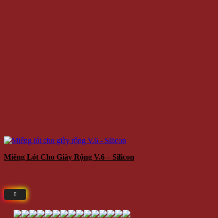
Miếng Lót Cho Giày Rộng V.6 – Silicon