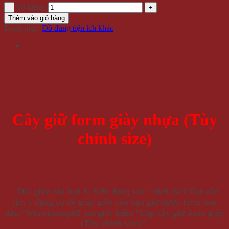
Số lượng
Thêm vào giỏ hàng
Danh mục:
Đồ dùng tiện ích khác
Cây giữ form giày nhựa (Tùy
chỉnh size)
– Đôi giày của bạn bị biến dạng sau 1 thời dài? Bạn cần
tìm 1 dụng cụ để giúp giày của bạn giữ được form ban
đầu? Winwinshop88 xin giới thiệu “Cặp cây giữ form giày
(Tùy chỉnh size)”.