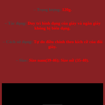
– Trọng lượng:
120g.
– Tác dụng:
Duy trì hình dạng của giày và ngăn giày
không bị biến dạng.
– Cách sử dụng:
Tự do điều chỉnh theo kích cỡ của đôi
giày.
– Size:
Size nam(39-46); Size nữ (35-40).