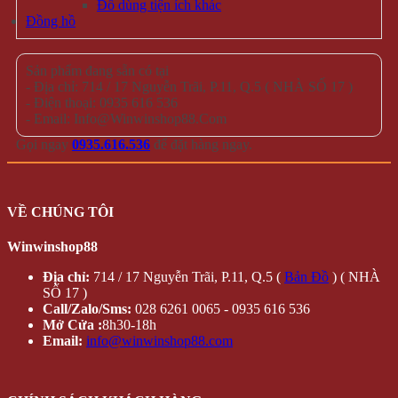
Đồ dùng tiện ích khác
Đồng hồ
Sản phẩm đang sẵn có tại
- Địa chỉ: 714 / 17 Nguyễn Trãi, P.11, Q.5 ( NHÀ SỐ 17 )
- Điện thoại: 0935 616 536
- Email: Info@Winwinshop88.Com
Gọi ngay
0935.616.536
để đặt hàng ngay.
VỀ CHÚNG TÔI
Winwinshop88
Địa chỉ:
714 / 17 Nguyễn Trãi, P.11, Q.5 (
Bản Đồ
) ( NHÀ
SỐ 17 )
Call/Zalo/Sms:
028 6261 0065 - 0935 616 536
Mở Cửa :
8h30-18h
Email:
info@winwinshop88.com