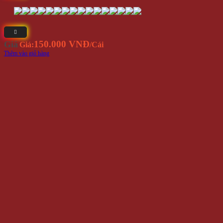
150.000 VNĐ
Giá
Giá:
/Cái
Thêm vào giỏ hàng